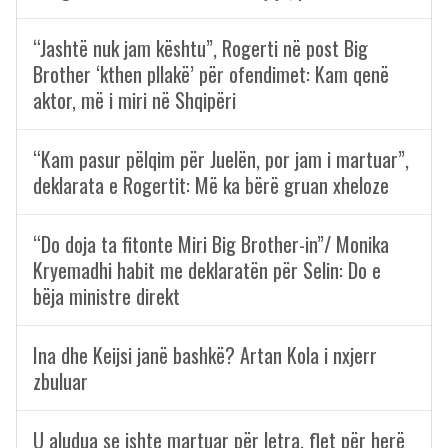
“Jashtë nuk jam kështu”, Rogerti në post Big
Brother ‘kthen pllakë’ për ofendimet: Kam qenë
aktor, më i miri në Shqipëri
“Kam pasur pëlqim për Juelën, por jam i martuar”,
deklarata e Rogertit: Më ka bërë gruan xheloze
“Do doja ta fitonte Miri Big Brother-in”/ Monika
Kryemadhi habit me deklaratën për Selin: Do e
bëja ministre direkt
Ina dhe Keijsi janë bashkë? Artan Kola i nxjerr
zbuluar
U aludua se ishte martuar për letra, flet për herë