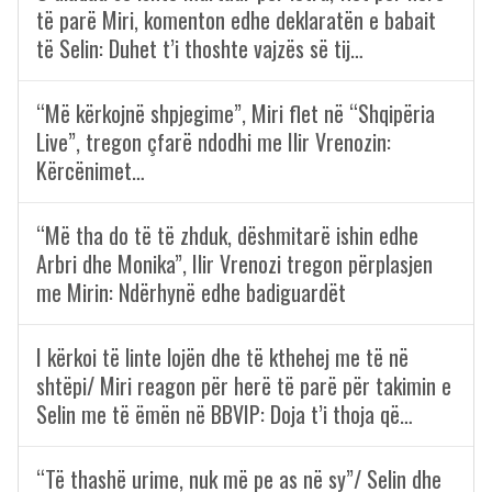
të parë Miri, komenton edhe deklaratën e babait
të Selin: Duhet t’i thoshte vajzës së tij…
“Më kërkojnë shpjegime”, Miri flet në “Shqipëria
Live”, tregon çfarë ndodhi me Ilir Vrenozin:
Kërcënimet…
“Më tha do të të zhduk, dëshmitarë ishin edhe
Arbri dhe Monika”, Ilir Vrenozi tregon përplasjen
me Mirin: Ndërhynë edhe badiguardët
I kërkoi të linte lojën dhe të kthehej me të në
shtëpi/ Miri reagon për herë të parë për takimin e
Selin me të ëmën në BBVIP: Doja t’i thoja që…
“Të thashë urime, nuk më pe as në sy”/ Selin dhe