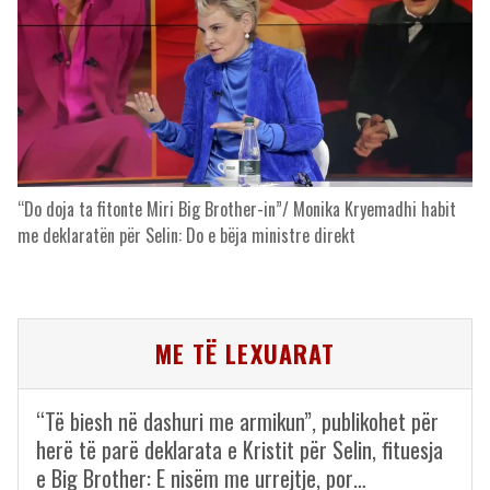
“Do doja ta fitonte Miri Big Brother-in”/ Monika Kryemadhi habit
me deklaratën për Selin: Do e bëja ministre direkt
ME TË LEXUARAT
“Të biesh në dashuri me armikun”, publikohet për
herë të parë deklarata e Kristit për Selin, fituesja
e Big Brother: E nisëm me urrejtje, por…