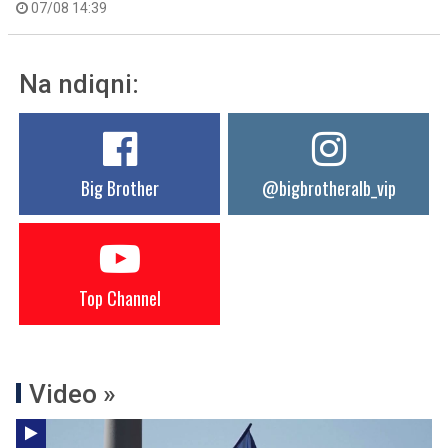
07/08 14:39
Na ndiqni:
Big Brother
@bigbrotheralb_vip
Top Channel
Video »