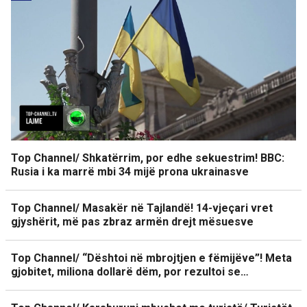
Top Channel/ Shkatërrim, por edhe sekuestrim! BBC:
Rusia i ka marrë mbi 34 mijë prona ukrainasve
Top Channel/ Masakër në Tajlandë! 14-vjeçari vret
gjyshërit, më pas zbraz armën drejt mësuesve
Top Channel/ “Dështoi në mbrojtjen e fëmijëve”! Meta
gjobitet, miliona dollarë dëm, por rezultoi se…