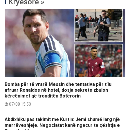
Kryesore »
Bomba për të vrarë Messin dhe tentativa për t’iu
afruar Ronaldos në hotel, dosja sekrete zbulon
kërcënimet që tronditën Botërorin
07/08 15:50
Abdixhiku pas takimit me Kurtin: Jemi shumë larg një
marrëveshjeje. Negociatat kanë ngecur te çështja e