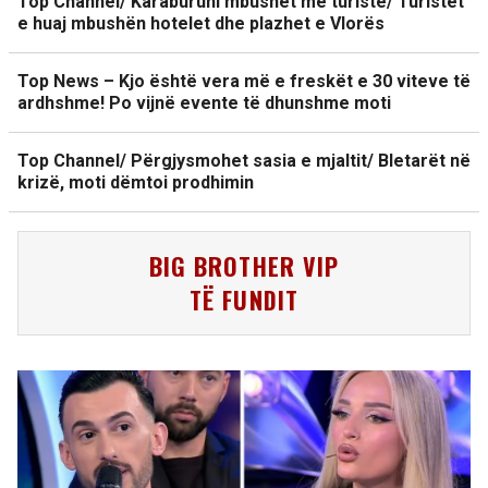
Top Channel/ Karaburuni mbushet me turistë/ Turistët
e huaj mbushën hotelet dhe plazhet e Vlorës
Top News – Kjo është vera më e freskët e 30 viteve të
ardhshme! Po vijnë evente të dhunshme moti
Top Channel/ Përgjysmohet sasia e mjaltit/ Bletarët në
krizë, moti dëmtoi prodhimin
BIG BROTHER VIP
TË FUNDIT