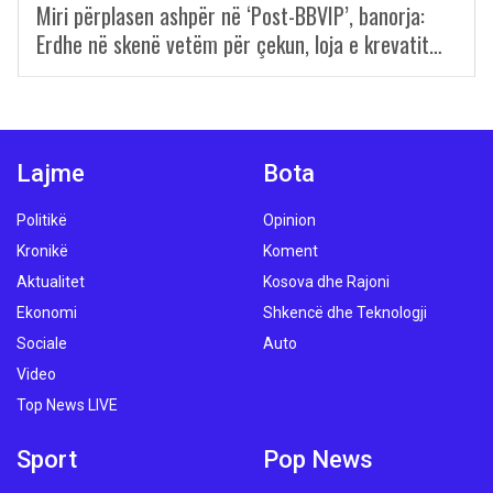
Miri përplasen ashpër në ‘Post-BBVIP’, banorja:
Erdhe në skenë vetëm për çekun, loja e krevatit…
Lajme
Bota
Politikë
Opinion
Kronikë
Koment
Aktualitet
Kosova dhe Rajoni
Ekonomi
Shkencë dhe Teknologji
Sociale
Auto
Video
Top News LIVE
Sport
Pop News