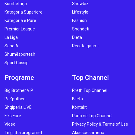
Kombëtarja
Showbiz
Kategoria Superiore
Lifestyle
Kategoria e Parë
Fashion
Premier League
Shëndeti
La Liga
Dieta
Serie A
Receta gatimi
Shumësportësh
Sport Gossip
Programe
Top Channel
Big Brother VIP
Rreth Top Channel
Për’puthen
Bileta
Shqipëria LIVE
Kontakt
Fiks Fare
Puno në Top Channel
Video
Privacy Policy & Terms of Use
Të gjitha programet
Aksesueshmëria