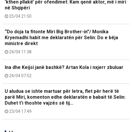
‘kthen pllakë’ për ofendimet: Kam qenë aktor, më i miri
në Shqipëri
25/04 21:50
“Do doja ta fitonte Miri Big Brother-in”/ Monika
Kryemadhi habit me deklaratën për Selin: Do e bëja
ministre direkt
24/04 11:38
Ina dhe Keijsi janë bashkë? Artan Kola i nxjerr zbuluar
24/04 07:52
U aludua se ishte martuar për letra, flet për herë të
parë Miri, komenton edhe deklaratën e babait të Selin:
Duhet t’i thoshte vajzës së tij…
23/04 17:49