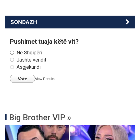
SONDAZH
Pushimet tuaja këtë vit?
Në Shqipëri
Jashtë vendit
Asgjëkundi
Vote
View Results
Big Brother VIP »