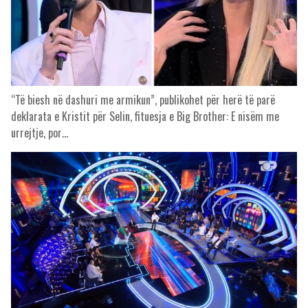
“Të biesh në dashuri me armikun”, publikohet për herë të parë
deklarata e Kristit për Selin, fituesja e Big Brother: E nisëm me
urrejtje, por…