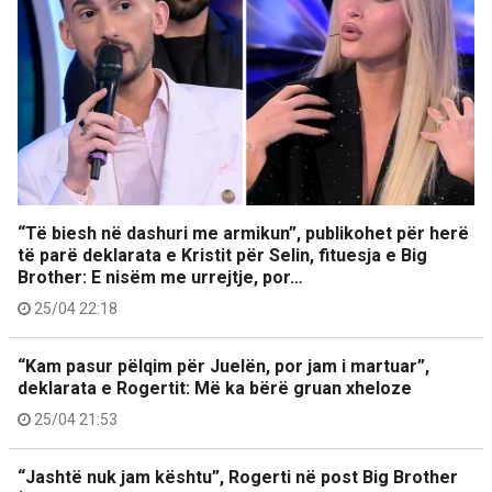
“Të biesh në dashuri me armikun”, publikohet për herë
të parë deklarata e Kristit për Selin, fituesja e Big
Brother: E nisëm me urrejtje, por…
25/04 22:18
“Kam pasur pëlqim për Juelën, por jam i martuar”,
deklarata e Rogertit: Më ka bërë gruan xheloze
25/04 21:53
“Jashtë nuk jam kështu”, Rogerti në post Big Brother