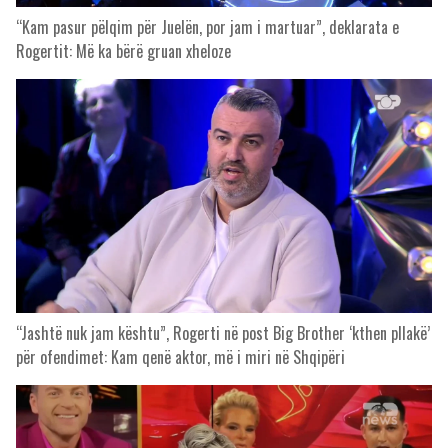
“Kam pasur pëlqim për Juelën, por jam i martuar”, deklarata e
Rogertit: Më ka bërë gruan xheloze
“Jashtë nuk jam kështu”, Rogerti në post Big Brother ‘kthen pllakë’
për ofendimet: Kam qenë aktor, më i miri në Shqipëri