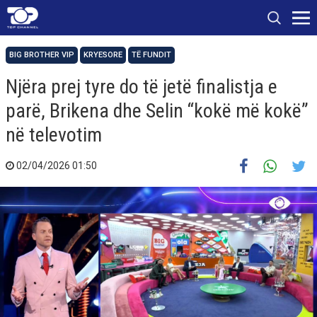
BIG BROTHER VIP
KRYESORE
TË FUNDIT
Njëra prej tyre do të jetë finalistja e
parë, Brikena dhe Selin “kokë më kokë”
në televotim
02/04/2026 01:50