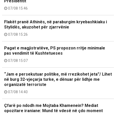
Presidentit
07/08 15:46
Flakët pranë Athinës, në paraburgim kryebashkiaku i
Stylidës, akuzohet për zjarrvënie
07/08 15:26
Pagat e magjistratëve, PS propozon rritje minimale
pas vendimit të Kushtetueses
07/08 15:07
“Jam e persekutuar politike, më rrezikohet jeta”/ Lihet
në burg 32-vjeçarja turke, e dënuar për lidhje me
organizatë terroriste
07/08 14:40
Çfarë po ndodh me Mojtaba Khamenein? Mediat
opozitare iraniane: Mund të vdesë në çdo moment