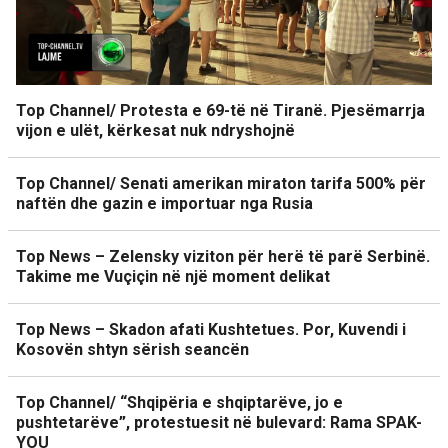
Top Channel/ Protesta e 69-të në Tiranë. Pjesëmarrja
vijon e ulët, kërkesat nuk ndryshojnë
Top Channel/ Senati amerikan miraton tarifa 500% për
naftën dhe gazin e importuar nga Rusia
Top News – Zelensky viziton për herë të parë Serbinë.
Takime me Vuçiçin në një moment delikat
Top News – Skadon afati Kushtetues. Por, Kuvendi i
Kosovën shtyn sërish seancën
Top Channel/ “Shqipëria e shqiptarëve, jo e
pushtetarëve”, protestuesit në bulevard: Rama SPAK-
YOU