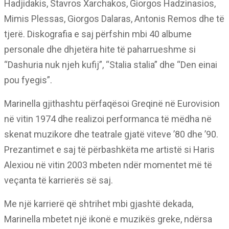
Hadjidakis, Stavros Xarchakos, Giorgos Hadzinasios,
Mimis Plessas, Giorgos Dalaras, Antonis Remos dhe të
tjerë. Diskografia e saj përfshin mbi 40 albume
personale dhe dhjetëra hite të paharrueshme si
“Dashuria nuk njeh kufij”, “Stalia stalia” dhe “Den einai
pou fyegis”.
Marinella gjithashtu përfaqësoi Greqinë në Eurovision
në vitin 1974 dhe realizoi performanca të mëdha në
skenat muzikore dhe teatrale gjatë viteve ’80 dhe ’90.
Prezantimet e saj të përbashkëta me artistë si Haris
Alexiou në vitin 2003 mbeten ndër momentet më të
veçanta të karrierës së saj.
Me një karrierë që shtrihet mbi gjashtë dekada,
Marinella mbetet një ikonë e muzikës greke, ndërsa