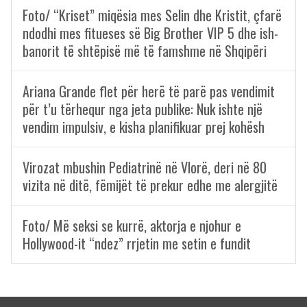
Foto/ “Kriset” miqësia mes Selin dhe Kristit, çfarë
ndodhi mes fitueses së Big Brother VIP 5 dhe ish-
banorit të shtëpisë më të famshme në Shqipëri
Ariana Grande flet për herë të parë pas vendimit
për t’u tërhequr nga jeta publike: Nuk ishte një
vendim impulsiv, e kisha planifikuar prej kohësh
Virozat mbushin Pediatrinë në Vlorë, deri në 80
vizita në ditë, fëmijët të prekur edhe me alergjitë
Foto/ Më seksi se kurrë, aktorja e njohur e
Hollywood-it “ndez” rrjetin me setin e fundit