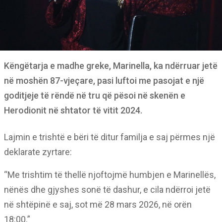
Këngëtarja e madhe greke, Marinella, ka ndërruar jetë
në moshën 87-vjeçare, pasi luftoi me pasojat e një
goditjeje të rëndë në tru që pësoi në skenën e
Herodionit në shtator të vitit 2024.
Lajmin e trishtë e bëri të ditur familja e saj përmes një
deklarate zyrtare:
“Me trishtim të thellë njoftojmë humbjen e Marinellës,
nënës dhe gjyshes sonë të dashur, e cila ndërroi jetë
në shtëpinë e saj, sot më 28 mars 2026, në orën
18:00.”