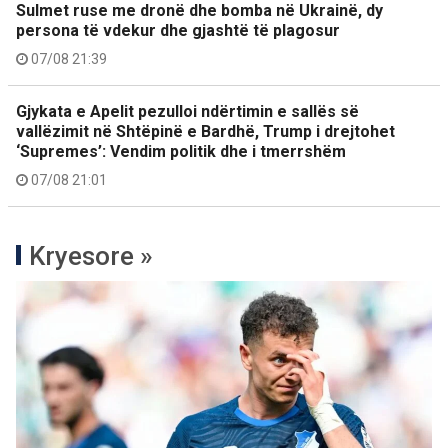
Sulmet ruse me dronë dhe bomba në Ukrainë, dy
persona të vdekur dhe gjashtë të plagosur
07/08 21:39
Gjykata e Apelit pezulloi ndërtimin e sallës së
vallëzimit në Shtëpinë e Bardhë, Trump i drejtohet
‘Supremes’: Vendim politik dhe i tmerrshëm
07/08 21:01
Kryesore »