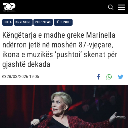
BOTA
KRYESORE
POP NEWS
TË FUNDIT
Këngëtarja e madhe greke Marinella
ndërron jetë në moshën 87-vjeçare,
ikona e muzikës ‘pushtoi’ skenat për
gjashtë dekada
28/03/2026 19:05