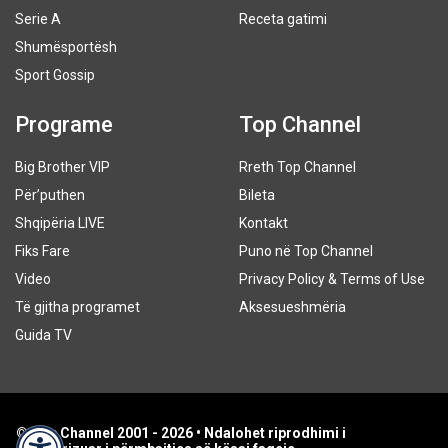
Serie A
Receta gatimi
Shumësportësh
Sport Gossip
Programe
Top Channel
Big Brother VIP
Rreth Top Channel
Për’puthen
Bileta
Shqipëria LIVE
Kontakt
Fiks Fare
Puno në Top Channel
Video
Privacy Policy & Terms of Use
Të gjitha programet
Aksesueshmëria
Guida TV
© Top Channel 2001 - 2026 • Ndalohet riprodhimi i