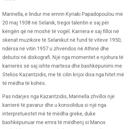
Marinella, e lindur me emrin Kyriaki Papadopoulou më
20 maj 1938 në Selanik, tregoi talentin e saj për
këngën që në moshë të vogël. Karriera e saj filloi në
skenat muzikore të Selanikut në fund të viteve 1950,
ndërsa në vitin 1957 u zhvendos në Athinë dhe
debutoi në diskografi. Një nga momentet e njohura të
karrierës së saj ishte martesa dhe bashkëpunimi me
Stelios Kazantzidis, me të cilin krijoi disa nga hitet më
të mëdha të kohës.
Pas ndarjes nga Kazantzidis, Marinella zhvilloi një
karrierë të pavarur dhe u konsolidua si një nga
interpretuestet më të mëdha greke, duke
bashkëpunuar me emra të mëdhenj si Manos