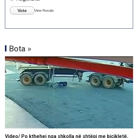
Vote
View Results
Bota »
Video/ Po kthehej nga shkolla në shtëpi me biçikletë,