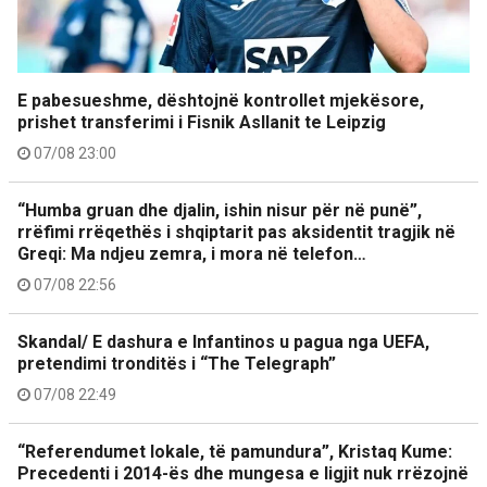
E pabesueshme, dështojnë kontrollet mjekësore,
prishet transferimi i Fisnik Asllanit te Leipzig
07/08 23:00
“Humba gruan dhe djalin, ishin nisur për në punë”,
rrëfimi rrëqethës i shqiptarit pas aksidentit tragjik në
Greqi: Ma ndjeu zemra, i mora në telefon…
07/08 22:56
Skandal/ E dashura e Infantinos u pagua nga UEFA,
pretendimi tronditës i “The Telegraph”
07/08 22:49
“Referendumet lokale, të pamundura”, Kristaq Kume:
Precedenti i 2014-ës dhe mungesa e ligjit nuk rrëzojnë