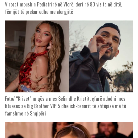
Virozat mbushin Pediatrinë në Vlorë, deri në 80 vizita në ditë,
fëmijët të prekur edhe me alergjitë
Foto/ “Kriset” miqësia mes Selin dhe Kristit, çfarë ndodhi mes
fitueses së Big Brother VIP 5 dhe ish-banorit të shtëpisë më të
famshme në Shqipëri