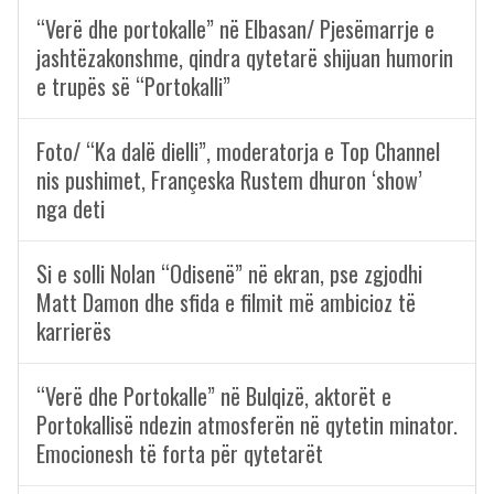
“Verë dhe portokalle” në Elbasan/ Pjesëmarrje e
jashtëzakonshme, qindra qytetarë shijuan humorin
e trupës së “Portokalli”
Foto/ “Ka dalë dielli”, moderatorja e Top Channel
nis pushimet, Françeska Rustem dhuron ‘show’
nga deti
Si e solli Nolan “Odisenë” në ekran, pse zgjodhi
Matt Damon dhe sfida e filmit më ambicioz të
karrierës
“Verë dhe Portokalle” në Bulqizë, aktorët e
Portokallisë ndezin atmosferën në qytetin minator.
Emocionesh të forta për qytetarët