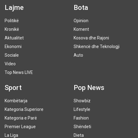
Lajme
Bota
Politikë
Opinion
Kronikë
Koment
Aktualitet
Kosova dhe Rajoni
Ekonomi
Shkencë dhe Teknologji
Sociale
Auto
Video
Top News LIVE
Sport
Pop News
Kombëtarja
Showbiz
Kategoria Superiore
Lifestyle
Kategoria e Parë
Fashion
Premier League
Shëndeti
La Liga
Dieta