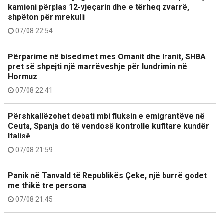
kamioni përplas 12-vjeçarin dhe e tërheq zvarrë,
shpëton për mrekulli
07/08 22:54
Përparime në bisedimet mes Omanit dhe Iranit, SHBA
pret së shpejti një marrëveshje për lundrimin në
Hormuz
07/08 22:41
Përshkallëzohet debati mbi fluksin e emigrantëve në
Ceuta, Spanja do të vendosë kontrolle kufitare kundër
Italisë
07/08 21:59
Panik në Tanvald të Republikës Çeke, një burrë godet
me thikë tre persona
07/08 21:45