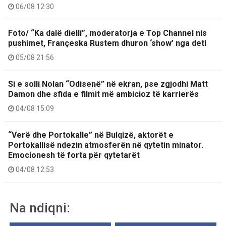
06/08 12:30
Foto/ “Ka dalë dielli”, moderatorja e Top Channel nis
pushimet, Françeska Rustem dhuron ‘show’ nga deti
05/08 21:56
Si e solli Nolan “Odisenë” në ekran, pse zgjodhi Matt
Damon dhe sfida e filmit më ambicioz të karrierës
04/08 15:09
“Verë dhe Portokalle” në Bulqizë, aktorët e
Portokallisë ndezin atmosferën në qytetin minator.
Emocionesh të forta për qytetarët
04/08 12:53
Na ndiqni: