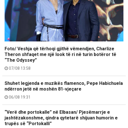
Foto/ Veshja që tërhoqi gjithë vëmendjen, Charlize
Theron shfaqet me një look të ri në turin botëror të
“The Odyssey”
07/08 13:58
Shuhet legjenda e muzikës flamenco, Pepe Habichuela
ndërron jetë në moshën 81-vjeçare
06/08 19:31
“Verë dhe portokalle” në Elbasan/ Pjesëmarrje e
jashtëzakonshme, qindra qytetarë shijuan humorin e
trupës së “Portokalli”