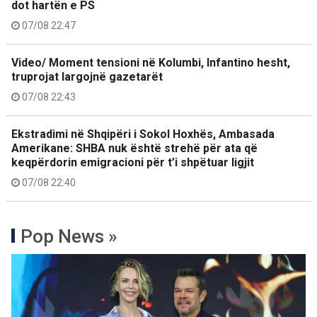
dot hartën e PS
07/08 22:47
Video/ Moment tensioni në Kolumbi, Infantino hesht,
truprojat largojnë gazetarët
07/08 22:43
Ekstradimi në Shqipëri i Sokol Hoxhës, Ambasada
Amerikane: SHBA nuk është strehë për ata që
keqpërdorin emigracioni për t’i shpëtuar ligjit
07/08 22:40
Pop News »