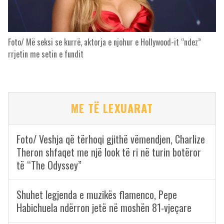
Foto/ Më seksi se kurrë, aktorja e njohur e Hollywood-it “ndez”
rrjetin me setin e fundit
ME TË LEXUARAT
Foto/ Veshja që tërhoqi gjithë vëmendjen, Charlize
Theron shfaqet me një look të ri në turin botëror
të “The Odyssey”
Shuhet legjenda e muzikës flamenco, Pepe
Habichuela ndërron jetë në moshën 81-vjeçare