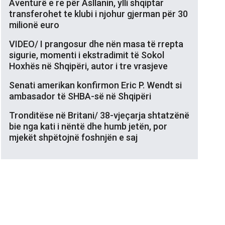
Aventurë e re për Asllanin, ylli shqiptar
transferohet te klubi i njohur gjerman për 30
milionë euro
VIDEO/ I prangosur dhe nën masa të rrepta
sigurie, momenti i ekstradimit të Sokol
Hoxhës në Shqipëri, autor i tre vrasjeve
Senati amerikan konfirmon Eric P. Wendt si
ambasador të SHBA-së në Shqipëri
Tronditëse në Britani/ 38-vjeçarja shtatzënë
bie nga kati i nëntë dhe humb jetën, por
mjekët shpëtojnë foshnjën e saj