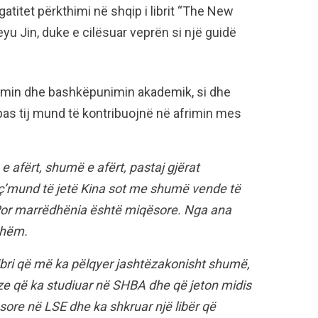
gatitet përkthimi në shqip i librit “The New
u Jin, duke e cilësuar veprën si një guidë
izmin dhe bashkëpunimin akademik, si dhe
as tij mund të kontribuojnë në afrimin mes
 afërt, shumë e afërt, pastaj gjërat
ç’mund të jetë Kina sot me shumë vende të
ë. Por marrëdhënia është miqësore. Nga ana
shëm.
ibri që më ka pëlqyer jashtëzakonisht shumë,
eze që ka studiuar në SHBA dhe që jeton midis
ore në LSE dhe ka shkruar një libër që