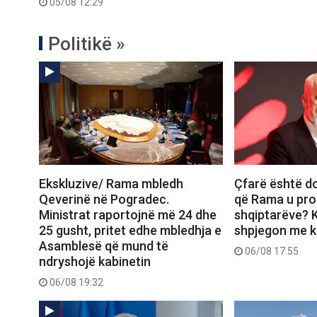
05/08 12:29
Politikë »
Ekskluzive/ Rama mbledh
Çfarë është d
Qeverinë në Pogradec.
që Rama u pro
Ministrat raportojnë më 24 dhe
shqiptarëve? K
25 gusht, pritet edhe mbledhja e
shpjegon me ka
Asamblesë që mund të
06/08 17:55
ndryshojë kabinetin
06/08 19:32