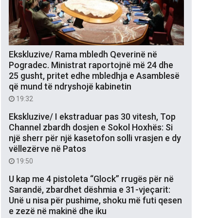
Ekskluzive/ Rama mbledh Qeverinë në
Pogradec. Ministrat raportojnë më 24 dhe
25 gusht, pritet edhe mbledhja e Asamblesë
që mund të ndryshojë kabinetin
19:32
Ekskluzive/ I ekstraduar pas 30 vitesh, Top
Channel zbardh dosjen e Sokol Hoxhës: Si
një sherr për një kasetofon solli vrasjen e dy
vëllezërve në Patos
19:50
U kap me 4 pistoleta “Glock” rrugës për në
Sarandë, zbardhet dëshmia e 31-vjeçarit:
Unë u nisa për pushime, shoku më futi qesen
e zezë në makinë dhe iku