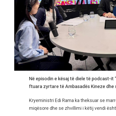
Në episodin e kësaj të diele të podcast-it 
ftuara zyrtare të Ambasadës Kineze dhe s
Kryeministri Edi Rama ka theksuar se marr
miqësore dhe se zhvillimi i këtij vendi ës