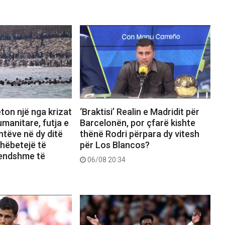
ton një nga krizat
‘Braktisi’ Realin e Madridit për
manitare, futja e
Barcelonën, por çfarë kishte
tëve në dy ditë
thënë Rodri përpara dy vitesh
shëbetejë të
për Los Blancos?
rendshme të
06/08 20:34