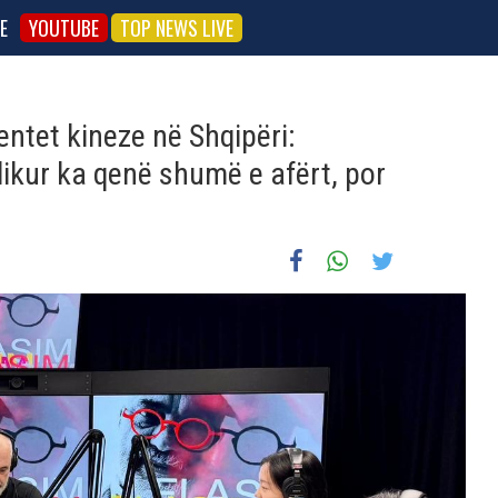
E
YOUTUBE
TOP NEWS LIVE
tet kineze në Shqipëri:
kur ka qenë shumë e afërt, por