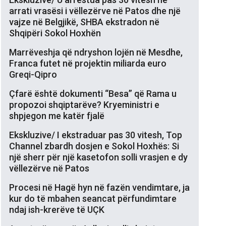
arrati vrasësi i vëllezërve në Patos dhe një
vajze në Belgjikë, SHBA ekstradon në
Shqipëri Sokol Hoxhën
Marrëveshja që ndryshon lojën në Mesdhe,
Franca futet në projektin miliarda euro
Greqi-Qipro
Çfarë është dokumenti “Besa” që Rama u
propozoi shqiptarëve? Kryeministri e
shpjegon me katër fjalë
Ekskluzive/ I ekstraduar pas 30 vitesh, Top
Channel zbardh dosjen e Sokol Hoxhës: Si
një sherr për një kasetofon solli vrasjen e dy
vëllezërve në Patos
Procesi në Hagë hyn në fazën vendimtare, ja
kur do të mbahen seancat përfundimtare
ndaj ish-krerëve të UÇK