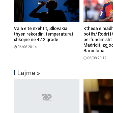
Vala e të nxehtit, Sllovakia
Kthesa e madh
thyen rekordin, temperaturat
botës/ Rodri i
shkojnë në 42.2 gradë
përfundimisht ‘
Madridit, zgjod
06/08 20:14
Barcelona
06/08 20:12
Lajme »