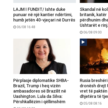
LAJM I FUNDIT/ Ishte duke
Skandal në kol
punuar në një kantier ndërtimi,
britanik, katë
humb jetën 40-vjeçari në Durrës
përdhunim dhe
Ushtarët e rin
06/08 16:48
06/08 09:00
Përplasje diplomatike SHBA-
Rusia breshëri
Brazil, Trump i heq vizën
dronësh drejt 
ambasadores së Brazilit në
vret të paktën
Uashington. Lula da Silva:
dhjetëra të tj
Përshkallëzim i qëllimshëm
05/08 08:16