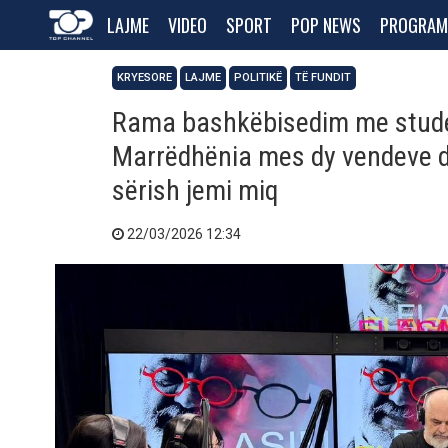
LAJME
VIDEO
SPORT
POP NEWS
PROGRAM
KRYESORE
LAJME
POLITIKË
TË FUNDIT
Rama bashkëbisedim me studen
Marrëdhënia mes dy vendeve di
sërish jemi miq
22/03/2026 12:34