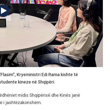
“Flasim”, Kryeministri Edi Rama kishte të
tudente kineze në Shqipëri.
ëdhëniet midis Shqipërisë dhe Kinës janë
htë i jashtëzakonshëm.