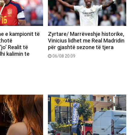
e e kampionit të
Zyrtare/ Marrëveshje historike,
 thotë
Vinicius lidhet me Real Madridin
jo’ Realit të
për gjashtë sezone të tjera
hi kalimin te
06/08 20:09