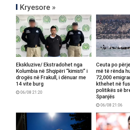
Kryesore »
Ekskluzive/ Ekstradohet nga
Ceuta po përje
Kolumbia në Shqipëri “kimisti” i
më të rënda hu
drogës në Frakull, i dënuar me
72,000 emigran
14 vite burg
kthehet në fu
politikës së b
06/08 21:20
Spanjës
06/08 21:06