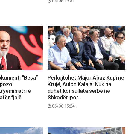
04/08 19:31
okumenti “Besa”
Përkujtohet Major Abaz Kupi në
pozoi
Krujë, Aulon Kalaja: Nuk na
ryeministri e
duhet konsullata serbe në
tër fjalë
Shkodër, por…
06/08 15:24