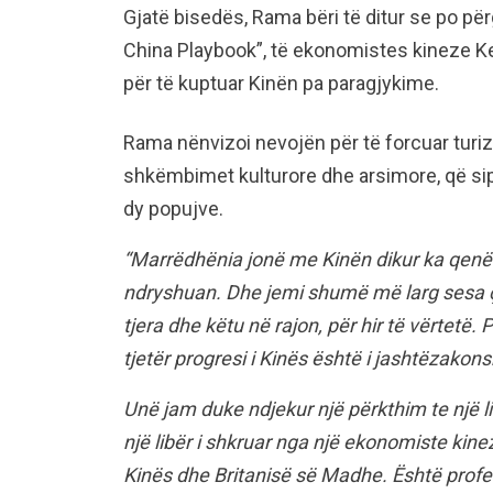
Gjatë bisedës, Rama bëri të ditur se po për
China Playbook”, të ekonomistes kineze Key
për të kuptuar Kinën pa paragjykime.
Rama nënvizoi nevojën për të forcuar tur
shkëmbimet kulturore dhe arsimore, që sip
dy popujve.
“Marrëdhënia jonë me Kinën dikur ka qenë e
ndryshuan. Dhe jemi shumë më larg sesa 
tjera dhe këtu në rajon, për hir të vërtet
tjetër progresi i Kinës është i jashtëzakon
Unë jam duke ndjekur një përkthim te një l
një libër i shkruar nga një ekonomiste kin
Kinës dhe Britanisë së Madhe. Është profes