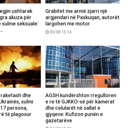
egjin ushtarak
Grabitet me armë zjarri një
r gra akuza për
argjendari në Paskuqan, autorët
 sulme seksuale:
largohen me motor
j…
05/08 15:14
 raketash dhe
AGSH kundërshton rregulloren
Ukrainës, sulmi
e re të GJKKO-së për kamerat
 17 persona,
dhe celularët në sallat e
erë të plagosur
gjyqeve: Kufizon punën e
gazetarëve