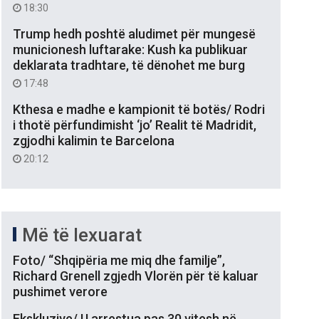
18:30
Trump hedh poshtë aludimet për mungesë
municionesh luftarake: Kush ka publikuar
deklarata tradhtare, të dënohet me burg
17:48
Kthesa e madhe e kampionit të botës/ Rodri
i thotë përfundimisht ‘jo’ Realit të Madridit,
zgjodhi kalimin te Barcelona
20:12
Më të lexuarat
Foto/ “Shqipëria me miq dhe familje”,
Richard Grenell zgjedh Vlorën për të kaluar
pushimet verore
Ekskluzive/ U arrestua pas 30 vitesh në