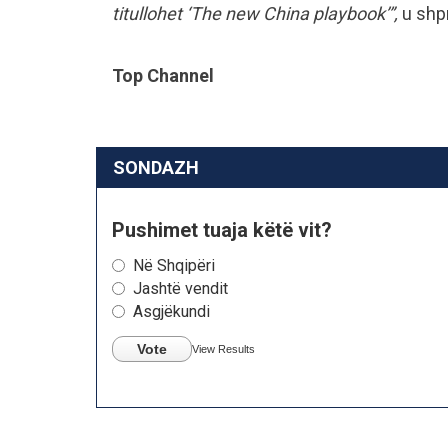
titullohet ‘The new China playbook’”,
u shp
Top Channel
SONDAZH
Pushimet tuaja këtë vit?
Në Shqipëri
Jashtë vendit
Asgjëkundi
Vote
View Results