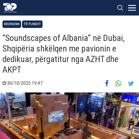
EKONOMI
TË FUNDIT
“Soundscapes of Albania” në Dubai,
Shqipëria shkëlqen me pavionin e
dedikuar, përgatitur nga AZHT dhe
AKPT
30/10/2025 19:47