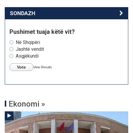
SONDAZH
Pushimet tuaja këtë vit?
Në Shqipëri
Jashtë vendit
Asgjëkundi
Vote
View Results
Ekonomi »