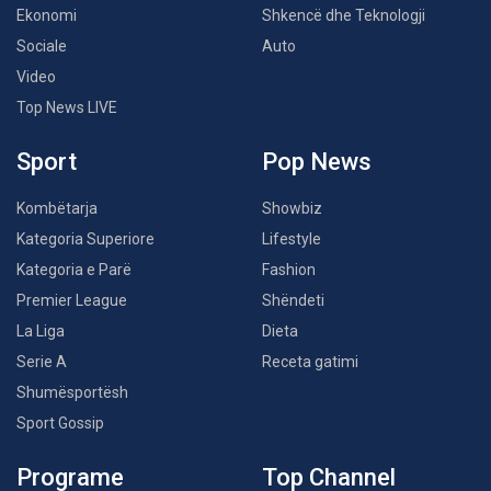
Ekonomi
Shkencë dhe Teknologji
Sociale
Auto
Video
Top News LIVE
Sport
Pop News
Kombëtarja
Showbiz
Kategoria Superiore
Lifestyle
Kategoria e Parë
Fashion
Premier League
Shëndeti
La Liga
Dieta
Serie A
Receta gatimi
Shumësportësh
Sport Gossip
Programe
Top Channel