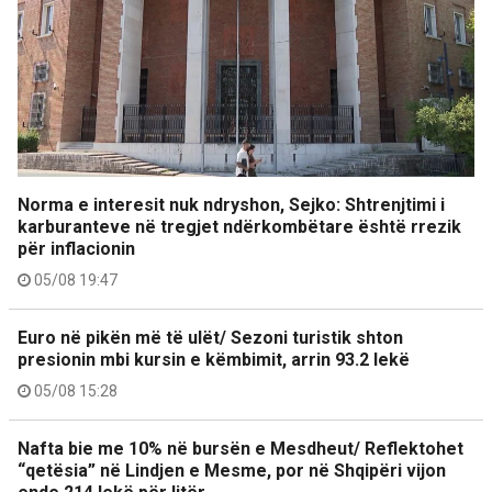
Norma e interesit nuk ndryshon, Sejko: Shtrenjtimi i
karburanteve në tregjet ndërkombëtare është rrezik
për inflacionin
05/08 19:47
Euro në pikën më të ulët/ Sezoni turistik shton
presionin mbi kursin e këmbimit, arrin 93.2 lekë
05/08 15:28
Nafta bie me 10% në bursën e Mesdheut/ Reflektohet
“qetësia” në Lindjen e Mesme, por në Shqipëri vijon