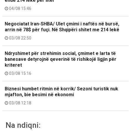
ende 214 lekë për litër
04/08 15:46
Negociatat Iran-SHBA/ Ulet çmimi i naftës në bursë,
arrin në 78$ për fuçi. Në Shqipëri shitet me 214 lekë
03/08 22:50
Ndryshimet për strehimin social, çmimet e larta të
banesave detyrojnë qeverinë të rishikojë ligjin për
kriteret
03/08 15:16
Biznesi humbet ritmin në korrik/ Sezoni turistik nuk
mjafton, bie besimi në ekonomi
03/08 12:18
Na ndiqni: