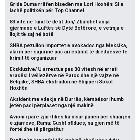
Grida Duma rrëfen bisedën me Lori Hoxhën: Si e
lashë politikën për Top Channel
83 vite në fund të detit Jon/ Zbulohet anija
gjermane e Luftës së Dytë Botërore, e vetmja e
llojit të saj në botë
SHBA pezullon importet e avokados nga Meksika,
alarm për sigurinë pas arrestimit të drejtuesve të
krimit të organizuar
Ekskluzive/ U arrestua pas 30 vitesh në arrati
vrasësi i vëllezërve në Patos dhe një vajze në
Belgjikë, SHBA ekstradon në Shqipëri Sokol
Hoxhën
Aksident me vdekje në Durrës, këmbësori humb
jetën pasi përplaset nga një makinë
Avioni i parë zjarrfikës ka nisur punën për shuarjen
e zjarreve, Rama: Gusht sfidues, na gjen më të
fortë dhe të përgatitur