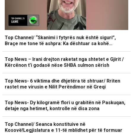
Top Channel/ “Skanimi i fytyrës nuk është siguri”,
Braçe me tone të ashpra: Ka dështuar sa kohë…
Top News – Irani drejton raketat nga shtetet e Gjirit /
Kërcënon t’i godasë nëse SHBA sulmon sërish
Top News- 6 viktima dhe dhjetëra të shtruar/ Rriten
rastet me virusin e Nilit Perëndimor në Greqi
Top News- Dy kilogramë flori u grabitën në Paskuqan,
detaje nga hetimet, kontrolle në disa zona
Top Channel/ Seanca konstituive në
Kosovë!Legjislatura e 11-të mblidhet për të formuar