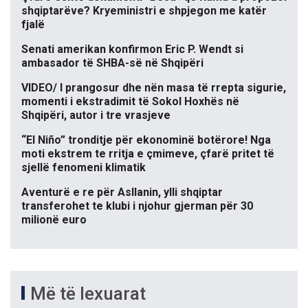
shqiptarëve? Kryeministri e shpjegon me katër
fjalë
Senati amerikan konfirmon Eric P. Wendt si
ambasador të SHBA-së në Shqipëri
VIDEO/ I prangosur dhe nën masa të rrepta sigurie,
momenti i ekstradimit të Sokol Hoxhës në
Shqipëri, autor i tre vrasjeve
“El Niño” tronditje për ekonominë botërore! Nga
moti ekstrem te rritja e çmimeve, çfarë pritet të
sjellë fenomeni klimatik
Aventurë e re për Asllanin, ylli shqiptar
transferohet te klubi i njohur gjerman për 30
milionë euro
Më të lexuarat