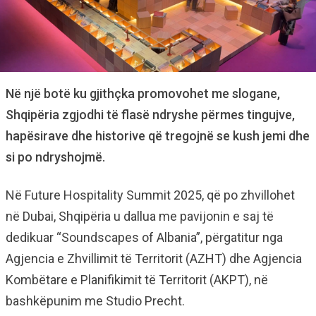
Në një botë ku gjithçka promovohet me slogane,
Shqipëria zgjodhi të flasë ndryshe përmes tingujve,
hapësirave dhe historive që tregojnë se kush jemi dhe
si po ndryshojmë.
Në Future Hospitality Summit 2025, që po zhvillohet
në Dubai, Shqipëria u dallua me pavijonin e saj të
dedikuar “Soundscapes of Albania”, përgatitur nga
Agjencia e Zhvillimit të Territorit (AZHT) dhe Agjencia
Kombëtare e Planifikimit të Territorit (AKPT), në
bashkëpunim me Studio Precht.