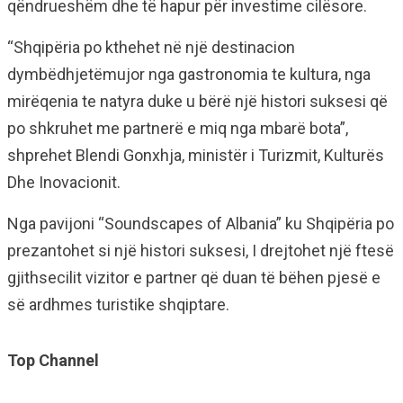
qëndrueshëm dhe të hapur për investime cilësore.
“Shqipëria po kthehet në një destinacion
dymbëdhjetëmujor nga gastronomia te kultura, nga
mirëqenia te natyra duke u bërë një histori suksesi që
po shkruhet me partnerë e miq nga mbarë bota”,
shprehet Blendi Gonxhja, ministër i Turizmit, Kulturës
Dhe Inovacionit.
Nga pavijoni “Soundscapes of Albania” ku Shqipëria po
prezantohet si një histori suksesi, I drejtohet një ftesë
gjithsecilit vizitor e partner që duan të bëhen pjesë e
së ardhmes turistike shqiptare.
Top Channel