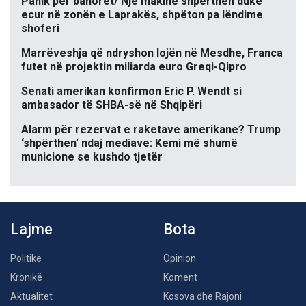
Panik për banorët/ Një makinë shpërthen duke
ecur në zonën e Laprakës, shpëton pa lëndime
shoferi
Marrëveshja që ndryshon lojën në Mesdhe, Franca
futet në projektin miliarda euro Greqi-Qipro
Senati amerikan konfirmon Eric P. Wendt si
ambasador të SHBA-së në Shqipëri
Alarm për rezervat e raketave amerikane? Trump
‘shpërthen’ ndaj mediave: Kemi më shumë
municione se kushdo tjetër
Lajme
Bota
Politikë
Opinion
Kronikë
Koment
Aktualitet
Kosova dhe Rajoni