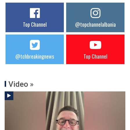
Top Channel
@topchannelalbania
@tchbreakingnews
Top Channel
Video »