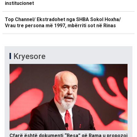
institucionet
Top Channel/ Ekstradohet nga SHBA Sokol Hoxha/
Vrau tre persona më 1997, mbërriti sot në Rinas
Kryesore
Çfarë është dokumenti “Besa” që Rama u propozoi