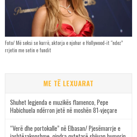
Foto/ Më seksi se kurrë, aktorja e njohur e Hollywood-it “ndez”
rrjetin me setin e fundit
ME TË LEXUARAT
Shuhet legjenda e muzikës flamenco, Pepe
Habichuela ndërron jetë në moshën 81-vjeçare
“Verë dhe portokalle” në Elbasan/ Pjesëmarrje e
jashtëzakonshme, qindra qytetarë shijuan humorin