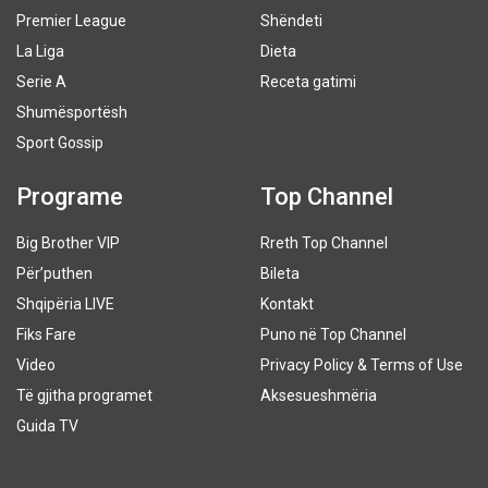
Premier League
Shëndeti
La Liga
Dieta
Serie A
Receta gatimi
Shumësportësh
Sport Gossip
Programe
Top Channel
Big Brother VIP
Rreth Top Channel
Për’puthen
Bileta
Shqipëria LIVE
Kontakt
Fiks Fare
Puno në Top Channel
Video
Privacy Policy & Terms of Use
Të gjitha programet
Aksesueshmëria
Guida TV