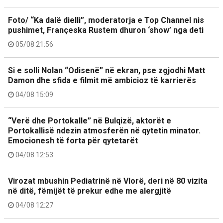
Foto/ “Ka dalë dielli”, moderatorja e Top Channel nis
pushimet, Françeska Rustem dhuron ‘show’ nga deti
05/08 21:56
Si e solli Nolan “Odisenë” në ekran, pse zgjodhi Matt
Damon dhe sfida e filmit më ambicioz të karrierës
04/08 15:09
“Verë dhe Portokalle” në Bulqizë, aktorët e
Portokallisë ndezin atmosferën në qytetin minator.
Emocionesh të forta për qytetarët
04/08 12:53
Virozat mbushin Pediatrinë në Vlorë, deri në 80 vizita
në ditë, fëmijët të prekur edhe me alergjitë
04/08 12:27