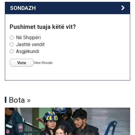
SONDAZH
Pushimet tuaja këtë vit?
Në Shqipëri
Jashtë vendit
Asgjëkundi
Vote
View Results
Bota »