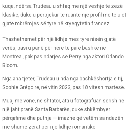
kuqe, ndërsa Trudeau u shfaq me një veshje të zezë
klasike, duke u përpjekur të ruante një profil më të ulët
gjatë mbrëmjes së tyre në kryeqytetin francez.
Thashethemet për një lidhje mes tyre nisën gjatë
verës, pasi u panë për herë të parë bashkë në
Montreal, pak pas ndarjes së Perry nga aktori Orlando
Bloom.
Nga ana tjetër, Trudeau u nda nga bashkëshortja e tij,
Sophie Grégoire, në vitin 2023, pas 18 vitesh martesë.
Muaj më vonë, në shtator, ata u fotografuan sërish në
një jaht pranë Santa Barbarës, duke shkëmbyer
përqafime dhe puthje — imazhe që vetëm sa ndezën
më shumë zërat për një lidhje romantike.