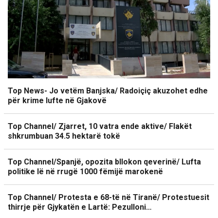
Top News- Jo vetëm Banjska/ Radoiçiç akuzohet edhe
për krime lufte në Gjakovë
Top Channel/ Zjarret, 10 vatra ende aktive/ Flakët
shkrumbuan 34.5 hektarë tokë
Top Channel/Spanjë, opozita bllokon qeverinë/ Lufta
politike lë në rrugë 1000 fëmijë marokenë
Top Channel/ Protesta e 68-të në Tiranë/ Protestuesit
thirrje për Gjykatën e Lartë: Pezulloni…