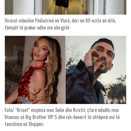
Virozat mbushin Pediatrinë në Vlorë, deri në 80 vizita në ditë,
fëmijët të prekur edhe me alergjitë
Foto/ “Kriset” miqësia mes Selin dhe Kristit, çfarë ndodhi mes
fitueses së Big Brother VIP 5 dhe ish-banorit të shtëpisë më të
famshme në Shqipëri