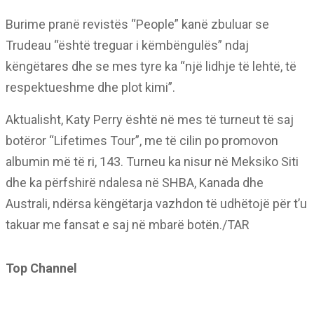
Burime pranë revistës “People” kanë zbuluar se
Trudeau “është treguar i këmbëngulës” ndaj
këngëtares dhe se mes tyre ka “një lidhje të lehtë, të
respektueshme dhe plot kimi”.
Aktualisht, Katy Perry është në mes të turneut të saj
botëror “Lifetimes Tour”, me të cilin po promovon
albumin më të ri, 143. Turneu ka nisur në Meksiko Siti
dhe ka përfshirë ndalesa në SHBA, Kanada dhe
Australi, ndërsa këngëtarja vazhdon të udhëtojë për t’u
takuar me fansat e saj në mbarë botën./TAR
Top Channel