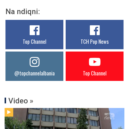
Na ndiqni:
Top Channel
TCH Pop News
@topchannelalbania
Top Channel
Video »