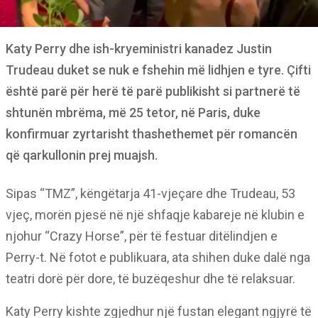
Katy Perry dhe ish-kryeministri kanadez Justin
Trudeau duket se nuk e fshehin më lidhjen e tyre. Çifti
është parë për herë të parë publikisht si partnerë të
shtunën mbrëma, më 25 tetor, në Paris, duke
konfirmuar zyrtarisht thashethemet për romancën
që qarkullonin prej muajsh.
Sipas “TMZ”, këngëtarja 41-vjeçare dhe Trudeau, 53
vjeç, morën pjesë në një shfaqje kabareje në klubin e
njohur “Crazy Horse”, për të festuar ditëlindjen e
Perry-t. Në fotot e publikuara, ata shihen duke dalë nga
teatri dorë për dore, të buzëqeshur dhe të relaksuar.
Katy Perry kishte zgjedhur një fustan elegant ngjyrë të