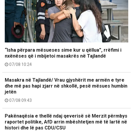
“Isha përpara mësueses sime kur u qëllua”, rrëfimi i
nxënëses që i mbijetoi masakrës në Tajlandë
07/08 10:24
Masakra në Tajlandë/ Vrau gjyshërit me armën e tyre
dhe më pas hapi zjarr në shkollë, pesë mësues humbin
jetën
07/08 09:43
Pakënaqësia e thellë ndaj qeverisë së Merzit përmbys
raportet politike, AfD arrin mbështetjen më të lartë në
histori dhe lë pas CDU/CSU