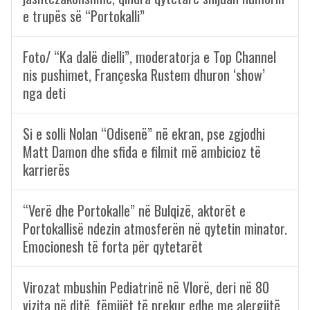
e trupës së “Portokalli”
Foto/ “Ka dalë dielli”, moderatorja e Top Channel
nis pushimet, Françeska Rustem dhuron ‘show’
nga deti
Si e solli Nolan “Odisenë” në ekran, pse zgjodhi
Matt Damon dhe sfida e filmit më ambicioz të
karrierës
“Verë dhe Portokalle” në Bulqizë, aktorët e
Portokallisë ndezin atmosferën në qytetin minator.
Emocionesh të forta për qytetarët
Virozat mbushin Pediatrinë në Vlorë, deri në 80
vizita në ditë, fëmijët të prekur edhe me alergjitë