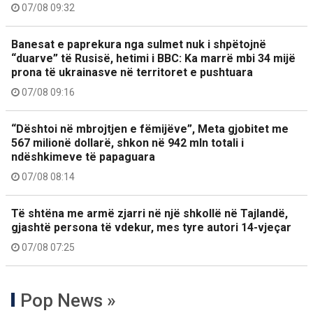
07/08 09:32
Banesat e paprekura nga sulmet nuk i shpëtojnë
“duarve” të Rusisë, hetimi i BBC: Ka marrë mbi 34 mijë
prona të ukrainasve në territoret e pushtuara
07/08 09:16
“Dështoi në mbrojtjen e fëmijëve”, Meta gjobitet me
567 milionë dollarë, shkon në 942 mln totali i
ndëshkimeve të papaguara
07/08 08:14
Të shtëna me armë zjarri në një shkollë në Tajlandë,
gjashtë persona të vdekur, mes tyre autori 14-vjeçar
07/08 07:25
Pop News »