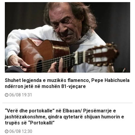
Shuhet legjenda e muzikës flamenco, Pepe Habichuela
ndërron jetë në moshën 81-vjeçare
06/08 19:31
“Verë dhe portokalle” në Elbasan/ Pjesëmarrje e
jashtëzakonshme, qindra qytetarë shijuan humorin e
trupës së “Portokalli”
06/08 12:30