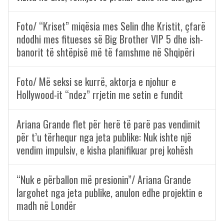
Foto/ “Kriset” miqësia mes Selin dhe Kristit, çfarë
ndodhi mes fitueses së Big Brother VIP 5 dhe ish-
banorit të shtëpisë më të famshme në Shqipëri
Foto/ Më seksi se kurrë, aktorja e njohur e
Hollywood-it “ndez” rrjetin me setin e fundit
Ariana Grande flet për herë të parë pas vendimit
për t’u tërhequr nga jeta publike: Nuk ishte një
vendim impulsiv, e kisha planifikuar prej kohësh
“Nuk e përballon më presionin”/ Ariana Grande
largohet nga jeta publike, anulon edhe projektin e
madh në Londër