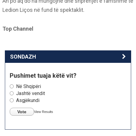
Ah po aq do na mungojnë dhe shprehjet e famshme të
Ledion Liços në fund të spektaklit.
Top Channel
SONDAZH
Pushimet tuaja këtë vit?
Në Shqipëri
Jashtë vendit
Asgjëkundi
Vote
View Results