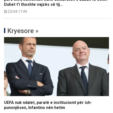
Duhet t’i thoshte vajzës së tij…
23/04 17:49
Kryesore »
UEFA nuk ndalet, paratë e institucionit për ish-
punonjësen, Infantino nën hetim