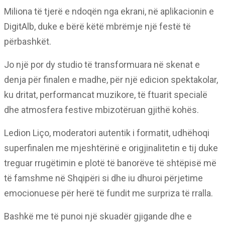
Miliona të tjerë e ndoqën nga ekrani, në aplikacionin e
DigitAlb, duke e bërë këtë mbrëmje një festë të
përbashkët.
Jo një por dy studio të transformuara në skenat e
denja për finalen e madhe, për një edicion spektakolar,
ku dritat, performancat muzikore, të ftuarit specialë
dhe atmosfera festive mbizotëruan gjithë kohës.
Ledion Liço, moderatori autentik i formatit, udhëhoqi
superfinalen me mjeshtërinë e origjinalitetin e tij duke
treguar rrugëtimin e plotë të banorëve të shtëpisë më
të famshme në Shqipëri si dhe iu dhuroi përjetime
emocionuese për herë të fundit me surpriza të rralla.
Bashkë me të punoi një skuadër gjigande dhe e