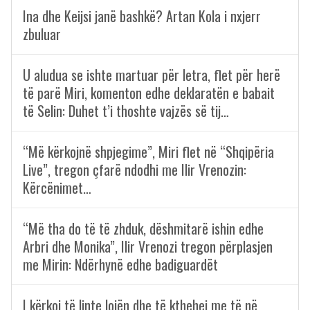
Ina dhe Keijsi janë bashkë? Artan Kola i nxjerr
zbuluar
U aludua se ishte martuar për letra, flet për herë
të parë Miri, komenton edhe deklaratën e babait
të Selin: Duhet t’i thoshte vajzës së tij…
“Më kërkojnë shpjegime”, Miri flet në “Shqipëria
Live”, tregon çfarë ndodhi me Ilir Vrenozin:
Kërcënimet…
“Më tha do të të zhduk, dëshmitarë ishin edhe
Arbri dhe Monika”, Ilir Vrenozi tregon përplasjen
me Mirin: Ndërhynë edhe badiguardët
I kërkoi të linte lojën dhe të kthehej me të në