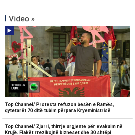
Video »
Top Channel/ Protesta refuzon besën e Ramës,
qytetarët 70 ditë tubim përpara Kryeministrisë
Top Channel/ Zjarri, thirrje urgjente për evakuim në
Krujë. Flakët rrezikojnë bizneset dhe 30 shtëpi