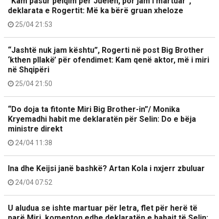
“Kam pasur pëlqim për Juelën, por jam i martuar”,
deklarata e Rogertit: Më ka bërë gruan xheloze
25/04 21:53
“Jashtë nuk jam kështu”, Rogerti në post Big Brother
‘kthen pllakë’ për ofendimet: Kam qenë aktor, më i miri
në Shqipëri
25/04 21:50
“Do doja ta fitonte Miri Big Brother-in”/ Monika
Kryemadhi habit me deklaratën për Selin: Do e bëja
ministre direkt
24/04 11:38
Ina dhe Keijsi janë bashkë? Artan Kola i nxjerr zbuluar
24/04 07:52
U aludua se ishte martuar për letra, flet për herë të
parë Miri, komenton edhe deklaratën e babait të Selin: