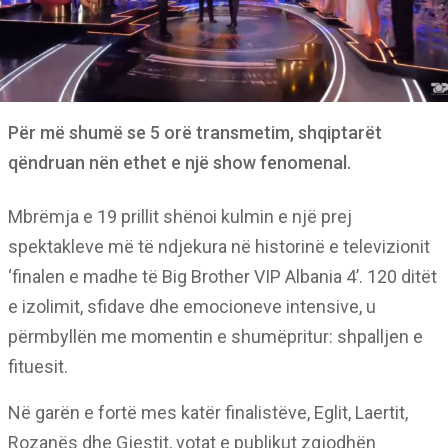
Për më shumë se 5 orë transmetim, shqiptarët
qëndruan nën ethet e një show fenomenal.
Mbrëmja e 19 prillit shënoi kulmin e një prej
spektakleve më të ndjekura në historinë e televizionit
‘finalen e madhe të Big Brother VIP Albania 4’. 120 ditët
e izolimit, sfidave dhe emocioneve intensive, u
përmbyllën me momentin e shumëpritur: shpalljen e
fituesit.
Në garën e fortë mes katër finalistëve, Eglit, Laertit,
Rozanës dhe Gjestit, votat e publikut zgjodhën