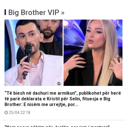
Big Brother VIP »
“Të biesh në dashuri me armikun”, publikohet për herë
të parë deklarata e Kristit për Selin, fituesja e Big
Brother: E nisëm me urrejtje, por…
25/04 22:18