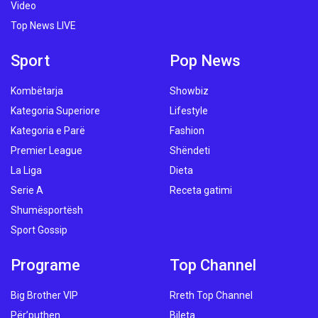
Video
Top News LIVE
Sport
Pop News
Kombëtarja
Showbiz
Kategoria Superiore
Lifestyle
Kategoria e Parë
Fashion
Premier League
Shëndeti
La Liga
Dieta
Serie A
Receta gatimi
Shumësportësh
Sport Gossip
Programe
Top Channel
Big Brother VIP
Rreth Top Channel
Për’puthen
Bileta