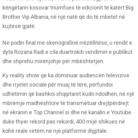
këngëtarin kosovar triumfues të edicionit të katërt Big
Brother Vip Albania, në një natë që do të mbetet në
kujtesë gjatë.
Në podin final me skenografinë rrëzëllitëse, u rendit e
dyta Rozana Radi e cila duartrokiti vendimin e publikut
dhe shprehu mirënjohje për mbështetjen.
Ky reality show që ka dominuar audiencën televizive
dhe rrjetet sociale për muaj të tërë, përfundoi
udhëtimin që bashkoi shqiptarët kudo ndodhen, në një
mbrëmje madhështore të transmetuar drejtpërdrejt
në ekranin e Top Channel si dhe në kanalin e Youtube
duke thyer rekord pas rekordi, 400 mijë shikues në
kohë reale vetëm në një platformë digjitale.