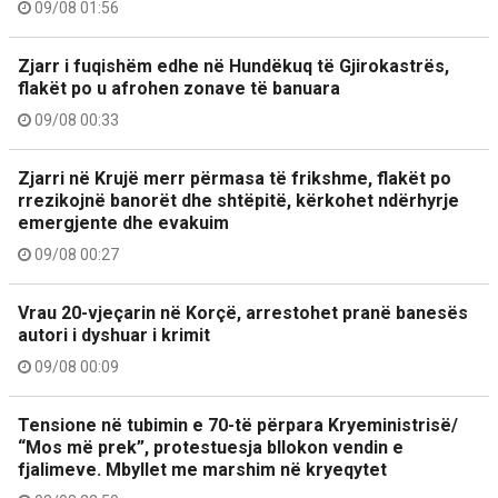
09/08 01:56
Zjarr i fuqishëm edhe në Hundëkuq të Gjirokastrës,
flakët po u afrohen zonave të banuara
09/08 00:33
Zjarri në Krujë merr përmasa të frikshme, flakët po
rrezikojnë banorët dhe shtëpitë, kërkohet ndërhyrje
emergjente dhe evakuim
09/08 00:27
Vrau 20-vjeçarin në Korçë, arrestohet pranë banesës
autori i dyshuar i krimit
09/08 00:09
Tensione në tubimin e 70-të përpara Kryeministrisë/
“Mos më prek”, protestuesja bllokon vendin e
fjalimeve. Mbyllet me marshim në kryeqytet