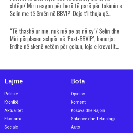
shtëpi/ Miri reagon për herë të parë për takimin e
Selin me të ëmën në BBVIP: Doja t’i thoja që…
“Të thashë urime, nuk më pe as në sy”/ Selin dhe
Miri përplasen ashpër në ‘Post-BBVIP’, banorja:
Erdhe në skenë vetëm për çekun, loja e krevatit…
Lajme
Bota
Politikë
Opinion
Kronikë
Koment
Aktualitet
Kosova dhe Rajoni
Ekonomi
Shkencë dhe Teknologji
Sociale
Auto