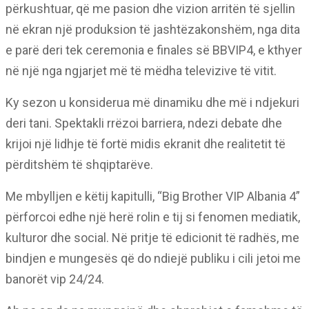
përkushtuar, që me pasion dhe vizion arritën të sjellin
në ekran një produksion të jashtëzakonshëm, nga dita
e parë deri tek ceremonia e finales së BBVIP4, e kthyer
në një nga ngjarjet më të mëdha televizive të vitit.
Ky sezon u konsiderua më dinamiku dhe më i ndjekuri
deri tani. Spektakli rrëzoi barriera, ndezi debate dhe
krijoi një lidhje të fortë midis ekranit dhe realitetit të
përditshëm të shqiptarëve.
Me mbylljen e këtij kapitulli, “Big Brother VIP Albania 4”
përforcoi edhe një herë rolin e tij si fenomen mediatik,
kulturor dhe social. Në pritje të edicionit të radhës, me
bindjen e mungesës që do ndiejë publiku i cili jetoi me
banorët vip 24/24.