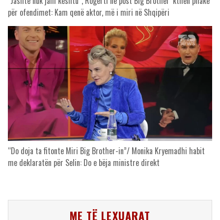
“Jashtë nuk jam kështu”, Rogerti në post Big Brother ‘kthen pllakë’
për ofendimet: Kam qenë aktor, më i miri në Shqipëri
“Do doja ta fitonte Miri Big Brother-in”/ Monika Kryemadhi habit
me deklaratën për Selin: Do e bëja ministre direkt
ME TË LEXUARAT