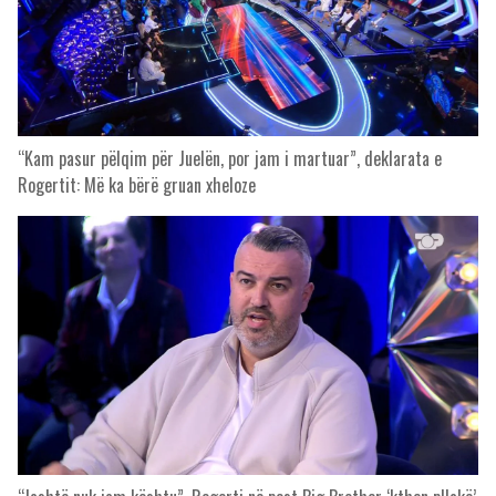
“Kam pasur pëlqim për Juelën, por jam i martuar”, deklarata e
Rogertit: Më ka bërë gruan xheloze