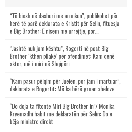
“Të biesh në dashuri me armikun”, publikohet për
herë të parë deklarata e Kristit për Selin, fituesja
e Big Brother: E nisëm me urrejtje, por…
“Jashtë nuk jam kështu”, Rogerti në post Big
Brother ‘kthen pllakë’ për ofendimet: Kam qenë
aktor, më i miri në Shqipëri
“Kam pasur pëlqim për Juelën, por jam i martuar”,
deklarata e Rogertit: Më ka bërë gruan xheloze
“Do doja ta fitonte Miri Big Brother-in”/ Monika
Kryemadhi habit me deklaratën për Selin: Do e
bëja ministre direkt