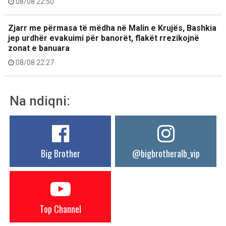
08/08 22:50
Zjarr me përmasa të mëdha në Malin e Krujës, Bashkia
jep urdhër evakuimi për banorët, flakët rrezikojnë
zonat e banuara
08/08 22:27
Na ndiqni:
Big Brother
@bigbrotheralb_vip
Top Channel