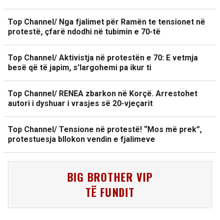
Top Channel/ Nga fjalimet për Ramën te tensionet në
protestë, çfarë ndodhi në tubimin e 70-të
Top Channel/ Aktivistja në protestën e 70: E vetmja
besë që të japim, s’largohemi pa ikur ti
Top Channel/ RENEA zbarkon në Korçë. Arrestohet
autori i dyshuar i vrasjes së 20-vjeçarit
Top Channel/ Tensione në protestë! “Mos më prek”,
protestuesja bllokon vendin e fjalimeve
BIG BROTHER VIP
TË FUNDIT