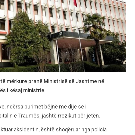
 të mërkure pranë Ministrisë së Jashtme në
s i kësaj ministrie.
e, ndërsa burimet bëjnë me dije se i
italin e Traumës, jashtë rrezikut për jetën.
aktuar aksidentin, është shoqëruar nga policia