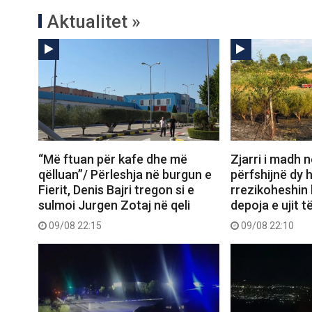
Aktualitet »
“Më ftuan për kafe dhe më
Zjarri i madh n
qëlluan”/ Përleshja në burgun e
përfshijnë dy 
Fierit, Denis Bajri tregon si e
rrezikoheshin
sulmoi Jurgen Zotaj në qeli
depoja e ujit t
09/08 22:15
09/08 22:10