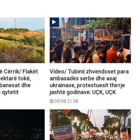
ë Cërrik/ Flakët
Video/ Tubimi zhvendoset para
hektarë tokë,
ambasadës serbe dhe asaj
 banesat dhe
ukrainase, protestuesit thirrje
ë qytetit
jashtë godinave: UÇK, UÇK
09/08 21:58