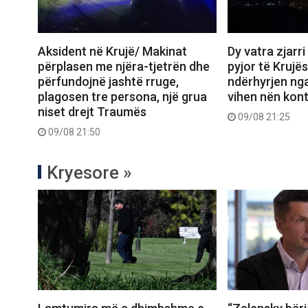
Aksident në Krujë/ Makinat
Dy vatra zjarr
përplasen me njëra-tjetrën dhe
pyjor të Krujë
përfundojnë jashtë rruge,
ndërhyrjen nga
plagosen tre persona, një grua
vihen nën kont
niset drejt Traumës
09/08 21:25
09/08 21:50
Kryesore »