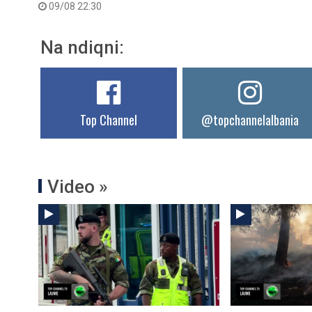
09/08 22:30
Na ndiqni:
Top Channel
@topchannelalbania
Video »