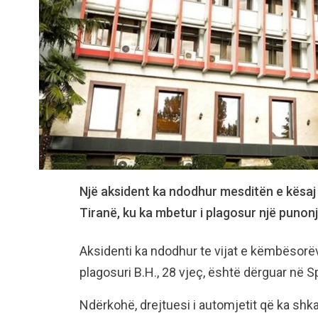
Një aksident ka ndodhur mesditën e kësaj
Tiranë, ku ka mbetur i plagosur një punonjë
Aksidenti ka ndodhur te vijat e këmbësorëv
plagosuri B.H., 28 vjeç, është dërguar në Sp
Ndërkohë, drejtuesi i automjetit që ka shk