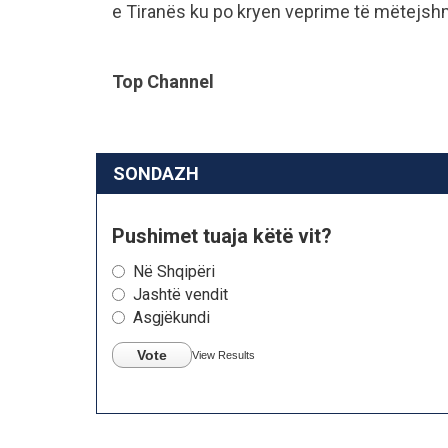
e Tiranës ku po kryen veprime të mëtejsh
Top Channel
SONDAZH
Pushimet tuaja këtë vit?
Në Shqipëri
Jashtë vendit
Asgjëkundi
Vote
View Results