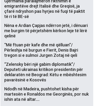
Gjermania paralajmëron rikthimin e
emigrantëve drejt Italisë dhe Greqisë, ja
çfarë ndryshon pas hyrjes në fuqi të paktit
të ri të BE-së
Nëna e Ardian Çapjas ndërron jetë, i dënuari
me burgim të përjetshëm kërkon leje të lërë
qelinë
“Më ftuan për kafe dhe më qëlluan”/
Përleshja në burgun e Fierit, Denis Bajri
tregon si e sulmoi Jurgen Zotaj në qeli
“Zelensky bëri një gabim diplomatik”/
Deputeti ukrainas kritikon presidentin për
deklaratën në Beograd: Këtu e mbështesim
pavarësinë e Kosovës
Ndodh në Madeira, pushtohet kisha për
martesën e Ronaldos me Georginës, por nuk
ishin ata në altar….