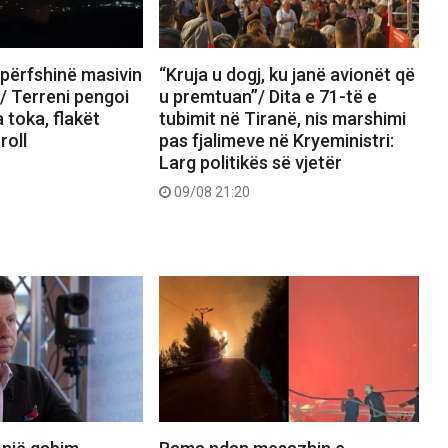
i përfshinë masivin
“Kruja u dogj, ku janë avionët që
s/ Terreni pengoi
u premtuan”/ Dita e 71-të e
 toka, flakët
tubimit në Tiranë, nis marshimi
roll
pas fjalimeve në Kryeministri:
Larg politikës së vjetër
09/08 21:20