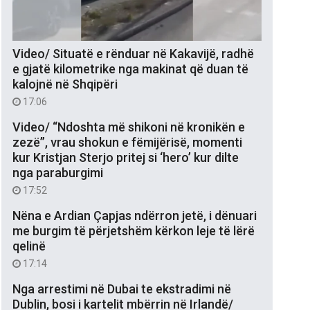
Video/ Situatë e rënduar në Kakavijë, radhë
e gjatë kilometrike nga makinat që duan të
kalojnë në Shqipëri
17:06
Video/ “Ndoshta më shikoni në kronikën e
zezë”, vrau shokun e fëmijërisë, momenti
kur Kristjan Sterjo pritej si ‘hero’ kur dilte
nga paraburgimi
17:52
Nëna e Ardian Çapjas ndërron jetë, i dënuari
me burgim të përjetshëm kërkon leje të lërë
qelinë
17:14
Nga arrestimi në Dubai te ekstradimi në
Dublin, bosi i kartelit mbërrin në Irlandë/