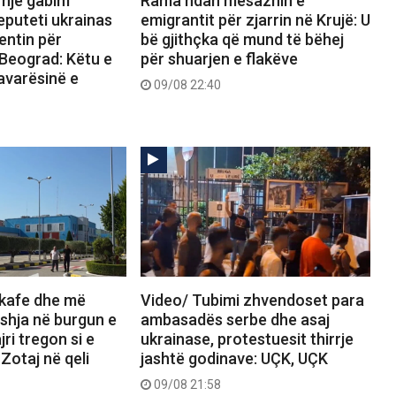
 një gabim
Rama ndan mesazhin e
eputeti ukrainas
emigrantit për zjarrin në Krujë: U
entin për
bë gjithçka që mund të bëhej
 Beograd: Këtu e
për shuarjen e flakëve
varësinë e
09/08 22:40
 kafe dhe më
Video/ Tubimi zhvendoset para
eshja në burgun e
ambasadës serbe dhe asaj
jri tregon si e
ukrainase, protestuesit thirrje
Zotaj në qeli
jashtë godinave: UÇK, UÇK
09/08 21:58