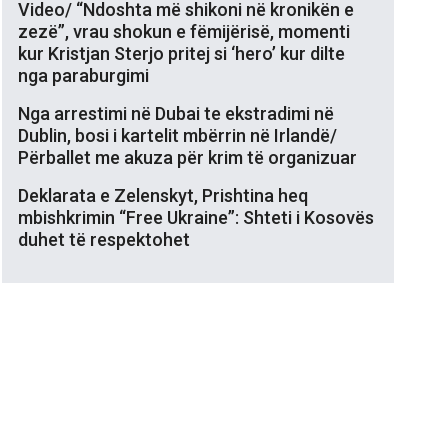
Video/ “Ndoshta më shikoni në kronikën e
zezë”, vrau shokun e fëmijërisë, momenti
kur Kristjan Sterjo pritej si ‘hero’ kur dilte
nga paraburgimi
Nga arrestimi në Dubai te ekstradimi në
Dublin, bosi i kartelit mbërrin në Irlandë/
Përballet me akuza për krim të organizuar
Deklarata e Zelenskyt, Prishtina heq
mbishkrimin “Free Ukraine”: Shteti i Kosovës
duhet të respektohet