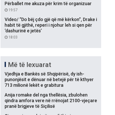
Përballet me akuza për krim të organizuar
19:57
Video/ “Do bëj çdo gjë që më kërkon”, Drake i
habit të gjithë, reperi i njohur leh si qen për
‘dashurinë e jetës’
18:03
Më të lexuarat
Vjedhja e Bankës së Shqipërisë, dy ish-
punonjësit e dënuar në betejë për të kthyer
713 milionë lekët e grabitura
Anija romake del nga thellësia, zbulohen
qindra amfora vere në rrënojat 2100-vjeçare
pranë brigjeve të Siçilisë