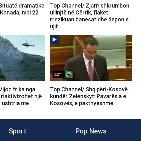
Situatë dramatike
Top Channel/ Zjarri shkrumbon
 Kanada, mbi 22
ullinjtë në Cërrik, flakët
rrezikuan banesat dhe depon e
ujit
ijon frika nga
Top Channel/ Shqipëri-Kosovë
, riaktivizohet një
kundër Zelenskyt: Pavarësia e
n ushtria me
Kosovës, e pakthyeshme
Sport
Pop News