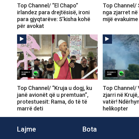
Top Channel/ “El Chapo”
Top Channel/ 
irlandez para drejtësisë, ironi
nga zjarret në
para gjyqtarëve: S’kisha kohë
mijë evakuime
për avokat
Top Channel/ “Kruja u dogj, ku
Top Channel/ V
janë avionët që u premtuan”,
zjarri në Krujë
protestuesit: Rama, do të të
vatër! Ndërhy
marrë deti
helikopter
Lajme
Bota