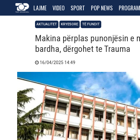
LAJME
VIDEO
SPORT
POP NEWS
PROGRAM
AKTUALITET
KRYESORE
TË FUNDIT
Makina përplas punonjësin e mi
bardha, dërgohet te Trauma
16/04/2025 14:49