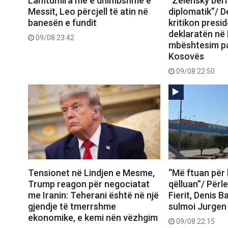
Lamtumira më e dhimbshme e
“Zelensky bëri
Messit, Leo përcjell të atin në
diplomatik”/ D
banesën e fundit
kritikon presid
deklaratën në
09/08 23:42
mbështesim pa
Kosovës
09/08 22:50
Tensionet në Lindjen e Mesme,
“Më ftuan për
Trump reagon për negociatat
qëlluan”/ Përl
me Iranin: Teherani është në një
Fierit, Denis Ba
gjendje të tmerrshme
sulmoi Jurgen 
ekonomike, e kemi nën vëzhgim
09/08 22:15