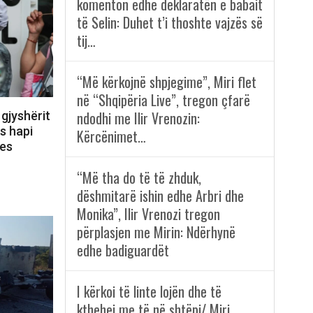
komenton edhe deklaratën e babait
të Selin: Duhet t’i thoshte vajzës së
tij…
“Më kërkojnë shpjegime”, Miri flet
në “Shqipëria Live”, tregon çfarë
ndodhi me Ilir Vrenozin:
gjyshërit
s hapi
Kërcënimet…
ues
“Më tha do të të zhduk,
dëshmitarë ishin edhe Arbri dhe
Monika”, Ilir Vrenozi tregon
përplasjen me Mirin: Ndërhynë
edhe badiguardët
I kërkoi të linte lojën dhe të
kthehej me të në shtëpi/ Miri