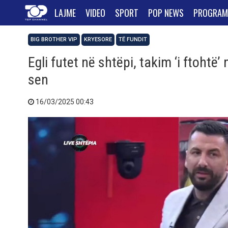
LAJME
VIDEO
SPORT
POP NEWS
PROGRAM
BIG BROTHER VIP
KRYESORE
TË FUNDIT
Egli futet në shtëpi, takim ‘i ftoht
sen
16/03/2025 00:43