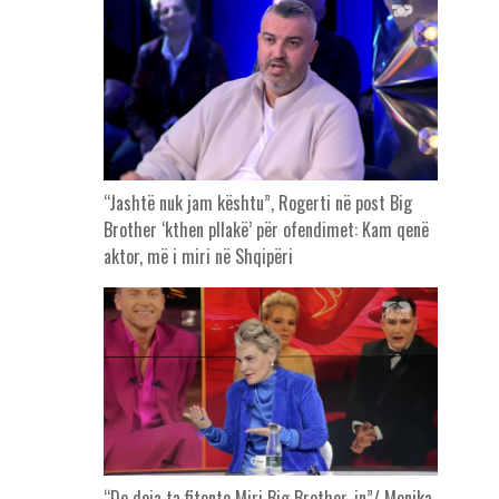
“Jashtë nuk jam kështu”, Rogerti në post Big
Brother ‘kthen pllakë’ për ofendimet: Kam qenë
aktor, më i miri në Shqipëri
“Do doja ta fitonte Miri Big Brother-in”/ Monika