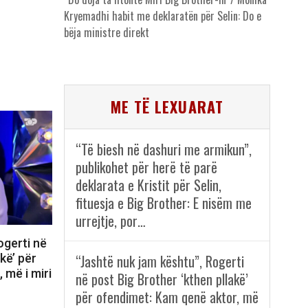
Kryemadhi habit me deklaratën për Selin: Do e
bëja ministre direkt
ME TË LEXUARAT
“Të biesh në dashuri me armikun”,
publikohet për herë të parë
deklarata e Kristit për Selin,
fituesja e Big Brother: E nisëm me
urrejtje, por…
ogerti në
“Jashtë nuk jam kështu”, Rogerti
kë’ për
 më i miri
në post Big Brother ‘kthen pllakë’
për ofendimet: Kam qenë aktor, më