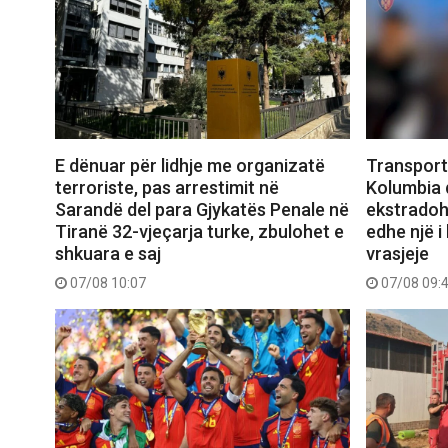
E dënuar për lidhje me organizatë
Transport
terroriste, pas arrestimit në
Kolumbia d
Sarandë del para Gjykatës Penale në
ekstradoh
Tiranë 32-vjeçarja turke, zbulohet e
edhe një i
shkuara e saj
vrasjeje
07/08 10:07
07/08 09: