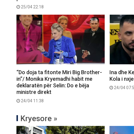
25/04 22:18
“Do doja ta fitonte Miri Big Brother-
Ina dhe Ke
in”/ Monika Kryemadhi habit me
Kola i nxj
deklaratën për Selin: Do e bëja
24/04 07:
ministre direkt
24/04 11:38
Kryesore »