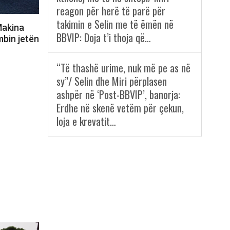
reagon për herë të parë për
takimin e Selin me të ëmën në
Makina
BBVIP: Doja t’i thoja që…
mbin jetën
“Të thashë urime, nuk më pe as në
sy”/ Selin dhe Miri përplasen
ashpër në ‘Post-BBVIP’, banorja:
Erdhe në skenë vetëm për çekun,
loja e krevatit…