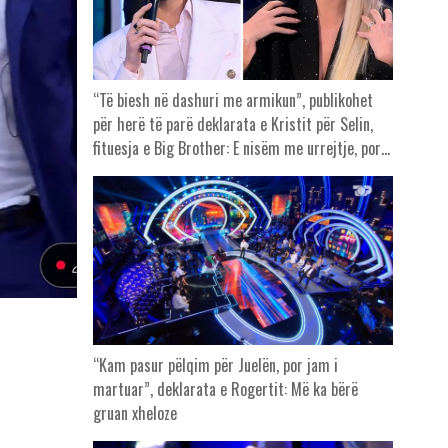
“Të biesh në dashuri me armikun”, publikohet
për herë të parë deklarata e Kristit për Selin,
fituesja e Big Brother: E nisëm me urrejtje, por…
“Kam pasur pëlqim për Juelën, por jam i
martuar”, deklarata e Rogertit: Më ka bërë
gruan xheloze