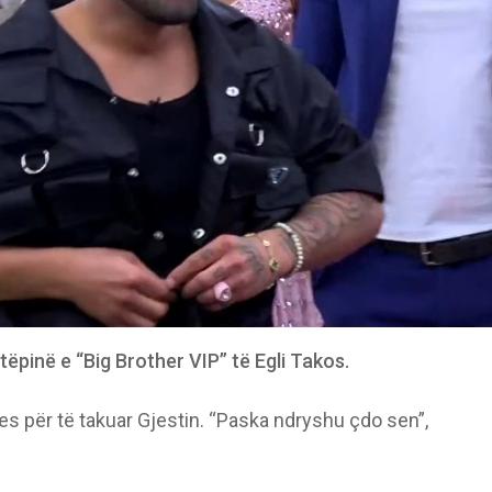
tëpinë e “Big Brother VIP” të Egli Takos.
res për të takuar Gjestin. “Paska ndryshu çdo sen”,