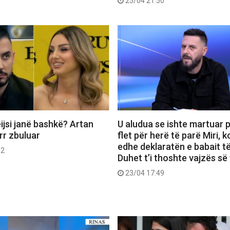
25/04 21:50
ijsi janë bashkë? Artan
U aludua se ishte martuar p
err zbuluar
flet për herë të parë Miri,
edhe deklaratën e babait të
52
Duhet t’i thoshte vajzës së 
23/04 17:49