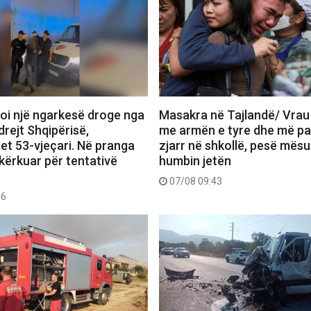
oi një ngarkesë droge nga
Masakra në Tajlandë/ Vrau 
rejt Shqipërisë,
me armën e tyre dhe më pa
et 53-vjeçari. Në pranga
zjarr në shkollë, pesë mës
 kërkuar për tentativë
humbin jetën
07/08 09:43
46