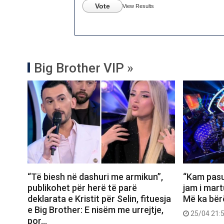
Vote
View Results
Big Brother VIP »
“Të biesh në dashuri me armikun”,
“Kam pasu
publikohet për herë të parë
jam i mart
deklarata e Kristit për Selin, fituesja
Më ka bër
e Big Brother: E nisëm me urrejtje,
25/04 21:
por…