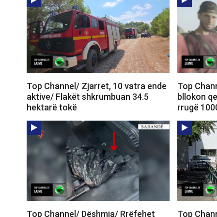
Top Channel/ Zjarret, 10 vatra ende
Top Chann
aktive/ Flakët shkrumbuan 34.5
bllokon qe
hektarë tokë
rrugë 100
Top Channel/ Dëshmia/ Rrëfehet
Top Chann