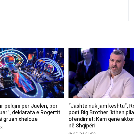
r pëlqim për Juelën, por
“Jashtë nuk jam kështu”, R
uar”, deklarata e Rogertit:
post Big Brother ‘kthen plla
ë gruan xheloze
ofendimet: Kam qenë aktor,
në Shqipëri
53