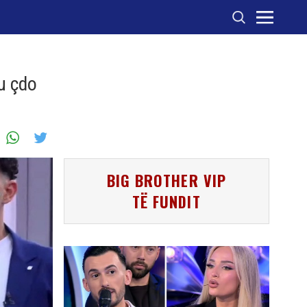
hu çdo
BIG BROTHER VIP
TË FUNDIT