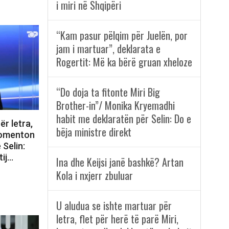
i miri në Shqipëri
“Kam pasur pëlqim për Juelën, por
jam i martuar”, deklarata e
Rogertit: Më ka bërë gruan xheloze
“Do doja ta fitonte Miri Big
Brother-in”/ Monika Kryemadhi
habit me deklaratën për Selin: Do e
ër letra,
bëja ministre direkt
 komenton
 Selin:
tij…
Ina dhe Keijsi janë bashkë? Artan
Kola i nxjerr zbuluar
U aludua se ishte martuar për
letra, flet për herë të parë Miri,