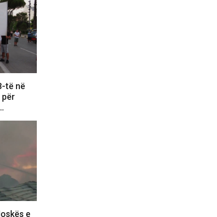
8-të në
e për
i…
Moskës e