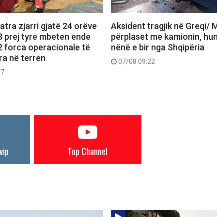
atra zjarri gjatë 24 orëve
Aksident tragjik në Greqi/ 
 8 prej tyre mbeten ende
përplaset me kamionin, hu
2 forca operacionale të
nënë e bir nga Shqipëria
a në terren
07/08 09:22
37
vip
Top Channel