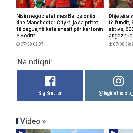
Nisin negociatat mes Barcelonës
Dhjetëra v
dhe Manchester City-t, ja sa pritet
të fundit,
të paguajnë katalanasit për kartonin
aktive, 50
e Rodrit
angazhuar
07/08 09:37
07/08 09:
Na ndiqni:
Big Brother
@bigbrotheralb_
Video »