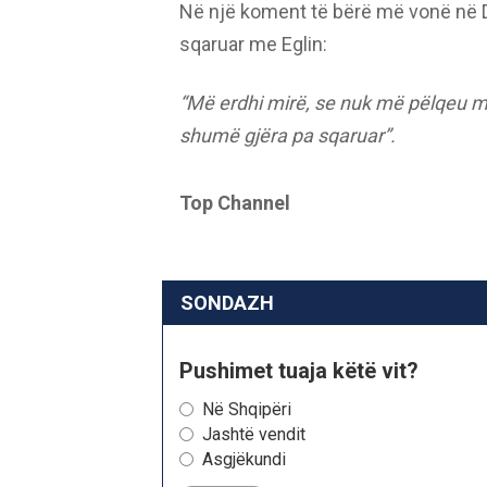
Në një koment të bërë më vonë në Dh
sqaruar me Eglin:
“Më erdhi mirë, se nuk më pëlqeu më
shumë gjëra pa sqaruar”.
Top Channel
SONDAZH
Pushimet tuaja këtë vit?
Në Shqipëri
Jashtë vendit
Asgjëkundi