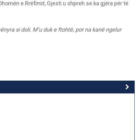
omën e Rrëfimit, Gjesti u shpreh se ka gjëra për të
nyra si doli. M’u duk e ftohtë, por na kanë ngelur