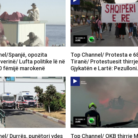
el/Spanjë, opozita
Top Channel/ Protesta e 6
verinë/ Lufta politike lë në
Tiranë/ Protestuesit thirrj
0 fëmijë marokenë
Gjykatën e Lartë: Pezullon
el/ Durrës, punëtori vdes
Top Channel/ OKB thirrje 