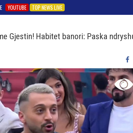
E
YOUTUBE
TOP NEWS LIVE
ë’ me Gjestin! Habitet banori: Paska ndrys