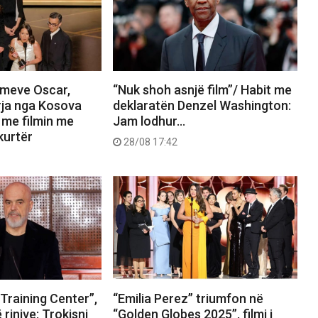
imeve Oscar,
“Nuk shoh asnjë film”/ Habit me
rja nga Kosova
deklaratën Denzel Washington:
 me filmin me
Jam lodhur…
kurtër
28/08 17:42
Training Center”,
“Emilia Perez” triumfon në
 rinjve: Trokisni
“Golden Globes 2025”, filmi i