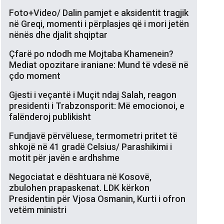
Foto+Video/ Dalin pamjet e aksidentit tragjik
në Greqi, momenti i përplasjes që i mori jetën
nënës dhe djalit shqiptar
Çfarë po ndodh me Mojtaba Khamenein?
Mediat opozitare iraniane: Mund të vdesë në
çdo moment
Gjesti i veçantë i Muçit ndaj Salah, reagon
presidenti i Trabzonsporit: Më emocionoi, e
falënderoj publikisht
Fundjavë përvëluese, termometri pritet të
shkojë në 41 gradë Celsius/ Parashikimi i
motit për javën e ardhshme
Negociatat e dështuara në Kosovë,
zbulohen prapaskenat. LDK kërkon
Presidentin për Vjosa Osmanin, Kurti i ofron
vetëm ministri