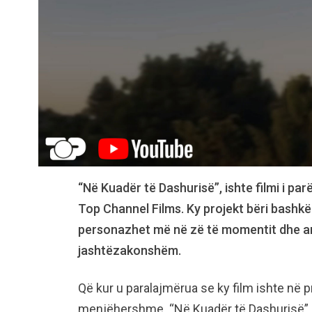
“Në Kuadër të Dashurisë”, ishte filmi i par
Top Channel Films. Ky projekt bëri bashkë
personazhet më në zë të momentit dhe arri
jashtëzakonshëm.
Që kur u paralajmërua se ky film ishte në 
menjëhershme. “Në Kuadër të Dashurisë” m