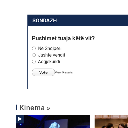
SONDAZH
Pushimet tuaja këtë vit?
Në Shqipëri
Jashtë vendit
Asgjëkundi
Vote
View Results
Kinema »