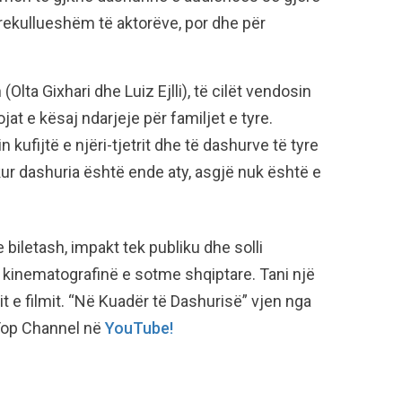
mrekullueshëm të aktorëve, por dhe për
 (Olta Gixhari dhe Luiz Ejlli), të cilët vendosin
ojat e kësaj ndarjeje për familjet e tyre.
n kufijtë e njëri-tjetrit dhe të dashurve të tyre
ur dashuria është ende aty, asgjë nuk është e
 biletash, impakt tek publiku dhe solli
 kinematografinë e sotme shqiptare. Tani një
it e filmit. “Në Kuadër të Dashurisë” vjen nga
ë Top Channel në
YouTube!