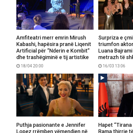
Amfiteatri merr emrin Mirush
Surpriza e çm
Kabashi, hapësira pranë Liqenit
triumfon akto
Artificial për “Nderin e Kombit”
Luana Bajrami
dhe trashëgiminë e tij artistike
metrazh të sh
18/04 20:00
16/03 13:06
Puthja pasionante e Jennifer
Hapet “Tirana 
Lopez rrëmben vëmendjen në
Rama thirrje të