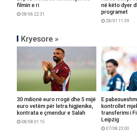
filmin e ri
në këto dyer d
programet
08/06 22:31
28/01 11:39
Kryesore »
30 milionë euro rrogë dhe 5 mijë
E pabesueshme
euro vetëm për letra higjienike,
kontrollet mje
kontrata e çmendur e Salah
transferimi i Fi
Leipzig
08/08 01:15
07/08 23:00