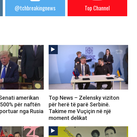
@tchbreakingnews
Top Channel
Senati amerikan
Top News – Zelensky viziton
 500% për naftën
për herë të parë Serbinë.
portuar nga Rusia
Takime me Vuçiçin në një
moment delikat