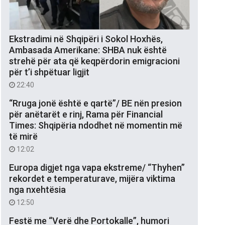
Ekstradimi në Shqipëri i Sokol Hoxhës,
Ambasada Amerikane: SHBA nuk është
strehë për ata që keqpërdorin emigracioni
për t’i shpëtuar ligjit
22:40
“Rruga jonë është e qartë”/ BE nën presion
për anëtarët e rinj, Rama për Financial
Times: Shqipëria ndodhet në momentin më
të mirë
12:02
Europa digjet nga vapa ekstreme/ “Thyhen”
rekordet e temperaturave, mijëra viktima
nga nxehtësia
12:50
Festë me “Verë dhe Portokalle”, humori