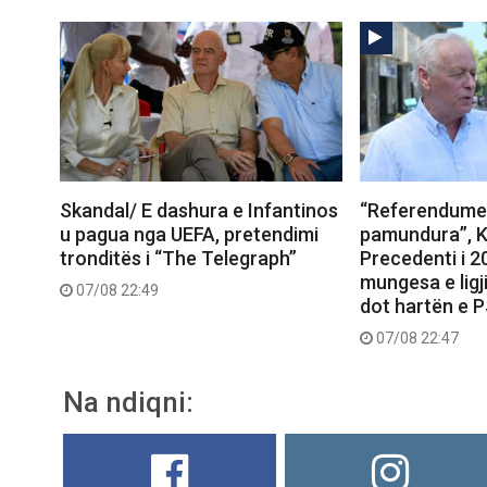
Skandal/ E dashura e Infantinos
“Referendumet
u pagua nga UEFA, pretendimi
pamundura”, K
tronditës i “The Telegraph”
Precedenti i 
mungesa e ligj
07/08 22:49
dot hartën e 
07/08 22:47
Na ndiqni: