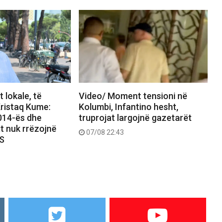
 lokale, të
Video/ Moment tensioni në
ristaq Kume:
Kolumbi, Infantino hesht,
2014-ës dhe
truprojat largojnë gazetarët
it nuk rrëzojnë
07/08 22:43
PS