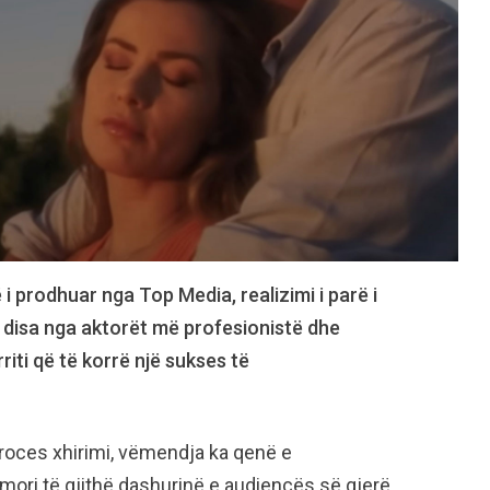
ë i prodhuar nga Top Media, realizimi i parë i
 disa nga aktorët më profesionistë dhe
ti që të korrë një sukses të
proces xhirimi, vëmendja ka qenë e
ori të gjithë dashurinë e audiencës së gjerë