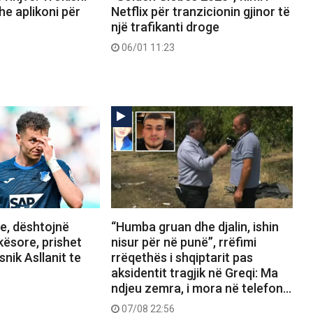
he aplikoni për
Netflix për tranzicionin gjinor të
një trafikanti droge
06/01 11:23
, dështojnë
“Humba gruan dhe djalin, ishin
kësore, prishet
nisur për në punë”, rrëfimi
snik Asllanit te
rrëqethës i shqiptarit pas
aksidentit tragjik në Greqi: Ma
ndjeu zemra, i mora në telefon…
07/08 22:56