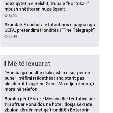
ndez qytetin e Belshit, trupa e “Portokalli”
mbush shëtitoren buzë liqenit
12:35
Skandal/ E dashura e Infantinos u pagua nga
UEFA, pretendimi tronditës i “The Telegraph”
22:49
Më të lexuarat
“Humba gruan dhe djalin, ishin nisur për në
punë”, rrëfimi rrëqethës i shqiptarit pas
aksidentit tragjik në Greqi: Ma ndjeu zemra, i
mora në telefon…
Bomba për të vrarë Messin dhe tentativa për
t’iu afruar Ronaldos në hotel, dosja sekrete
zbulon kërcënimet që tronditën Botërorin