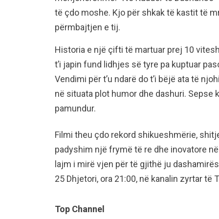
të çdo moshe. Kjo për shkak të kastit të 
përmbajtjen e tij.
Historia e një çifti të martuar prej 10 vitesh
t’i japin fund lidhjes së tyre pa kuptuar pas
Vendimi për t’u ndarë do t’i bëjë ata të njohi
në situata plot humor dhe dashuri. Sepse k
pamundur.
Filmi theu çdo rekord shikueshmërie, shitje
padyshim një frymë të re dhe inovatore në
lajm i mirë vjen për të gjithë ju dashamirës
25 Dhjetori, ora 21:00, në kanalin zyrtar t
Top Channel