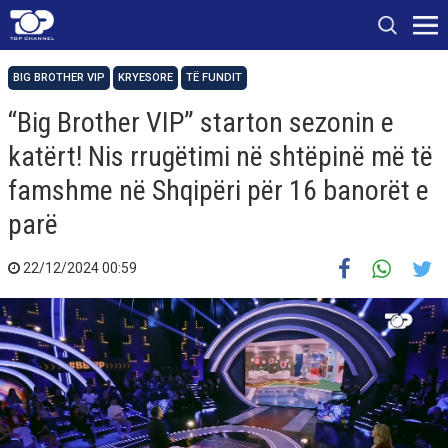
BIG BROTHER VIP
KRYESORE
TË FUNDIT
“Big Brother VIP” starton sezonin e
katërt! Nis rrugëtimi në shtëpinë më të
famshme në Shqipëri për 16 banorët e
parë
22/12/2024 00:59