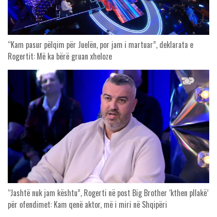
“Kam pasur pëlqim për Juelën, por jam i martuar”, deklarata e
Rogertit: Më ka bërë gruan xheloze
“Jashtë nuk jam kështu”, Rogerti në post Big Brother ‘kthen pllakë’
për ofendimet: Kam qenë aktor, më i miri në Shqipëri