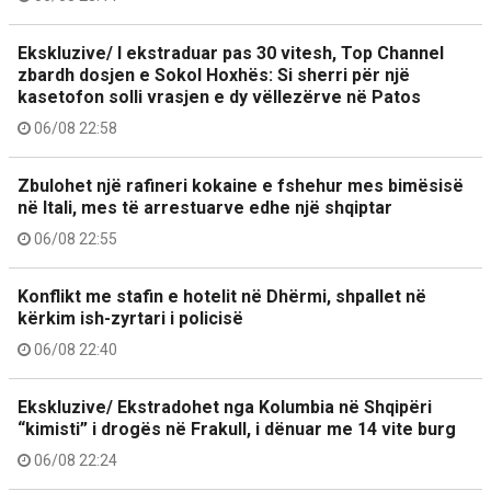
Ekskluzive/ I ekstraduar pas 30 vitesh, Top Channel
zbardh dosjen e Sokol Hoxhës: Si sherri për një
kasetofon solli vrasjen e dy vëllezërve në Patos
06/08 22:58
Zbulohet një rafineri kokaine e fshehur mes bimësisë
në Itali, mes të arrestuarve edhe një shqiptar
06/08 22:55
Konflikt me stafin e hotelit në Dhërmi, shpallet në
kërkim ish-zyrtari i policisë
06/08 22:40
Ekskluzive/ Ekstradohet nga Kolumbia në Shqipëri
“kimisti” i drogës në Frakull, i dënuar me 14 vite burg
06/08 22:24