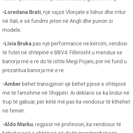
-Loredana Brati
, një vajzë Vlonjate e lidnur dhe rritur
në Itali, e së fundmi jeton në Angli dhe punon si
modele.
-Livia Bruka
pas një performance në kërcim, vendosi
të futet në shtëpinë e BBV4. Fillimisht u mendua se
banorja më e re do të ishte Megi Pojani, por në fund u
prezantua banorja më e re.
-Amber
bëhet transgjinori që bëhet pjesë e shtëpisë
më të famshme në Shqipëri. Ai deklaroi se ka lindur në
trup të gabuar, për këtë më pas ka vendosur të kthehet
në femër.
-Aldo Marku
, regjisor në profesion, ka vendosur të