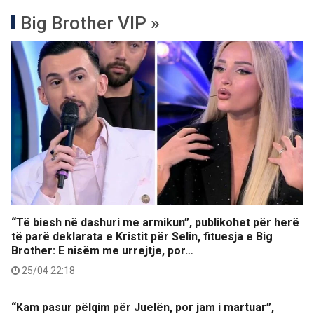
Big Brother VIP »
“Të biesh në dashuri me armikun”, publikohet për herë
të parë deklarata e Kristit për Selin, fituesja e Big
Brother: E nisëm me urrejtje, por…
25/04 22:18
“Kam pasur pëlqim për Juelën, por jam i martuar”,