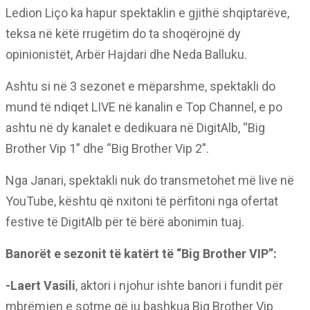
Ledion Liço ka hapur spektaklin e gjithë shqiptarëve,
teksa në këtë rrugëtim do ta shoqërojnë dy
opinionistët, Arbër Hajdari dhe Neda Balluku.
Ashtu si në 3 sezonet e mëparshme, spektakli do
mund të ndiqet LIVE në kanalin e Top Channel, e po
ashtu në dy kanalet e dedikuara në DigitAlb, “Big
Brother Vip 1” dhe “Big Brother Vip 2”.
Nga Janari, spektakli nuk do transmetohet më live në
YouTube, kështu që nxitoni të përfitoni nga ofertat
festive të DigitAlb për të bërë abonimin tuaj.
Banorët e sezonit të katërt të “Big Brother VIP”:
-Laert Vasili
, aktori i njohur ishte banori i fundit për
mbrëmjen e sotme që iu bashkua Big Brother Vip