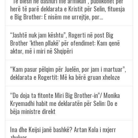
“Të biesh në dashuri me armikun”, publikohet për
herë të parë deklarata e Kristit për Selin, fituesja
e Big Brother: E nisëm me urrejtje, por…
“Jashtë nuk jam kështu”, Rogerti në post Big
Brother ‘kthen pllakë’ për ofendimet: Kam qenë
aktor, më i miri në Shqipëri
“Kam pasur pëlqim për Juelën, por jam i martuar”,
deklarata e Rogertit: Më ka bërë gruan xheloze
“Do doja ta fitonte Miri Big Brother-in”/ Monika
Kryemadhi habit me deklaratën për Selin: Do e
bëja ministre direkt
Ina dhe Keijsi janë bashkë? Artan Kola i nxjerr
zbuluar