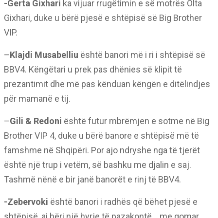
-Gerta Gixhari
ka vijuar rrugëtimin e së motrës Olta
Gixhari, duke u bërë pjesë e shtëpisë së Big Brother
VIP.
–
Klajdi Musabelliu
është banori më i ri i shtëpisë së
BBV4. Këngëtari u prek pas dhënies së klipit të
prezantimit dhe më pas kënduan këngën e ditëlindjes
për mamanë e tij.
–
Gili
& Redoni
është futur mbrëmjen e sotme në Big
Brother VIP 4, duke u bërë banore e shtëpisë më të
famshme në Shqipëri. Por ajo ndryshe nga të tjerët
është një trup i vetëm, së bashku me djalin e saj.
Tashmë nënë e bir janë banorët e rinj të BBV4.
-Zebervoki
është banori i radhës që bëhet pjesë e
shtëpisë, ai bëri një hyrje të pazakontë… me gomar.