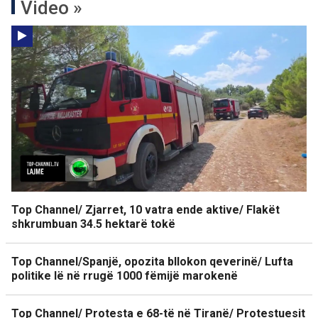
Video »
Top Channel/ Zjarret, 10 vatra ende aktive/ Flakët
shkrumbuan 34.5 hektarë tokë
Top Channel/Spanjë, opozita bllokon qeverinë/ Lufta
politike lë në rrugë 1000 fëmijë marokenë
Top Channel/ Protesta e 68-të në Tiranë/ Protestuesit