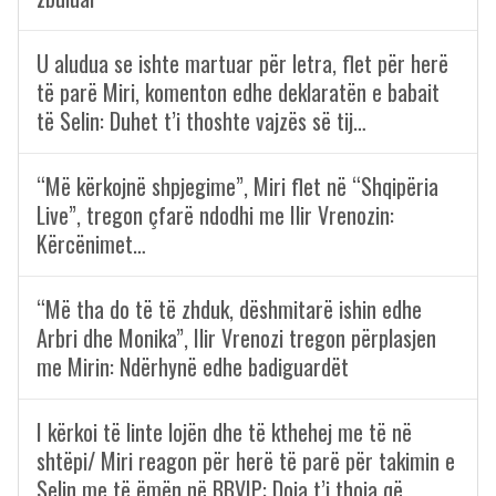
U aludua se ishte martuar për letra, flet për herë
të parë Miri, komenton edhe deklaratën e babait
të Selin: Duhet t’i thoshte vajzës së tij…
“Më kërkojnë shpjegime”, Miri flet në “Shqipëria
Live”, tregon çfarë ndodhi me Ilir Vrenozin:
Kërcënimet…
“Më tha do të të zhduk, dëshmitarë ishin edhe
Arbri dhe Monika”, Ilir Vrenozi tregon përplasjen
me Mirin: Ndërhynë edhe badiguardët
I kërkoi të linte lojën dhe të kthehej me të në
shtëpi/ Miri reagon për herë të parë për takimin e
Selin me të ëmën në BBVIP: Doja t’i thoja që…