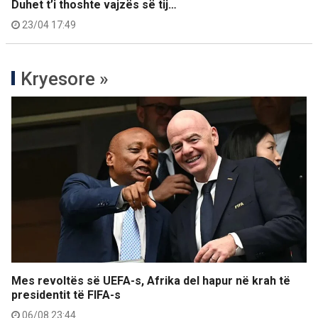
Duhet t’i thoshte vajzës së tij…
23/04 17:49
Kryesore »
Mes revoltës së UEFA-s, Afrika del hapur në krah të
presidentit të FIFA-s
06/08 23:44