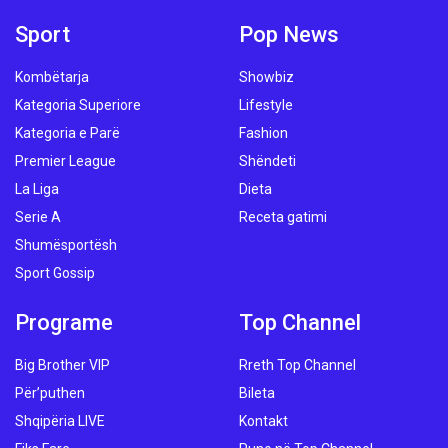
Sport
Pop News
Kombëtarja
Showbiz
Kategoria Superiore
Lifestyle
Kategoria e Parë
Fashion
Premier League
Shëndeti
La Liga
Dieta
Serie A
Receta gatimi
Shumësportësh
Sport Gossip
Programe
Top Channel
Big Brother VIP
Rreth Top Channel
Për’puthen
Bileta
Shqipëria LIVE
Kontakt