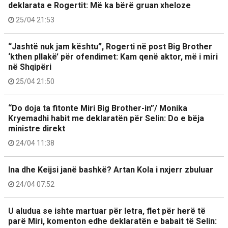
deklarata e Rogertit: Më ka bërë gruan xheloze
25/04 21:53
“Jashtë nuk jam kështu”, Rogerti në post Big Brother
‘kthen pllakë’ për ofendimet: Kam qenë aktor, më i miri
në Shqipëri
25/04 21:50
“Do doja ta fitonte Miri Big Brother-in”/ Monika
Kryemadhi habit me deklaratën për Selin: Do e bëja
ministre direkt
24/04 11:38
Ina dhe Keijsi janë bashkë? Artan Kola i nxjerr zbuluar
24/04 07:52
U aludua se ishte martuar për letra, flet për herë të
parë Miri, komenton edhe deklaratën e babait të Selin: