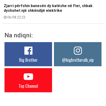
Zjarri përfshin banesën dy katëshe në Fier, shkak
dyshohet një shkëndijë elektrike
06/08 22:23
Na ndiqni:
Big Brother
@bigbrotheralb_vip
Top Channel