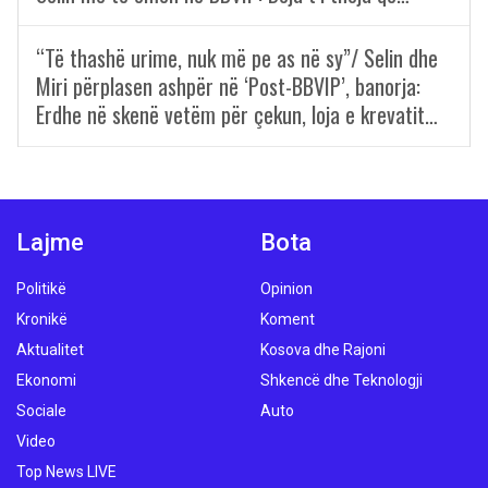
“Të thashë urime, nuk më pe as në sy”/ Selin dhe
Miri përplasen ashpër në ‘Post-BBVIP’, banorja:
Erdhe në skenë vetëm për çekun, loja e krevatit…
Lajme
Bota
Politikë
Opinion
Kronikë
Koment
Aktualitet
Kosova dhe Rajoni
Ekonomi
Shkencë dhe Teknologji
Sociale
Auto
Video
Top News LIVE