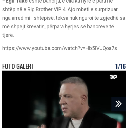
–
Egli Tako
është banorja, e cila ka hyrë e para në
shtëpinë e Big Brother VIP 4. Ajo mbeti e surprizuar
nga arredimi i shtëpisë, teksa nuk nguroi të zgjedhë sa
më shpejt krevatin, përpara hyrjes së banorëve të
tjerë.
https://www.youtube.com/watch?v=Hb5IVUQoa7s
FOTO GALERI
1/16