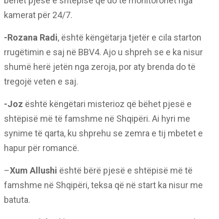
bëhet pjesë e shtëpisë që do të monitorohet nga
kamerat për 24/7.
-Rozana Radi
, është këngëtarja tjetër e cila starton
rrugëtimin e saj në BBV4. Ajo u shpreh se e ka nisur
shumë herë jetën nga zeroja, por aty brenda do të
tregojë veten e saj.
-Joz
është këngëtari misterioz që bëhet pjesë e
shtëpisë më të famshme në Shqipëri. Ai hyri me
synime të qarta, ku shprehu se zemra e tij mbetet e
hapur për romancë.
–
Xum Allushi
është bërë pjesë e shtëpisë më të
famshme në Shqipëri, teksa që në start ka nisur me
batuta.