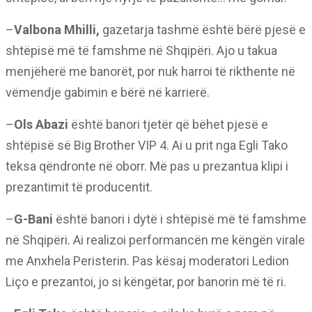
–
Valbona Mhilli,
gazetarja tashmë është bërë pjesë e
shtëpisë më të famshme në Shqipëri. Ajo u takua
menjëherë me banorët, por nuk harroi të rikthente në
vëmendje gabimin e bërë në karrierë.
–
Ols Abazi
është banori tjetër që bëhet pjesë e
shtëpisë së Big Brother VIP 4. Ai u prit nga Egli Tako
teksa qëndronte në oborr. Më pas u prezantua klipi i
prezantimit të producentit.
–
G-Bani
është banori i dytë i shtëpisë më të famshme
në Shqipëri. Ai realizoi performancën me këngën virale
me Anxhela Peristerin. Pas kësaj moderatori Ledion
Liço e prezantoi, jo si këngëtar, por banorin më të ri.