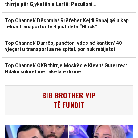
thirrje për Gjykatën e Lartë: Pezulloni…
Top Channel/ Dëshmia/ Rrëfehet Kejdi Banaj që u kap
teksa transportonte 4 pistoleta “Glock”
Top Channel/ Durrës, punëtori vdes në kantier/ 40-
vjeçari u transportua në spital, por nuk mbijetoi
Top Channel/ OKB thirrje Moskës e Kievit/ Guterres:
Ndalni sulmet me raketa e dronë
BIG BROTHER VIP
TË FUNDIT