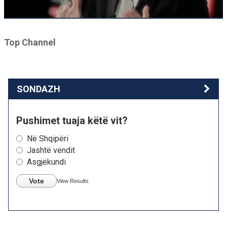
Top Channel
SONDAZH
Pushimet tuaja këtë vit?
Në Shqipëri
Jashtë vendit
Asgjëkundi
Vote
View Results