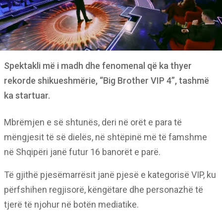
Spektakli më i madh dhe fenomenal që ka thyer
rekorde shikueshmërie, “Big Brother VIP 4”, tashmë
ka startuar.
Mbrëmjen e së shtunës, deri në orët e para të
mëngjesit të së dielës, në shtëpinë më të famshme
në Shqipëri janë futur 16 banorët e parë.
Të gjithë pjesëmarrësit janë pjesë e kategorisë VIP, ku
përfshihen regjisorë, këngëtare dhe personazhë të
tjerë të njohur në botën mediatike.