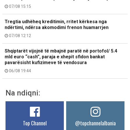
07/08 15:15
Tregtia udhëheq kreditimin, rritet kërkesa nga
ndërtimi, ndërsa akomodimi frenon huamarrjen
07/08 12:12
Shqiptarët vijojnë të mbajnë paratë në portofol/ 5.4
mld euro “cash”, paraja e xhepit sfidon bankat
pavarësisht kufizimeve të vendosura
06/08 19:44
Na ndiqni:
Top Channel
@topchannelalbania