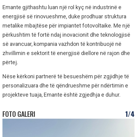
Emante gjithashtu luan një rol kyç në industrinë e
energjisë së rinovueshme, duke prodhuar struktura
metalike mbajtëse për impiantet fotovoltaike. Me një
përkushtim të fortë ndaj inovacionit dhe teknologjisë
së avancuar, kompania vazhdon të kontribuojë në
zhvillimin e sektorit të energjisë diellore në rajon dhe
përtej.
Nëse kërkoni partnerë të besueshëm për zgjidhje të
personalizuara dhe të qëndrueshme për ndërtimin e
projekteve tuaja, Emante është zgjedhja e duhur.
FOTO GALERI
1/4