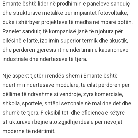
Emante është lider në prodhimin e paneleve sanduiç
dhe strukturave metalike për impiantet fotovoltaike,
duke i shërbyer projekteve të mëdha në mbarë botën.
Panelet sanduiç të kompanisë janë të njohura për
cilësinë e lartë, izolimin superior termik dhe akustik,
dhe përdoren gjerësisht në ndërtimin e kapanoneve
industriale dhe ndërtesave të tjera.
Një aspekt tjetër i rëndësishëm i Emante është
ndërtimi i ndërtesave modulare, të cilat përdoren për
qëllime të ndryshme si vendroje, zyra komerciale,
shkolla, sportele, shtëpi sezonale në mal dhe det dhe
shumë të tjera. Fleksibiliteti dhe eficienca e këtyre
strukturave i bëjnë ato zgjidhje ideale për nevojat
moderne të ndërtimit.