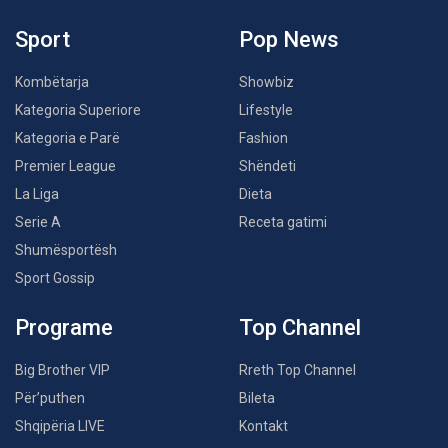
Sport
Pop News
Kombëtarja
Showbiz
Kategoria Superiore
Lifestyle
Kategoria e Parë
Fashion
Premier League
Shëndeti
La Liga
Dieta
Serie A
Receta gatimi
Shumësportësh
Sport Gossip
Programe
Top Channel
Big Brother VIP
Rreth Top Channel
Për’puthen
Bileta
Shqipëria LIVE
Kontakt