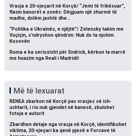
Vrasja e 20-vjeçarit në Korçë/ “Jemi të frikësuar”,
flasin banorët e zonës: Dëgjuam një zhurmë të
madhe, dolëm jashtë dhe…
“Politika e Ukrainës, e njëjtë”/ Zelensky takim me
Vuçiçin, s’ndryshon qëndrim: Nuk do ta njohim
Kosovën
Roma e ka seriozisht për Endrick, kërkon ta marrë
me huazim nga Reali i Madridit
Më të lexuarat
RENEA zbarkon në Korçë pas vrasjes së ish-
ushtarit, i riu nuk gjendet në banesë, zbulohet
fotoja e autorit
Zbardhen detaje nga vrasja në Korçë, identifikohet
viktima, 20-vjeçari ka qenë pjesë e Forcave të