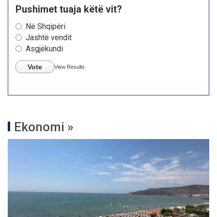
Pushimet tuaja këtë vit?
Në Shqipëri
Jashtë vendit
Asgjëkundi
Vote
View Results
Ekonomi »