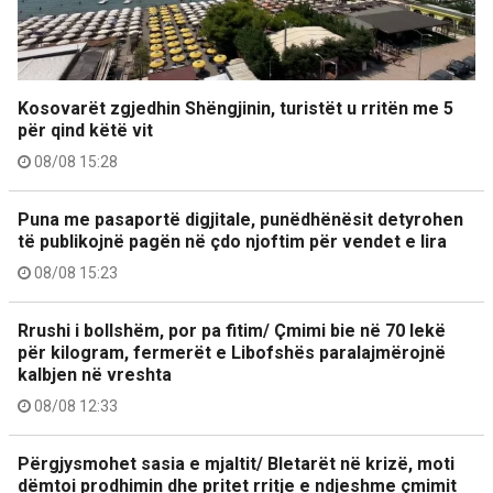
Kosovarët zgjedhin Shëngjinin, turistët u rritën me 5
për qind këtë vit
08/08 15:28
Puna me pasaportë digjitale, punëdhënësit detyrohen
të publikojnë pagën në çdo njoftim për vendet e lira
08/08 15:23
Rrushi i bollshëm, por pa fitim/ Çmimi bie në 70 lekë
për kilogram, fermerët e Libofshës paralajmërojnë
kalbjen në vreshta
08/08 12:33
Përgjysmohet sasia e mjaltit/ Bletarët në krizë, moti
dëmtoi prodhimin dhe pritet rritje e ndjeshme çmimit