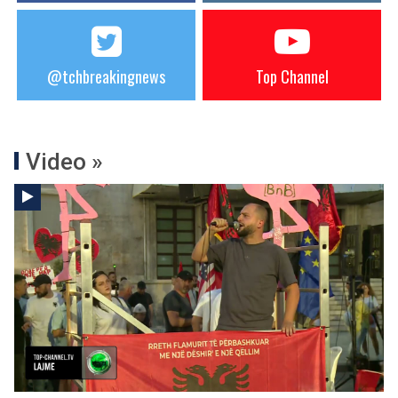
@tchbreakingnews
Top Channel
Video »