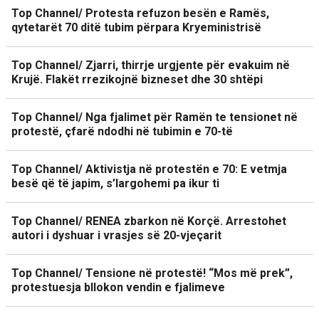
Top Channel/ Protesta refuzon besën e Ramës,
qytetarët 70 ditë tubim përpara Kryeministrisë
Top Channel/ Zjarri, thirrje urgjente për evakuim në
Krujë. Flakët rrezikojnë bizneset dhe 30 shtëpi
Top Channel/ Nga fjalimet për Ramën te tensionet në
protestë, çfarë ndodhi në tubimin e 70-të
Top Channel/ Aktivistja në protestën e 70: E vetmja
besë që të japim, s’largohemi pa ikur ti
Top Channel/ RENEA zbarkon në Korçë. Arrestohet
autori i dyshuar i vrasjes së 20-vjeçarit
Top Channel/ Tensione në protestë! “Mos më prek”,
protestuesja bllokon vendin e fjalimeve