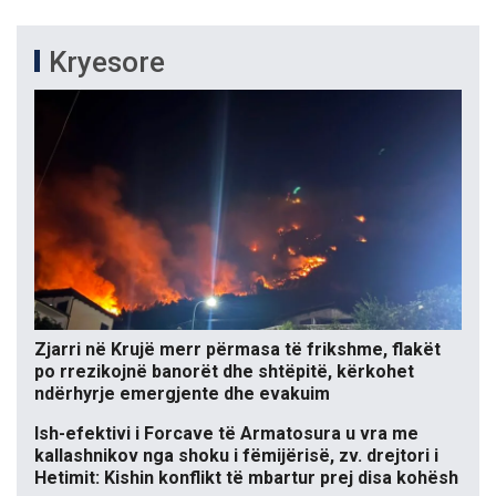
Kryesore
Zjarri në Krujë merr përmasa të frikshme, flakët
po rrezikojnë banorët dhe shtëpitë, kërkohet
ndërhyrje emergjente dhe evakuim
Ish-efektivi i Forcave të Armatosura u vra me
kallashnikov nga shoku i fëmijërisë, zv. drejtori i
Hetimit: Kishin konflikt të mbartur prej disa kohësh