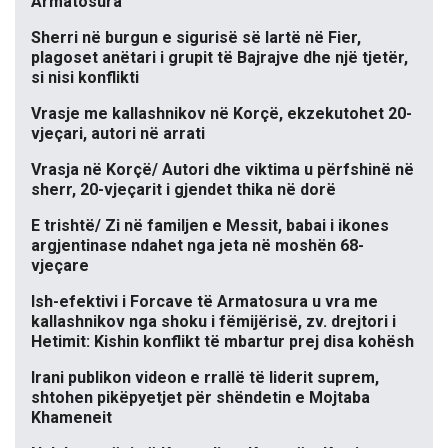
Armatosura
Sherri në burgun e sigurisë së lartë në Fier,
plagoset anëtari i grupit të Bajrajve dhe një tjetër,
si nisi konflikti
Vrasje me kallashnikov në Korçë, ekzekutohet 20-
vjeçari, autori në arrati
Vrasja në Korçë/ Autori dhe viktima u përfshinë në
sherr, 20-vjeçarit i gjendet thika në dorë
E trishtë/ Zi në familjen e Messit, babai i ikones
argjentinase ndahet nga jeta në moshën 68-
vjeçare
Ish-efektivi i Forcave të Armatosura u vra me
kallashnikov nga shoku i fëmijërisë, zv. drejtori i
Hetimit: Kishin konflikt të mbartur prej disa kohësh
Irani publikon videon e rrallë të liderit suprem,
shtohen pikëpyetjet për shëndetin e Mojtaba
Khameneit