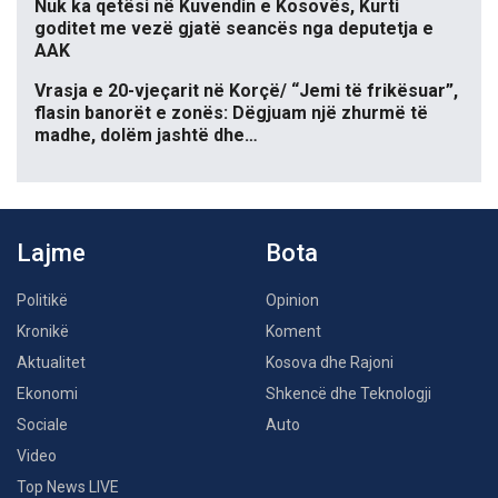
Nuk ka qetësi në Kuvendin e Kosovës, Kurti
goditet me vezë gjatë seancës nga deputetja e
AAK
Vrasja e 20-vjeçarit në Korçë/ “Jemi të frikësuar”,
flasin banorët e zonës: Dëgjuam një zhurmë të
madhe, dolëm jashtë dhe…
Lajme
Bota
Politikë
Opinion
Kronikë
Koment
Aktualitet
Kosova dhe Rajoni
Ekonomi
Shkencë dhe Teknologji
Sociale
Auto
Video
Top News LIVE