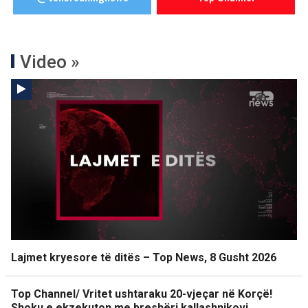
Video »
Lajmet kryesore të ditës – Top News, 8 Gusht 2026
Top Channel/ Vritet ushtaraku 20-vjeçar në Korçë!
Shoku e ekzekuton me breshëri kallashnikovi