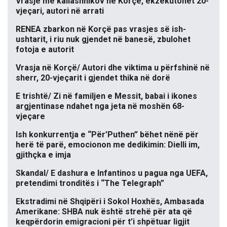
Vrasje me kallashnikov në Korçë, ekzekutohet 20-
vjeçari, autori në arrati
RENEA zbarkon në Korçë pas vrasjes së ish-
ushtarit, i riu nuk gjendet në banesë, zbulohet
fotoja e autorit
Vrasja në Korçë/ Autori dhe viktima u përfshinë në
sherr, 20-vjeçarit i gjendet thika në dorë
E trishtë/ Zi në familjen e Messit, babai i ikones
argjentinase ndahet nga jeta në moshën 68-
vjeçare
Ish konkurrentja e “Për’Puthen” bëhet nënë për
herë të parë, emocionon me dedikimin: Dielli im,
gjithçka e imja
Skandal/ E dashura e Infantinos u pagua nga UEFA,
pretendimi tronditës i “The Telegraph”
Ekstradimi në Shqipëri i Sokol Hoxhës, Ambasada
Amerikane: SHBA nuk është strehë për ata që
keqpërdorin emigracioni për t’i shpëtuar ligjit