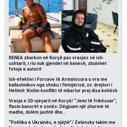
RENEA zbarkon në Korçë pas vrasjes së ish-
ushtarit, i riu nuk gjendet në banesë, zbulohet
fotoja e autorit
Ish-efektivi i Forcave të Armatosura u vra me
kallashnikov nga shoku i fëmijërisë, zv. drejtori i
Hetimit: Kishin konflikt të mbartur prej disa kohësh
Vrasja e 20-vjeçarit në Korçë/ “Jemi të frikësuar”,
flasin banorët e zonës: Dëgjuam një zhurmë të
madhe, dolëm jashtë dhe…
“Politika e Ukrainës, e njëjtë”/ Zelensky takim me