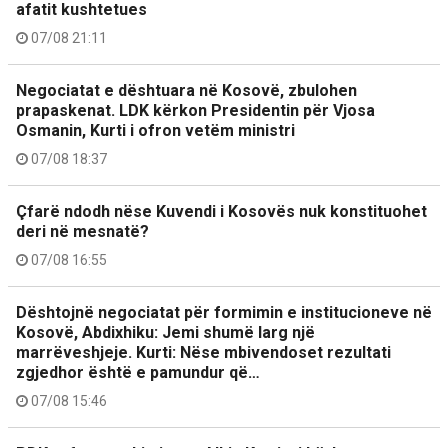
afatit kushtetues
07/08 21:11
Negociatat e dështuara në Kosovë, zbulohen
prapaskenat. LDK kërkon Presidentin për Vjosa
Osmanin, Kurti i ofron vetëm ministri
07/08 18:37
Çfarë ndodh nëse Kuvendi i Kosovës nuk konstituohet
deri në mesnatë?
07/08 16:55
Dështojnë negociatat për formimin e institucioneve në
Kosovë, Abdixhiku: Jemi shumë larg një
marrëveshjeje. Kurti: Nëse mbivendoset rezultati
zgjedhor është e pamundur që…
07/08 15:46