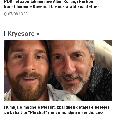
PDK refuzon takimin me Albin Kurtin, i kërkon
konstituimin e Kuvendit brenda afatit kushtetues
07/08 13:03
Kryesore »
Humbja e madhe e Messit, zbardhen detajet e betejës
së babait të “Pleshtit” me sëmundjen e rëndë: Leo