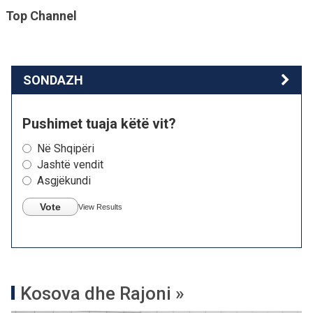
Top Channel
SONDAZH
Pushimet tuaja këtë vit?
Në Shqipëri
Jashtë vendit
Asgjëkundi
Vote
View Results
Kosova dhe Rajoni »