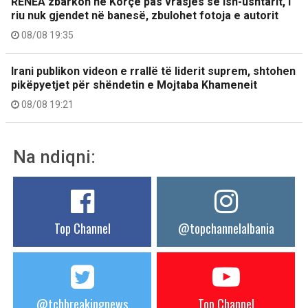
RENEA zbarkon në Korçë pas vrasjes së ish-ushtarit, i
riu nuk gjendet në banesë, zbulohet fotoja e autorit
08/08 19:35
Irani publikon videon e rrallë të liderit suprem, shtohen
pikëpyetjet për shëndetin e Mojtaba Khameneit
08/08 19:21
Na ndiqni:
Top Channel
@topchannelalbania
@tchbreakingnews
Top Channel