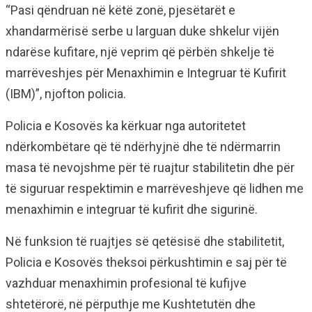
“Pasi qëndruan në këtë zonë, pjesëtarët e
xhandarmërisë serbe u larguan duke shkelur vijën
ndarëse kufitare, një veprim që përbën shkelje të
marrëveshjes për Menaxhimin e Integruar të Kufirit
(IBM)”, njofton policia.
Policia e Kosovës ka kërkuar nga autoritetet
ndërkombëtare që të ndërhyjnë dhe të ndërmarrin
masa të nevojshme për të ruajtur stabilitetin dhe për
të siguruar respektimin e marrëveshjeve që lidhen me
menaxhimin e integruar të kufirit dhe sigurinë.
Në funksion të ruajtjes së qetësisë dhe stabilitetit,
Policia e Kosovës theksoi përkushtimin e saj për të
vazhduar menaxhimin profesional të kufijve
shtetërorë, në përputhje me Kushtetutën dhe