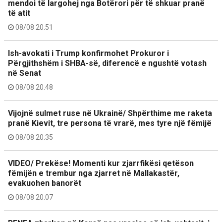
mendoi të largohej nga Botërori për të shkuar pranë
të atit
08/08 20:51
Ish-avokati i Trump konfirmohet Prokuror i
Përgjithshëm i SHBA-së, diferencë e ngushtë votash
në Senat
08/08 20:48
Vijojnë sulmet ruse në Ukrainë/ Shpërthime me raketa
pranë Kievit, tre persona të vrarë, mes tyre një fëmijë
08/08 20:35
VIDEO/ Prekëse! Momenti kur zjarrfikësi qetëson
fëmijën e trembur nga zjarret në Mallakastër,
evakuohen banorët
08/08 20:07