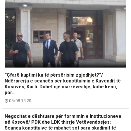
“Çfarë kuptimi ka të përsërisim zgjedhjet?”/
Ndërprerja e seancës për konstituimin e Kuvendit të
Kosovës, Kurti: Duhet një marrëveshje, kohë kemi,
por…
08/08 13:20
Negocitat e dështuara për formimin e institucioneve
në Kosovë/ PDK dhe LDK thirrje Vetëvendosjes:
Seanca konstituive të mbahet sot para skadimit të