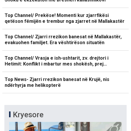
Top Channel/ Prekëse! Momenti kur zjarrfikësi
qetëson fëmijën e trembur nga zjarret në Mallakastër
Top Channel/ Zjarri rrezikon banesat në Mallakastër,
evakuohen familjet. Era vështirëson situatën
Top Channel/ Vrasja e ish-ushtarit, zv. drejtori i
Hetimit: Konflikt i mbartur mes shokësh, prej…
Top News- Zjarri rrezikon banesat në Krujë, nis
ndërhyrja me helikopterë
Kryesore