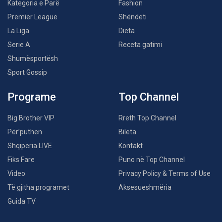
Kategoria e Parë
Fashion
Premier League
Shëndeti
La Liga
Dieta
Serie A
Receta gatimi
Shumësportësh
Sport Gossip
Programe
Top Channel
Big Brother VIP
Rreth Top Channel
Për’puthen
Bileta
Shqipëria LIVE
Kontakt
Fiks Fare
Puno në Top Channel
Video
Privacy Policy & Terms of Use
Të gjitha programet
Aksesueshmëria
Guida TV