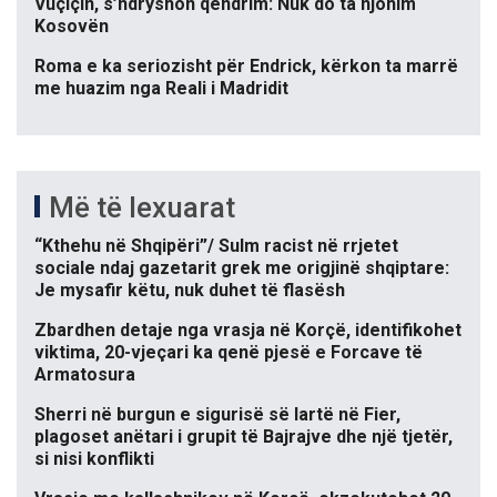
Vuçiçin, s’ndryshon qëndrim: Nuk do ta njohim
Kosovën
Roma e ka seriozisht për Endrick, kërkon ta marrë
me huazim nga Reali i Madridit
Më të lexuarat
“Kthehu në Shqipëri”/ Sulm racist në rrjetet
sociale ndaj gazetarit grek me origjinë shqiptare:
Je mysafir këtu, nuk duhet të flasësh
Zbardhen detaje nga vrasja në Korçë, identifikohet
viktima, 20-vjeçari ka qenë pjesë e Forcave të
Armatosura
Sherri në burgun e sigurisë së lartë në Fier,
plagoset anëtari i grupit të Bajrajve dhe një tjetër,
si nisi konflikti