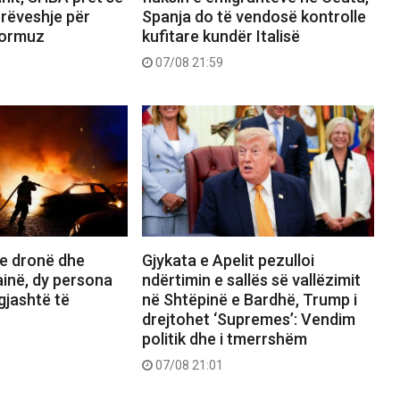
rrëveshje për
Spanja do të vendosë kontrolle
Hormuz
kufitare kundër Italisë
07/08 21:59
e dronë dhe
Gjykata e Apelit pezulloi
inë, dy persona
ndërtimin e sallës së vallëzimit
gjashtë të
në Shtëpinë e Bardhë, Trump i
drejtohet ‘Supremes’: Vendim
politik dhe i tmerrshëm
07/08 21:01