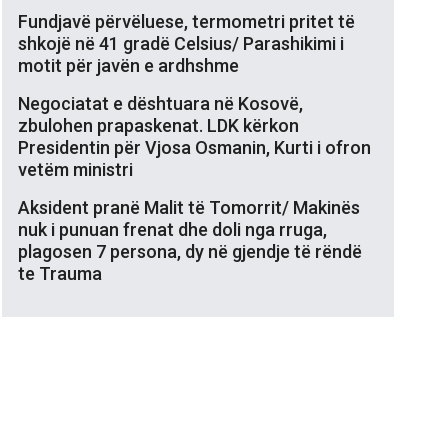
Fundjavë përvëluese, termometri pritet të
shkojë në 41 gradë Celsius/ Parashikimi i
motit për javën e ardhshme
Negociatat e dështuara në Kosovë,
zbulohen prapaskenat. LDK kërkon
Presidentin për Vjosa Osmanin, Kurti i ofron
vetëm ministri
Aksident pranë Malit të Tomorrit/ Makinës
nuk i punuan frenat dhe doli nga rruga,
plagosen 7 persona, dy në gjendje të rëndë
te Trauma