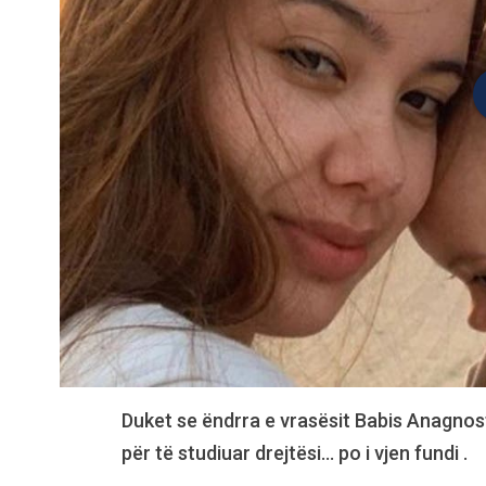
Duket se ëndrra e vrasësit Babis Anagnos
për të studiuar drejtësi… po i vjen fundi .