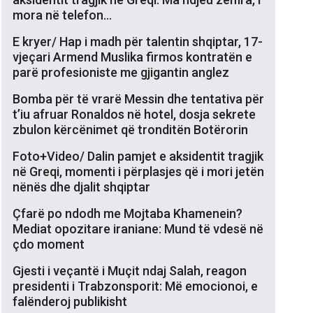
mora në telefon…
E kryer/ Hap i madh për talentin shqiptar, 17-
vjeçari Armend Muslika firmos kontratën e
parë profesioniste me gjigantin anglez
Bomba për të vrarë Messin dhe tentativa për
t’iu afruar Ronaldos në hotel, dosja sekrete
zbulon kërcënimet që tronditën Botërorin
Foto+Video/ Dalin pamjet e aksidentit tragjik
në Greqi, momenti i përplasjes që i mori jetën
nënës dhe djalit shqiptar
Çfarë po ndodh me Mojtaba Khamenein?
Mediat opozitare iraniane: Mund të vdesë në
çdo moment
Gjesti i veçantë i Muçit ndaj Salah, reagon
presidenti i Trabzonsporit: Më emocionoi, e
falënderoj publikisht