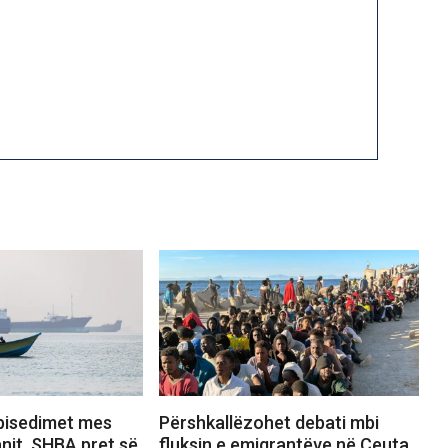
bisedimet mes
Përshkallëzohet debati mbi
nit, SHBA pret së
fluksin e emigrantëve në Ceuta,