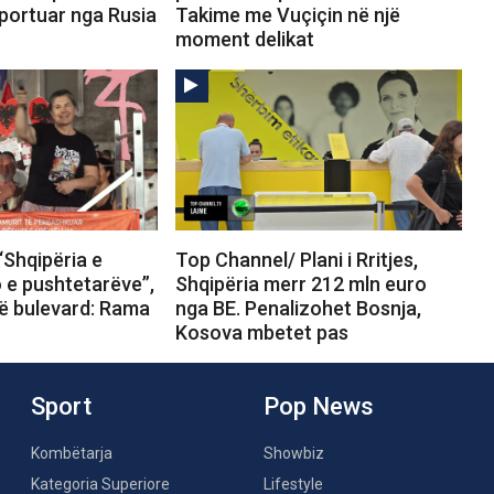
portuar nga Rusia
Takime me Vuçiçin në një
moment delikat
“Shqipëria e
Top Channel/ Plani i Rritjes,
o e pushtetarëve”,
Shqipëria merr 212 mln euro
në bulevard: Rama
nga BE. Penalizohet Bosnja,
Kosova mbetet pas
Sport
Pop News
Kombëtarja
Showbiz
Kategoria Superiore
Lifestyle