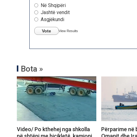
Në Shqipëri
Jashtë vendit
Asgjëkundi
Vote
View Results
Bota »
Video/ Po kthehej nga shkolla
Përparime në 
në shtëpi me biçikletë, kamioni
Omanit dhe Ira