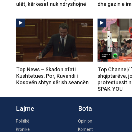
ulët, kërkesat nuk ndryshojnë
dhe gazin e im
Top News – Skadon afati
Top Channel/ 
Kushtetues. Por, Kuvendi i
shqiptarëve, j
Kosovën shtyn sërish seancën
protestuesit 
SPAK-YOU
Lajme
Bota
Politikë
Opinion
Kronikë
Koment