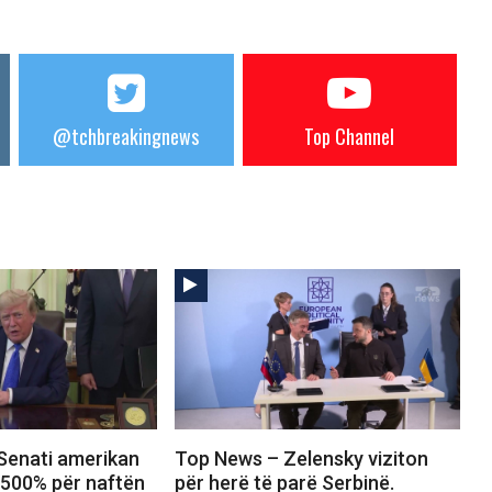
@tchbreakingnews
Top Channel
Senati amerikan
Top News – Zelensky viziton
 500% për naftën
për herë të parë Serbinë.