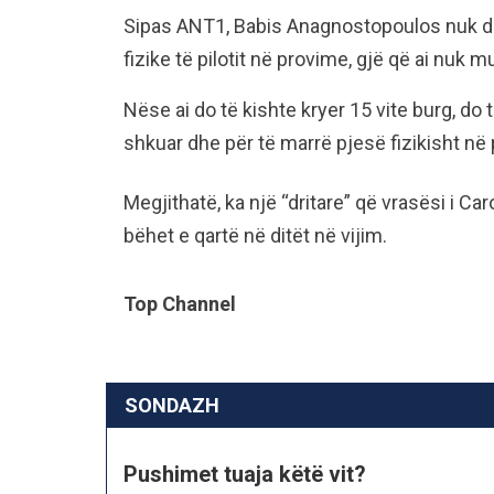
Sipas ANT1, Babis Anagnostopoulos nuk do t
fizike të pilotit në provime, gjë që ai nuk 
Nëse ai do të kishte kryer 15 vite burg, d
shkuar dhe për të marrë pjesë fizikisht në
Megjithatë, ka një “dritare” që vrasësi i Car
bëhet e qartë në ditët në vijim.
Top Channel
SONDAZH
Pushimet tuaja këtë vit?