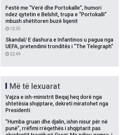
Festë me “Verë dhe Portokalle”, humori
ndez qytetin e Belshit, trupa e “Portokalli”
mbush shëtitoren buzë liqenit
12:35
Skandal/ E dashura e Infantinos u pagua nga
UEFA, pretendimi tronditës i “The Telegraph”
22:49
Më të lexuarat
Vajza e ish-ministrit Beqaj heq dorë nga
shtetësia shqiptare, dekreti miratohet nga
Presidenti
“Humba gruan dhe djalin, ishin nisur për në
punë”, rrëfimi rrëqethës i shqiptarit pas
aksidentit tragjik në Greqi: Ma ndjeu zemra, i