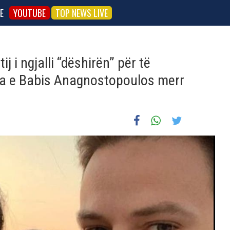
E
YOUTUBE
TOP NEWS LIVE
j i ngjalli “dëshirën” për të
drra e Babis Anagnostopoulos merr