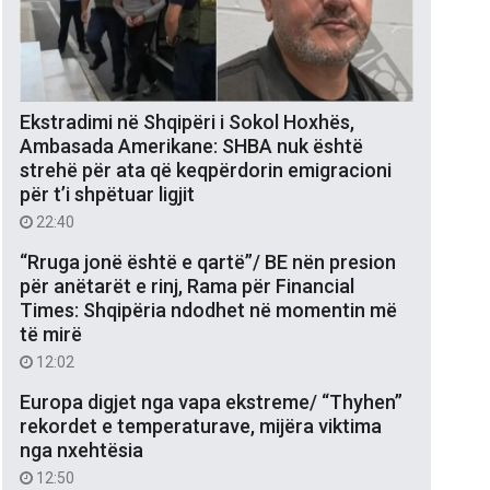
Ekstradimi në Shqipëri i Sokol Hoxhës,
Ambasada Amerikane: SHBA nuk është
strehë për ata që keqpërdorin emigracioni
për t’i shpëtuar ligjit
22:40
“Rruga jonë është e qartë”/ BE nën presion
për anëtarët e rinj, Rama për Financial
Times: Shqipëria ndodhet në momentin më
të mirë
12:02
Europa digjet nga vapa ekstreme/ “Thyhen”
rekordet e temperaturave, mijëra viktima
nga nxehtësia
12:50