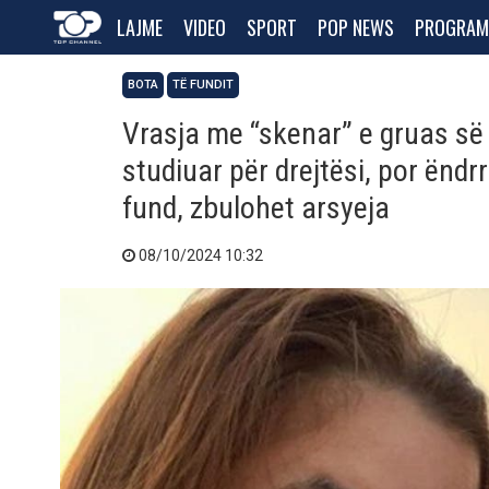
LAJME
VIDEO
SPORT
POP NEWS
PROGRAM
BOTA
TË FUNDIT
Vrasja me “skenar” e gruas së ti
studiuar për drejtësi, por ën
fund, zbulohet arsyeja
08/10/2024 10:32