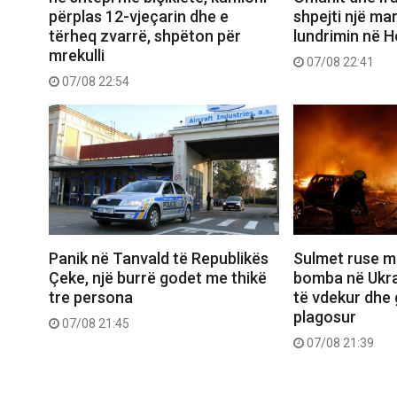
përplas 12-vjeçarin dhe e
shpejti një ma
tërheq zvarrë, shpëton për
lundrimin në 
mrekulli
07/08 22:41
07/08 22:54
Panik në Tanvald të Republikës
Sulmet ruse m
Çeke, një burrë godet me thikë
bomba në Ukra
tre persona
të vdekur dhe 
plagosur
07/08 21:45
07/08 21:39