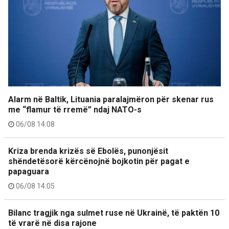
Alarm në Baltik, Lituania paralajmëron për skenar rus
me “flamur të rremë” ndaj NATO-s
06/08 14:08
Kriza brenda krizës së Ebolës, punonjësit
shëndetësorë kërcënojnë bojkotin për pagat e
papaguara
06/08 14:05
Bilanc tragjik nga sulmet ruse në Ukrainë, të paktën 10
të vrarë në disa rajone