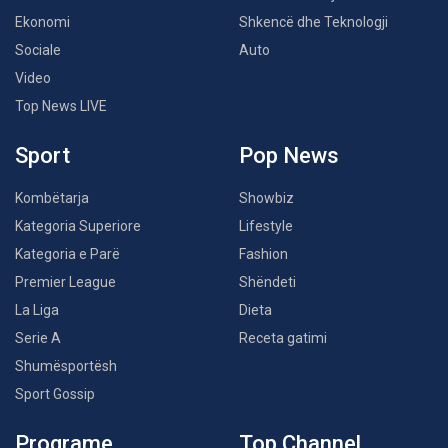
Ekonomi
Shkencë dhe Teknologji
Sociale
Auto
Video
Top News LIVE
Sport
Pop News
Kombëtarja
Showbiz
Kategoria Superiore
Lifestyle
Kategoria e Parë
Fashion
Premier League
Shëndeti
La Liga
Dieta
Serie A
Receta gatimi
Shumësportësh
Sport Gossip
Programe
Top Channel