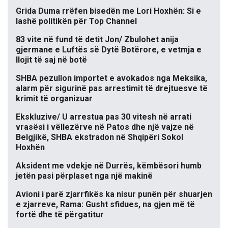
Grida Duma rrëfen bisedën me Lori Hoxhën: Si e
lashë politikën për Top Channel
83 vite në fund të detit Jon/ Zbulohet anija
gjermane e Luftës së Dytë Botërore, e vetmja e
llojit të saj në botë
SHBA pezullon importet e avokados nga Meksika,
alarm për sigurinë pas arrestimit të drejtuesve të
krimit të organizuar
Ekskluzive/ U arrestua pas 30 vitesh në arrati
vrasësi i vëllezërve në Patos dhe një vajze në
Belgjikë, SHBA ekstradon në Shqipëri Sokol
Hoxhën
Aksident me vdekje në Durrës, këmbësori humb
jetën pasi përplaset nga një makinë
Avioni i parë zjarrfikës ka nisur punën për shuarjen
e zjarreve, Rama: Gusht sfidues, na gjen më të
fortë dhe të përgatitur