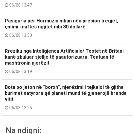
06/08 13:47
Pasiguria për Hormuzin mban nën presion tregjet,
çmimi i naftës ngjitet mbi 80 dollarë
06/08 13:30
Rreziku nga Inteligjenca Artificiale/ Testet në Britani
kanë zbuluar sjellje të paautorizuara: Tentuan të
mashtronin njerëzit
06/08 13:19
Bota po jeton në “borxh”, njerëzimi i tejkaloi të gjitha
burimet natyrore që planeti mund të gjenerojë brenda
vitit
06/08 12:25
Na ndiqni: