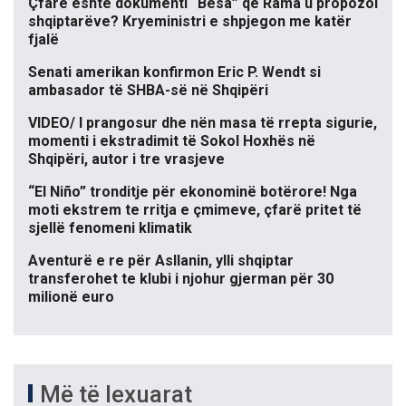
Çfarë është dokumenti “Besa” që Rama u propozoi
shqiptarëve? Kryeministri e shpjegon me katër
fjalë
Senati amerikan konfirmon Eric P. Wendt si
ambasador të SHBA-së në Shqipëri
VIDEO/ I prangosur dhe nën masa të rrepta sigurie,
momenti i ekstradimit të Sokol Hoxhës në
Shqipëri, autor i tre vrasjeve
“El Niño” tronditje për ekonominë botërore! Nga
moti ekstrem te rritja e çmimeve, çfarë pritet të
sjellë fenomeni klimatik
Aventurë e re për Asllanin, ylli shqiptar
transferohet te klubi i njohur gjerman për 30
milionë euro
Më të lexuarat