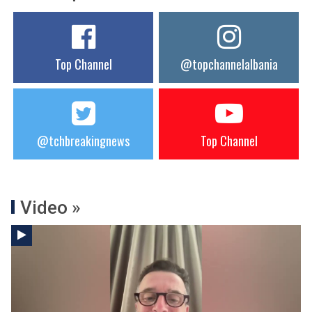
Top Channel
@topchannelalbania
@tchbreakingnews
Top Channel
Video »