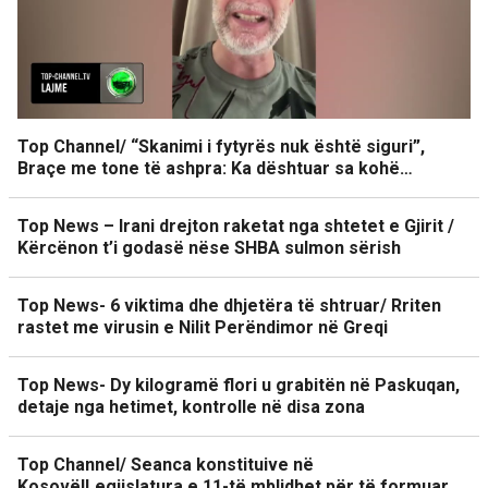
Top Channel/ “Skanimi i fytyrës nuk është siguri”,
Braçe me tone të ashpra: Ka dështuar sa kohë…
Top News – Irani drejton raketat nga shtetet e Gjirit /
Kërcënon t’i godasë nëse SHBA sulmon sërish
Top News- 6 viktima dhe dhjetëra të shtruar/ Rriten
rastet me virusin e Nilit Perëndimor në Greqi
Top News- Dy kilogramë flori u grabitën në Paskuqan,
detaje nga hetimet, kontrolle në disa zona
Top Channel/ Seanca konstituive në
Kosovë!Legjislatura e 11-të mblidhet për të formuar