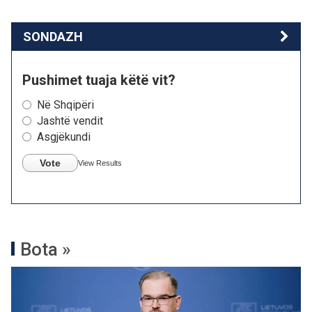
SONDAZH
Pushimet tuaja këtë vit?
Në Shqipëri
Jashtë vendit
Asgjëkundi
Vote
View Results
Bota »