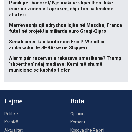
Panik për banorët/ Një makinë shpërthen duke
ecur në zonën e Laprakës, shpëton pa lëndime
shoferi
Marrëveshja që ndryshon lojën në Mesdhe, Franca
futet në projektin miliarda euro Greqi-Qipro
Senati amerikan konfirmon Eric P. Wendt si
ambasador të SHBA-së në Shqipëri
Alarm për rezervat e raketave amerikane? Trump
‘shpërthen’ ndaj mediave: Kemi më shumë
municione se kushdo tjetër
Lajme
Bota
Politikë
Opinion
Kronikë
Koment
Aktualitet
Kosova dhe Rajoni