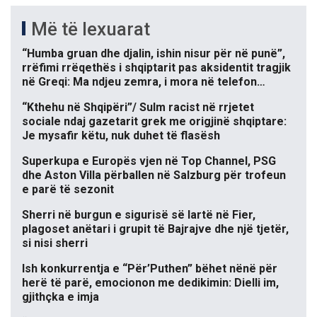
Më të lexuarat
“Humba gruan dhe djalin, ishin nisur për në punë”,
rrëfimi rrëqethës i shqiptarit pas aksidentit tragjik
në Greqi: Ma ndjeu zemra, i mora në telefon…
“Kthehu në Shqipëri”/ Sulm racist në rrjetet
sociale ndaj gazetarit grek me origjinë shqiptare:
Je mysafir këtu, nuk duhet të flasësh
Superkupa e Europës vjen në Top Channel, PSG
dhe Aston Villa përballen në Salzburg për trofeun
e parë të sezonit
Sherri në burgun e sigurisë së lartë në Fier,
plagoset anëtari i grupit të Bajrajve dhe një tjetër,
si nisi sherri
Ish konkurrentja e “Për’Puthen” bëhet nënë për
herë të parë, emocionon me dedikimin: Dielli im,
gjithçka e imja