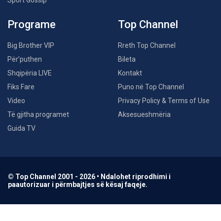
Sport Gossip
Programe
Top Channel
Big Brother VIP
Rreth Top Channel
Për’puthen
Bileta
Shqipëria LIVE
Kontakt
Fiks Fare
Puno në Top Channel
Video
Privacy Policy & Terms of Use
Të gjitha programet
Aksesueshmëria
Guida TV
© Top Channel 2001 - 2026 • Ndalohet riprodhimi i
paautorizuar i përmbajtjes së kësaj faqeje.