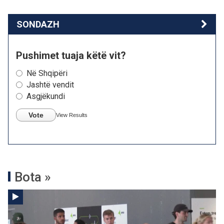
SONDAZH
Pushimet tuaja këtë vit?
Në Shqipëri
Jashtë vendit
Asgjëkundi
Vote
View Results
Bota »