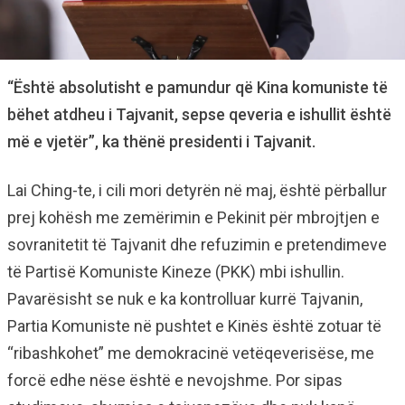
“Është absolutisht e pamundur që Kina komuniste të
bëhet atdheu i Tajvanit, sepse qeveria e ishullit është
më e vjetër”, ka thënë presidenti i Tajvanit.
Lai Ching-te, i cili mori detyrën në maj, është përballur
prej kohësh me zemërimin e Pekinit për mbrojtjen e
sovranitetit të Tajvanit dhe refuzimin e pretendimeve
të Partisë Komuniste Kineze (PKK) mbi ishullin.
Pavarësisht se nuk e ka kontrolluar kurrë Tajvanin,
Partia Komuniste në pushtet e Kinës është zotuar të
“ribashkohet” me demokracinë vetëqeverisëse, me
forcë edhe nëse është e nevojshme. Por sipas