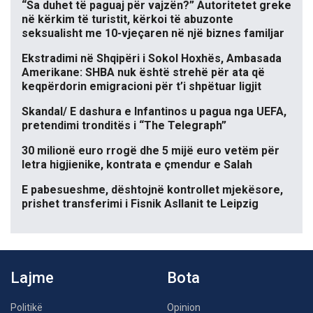
“Sa duhet të paguaj për vajzën?” Autoritetet greke
në kërkim të turistit, kërkoi të abuzonte
seksualisht me 10-vjeçaren në një biznes familjar
Ekstradimi në Shqipëri i Sokol Hoxhës, Ambasada
Amerikane: SHBA nuk është strehë për ata që
keqpërdorin emigracioni për t’i shpëtuar ligjit
Skandal/ E dashura e Infantinos u pagua nga UEFA,
pretendimi tronditës i “The Telegraph”
30 milionë euro rrogë dhe 5 mijë euro vetëm për
letra higjienike, kontrata e çmendur e Salah
E pabesueshme, dështojnë kontrollet mjekësore,
prishet transferimi i Fisnik Asllanit te Leipzig
Lajme
Bota
Politikë
Opinion