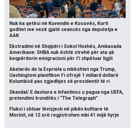
Nuk ka qetësi në Kuvendin e Kosovës, Kurti
goditet me vezë gjatë seancës nga deputetja e
AAK
Ekstradimi në Shqipëri i Sokol Hoxhës, Ambasada
Amerikane: SHBA nuk është strehë për ata që
keqpërdorin emigracioni për t’i shpëtuar ligjit
Abelardo de la Espriela u mbështet nga Trump,
Uashingtoni planifikon t’i ofrojë 1 miliard dollarë
Kolumbisë pas zgjedhjes së presidentit të ri
Skandal/ E dashura e Infantinos u pagua nga UEFA,
pretendimi tronditës i “The Telegraph”
Fluksi i shtuar lëvizjesh në pikën kufitare të
Morinit, në 12 orë regjistrohen mbi 41 mijë hyrje