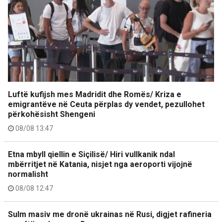
Luftë kufijsh mes Madridit dhe Romës/ Kriza e
emigrantëve në Ceuta përplas dy vendet, pezullohet
përkohësisht Shengeni
08/08 13:47
Etna mbyll qiellin e Siçilisë/ Hiri vullkanik ndal
mbërritjet në Katania, nisjet nga aeroporti vijojnë
normalisht
08/08 12:47
Sulm masiv me dronë ukrainas në Rusi, digjet rafineria