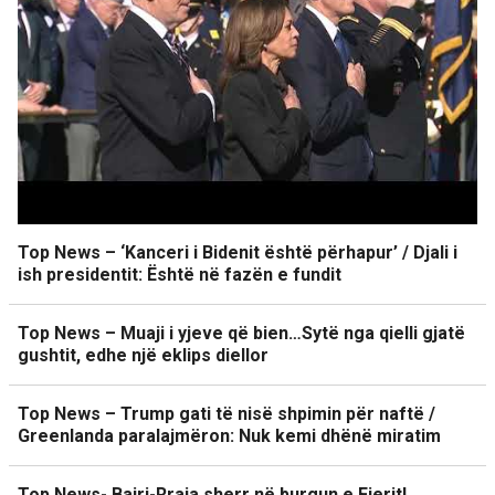
Top News – ‘Kanceri i Bidenit është përhapur’ / Djali i
ish presidentit: Është në fazën e fundit
Top News – Muaji i yjeve që bien…Sytë nga qielli gjatë
gushtit, edhe një eklips diellor
Top News – Trump gati të nisë shpimin për naftë /
Greenlanda paralajmëron: Nuk kemi dhënë miratim
Top News- Bajri-Rraja sherr në burgun e Fierit!