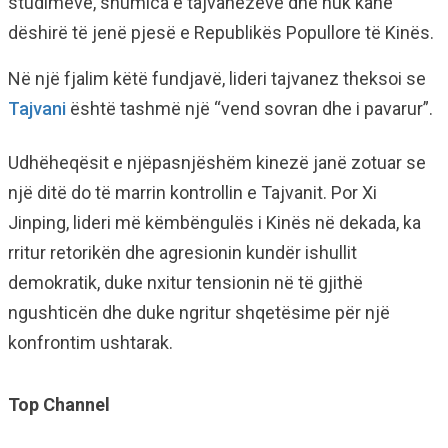
studimeve, shumica e tajvanezëve dhe nuk kanë
dëshirë të jenë pjesë e Republikës Popullore të Kinës.
Në një fjalim këtë fundjavë, lideri tajvanez theksoi se
Tajvani
është tashmë një “vend sovran dhe i pavarur”.
Udhëheqësit e njëpasnjëshëm kinezë janë zotuar se
një ditë do të marrin kontrollin e Tajvanit. Por Xi
Jinping, lideri më këmbëngulës i Kinës në dekada, ka
rritur retorikën dhe agresionin kundër ishullit
demokratik, duke nxitur tensionin në të gjithë
ngushticën dhe duke ngritur shqetësime për një
konfrontim ushtarak.
Top Channel