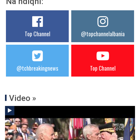
Na ndiqni:
Top Channel
@topchannelalbania
@tchbreakingnews
Top Channel
Video »