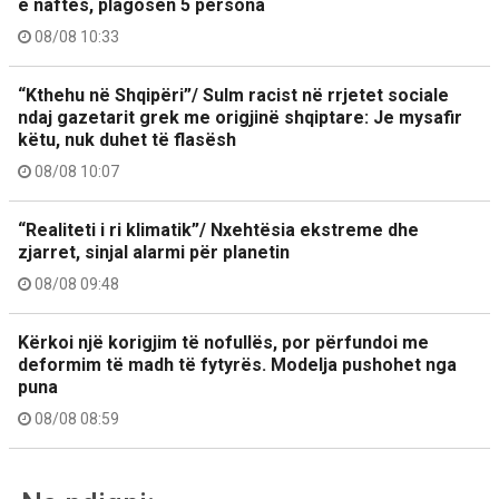
e naftës, plagosen 5 persona
08/08 10:33
“Kthehu në Shqipëri”/ Sulm racist në rrjetet sociale
ndaj gazetarit grek me origjinë shqiptare: Je mysafir
këtu, nuk duhet të flasësh
08/08 10:07
“Realiteti i ri klimatik”/ Nxehtësia ekstreme dhe
zjarret, sinjal alarmi për planetin
08/08 09:48
Kërkoi një korigjim të nofullës, por përfundoi me
deformim të madh të fytyrës. Modelja pushohet nga
puna
08/08 08:59