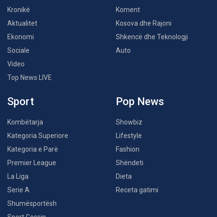
Kronikë
Koment
Aktualitet
Kosova dhe Rajoni
Ekonomi
Shkencë dhe Teknologji
Sociale
Auto
Video
Top News LIVE
Sport
Pop News
Kombëtarja
Showbiz
Kategoria Superiore
Lifestyle
Kategoria e Parë
Fashion
Premier League
Shëndeti
La Liga
Dieta
Serie A
Receta gatimi
Shumësportësh