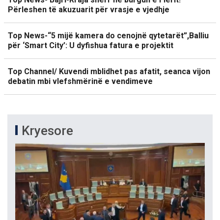
Përleshen të akuzuarit për vrasje e vjedhje
Top News-“5 mijë kamera do cenojnë qytetarët”,Balliu
për ‘Smart City’: U dyfishua fatura e projektit
Top Channel/ Kuvendi mblidhet pas afatit, seanca vijon
debatin mbi vlefshmërinë e vendimeve
Kryesore