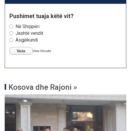
Pushimet tuaja këtë vit?
Në Shqipëri
Jashtë vendit
Asgjëkundi
Vote
View Results
Kosova dhe Rajoni »