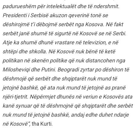
padurueshëm për intelektualët dhe të ndershmit.
Presidenti i Serbisë akuzon qeverinë tonë se
dëshirojmë t’i dëbojmë serbët nga Kosova. Në fakt
serbët janë shumë të sigurtë në Kosovë se në Serbi.
Atje ka shumë dhunë vrastare në televizion, e në
shtëpi dhe shkolla. Në Kosovë nuk bënë të ketë
politikan në skenën politike që nuk distancohen nga
Milosheviqi dhe Putini. Beogradi zyrtar po dëshiron të
dëshmojë që serbët dhe shqiptarët nuk mund të
jetojnë bashkë, që ata nuk mund të jetojnë as pranë
njëri-tjetrit. Nëpërmjet dhunës në veriun e Kosovës ata
kanë synuar që të dëshmojnë që shqiptarët dhe serbët
nuk mund të jetojnë bashkë, andaj edhe duhet ndarje
në Kosovë”,
tha Kurti.