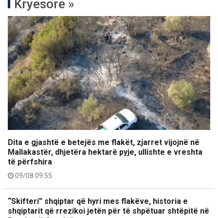
Kryesore »
Dita e gjashtë e betejës me flakët, zjarret vijojnë në
Mallakastër, dhjetëra hektarë pyje, ullishte e vreshta
të përfshira
09/08 09:55
“Skifteri” shqiptar që hyri mes flakëve, historia e
shqiptarit që rrezikoi jetën për të shpëtuar shtëpitë në