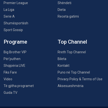
Premier League
Shëndeti
La Liga
Dieta
Serie A
Receta gatimi
Shumësportësh
Sport Gossip
Programe
Top Channel
Big Brother VIP
Rreth Top Channel
Për’puthen
Bileta
Shqipëria LIVE
Kontakt
Fiks Fare
Puno në Top Channel
Video
Privacy Policy & Terms of Use
Të gjitha programet
Aksesueshmëria
Guida TV