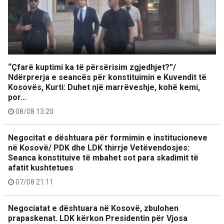
“Çfarë kuptimi ka të përsërisim zgjedhjet?”/
Ndërprerja e seancës për konstituimin e Kuvendit të
Kosovës, Kurti: Duhet një marrëveshje, kohë kemi,
por…
08/08 13:20
Negocitat e dështuara për formimin e institucioneve
në Kosovë/ PDK dhe LDK thirrje Vetëvendosjes:
Seanca konstituive të mbahet sot para skadimit të
afatit kushtetues
07/08 21:11
Negociatat e dështuara në Kosovë, zbulohen
prapaskenat. LDK kërkon Presidentin për Vjosa