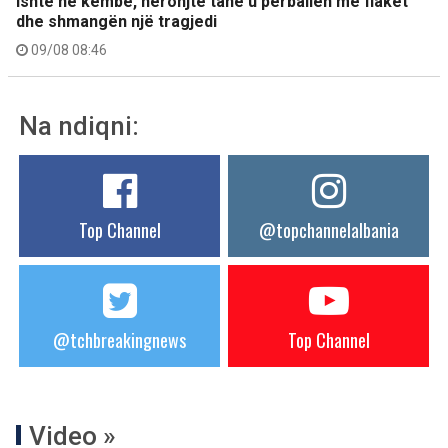
ishte në këmbë, heronjtë tanë u përballën me flakët
dhe shmangën një tragjedi
09/08 08:46
Na ndiqni:
Top Channel
@topchannelalbania
@tchbreakingnews
Top Channel
Video »