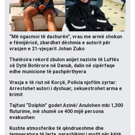
“Më ngacmoi të dashurën”, vrau me armë shokun
e fëmijërisë, zbardhet dëshmia e autorit për
vrasjen e 21-vjeçarit Johan Zuko
Thatësira rekord zbulon anijet naziste të Luftës
së Dytë Botërore në Danub, dalin në sipërfaqe
edhe municione të pashpërthyera
Vrasja e të riut në Korçë, Policia njoftim zyrtar:
Arrestohet autori i dyshuar, sekuestrohet arma e
krimit
Tajfuni “Dolphin” godet Azinë/ Anulohen mbi 1,300
fluturime, më shumë se 400 mijë persona
evakuohen
Kushte atmosferike të qëndrueshme dhe
temperatura të larta, parashikimi i motit për këtë