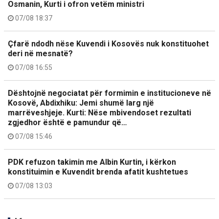
Osmanin, Kurti i ofron vetëm ministri
07/08 18:37
Çfarë ndodh nëse Kuvendi i Kosovës nuk konstituohet
deri në mesnatë?
07/08 16:55
Dështojnë negociatat për formimin e institucioneve në
Kosovë, Abdixhiku: Jemi shumë larg një
marrëveshjeje. Kurti: Nëse mbivendoset rezultati
zgjedhor është e pamundur që…
07/08 15:46
PDK refuzon takimin me Albin Kurtin, i kërkon
konstituimin e Kuvendit brenda afatit kushtetues
07/08 13:03