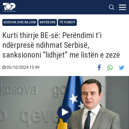
KOSOVA DHE RAJONI
KRYESORE
TË FUNDIT
Kurti thirrje BE-së: Perëndimi t’i
ndërpresë ndihmat Serbisë,
sanksiononi “lidhjet” me listën e zezë
05/10/2024 15:49