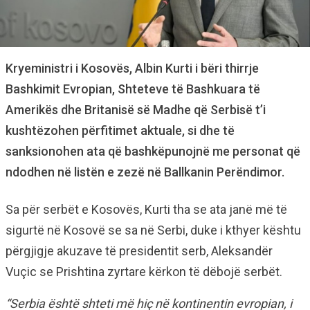
Kryeministri i Kosovës, Albin Kurti i bëri thirrje
Bashkimit Evropian, Shteteve të Bashkuara të
Amerikës dhe Britanisë së Madhe që Serbisë t’i
kushtëzohen përfitimet aktuale, si dhe të
sanksionohen ata që bashkëpunojnë me personat që
ndodhen në listën e zezë në Ballkanin Perëndimor.
Sa për serbët e Kosovës, Kurti tha se ata janë më të
sigurtë në Kosovë se sa në Serbi, duke i kthyer kështu
përgjigje akuzave të presidentit serb, Aleksandër
Vuçic se Prishtina zyrtare kërkon të dëbojë serbët.
“Serbia është shteti më hiç në kontinentin evropian, i