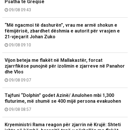
Psatha të Greqisë
09/08 09:43
“Më ngacmoi të dashurën”, vrau me armë shokun e
fëmijërisë, zbardhet dëshmia e autorit për vrasjen e
21-vjeçarit Johan Zuko
09/08 09:10
Vijon beteja me flakët në Mallakastër, forcat
zjarrfikëse punojnë për izolimin e zjarreve në Panahor
dhe Vlos
09/08 09:07
Tajfuni “Dolphin” godet Azinë/ Anulohen mbi 1,300
fluturime, më shumë se 400 mijë persona evakuohen
09/08 08:57
Kryeministri Rama reagon për zjarrin në Krujë: Shteti