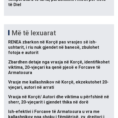
të Diel
Më të lexuarat
RENEA zbarkon në Korçë pas vrasjes së ish-
ushtarit, i riu nuk gjendet në banesë, zbulohet
fotoja e autorit
Zbardhen detaje nga vrasja në Korçë, identifikohet
viktima, 20-vjeçari ka qenë pjesë e Forcave të
Armatosura
Vrasje me kallashnikov në Korçë, ekzekutohet 20-
vjeçari, autori në arrati
Vrasja në Korçë/ Autori dhe viktima u përfshinë në
sherr, 20-vjeçarit i gjendet thika në dorë
Ish-efektivi i Forcave të Armatosura u vra me
kallashnikov nga shoku i fëmijërisë, zv. drejtori i