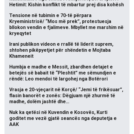
Hetimit: Kishin konflikt të mbartur prej disa kohësh
Tensione në tubimin e 70-të përpara
Kryeministrisë/ “Mos më prek”, protestuesja
bllokon vendin e fjalimeve. Mbyllet me marshim në
kryeqytet
Irani publikon videon e rrallë të liderit suprem,
shtohen pikëpyetjet për shëndetin e Mojtaba
Khameneit
Humbja e madhe e Messit, zbardhen detajet e
betejës së babait të “Pleshtit” me sëmundjen e
rëndë: Leo mendoi të largohej nga Botërori
Vrasja e 20-vjeçarit në Korçë/ “Jemi të frikësuar”,
flasin banorët e zonës: Dëgjuam një zhurmë të
madhe, dolëm jashtë dhe…
Nuk ka qetësi në Kuvendin e Kosovës, Kurti
goditet me vezë gjatë seancës nga deputetja e
AAK