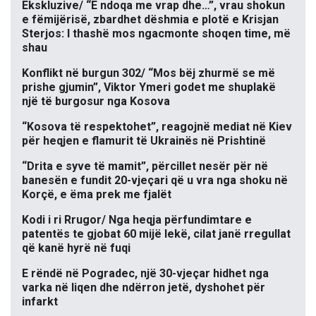
Ekskluzive/ “E ndoqa me vrap dhe…”, vrau shokun
e fëmijërisë, zbardhet dëshmia e plotë e Krisjan
Sterjos: I thashë mos ngacmonte shoqen time, më
shau
Konflikt në burgun 302/ “Mos bëj zhurmë se më
prishe gjumin”, Viktor Ymeri godet me shuplakë
një të burgosur nga Kosova
“Kosova të respektohet”, reagojnë mediat në Kiev
për heqjen e flamurit të Ukrainës në Prishtinë
“Drita e syve të mamit”, përcillet nesër për në
banesën e fundit 20-vjeçari që u vra nga shoku në
Korçë, e ëma prek me fjalët
Kodi i ri Rrugor/ Nga heqja përfundimtare e
patentës te gjobat 60 mijë lekë, cilat janë rregullat
që kanë hyrë në fuqi
E rëndë në Pogradec, një 30-vjeçar hidhet nga
varka në liqen dhe ndërron jetë, dyshohet për
infarkt