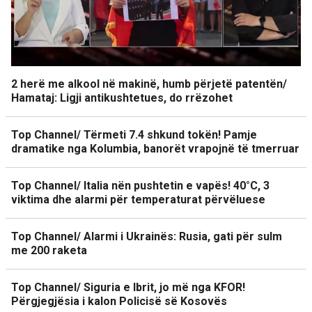
2 herë me alkool në makinë, humb përjetë patentën/
Hamataj: Ligji antikushtetues, do rrëzohet
Top Channel/ Tërmeti 7.4 shkund tokën! Pamje
dramatike nga Kolumbia, banorët vrapojnë të tmerruar
Top Channel/ Italia nën pushtetin e vapës! 40°C, 3
viktima dhe alarmi për temperaturat përvëluese
Top Channel/ Alarmi i Ukrainës: Rusia, gati për sulm
me 200 raketa
Top Channel/ Siguria e Ibrit, jo më nga KFOR!
Përgjegjësia i kalon Policisë së Kosovës