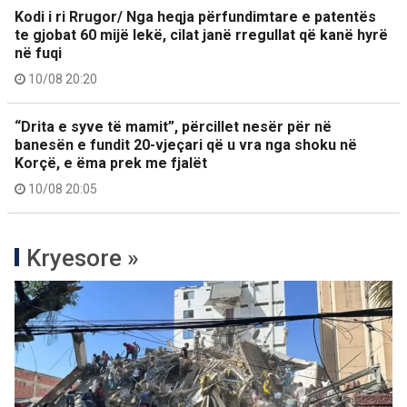
Kodi i ri Rrugor/ Nga heqja përfundimtare e patentës
te gjobat 60 mijë lekë, cilat janë rregullat që kanë hyrë
në fuqi
10/08 20:20
“Drita e syve të mamit”, përcillet nesër për në
banesën e fundit 20-vjeçari që u vra nga shoku në
Korçë, e ëma prek me fjalët
10/08 20:05
Kryesore »