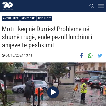
AKTUALITET
KRYESORE
TË FUNDIT
Moti i keq në Durrës! Probleme në
shumë rrugë, ende pezull lundrimi i
anijeve të peshkimit
04/10/2024 13:41