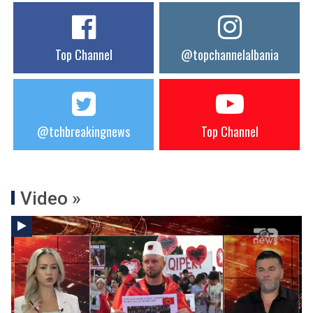
Top Channel
@topchannelalbania
@tchbreakingnews
Top Channel
Video »