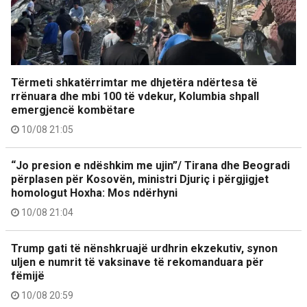
Tërmeti shkatërrimtar me dhjetëra ndërtesa të
rrënuara dhe mbi 100 të vdekur, Kolumbia shpall
emergjencë kombëtare
10/08 21:05
“Jo presion e ndëshkim me ujin”/ Tirana dhe Beogradi
përplasen për Kosovën, ministri Djuriç i përgjigjet
homologut Hoxha: Mos ndërhyni
10/08 21:04
Trump gati të nënshkruajë urdhrin ekzekutiv, synon
uljen e numrit të vaksinave të rekomanduara për
fëmijë
10/08 20:59