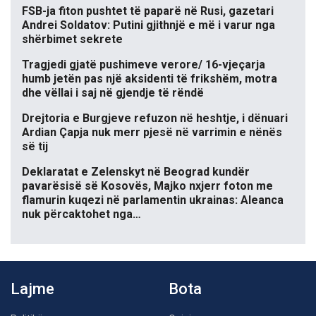
FSB-ja fiton pushtet të paparë në Rusi, gazetari
Andrei Soldatov: Putini gjithnjë e më i varur nga
shërbimet sekrete
Tragjedi gjatë pushimeve verore/ 16-vjeçarja
humb jetën pas një aksidenti të frikshëm, motra
dhe vëllai i saj në gjendje të rëndë
Drejtoria e Burgjeve refuzon në heshtje, i dënuari
Ardian Çapja nuk merr pjesë në varrimin e nënës
së tij
Deklaratat e Zelenskyt në Beograd kundër
pavarësisë së Kosovës, Majko nxjerr foton me
flamurin kuqezi në parlamentin ukrainas: Aleanca
nuk përcaktohet nga…
Lajme
Bota