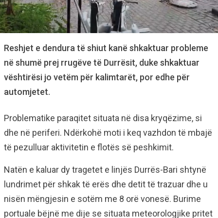
Reshjet e dendura të shiut kanë shkaktuar probleme
në shumë prej rrugëve të Durrësit, duke shkaktuar
vështirësi jo vetëm për kalimtarët, por edhe për
automjetet.
Problematike paraqitet situata në disa kryqëzime, si
dhe në periferi. Ndërkohë moti i keq vazhdon të mbajë
të pezulluar aktivitetin e flotës së peshkimit.
Natën e kaluar dy tragetet e linjës Durrës-Bari shtynë
lundrimet për shkak të erës dhe detit të trazuar dhe u
nisën mëngjesin e sotëm me 8 orë vonesë. Burime
portuale bëjnë me dije se situata meteorologjike pritet