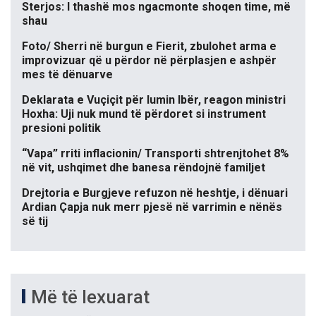
Sterjos: I thashë mos ngacmonte shoqen time, më
shau
Foto/ Sherri në burgun e Fierit, zbulohet arma e
improvizuar që u përdor në përplasjen e ashpër
mes të dënuarve
Deklarata e Vuçiçit për lumin Ibër, reagon ministri
Hoxha: Uji nuk mund të përdoret si instrument
presioni politik
“Vapa” rriti inflacionin/ Transporti shtrenjtohet 8%
në vit, ushqimet dhe banesa rëndojnë familjet
Drejtoria e Burgjeve refuzon në heshtje, i dënuari
Ardian Çapja nuk merr pjesë në varrimin e nënës
së tij
Më të lexuarat