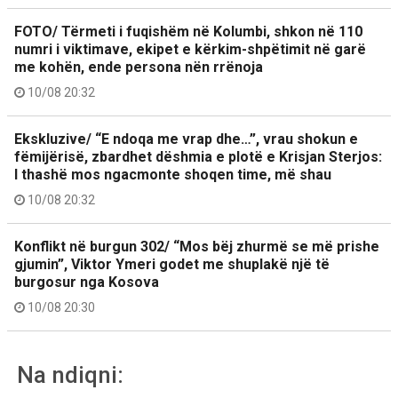
FOTO/ Tërmeti i fuqishëm në Kolumbi, shkon në 110
numri i viktimave, ekipet e kërkim-shpëtimit në garë
me kohën, ende persona nën rrënoja
10/08 20:32
Ekskluzive/ “E ndoqa me vrap dhe…”, vrau shokun e
fëmijërisë, zbardhet dëshmia e plotë e Krisjan Sterjos:
I thashë mos ngacmonte shoqen time, më shau
10/08 20:32
Konflikt në burgun 302/ “Mos bëj zhurmë se më prishe
gjumin”, Viktor Ymeri godet me shuplakë një të
burgosur nga Kosova
10/08 20:30
Na ndiqni: