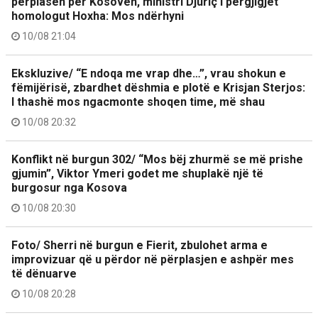
përplasen për Kosovën, ministri Djuriç i përgjigjet
homologut Hoxha: Mos ndërhyni
10/08 21:04
Ekskluzive/ “E ndoqa me vrap dhe…”, vrau shokun e
fëmijërisë, zbardhet dëshmia e plotë e Krisjan Sterjos:
I thashë mos ngacmonte shoqen time, më shau
10/08 20:32
Konflikt në burgun 302/ “Mos bëj zhurmë se më prishe
gjumin”, Viktor Ymeri godet me shuplakë një të
burgosur nga Kosova
10/08 20:30
Foto/ Sherri në burgun e Fierit, zbulohet arma e
improvizuar që u përdor në përplasjen e ashpër mes
të dënuarve
10/08 20:28