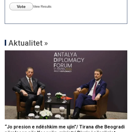
Vote
View Results
Aktualitet »
“Jo presion e ndëshkim me ujin”/ Tirana dhe Beogradi