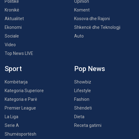
Politikë
Opinion
Kronikë
Koment
Aktualitet
Kosova dhe Rajoni
Ekonomi
Shkencë dhe Teknologji
Sociale
Auto
Video
Top News LIVE
Sport
Pop News
Kombëtarja
Showbiz
Kategoria Superiore
Lifestyle
Kategoria e Parë
Fashion
Premier League
Shëndeti
La Liga
Dieta
Serie A
Receta gatimi
Shumësportësh