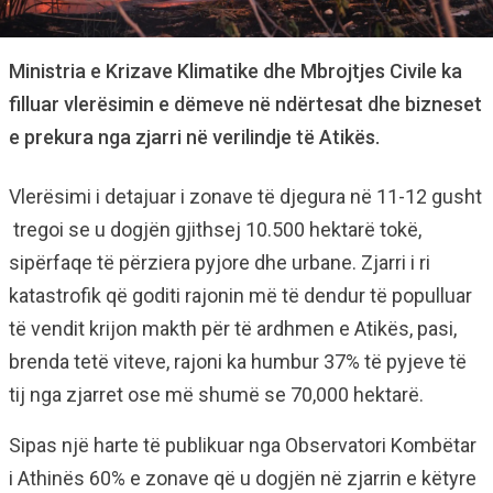
Ministria e Krizave Klimatike dhe Mbrojtjes Civile ka
filluar vlerësimin e dëmeve në ndërtesat dhe bizneset
e prekura nga zjarri në verilindje të Atikës.
Vlerësimi i detajuar i zonave të djegura në 11-12 gusht
tregoi se u dogjën gjithsej 10.500 hektarë tokë,
sipërfaqe të përziera pyjore dhe urbane. Zjarri i ri
katastrofik që goditi rajonin më të dendur të populluar
të vendit krijon makth për të ardhmen e Atikës, pasi,
brenda tetë viteve, rajoni ka humbur 37% të pyjeve të
tij nga zjarret ose më shumë se 70,000 hektarë.
Sipas një harte të publikuar nga Observatori Kombëtar
i Athinës 60% e zonave që u dogjën në zjarrin e këtyre