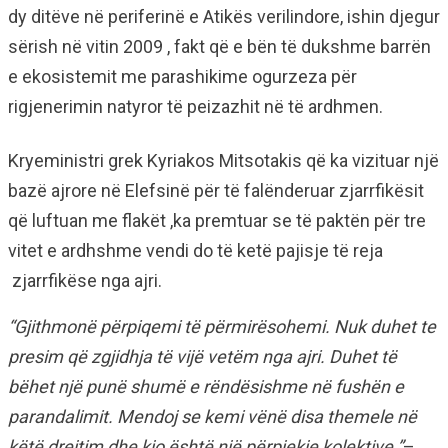
dy ditëve në periferinë e Atikës verilindore, ishin djegur
sërish në vitin 2009 , fakt që e bën të dukshme barrën
e ekosistemit me parashikime ogurzeza për
rigjenerimin natyror të peizazhit në të ardhmen.
Kryeministri grek Kyriakos Mitsotakis që ka vizituar një
bazë ajrore në Elefsinë për të falënderuar zjarrfikësit
që luftuan me flakët ,ka premtuar se të paktën për tre
vitet e ardhshme vendi do të ketë pajisje të reja
zjarrfikëse nga ajri.
“Gjithmonë përpiqemi të përmirësohemi. Nuk duhet te
presim që zgjidhja të vijë vetëm nga ajri. Duhet të
bëhet një punë shumë e rëndësishme në fushën e
parandalimit. Mendoj se kemi vënë disa themele në
këtë drejtim dhe kjo është një përpjekje kolektive.”
–