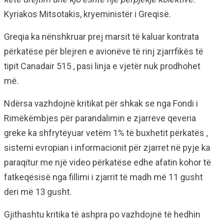
Kyriakos Mitsotakis, kryeministër i Greqisë.
Greqia ka nënshkruar prej marsit të kaluar kontrata
përkatëse për blejren e avionëve të rinj zjarrfikës të
tipit Canadair 515 , pasi linja e vjetër nuk prodhohet
më.
Ndërsa vazhdojnë kritikat për shkak se nga Fondi i
Rimëkëmbjes për parandalimin e zjarreve qeveria
greke ka shfrytëyuar vetëm 1% të buxhetit përkatës ,
sistemi evropian i informacionit për zjarret në pyje ka
paraqitur me një video përkatëse edhe afatin kohor të
fatkeqësisë nga fillimi i zjarrit të madh më 11 gusht
deri më 13 gusht.
Gjithashtu kritika të ashpra po vazhdojnë të hedhin