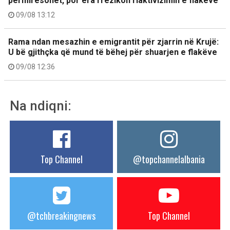
përmirësohet, por era rrezikon riaktivizimin e flakëve
09/08 13:12
Rama ndan mesazhin e emigrantit për zjarrin në Krujë:
U bë gjithçka që mund të bëhej për shuarjen e flakëve
09/08 12:36
Na ndiqni:
Top Channel
@topchannelalbania
@tchbreakingnews
Top Channel