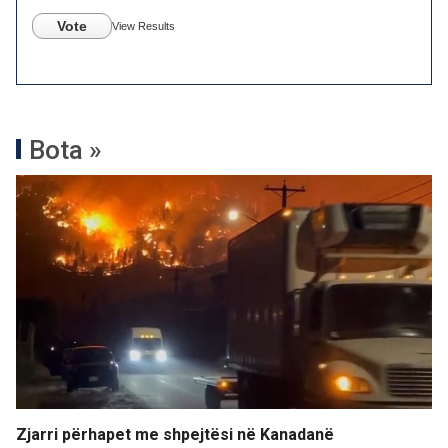
Vote
View Results
Bota »
Zjarri përhapet me shpejtësi në Kanadanë