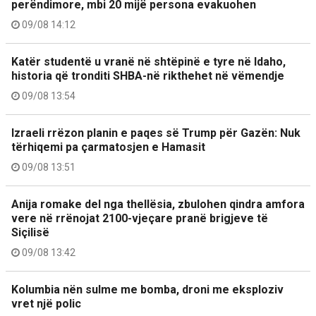
perëndimore, mbi 20 mijë persona evakuohen
09/08 14:12
Katër studentë u vranë në shtëpinë e tyre në Idaho,
historia që tronditi SHBA-në rikthehet në vëmendje
09/08 13:54
Izraeli rrëzon planin e paqes së Trump për Gazën: Nuk
tërhiqemi pa çarmatosjen e Hamasit
09/08 13:51
Anija romake del nga thellësia, zbulohen qindra amfora
vere në rrënojat 2100-vjeçare pranë brigjeve të
Siçilisë
09/08 13:42
Kolumbia nën sulme me bomba, droni me eksploziv
vret një polic