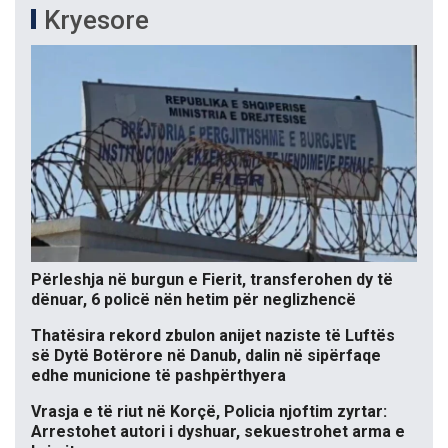
Kryesore
Përleshja në burgun e Fierit, transferohen dy të
dënuar, 6 policë nën hetim për neglizhencë
Thatësira rekord zbulon anijet naziste të Luftës
së Dytë Botërore në Danub, dalin në sipërfaqe
edhe municione të pashpërthyera
Vrasja e të riut në Korçë, Policia njoftim zyrtar:
Arrestohet autori i dyshuar, sekuestrohet arma e