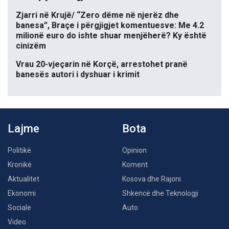
Zjarri në Krujë/ “Zero dëme në njerëz dhe
banesa”, Braçe i përgjigjet komentuesve: Me 4.2
milionë euro do ishte shuar menjëherë? Ky është
cinizëm
Vrau 20-vjeçarin në Korçë, arrestohet pranë
banesës autori i dyshuar i krimit
Lajme
Bota
Politikë
Opinion
Kronikë
Koment
Aktualitet
Kosova dhe Rajoni
Ekonomi
Shkencë dhe Teknologji
Sociale
Auto
Video