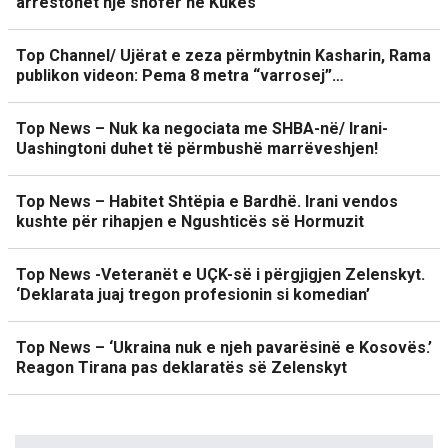
arrestohet një shofer në Kukës
Top Channel/ Ujërat e zeza përmbytnin Kasharin, Rama
publikon videon: Pema 8 metra “varrosej”…
Top News – Nuk ka negociata me SHBA-në/ Irani-
Uashingtoni duhet të përmbushë marrëveshjen!
Top News – Habitet Shtëpia e Bardhë. Irani vendos
kushte për rihapjen e Ngushticës së Hormuzit
Top News -Veteranët e UÇK-së i përgjigjen Zelenskyt.
‘Deklarata juaj tregon profesionin si komedian’
Top News – ‘Ukraina nuk e njeh pavarësinë e Kosovës.’
Reagon Tirana pas deklaratës së Zelenskyt