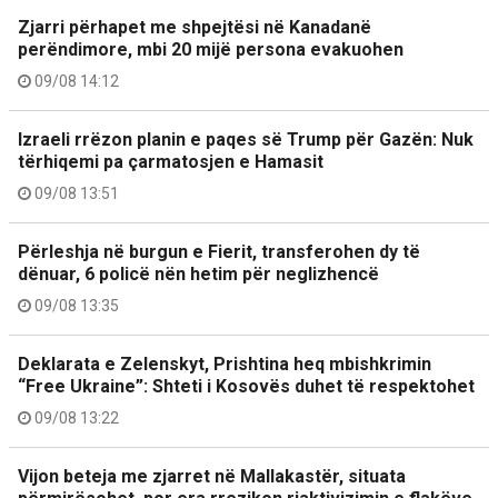
Zjarri përhapet me shpejtësi në Kanadanë
perëndimore, mbi 20 mijë persona evakuohen
09/08 14:12
Izraeli rrëzon planin e paqes së Trump për Gazën: Nuk
tërhiqemi pa çarmatosjen e Hamasit
09/08 13:51
Përleshja në burgun e Fierit, transferohen dy të
dënuar, 6 policë nën hetim për neglizhencë
09/08 13:35
Deklarata e Zelenskyt, Prishtina heq mbishkrimin
“Free Ukraine”: Shteti i Kosovës duhet të respektohet
09/08 13:22
Vijon beteja me zjarret në Mallakastër, situata