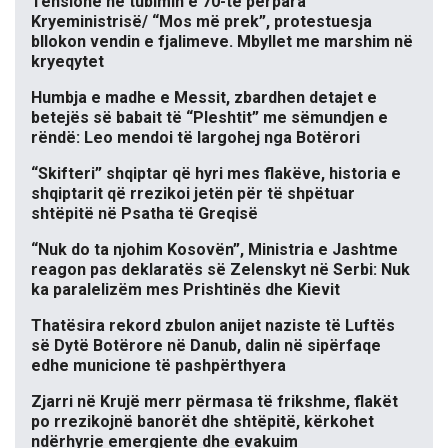
Tensione në tubimin e 70-të përpara
Kryeministrisë/ “Mos më prek”, protestuesja
bllokon vendin e fjalimeve. Mbyllet me marshim në
kryeqytet
Humbja e madhe e Messit, zbardhen detajet e
betejës së babait të “Pleshtit” me sëmundjen e
rëndë: Leo mendoi të largohej nga Botërori
“Skifteri” shqiptar që hyri mes flakëve, historia e
shqiptarit që rrezikoi jetën për të shpëtuar
shtëpitë në Psatha të Greqisë
“Nuk do ta njohim Kosovën”, Ministria e Jashtme
reagon pas deklaratës së Zelenskyt në Serbi: Nuk
ka paralelizëm mes Prishtinës dhe Kievit
Thatësira rekord zbulon anijet naziste të Luftës
së Dytë Botërore në Danub, dalin në sipërfaqe
edhe municione të pashpërthyera
Zjarri në Krujë merr përmasa të frikshme, flakët
po rrezikojnë banorët dhe shtëpitë, kërkohet
ndërhyrje emergjente dhe evakuim