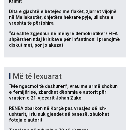
krimit
Dita e gjashtë e betejës me flakët, zjarret vijojnë
në Mallakastër, dhjetëra hektarë pyje, ullishte e
vreshta të përfshira
“Ai është zgjedhur në mënyrë demokratike”/ FIFA
shpërthen ndaj kritikave për Infantinon: I pranojmë
diskutimet, por jo akuzat
Më të lexuarat
“Më ngacmoi të dashurën”, vrau me armë shokun
e fëmijërisë, zbardhet dëshmia e autorit për
vrasjen e 21-vjeçarit Johan Zuko
RENEA zbarkon në Korçë pas vrasjes së ish-
ushtarit, i riu nuk gjendet në banesë, zbulohet
fotoja e autorit