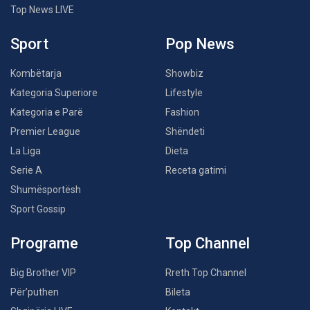
Top News LIVE
Sport
Pop News
Kombëtarja
Showbiz
Kategoria Superiore
Lifestyle
Kategoria e Parë
Fashion
Premier League
Shëndeti
La Liga
Dieta
Serie A
Receta gatimi
Shumësportësh
Sport Gossip
Programe
Top Channel
Big Brother VIP
Rreth Top Channel
Për’puthen
Bileta