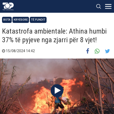
BOTA
KRYESORE
TË FUNDIT
Katastrofa ambientale: Athina humbi
37% të pyjeve nga zjarri për 8 vjet!
15/08/2024 14:42