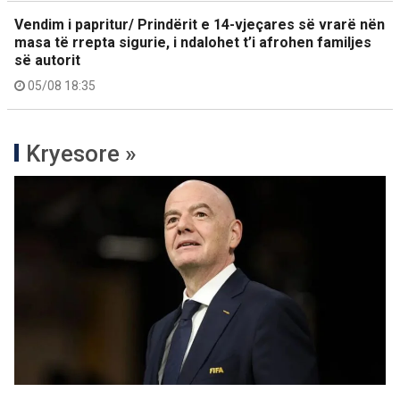
Vendim i papritur/ Prindërit e 14-vjeçares së vrarë nën
masa të rrepta sigurie, i ndalohet t’i afrohen familjes
së autorit
05/08 18:35
Kryesore »