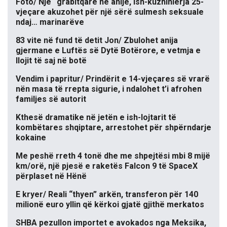
Foto/ Një “grabitqare në anije, ish-kuzhinierja 25-
vjeçare akuzohet për një sërë sulmesh seksuale
ndaj… marinarëve
83 vite në fund të detit Jon/ Zbulohet anija
gjermane e Luftës së Dytë Botërore, e vetmja e
llojit të saj në botë
Vendim i papritur/ Prindërit e 14-vjeçares së vrarë
nën masa të rrepta sigurie, i ndalohet t’i afrohen
familjes së autorit
Kthesë dramatike në jetën e ish-lojtarit të
kombëtares shqiptare, arrestohet për shpërndarje
kokaine
Me peshë rreth 4 tonë dhe me shpejtësi mbi 8 mijë
km/orë, një pjesë e raketës Falcon 9 të SpaceX
përplaset në Hënë
E kryer/ Reali “thyen” arkën, transferon për 140
milionë euro yllin që kërkoi gjatë gjithë merkatos
SHBA pezullon importet e avokados nga Meksika,