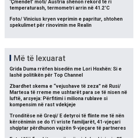
‘Çmendet’ moti/ Austria shënon rekord të ri
temperaturash, termometri arrin në 41.2°C
Foto/ Vinicius kryen veprimin e papritur, shtohen
spekulimet për rinovimin me Realin
Më të lexuarat
Grida Duma rrëfen bisedën me Lori Hoxhën: Si e
lashë politikën për Top Channel
Zbardhet skema e “vejushave të zeza” në Rusi/
Martesa të rreme me ushtarët para se të nisen në
luftë, arsyeja: Përfitimi i miliona rublave si
kompensim në rast vdekjeje
Tronditëse në Greqi/ E detyroi të flinte me të nën
kërcënimin se do t’i vriste familjarët, 41-vjeçari
shqiptar përdhunon vajzën 9-vjeçare të partneres