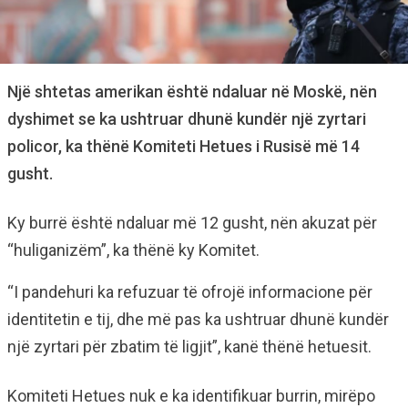
Një shtetas amerikan është ndaluar në Moskë, nën
dyshimet se ka ushtruar dhunë kundër një zyrtari
policor, ka thënë Komiteti Hetues i Rusisë më 14
gusht.
Ky burrë është ndaluar më 12 gusht, nën akuzat për
“huliganizëm”, ka thënë ky Komitet.
“I pandehuri ka refuzuar të ofrojë informacione për
identitetin e tij, dhe më pas ka ushtruar dhunë kundër
një zyrtari për zbatim të ligjit”, kanë thënë hetuesit.
Komiteti Hetues nuk e ka identifikuar burrin, mirëpo