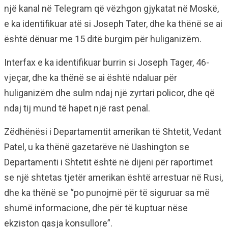
një kanal në Telegram që vëzhgon gjykatat në Moskë,
e ka identifikuar atë si Joseph Tater, dhe ka thënë se ai
është dënuar me 15 ditë burgim për huliganizëm.
Interfax e ka identifikuar burrin si Joseph Tager, 46-
vjeçar, dhe ka thënë se ai është ndaluar për
huliganizëm dhe sulm ndaj një zyrtari policor, dhe që
ndaj tij mund të hapet një rast penal.
Zëdhënësi i Departamentit amerikan të Shtetit, Vedant
Patel, u ka thënë gazetarëve në Uashington se
Departamenti i Shtetit është në dijeni për raportimet
se një shtetas tjetër amerikan është arrestuar në Rusi,
dhe ka thënë se “po punojmë për të siguruar sa më
shumë informacione, dhe për të kuptuar nëse
ekziston qasja konsullore”.