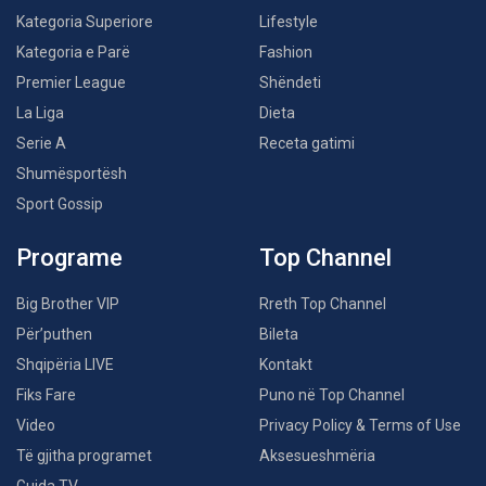
Kategoria Superiore
Lifestyle
Kategoria e Parë
Fashion
Premier League
Shëndeti
La Liga
Dieta
Serie A
Receta gatimi
Shumësportësh
Sport Gossip
Programe
Top Channel
Big Brother VIP
Rreth Top Channel
Për’puthen
Bileta
Shqipëria LIVE
Kontakt
Fiks Fare
Puno në Top Channel
Video
Privacy Policy & Terms of Use
Të gjitha programet
Aksesueshmëria