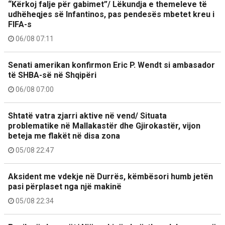
“Kërkoj falje për gabimet”/ Lëkundja e themeleve të
udhëheqjes së Infantinos, pas pendesës mbetet kreu i
FIFA-s
06/08 07:11
Senati amerikan konfirmon Eric P. Wendt si ambasador
të SHBA-së në Shqipëri
06/08 07:00
Shtatë vatra zjarri aktive në vend/ Situata
problematike në Mallakastër dhe Gjirokastër, vijon
beteja me flakët në disa zona
05/08 22:47
Aksident me vdekje në Durrës, këmbësori humb jetën
pasi përplaset nga një makinë
05/08 22:34