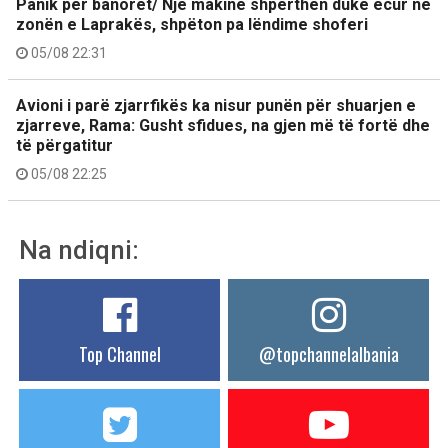
Panik për banorët/ Një makinë shpërthen duke ecur në
zonën e Laprakës, shpëton pa lëndime shoferi
05/08 22:31
Avioni i parë zjarrfikës ka nisur punën për shuarjen e
zjarreve, Rama: Gusht sfidues, na gjen më të fortë dhe
të përgatitur
05/08 22:25
Na ndiqni:
Top Channel
@topchannelalbania