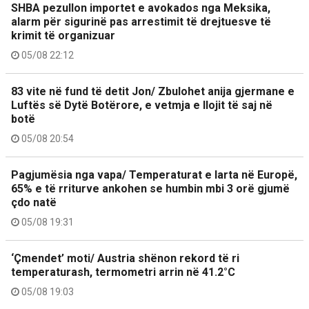
SHBA pezullon importet e avokados nga Meksika,
alarm për sigurinë pas arrestimit të drejtuesve të
krimit të organizuar
05/08 22:12
83 vite në fund të detit Jon/ Zbulohet anija gjermane e
Luftës së Dytë Botërore, e vetmja e llojit të saj në
botë
05/08 20:54
Pagjumësia nga vapa/ Temperaturat e larta në Europë,
65% e të rriturve ankohen se humbin mbi 3 orë gjumë
çdo natë
05/08 19:31
‘Çmendet’ moti/ Austria shënon rekord të ri
temperaturash, termometri arrin në 41.2°C
05/08 19:03