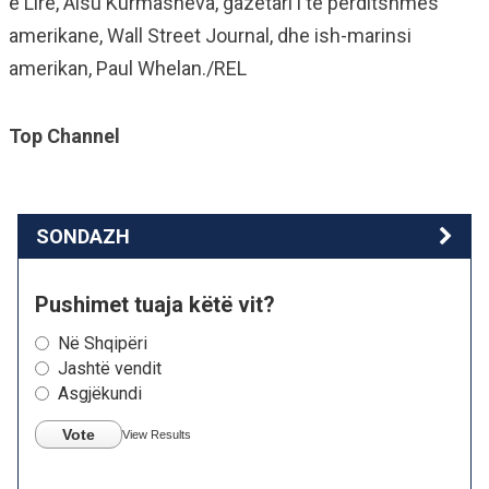
e Lirë, Alsu Kurmasheva, gazetari i të përditshmes
amerikane, Wall Street Journal, dhe ish-marinsi
amerikan, Paul Whelan./REL
Top Channel
SONDAZH
Pushimet tuaja këtë vit?
Në Shqipëri
Jashtë vendit
Asgjëkundi
Vote
View Results