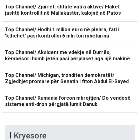
Top Channel/ Zjarret, shtatë vatra aktive/ Flakët
jashtë kontrollit në Mallakastër, kalojnë në Patos
Top Channel/ Hodhi 1 milion euro në plehra, fati i
‘kthehet’ pasi kontrolloi 6 mln ton mbeturina
Top Channel/ Aksident me vdekje në Durrës,
këmbësori humb jetën pasi përplaset nga një makinë
Top Channel/ Michigan, tronditen demokratët/
Zgjedhjet promare për Senatin i fiton Abdul El-Sayed
Top Channel/ Rumania forcon mbrojtjen/ Do vendosë
sisteme anti-dron përgjatë lumit Danub
Kryesore