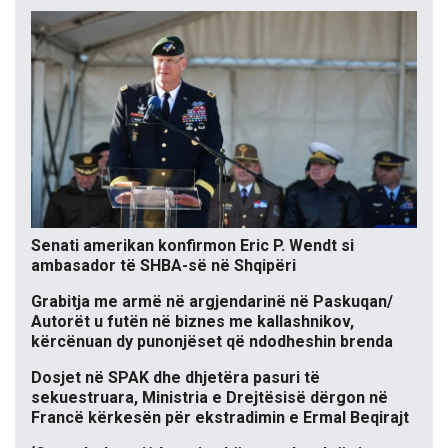
Senati amerikan konfirmon Eric P. Wendt si
ambasador të SHBA-së në Shqipëri
Grabitja me armë në argjendarinë në Paskuqan/
Autorët u futën në biznes me kallashnikov,
kërcënuan dy punonjëset që ndodheshin brenda
Dosjet në SPAK dhe dhjetëra pasuri të
sekuestruara, Ministria e Drejtësisë dërgon në
Francë kërkesën për ekstradimin e Ermal Beqirajt