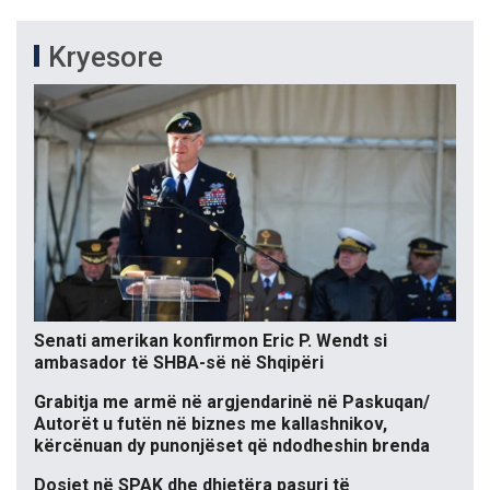
Kryesore
Senati amerikan konfirmon Eric P. Wendt si
ambasador të SHBA-së në Shqipëri
Grabitja me armë në argjendarinë në Paskuqan/
Autorët u futën në biznes me kallashnikov,
kërcënuan dy punonjëset që ndodheshin brenda
Dosjet në SPAK dhe dhjetëra pasuri të