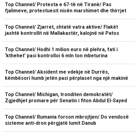
Top Channel/ Protesta e 67-të në Tiranë/ Pas
fjalimeve, protestuesit nisën marshimet dhe thirrjet
Top Channel/ Zjarret, shtatë vatra aktive/ Flakët
jashtë kontrollit në Mallakastër, kalojnë në Patos
Top Channel/ Hodhi 1 milion euro në plehra, fati i
‘kthehet’ pasi kontrolloi 6 mln ton mbeturina
Top Channel/ Aksident me vdekje në Durrës,
këmbësori humb jetën pasi përplaset nga një makinë
Top Channel/ Michigan, tronditen demokratët/
Zgjedhjet promare për Senatin i fiton Abdul El-Sayed
Top Channel/ Rumania forcon mbrojtjen/ Do vendosë
sisteme anti-dron përgjatë lumit Danub