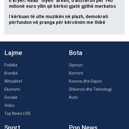
E kryer/ Reali “thyen” arkën, transferon për 140
milionë euro yllin që kërkoi gjatë gjithë merkatos
I kërkuan të ulte muzikën në plazh, demokrati
përfundon në pranga për kërcënim me thikë
Lajme
Bota
Politikë
Opinion
Kronikë
Koment
Aktualitet
Kosova dhe Rajoni
Ekonomi
Shkencë dhe Teknologji
Sociale
Auto
Video
Top News LIVE
Sport
Pop News