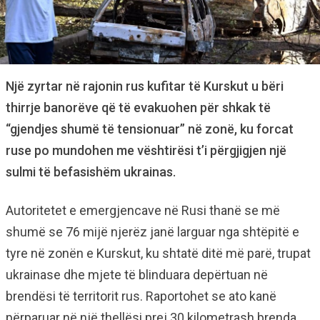
Një zyrtar në rajonin rus kufitar të Kurskut u bëri
thirrje banorëve që të evakuohen për shkak të
“gjendjes shumë të tensionuar” në zonë, ku forcat
ruse po mundohen me vështirësi t’i përgjigjen një
sulmi të befasishëm ukrainas.
Autoritetet e emergjencave në Rusi thanë se më
shumë se 76 mijë njerëz janë larguar nga shtëpitë e
tyre në zonën e Kurskut, ku shtatë ditë më parë, trupat
ukrainase dhe mjete të blinduara depërtuan në
brendësi të territorit rus. Raportohet se ato kanë
përparuar në një thellësi prej 30 kilometrash brenda