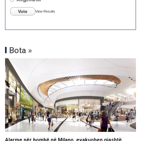
Vote
View Results
Bota »
Alarme për bombë në Milano, evakuohen gjashtë