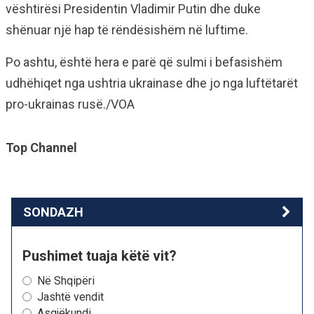
vështirësi Presidentin Vladimir Putin dhe duke
shënuar një hap të rëndësishëm në luftime.
Po ashtu, është hera e parë që sulmi i befasishëm
udhëhiqet nga ushtria ukrainase dhe jo nga luftëtarët
pro-ukrainas rusë./VOA
Top Channel
SONDAZH
Pushimet tuaja këtë vit?
Në Shqipëri
Jashtë vendit
Asgjëkundi