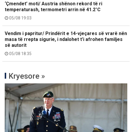
‘Çmendet’ moti/ Austria shënon rekord të ri
temperaturash, termometri arrin në 41.2°C
05/08 19:03
Vendim i papritur/ Prindërit e 14-vjeçares së vrarë nën
masa të rrepta sigurie, i ndalohet t’i afrohen familjes
së autorit
05/08 18:35
Kryesore »