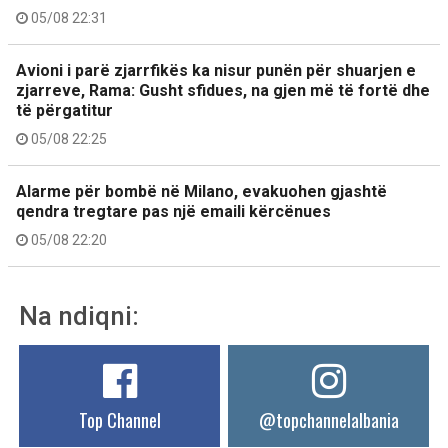
05/08 22:31
Avioni i parë zjarrfikës ka nisur punën për shuarjen e
zjarreve, Rama: Gusht sfidues, na gjen më të fortë dhe
të përgatitur
05/08 22:25
Alarme për bombë në Milano, evakuohen gjashtë
qendra tregtare pas një emaili kërcënues
05/08 22:20
Na ndiqni:
Top Channel
@topchannelalbania