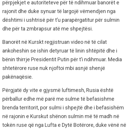
përpjekjet e autoriteteve për të ndihmuar banorët e
rajonit dhe duke synuar të largojë vëmendjen nga
dështimi i ushtrisë për t’u parapërgatitur për sulmin
dhe për ta zmbrapsur atë me shpejtësi.
Banorët në Kurskt regjistruan video në të cilat
ankoheshin se ishin detyruar të linin shtëpitë dhe i
bënin thirrje Presidentit Putin për t’i ndihmuar. Media
shtetërore ruse nuk njoftoi mbi asnjë shenjë
pakënaqësie.
Përgjatë dy vite e gjysmë luftimesh, Rusia është
përballur edhe më parë me sulme të befasishme
brenda territorit, por sulmi i shpejtë dhe i befasishëm
në rajonin e Kurskut shënon sulmin më të madh në
tokën ruse që nga Lufta e Dytë Botërore, duke vënë në