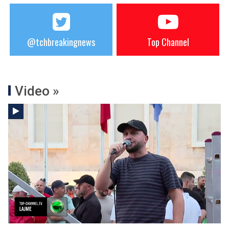
@tchbreakingnews
Top Channel
Video »