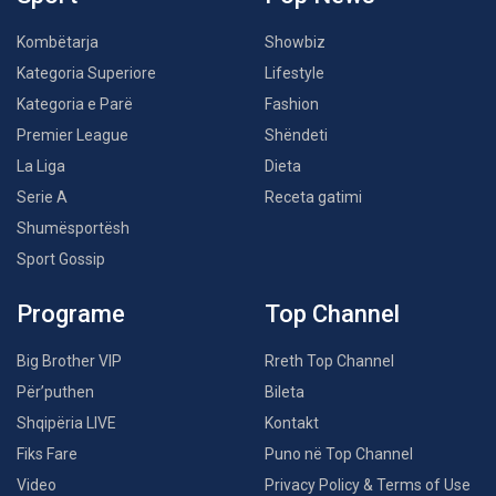
Kombëtarja
Showbiz
Kategoria Superiore
Lifestyle
Kategoria e Parë
Fashion
Premier League
Shëndeti
La Liga
Dieta
Serie A
Receta gatimi
Shumësportësh
Sport Gossip
Programe
Top Channel
Big Brother VIP
Rreth Top Channel
Për’puthen
Bileta
Shqipëria LIVE
Kontakt
Fiks Fare
Puno në Top Channel
Video
Privacy Policy & Terms of Use