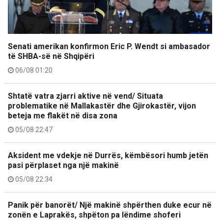
Senati amerikan konfirmon Eric P. Wendt si ambasador
të SHBA-së në Shqipëri
06/08 01:20
Shtatë vatra zjarri aktive në vend/ Situata
problematike në Mallakastër dhe Gjirokastër, vijon
beteja me flakët në disa zona
05/08 22:47
Aksident me vdekje në Durrës, këmbësori humb jetën
pasi përplaset nga një makinë
05/08 22:34
Panik për banorët/ Një makinë shpërthen duke ecur në
zonën e Laprakës, shpëton pa lëndime shoferi