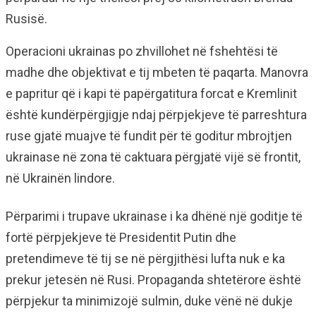
Rusisë.
Operacioni ukrainas po zhvillohet në fshehtësi të
madhe dhe objektivat e tij mbeten të paqarta. Manovra
e papritur që i kapi të papërgatitura forcat e Kremlinit
është kundërpërgjigje ndaj përpjekjeve të parreshtura
ruse gjatë muajve të fundit për të goditur mbrojtjen
ukrainase në zona të caktuara përgjatë vijë së frontit,
në Ukrainën lindore.
Përparimi i trupave ukrainase i ka dhënë një goditje të
fortë përpjekjeve të Presidentit Putin dhe
pretendimeve të tij se në përgjithësi lufta nuk e ka
prekur jetesën në Rusi. Propaganda shtetërore është
përpjekur ta minimizojë sulmin, duke vënë në dukje