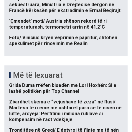
sekuestruara, Ministria e Drejtësisë dërgon në
Francë kërkesën për ekstradimin e Ermal Beqirajt
‘Çmendet’ moti/ Austria shënon rekord të ri
temperaturash, termometri arrin në 41.2°C
Foto/ Vinicius kryen veprimin e papritur, shtohen
spekulimet për rinovimin me Realin
Më të lexuarat
Grida Duma rrëfen bisedën me Lori Hoxhën: Si e
lashë politikën për Top Channel
Zbardhet skema e “vejushave të zeza” në Rusi/
Martesa të rreme me ushtarët para se të nisen në
luftë, arsyeja: Përfitimi i miliona rublave si
kompensim në rast vdekjeje
Tronditëse në Greqi/ E detyroi të flinte me të nën