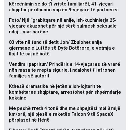
kërcënimin se do t’i vriste familjarët, 41-vjeçari
shqiptar përdhunon vajzën 9-vjeçare të partneres
Foto/ Një “grabitqare në anije, ish-kuzhinierja 25-
vjeçare akuzohet për një sërë sulmesh seksuale
ndaj… marinarëve
83 vite në fund të detit Jon/ Zbulohet anija
gjermane e Luftës së Dytë Botërore, e vetmja e
llojit të saj në botë
Vendim i papritur/ Prindërit e 14-vjeçares së vrarë
nën masa të rrepta sigurie, i ndalohet t’i afrohen
familjes së autorit
Kthesë dramatike në jetën e ish-lojtarit të
kombëtares shqiptare, arrestohet për shpërndarje
kokaine
Me peshë rreth 4 tonë dhe me shpejtësi mbi 8 mijë
km/orë, një pjesë e raketës Falcon 9 të SpaceX
përplaset në Hënë