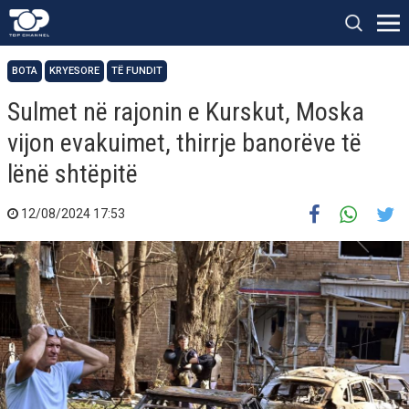
BOTA
KRYESORE
TË FUNDIT
Sulmet në rajonin e Kurskut, Moska
vijon evakuimet, thirrje banorëve të
lënë shtëpitë
12/08/2024 17:53