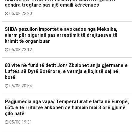
qendra tregtare pas një emaili kërcënues
05/08 22:20
SHBA pezullon importet e avokados nga Meksika,
alarm për sigurinë pas arrestimit të drejtuesve të
krimit të organizuar
05/08 22:12
83 vite në fund të detit Jon/ Zbulohet anija gjermane e
Luftës së Dytë Botërore, e vetmja e llojit të saj në
botë
05/08 20:54
Pagjumësia nga vapa/ Temperaturat e larta në Europë,
65% e të rriturve ankohen se humbin mbi 3 orë gjumë
çdo natë
05/08 19:31