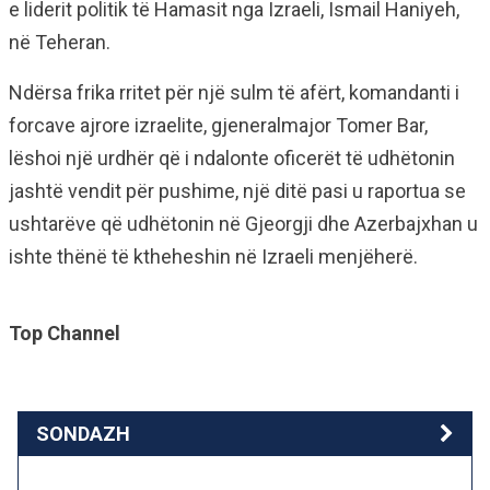
e liderit politik të Hamasit nga Izraeli, Ismail Haniyeh,
në Teheran.
Ndërsa frika rritet për një sulm të afërt, komandanti i
forcave ajrore izraelite, gjeneralmajor Tomer Bar,
lëshoi ​​një urdhër që i ndalonte oficerët të udhëtonin
jashtë vendit për pushime, një ditë pasi u raportua se
ushtarëve që udhëtonin në Gjeorgji dhe Azerbajxhan u
ishte thënë të ktheheshin në Izraeli menjëherë.
Top Channel
SONDAZH