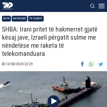
BOTA
KRYESORE
TË FUNDIT
SHBA: Irani pritet të hakmerret gjatë
kësaj jave, Izraeli përgatit sulme me
nëndetëse me raketa të
telekomanduara
12/08/2024 22:29