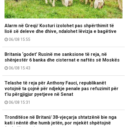
Alarm në Greqi/ Kosturi izolohet pas shpërthimit të
lisë së deleve dhe dhive, ndalohet lëvizja e bagëtive
06/08 15:55
Britania ‘godet’ Rusinë me sanksione të reja, në
shënjestër 6 banka dhe cisternat e naftës së Moskës
06/08 15:43
Telashe të reja për Anthony Fauci, republikanët
votojnë ta çojnë për ndjekje penale pas refuzimit për
t’iu përgjigjur pyetjeve në Senat
06/08 15:31
Tronditëse në Britani/ 38-vjeçarja shtatzënë bie nga
kati i nëntë dhe humb jetën, por mjekët shpëtojnë