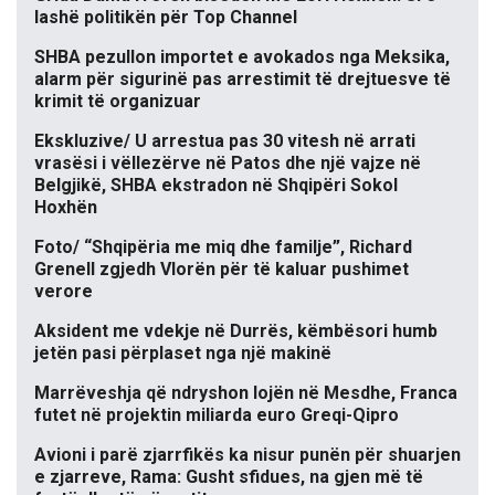
lashë politikën për Top Channel
SHBA pezullon importet e avokados nga Meksika,
alarm për sigurinë pas arrestimit të drejtuesve të
krimit të organizuar
Ekskluzive/ U arrestua pas 30 vitesh në arrati
vrasësi i vëllezërve në Patos dhe një vajze në
Belgjikë, SHBA ekstradon në Shqipëri Sokol
Hoxhën
Foto/ “Shqipëria me miq dhe familje”, Richard
Grenell zgjedh Vlorën për të kaluar pushimet
verore
Aksident me vdekje në Durrës, këmbësori humb
jetën pasi përplaset nga një makinë
Marrëveshja që ndryshon lojën në Mesdhe, Franca
futet në projektin miliarda euro Greqi-Qipro
Avioni i parë zjarrfikës ka nisur punën për shuarjen
e zjarreve, Rama: Gusht sfidues, na gjen më të