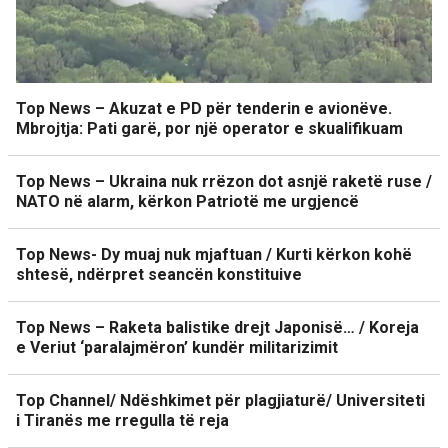
Top News – Akuzat e PD për tenderin e avionëve.
Mbrojtja: Pati garë, por një operator e skualifikuam
Top News – Ukraina nuk rrëzon dot asnjë raketë ruse /
NATO në alarm, kërkon Patriotë me urgjencë
Top News- Dy muaj nuk mjaftuan / Kurti kërkon kohë
shtesë, ndërpret seancën konstituive
Top News – Raketa balistike drejt Japonisë… / Koreja
e Veriut ‘paralajmëron’ kundër militarizimit
Top Channel/ Ndëshkimet për plagjiaturë/ Universiteti
i Tiranës me rregulla të reja