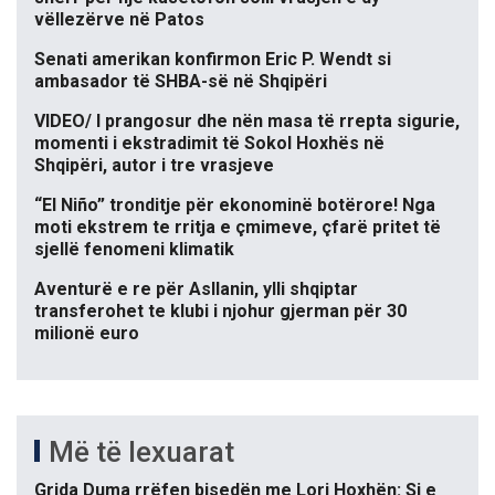
vëllezërve në Patos
Senati amerikan konfirmon Eric P. Wendt si
ambasador të SHBA-së në Shqipëri
VIDEO/ I prangosur dhe nën masa të rrepta sigurie,
momenti i ekstradimit të Sokol Hoxhës në
Shqipëri, autor i tre vrasjeve
“El Niño” tronditje për ekonominë botërore! Nga
moti ekstrem te rritja e çmimeve, çfarë pritet të
sjellë fenomeni klimatik
Aventurë e re për Asllanin, ylli shqiptar
transferohet te klubi i njohur gjerman për 30
milionë euro
Më të lexuarat
Grida Duma rrëfen bisedën me Lori Hoxhën: Si e