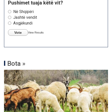
Pushimet tuaja këtë vit?
Në Shqipëri
Jashtë vendit
Asgjëkundi
Vote
View Results
Bota »