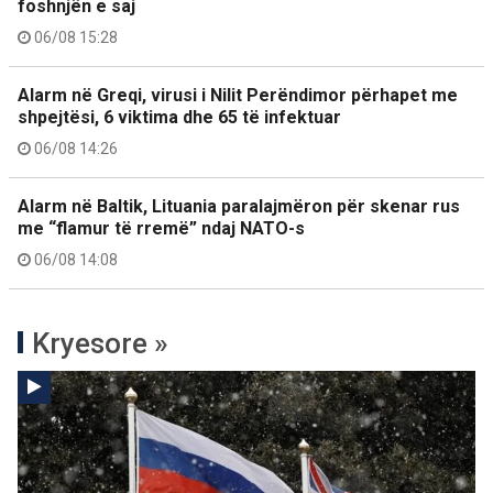
foshnjën e saj
06/08 15:28
Alarm në Greqi, virusi i Nilit Perëndimor përhapet me
shpejtësi, 6 viktima dhe 65 të infektuar
06/08 14:26
Alarm në Baltik, Lituania paralajmëron për skenar rus
me “flamur të rremë” ndaj NATO-s
06/08 14:08
Kryesore »