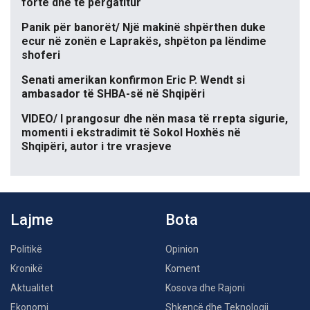
fortë dhe të përgatitur
Panik për banorët/ Një makinë shpërthen duke
ecur në zonën e Laprakës, shpëton pa lëndime
shoferi
Senati amerikan konfirmon Eric P. Wendt si
ambasador të SHBA-së në Shqipëri
VIDEO/ I prangosur dhe nën masa të rrepta sigurie,
momenti i ekstradimit të Sokol Hoxhës në
Shqipëri, autor i tre vrasjeve
Lajme
Bota
Politikë
Opinion
Kronikë
Koment
Aktualitet
Kosova dhe Rajoni
Ekonomi
Shkencë dhe Teknologji