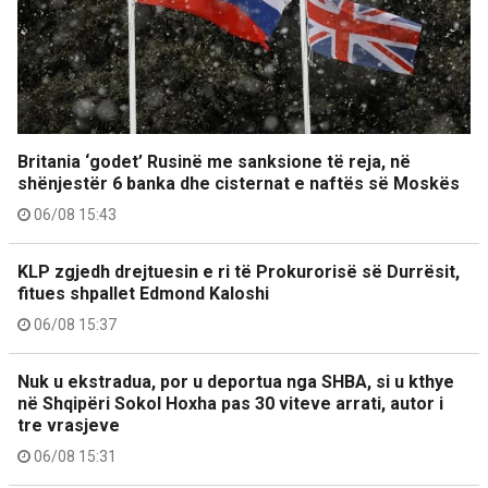
Britania ‘godet’ Rusinë me sanksione të reja, në
shënjestër 6 banka dhe cisternat e naftës së Moskës
06/08 15:43
KLP zgjedh drejtuesin e ri të Prokurorisë së Durrësit,
fitues shpallet Edmond Kaloshi
06/08 15:37
Nuk u ekstradua, por u deportua nga SHBA, si u kthye
në Shqipëri Sokol Hoxha pas 30 viteve arrati, autor i
tre vrasjeve
06/08 15:31