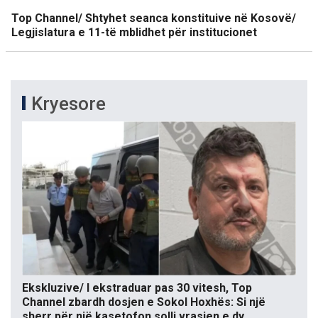
Top Channel/ Shtyhet seanca konstituive në Kosovë/
Legjislatura e 11-të mblidhet për institucionet
Kryesore
Ekskluzive/ I ekstraduar pas 30 vitesh, Top
Channel zbardh dosjen e Sokol Hoxhës: Si një
sherr për një kasetofon solli vrasjen e dy