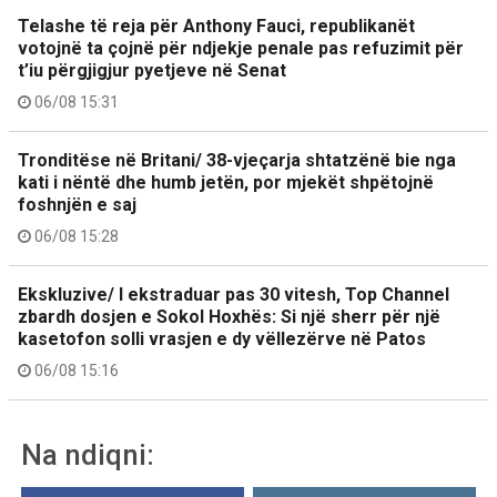
Telashe të reja për Anthony Fauci, republikanët
votojnë ta çojnë për ndjekje penale pas refuzimit për
t’iu përgjigjur pyetjeve në Senat
06/08 15:31
Tronditëse në Britani/ 38-vjeçarja shtatzënë bie nga
kati i nëntë dhe humb jetën, por mjekët shpëtojnë
foshnjën e saj
06/08 15:28
Ekskluzive/ I ekstraduar pas 30 vitesh, Top Channel
zbardh dosjen e Sokol Hoxhës: Si një sherr për një
kasetofon solli vrasjen e dy vëllezërve në Patos
06/08 15:16
Na ndiqni: