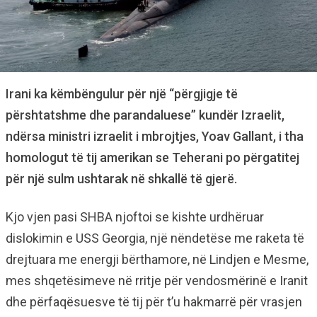
Irani ka këmbëngulur për një “përgjigje të
përshtatshme dhe parandaluese” kundër Izraelit,
ndërsa ministri izraelit i mbrojtjes, Yoav Gallant, i tha
homologut të tij amerikan se Teherani po përgatitej
për një sulm ushtarak në shkallë të gjerë.
Kjo vjen pasi SHBA njoftoi se kishte urdhëruar
dislokimin e USS Georgia, një nëndetëse me raketa të
drejtuara me energji bërthamore, në Lindjen e Mesme,
mes shqetësimeve në rritje për vendosmërinë e Iranit
dhe përfaqësuesve të tij për t’u hakmarrë për vrasjen