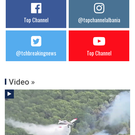
Top Channel
@topchannelalbania
@tchbreakingnews
Top Channel
Video »