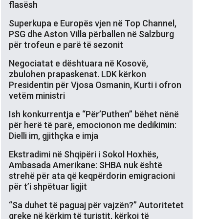
flasësh
Superkupa e Europës vjen në Top Channel,
PSG dhe Aston Villa përballen në Salzburg
për trofeun e parë të sezonit
Negociatat e dështuara në Kosovë,
zbulohen prapaskenat. LDK kërkon
Presidentin për Vjosa Osmanin, Kurti i ofron
vetëm ministri
Ish konkurrentja e “Për’Puthen” bëhet nënë
për herë të parë, emocionon me dedikimin:
Dielli im, gjithçka e imja
Ekstradimi në Shqipëri i Sokol Hoxhës,
Ambasada Amerikane: SHBA nuk është
strehë për ata që keqpërdorin emigracioni
për t’i shpëtuar ligjit
“Sa duhet të paguaj për vajzën?” Autoritetet
greke në kërkim të turistit, kërkoi të