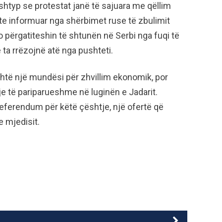
shtyp se protestat janë të sajuara me qëllim
shte informuar nga shërbimet ruse të zbulimit
o përgatiteshin të shtunën në Serbi nga fuqi të
ta rrëzojnë atë nga pushteti.
shtë një mundësi për zhvillim ekonomik, por
je të pariparueshme në luginën e Jadarit.
referendum për këtë çështje, një ofertë që
e mjedisit.