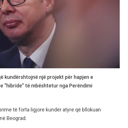
që kundërshtojnë një projekt për hapjen e
ufte “hibride” të mbështetur nga Perëndimi
ime të forta ligjore kundër atyre që bllokuan
 në Beograd.