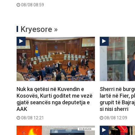
08/08 08:59
Kryesore »
Nuk ka qetësi në Kuvendin e
Sherri në burg
Kosovës, Kurti goditet me vezë
lartë në Fier, 
gjatë seancës nga deputetja e
grupit të Bajra
AAK
si nisi sherri
08/08 12:21
08/08 12:09