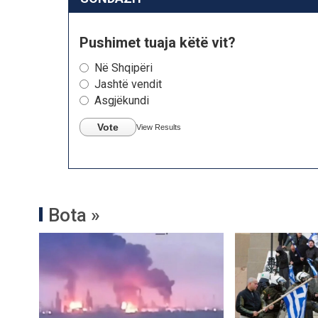
Pushimet tuaja këtë vit?
Në Shqipëri
Jashtë vendit
Asgjëkundi
Vote
View Results
Bota »