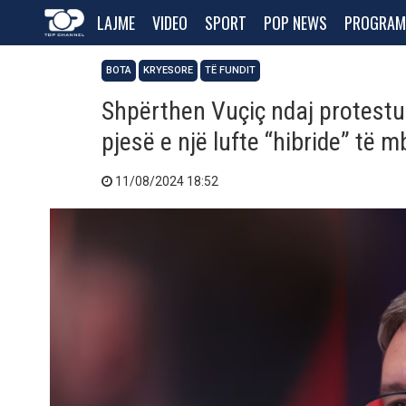
LAJME
VIDEO
SPORT
POP NEWS
PROGRAM
BOTA
KRYESORE
TË FUNDIT
Shpërthen Vuçiç ndaj protestu
pjesë e një lufte “hibride” të
11/08/2024 18:52