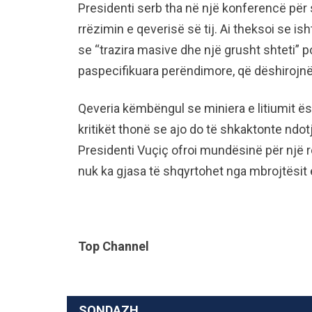
Presidenti serb tha në një konferencë për 
rrëzimin e qeverisë së tij. Ai theksoi se i
se “trazira masive dhe një grusht shteti” p
paspecifikuara perëndimore, që dëshirojnë 
Qeveria këmbëngul se miniera e litiumit ë
kritikët thonë se ajo do të shkaktonte ndot
Presidenti Vuçiç ofroi mundësinë për një 
nuk ka gjasa të shqyrtohet nga mbrojtësit 
Top Channel
SONDAZH