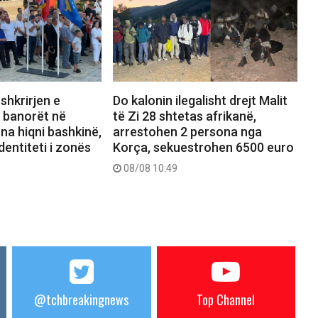
shkrirjen e
Do kalonin ilegalisht drejt Malit
, banorët në
të Zi 28 shtetas afrikanë,
na hiqni bashkinë,
arrestohen 2 persona nga
dentiteti i zonës
Korça, sekuestrohen 6500 euro
08/08 10:49
@tchbreakingnews
Top Channel