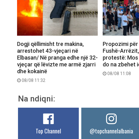
Dogji qëllimisht tre makina,
Propozimi për 
arrestohet 43-vjeçari në
Fushë-Arrëzit
Elbasan/ Në pranga edhe një 32-
protestë: Mos 
vjeçar që lëvizte me armë zjarri
do na zbehet i
dhe kokainë
08/08 11:08
08/08 11:32
Na ndiqni:
Top Channel
@topchannelalbania