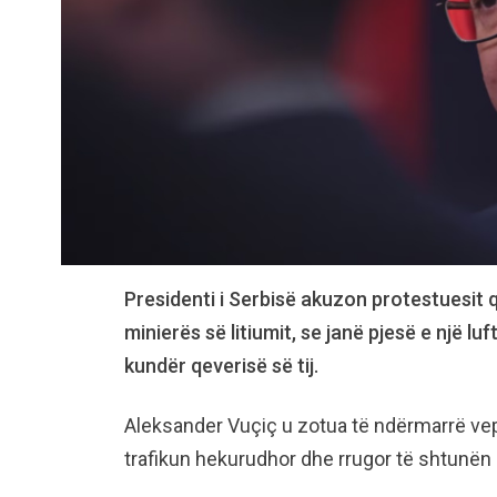
Presidenti i Serbisë akuzon protestuesit 
minierës së litiumit, se janë pjesë e një l
kundër qeverisë së tij.
Aleksander Vuçiç u zotua të ndërmarrë vepr
trafikun hekurudhor dhe rrugor të shtunën