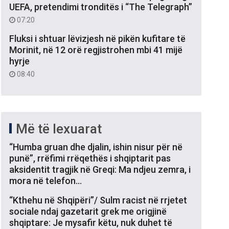
UEFA, pretendimi tronditës i “The Telegraph”
07:20
Fluksi i shtuar lëvizjesh në pikën kufitare të
Morinit, në 12 orë regjistrohen mbi 41 mijë
hyrje
08:40
Më të lexuarat
“Humba gruan dhe djalin, ishin nisur për në
punë”, rrëfimi rrëqethës i shqiptarit pas
aksidentit tragjik në Greqi: Ma ndjeu zemra, i
mora në telefon…
“Kthehu në Shqipëri”/ Sulm racist në rrjetet
sociale ndaj gazetarit grek me origjinë
shqiptare: Je mysafir këtu, nuk duhet të