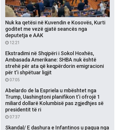
Nuk ka qetësi në Kuvendin e Kosovës, Kurti
goditet me vezë gjatë seancës nga
deputetja e AAK
12:21
Ekstradimi në Shqipëri i Sokol Hoxhës,
Ambasada Amerikane: SHBA nuk është
strehë për ata që keqpërdorin emigracioni
për t’i shpëtuar ligjit
07:05
Abelardo de la Espriela u mbështet nga
Trump, Uashingtoni planifikon t’i ofrojë 1
miliard dollarë Kolumbisë pas zgjedhjes së
presidentit të ri
07:37
Skandal/ E dashura e Infantinos u pagua nga