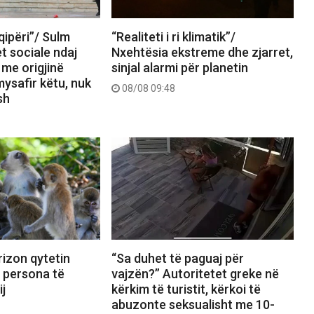
ipëri”/ Sulm
“Realiteti i ri klimatik”/
et sociale ndaj
Nxehtësia ekstreme dhe zjarret,
 me origjinë
sinjal alarmi për planetin
mysafir këtu, nuk
08/08 09:48
sh
izon qytetin
“Sa duhet të paguaj për
8 persona të
vajzën?” Autoritetet greke në
ij
kërkim të turistit, kërkoi të
abuzonte seksualisht me 10-