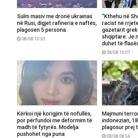
Sulm masiv me dronë ukrainas
“Kthehu në Shq
në Rusi, digjet rafineria e naftës,
racist në rrjet
plagosen 5 persona
gazetarit grek
shqiptare: Je 
08/08 10:33
duhet të flasë
08/08 10:07
Kërkoi një korigjim të nofullës,
Majmuni terror
por përfundoi me deformim të
indonezian, 1
madh të fytyrës. Modelja
plagosur prej t
pushohet nga puna
08/08 08:54