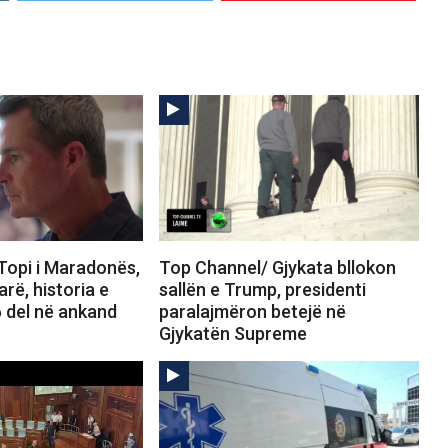
Topi i Maradonës,
Top Channel/ Gjykata bllokon
arë, historia e
sallën e Trump, presidenti
 del në ankand
paralajmëron betejë në
Gjykatën Supreme