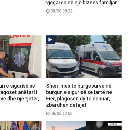
vjeçaren në një biznes familjar
08/08 08:22
un e sigurisë së
Sherr mes të burgosurve në
plagoset anëtari i
burgun e sigurisë së lartë në
jve dhe një tjetër,
Fier, plagosen dy të dënuar,
zbardhen detajet
08/08 12:02