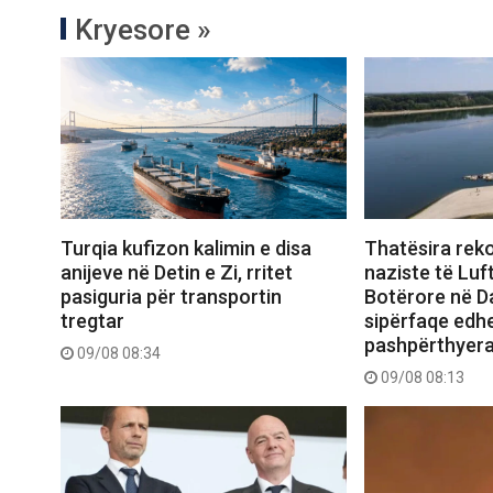
Kryesore »
Turqia kufizon kalimin e disa
Thatësira reko
anijeve në Detin e Zi, rritet
naziste të Luf
pasiguria për transportin
Botërore në Da
tregtar
sipërfaqe edh
pashpërthyer
09/08 08:34
09/08 08:13