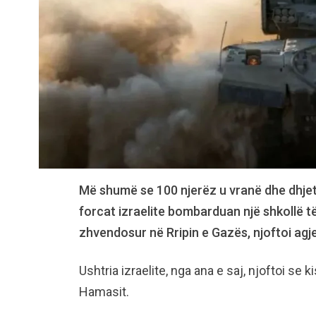
Më shumë se 100 njerëz u vranë dhe dhje
forcat izraelite bombarduan një shkollë të
zhvendosur në Rripin e Gazës, njoftoi agj
Ushtria izraelite, nga ana e saj, njoftoi s
Hamasit.