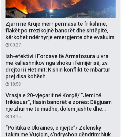
Zjarri në Krujë merr përmasa të frikshme,
flakët po rrezikojnë banorët dhe shtëpitë,
kërkohet ndërhyrje emergjente dhe evakuim
00:27
Ish-efektivi i Forcave të Armatosura u vra
me kallashnikov nga shoku i fëmijërisë, zv.
drejtori i Hetimit: Kishin konflikt të mbartur
prej disa kohësh
18:58
Vrasja e 20-vjeçarit në Korçë/ “Jemi të
frikësuar”, flasin banorët e zonës: Dëgjuam
një zhurmë të madhe, dolëm jashtë dhe…
18:15
“Politika e Ukrainës, e njëjtë”/ Zelensky
takim me Vuçiçin, s’ndryshon qëndrim: Nuk