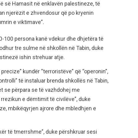
së së Hamasit në enklavën palestineze, të
n njerëzit e zhvendosur që po kryenin
mrin e viktimave”.
90-100 persona kanë vdekur dhe dhjetëra të
dodhur tre sulme në shkollën në Tabin, duke
tinezë ishin strehuar atje.
je precize” kundër “terroristëve” që “operonin”,
trolli” të instaluar brenda shkollës në Tabin,
et se përpara se të vazhdohej me
rezikun e dëmtimit të civilëve”, duke
ize, mbikëqyrjen ajrore dhe mbledhjen e
kër të tmerrshme”, duke përshkruar sesi