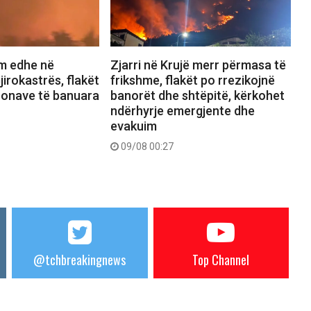
ëm edhe në
Zjarri në Krujë merr përmasa të
irokastrës, flakët
frikshme, flakët po rrezikojnë
zonave të banuara
banorët dhe shtëpitë, kërkohet
ndërhyrje emergjente dhe
evakuim
09/08 00:27
@tchbreakingnews
Top Channel