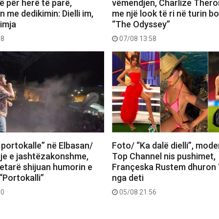
 për herë të parë,
vëmendjen, Charlize Thero
me dedikimin: Dielli im,
me një look të ri në turin b
 imja
“The Odyssey”
18
07/08 13:58
 portokalle” në Elbasan/
Foto/ “Ka dalë dielli”, mode
je e jashtëzakonshme,
Top Channel nis pushimet,
tetarë shijuan humorin e
Françeska Rustem dhuron 
“Portokalli”
nga deti
30
05/08 21:56