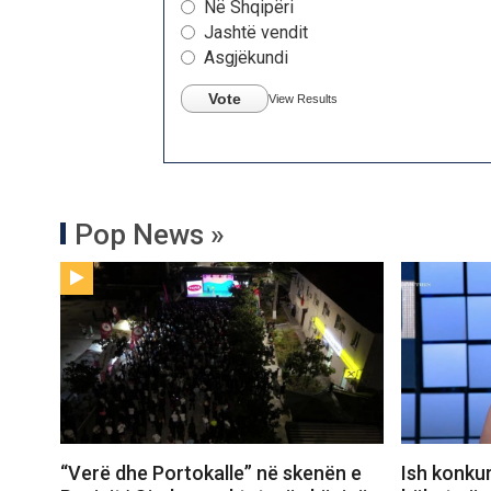
Në Shqipëri
Jashtë vendit
Asgjëkundi
Vote
View Results
Pop News »
“Verë dhe Portokalle” në skenën e
Ish konkur