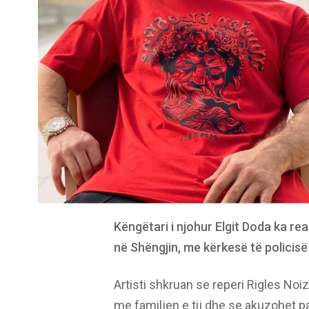
Këngëtari i njohur Elgit Doda ka r
në Shëngjin, me kërkesë të policis
Artisti shkruan se reperi Rigles No
me familjen e tij dhe se akuzohet p