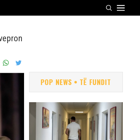
 vepron
POP NEWS • TË FUNDIT