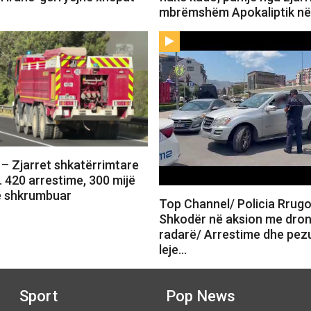
mbrëmshëm Apokaliptik në
– Zjarret shkatërrimtare
 420 arrestime, 300 mijë
ë shkrumbuar
Top Channel/ Policia Rrug
Shkodër në aksion me dron
radarë/ Arrestime dhe pez
leje…
Sport
Pop News