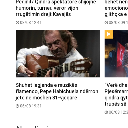
Peqinit/ Qindra spektatorë shijojnë
bëhet nënë
humorin, turneu veror vijon
emocionon 
rrugëtimin drejt Kavajës
gjithçka e
08/08 12:41
08/08 09:
Shuhet legjenda e muzikës
“Verë dhe
flamenco, Pepe Habichuela ndërron
Pjesëmarr
jetë në moshën 81-vjeçare
qindra qy
trupës së 
06/08 19:31
06/08 12: