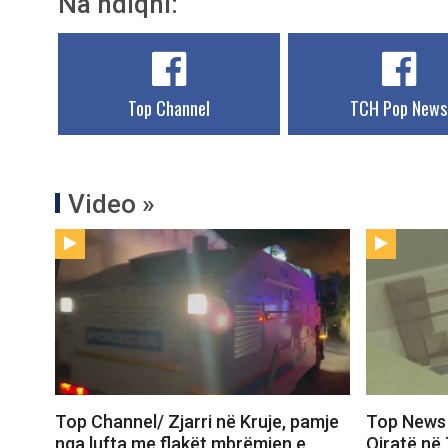
Na ndiqni:
Top Channel
TCH Pop News
Video »
Top Channel/ Zjarri në Kruje, pamje
Top News 
nga lufta me flakët mbrëmjen e
Qiratë në 