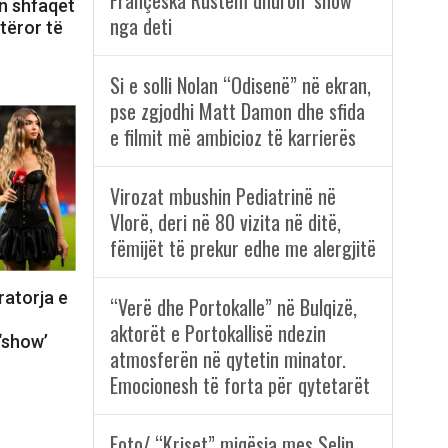
Françeska Rustem dhuron ‘show’
n shfaqet
nga deti
otëror të
Si e solli Nolan “Odisenë” në ekran,
pse zgjodhi Matt Damon dhe sfida
e filmit më ambicioz të karrierës
Virozat mbushin Pediatrinë në
Vlorë, deri në 80 vizita në ditë,
fëmijët të prekur edhe me alergjitë
ratorja e
“Verë dhe Portokalle” në Bulqizë,
aktorët e Portokallisë ndezin
‘show’
atmosferën në qytetin minator.
Emocionesh të forta për qytetarët
Foto/ “Kriset” miqësia mes Selin