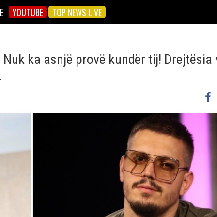
E
YOUTUBE
TOP NEWS LIVE
 Nuk ka asnjë provë kundër tij! Drejtësia
…