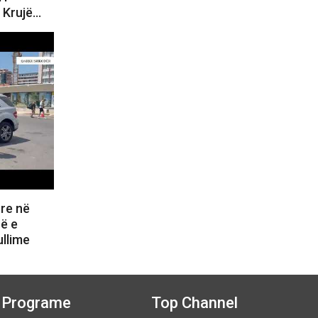
 Krujë…
ore në
ë e
ullime
Programe
Top Channel