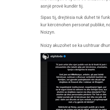
asnjë provë kundër tij.
Sipas tij, drejtësia nuk duhet të f
kur kërcënohen personat publikë, nd
Noizyn.
Noizy akuzohet se ka ushtruar dhunë 