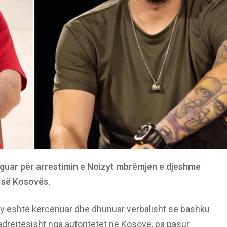
eaguar për arrestimin e Noizyt mbrëmjen e djeshme
ë së Kosovës.
izy është kërcënuar dhe dhunuar verbalisht së bashku
adrejtësisht nga autoritetet në Kosovë, pa pasur