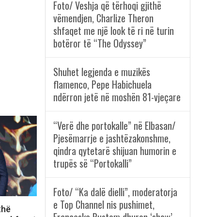
Foto/ Veshja që tërhoqi gjithë
vëmendjen, Charlize Theron
shfaqet me një look të ri në turin
botëror të “The Odyssey”
Shuhet legjenda e muzikës
flamenco, Pepe Habichuela
ndërron jetë në moshën 81-vjeçare
“Verë dhe portokalle” në Elbasan/
Pjesëmarrje e jashtëzakonshme,
qindra qytetarë shijuan humorin e
trupës së “Portokalli”
Foto/ “Ka dalë dielli”, moderatorja
e Top Channel nis pushimet,
thë