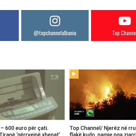
@topchannelalbania
Top Channe
– 600 euro për çati.
Top Channel/ Njerëz në rr
Tiranë ‘gërryejnë xhepat’
flakë kudo, pamje nga zjarri