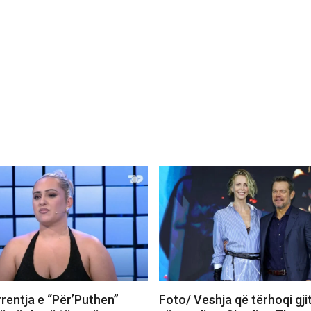
rentja e “Për’Puthen”
Foto/ Veshja që tërhoqi gji