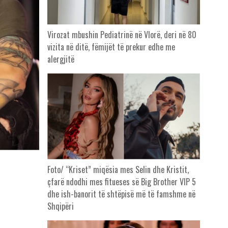
Virozat mbushin Pediatrinë në Vlorë, deri në 80
vizita në ditë, fëmijët të prekur edhe me
alergjitë
Foto/ “Kriset” miqësia mes Selin dhe Kristit,
çfarë ndodhi mes fitueses së Big Brother VIP 5
dhe ish-banorit të shtëpisë më të famshme në
Shqipëri