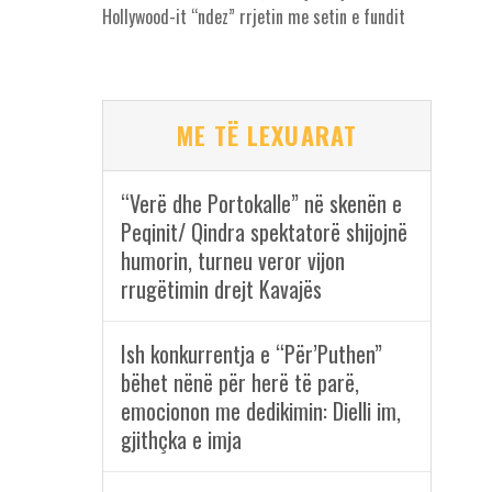
Hollywood-it “ndez” rrjetin me setin e fundit
ME TË LEXUARAT
“Verë dhe Portokalle” në skenën e
Peqinit/ Qindra spektatorë shijojnë
humorin, turneu veror vijon
rrugëtimin drejt Kavajës
Ish konkurrentja e “Për’Puthen”
bëhet nënë për herë të parë,
emocionon me dedikimin: Dielli im,
gjithçka e imja