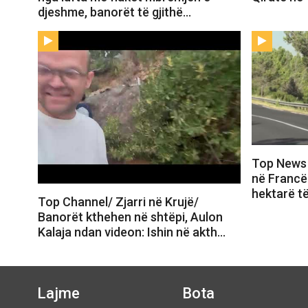
djeshme, banorët të gjithë…
Top News 
në Francë.
hektarë t
Top Channel/ Zjarri në Krujë/
Banorët kthehen në shtëpi, Aulon
Kalaja ndan videon: Ishin në akth…
Lajme
Bota