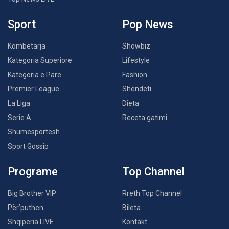
Sport
Pop News
Kombëtarja
Showbiz
Kategoria Superiore
Lifestyle
Kategoria e Parë
Fashion
Premier League
Shëndeti
La Liga
Dieta
Serie A
Receta gatimi
Shumësportësh
Sport Gossip
Programe
Top Channel
Big Brother VIP
Rreth Top Channel
Për’puthen
Bileta
Shqipëria LIVE
Kontakt