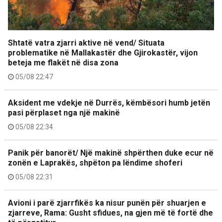
Shtatë vatra zjarri aktive në vend/ Situata
problematike në Mallakastër dhe Gjirokastër, vijon
beteja me flakët në disa zona
05/08 22:47
Aksident me vdekje në Durrës, këmbësori humb jetën
pasi përplaset nga një makinë
05/08 22:34
Panik për banorët/ Një makinë shpërthen duke ecur në
zonën e Laprakës, shpëton pa lëndime shoferi
05/08 22:31
Avioni i parë zjarrfikës ka nisur punën për shuarjen e
zjarreve, Rama: Gusht sfidues, na gjen më të fortë dhe