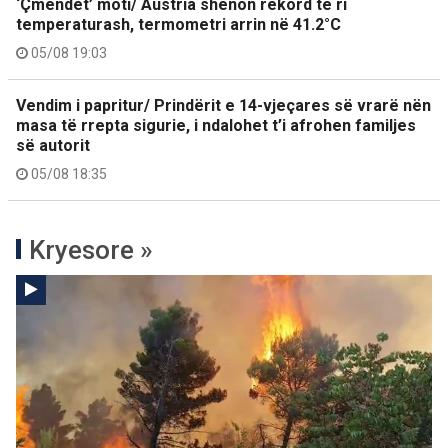
‘Çmendet’ moti/ Austria shënon rekord të ri
temperaturash, termometri arrin në 41.2°C
05/08 19:03
Vendim i papritur/ Prindërit e 14-vjeçares së vrarë nën
masa të rrepta sigurie, i ndalohet t’i afrohen familjes
së autorit
05/08 18:35
Kryesore »