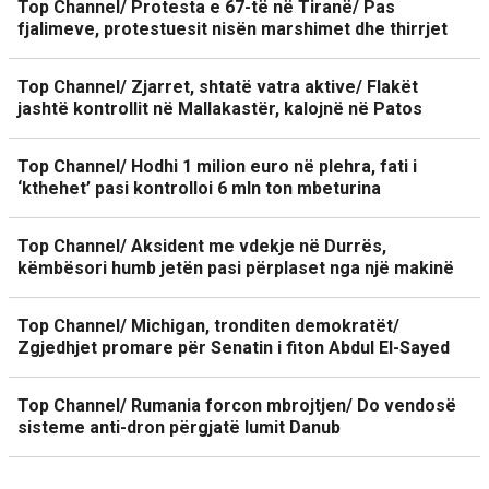
Top Channel/ Protesta e 67-të në Tiranë/ Pas
fjalimeve, protestuesit nisën marshimet dhe thirrjet
Top Channel/ Zjarret, shtatë vatra aktive/ Flakët
jashtë kontrollit në Mallakastër, kalojnë në Patos
Top Channel/ Hodhi 1 milion euro në plehra, fati i
‘kthehet’ pasi kontrolloi 6 mln ton mbeturina
Top Channel/ Aksident me vdekje në Durrës,
këmbësori humb jetën pasi përplaset nga një makinë
Top Channel/ Michigan, tronditen demokratët/
Zgjedhjet promare për Senatin i fiton Abdul El-Sayed
Top Channel/ Rumania forcon mbrojtjen/ Do vendosë
sisteme anti-dron përgjatë lumit Danub