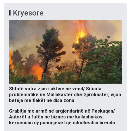
Kryesore
Shtatë vatra zjarri aktive në vend/ Situata
problematike në Mallakastër dhe Gjirokastër, vijon
beteja me flakët në disa zona
Grabitja me armë në argjendarinë në Paskuqan/
Autorët u futën në biznes me kallashnikov,
kërcënuan dy punonjëset që ndodheshin brenda