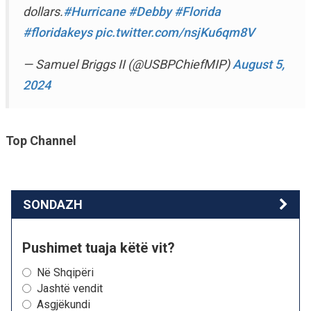
dollars.
#Hurricane
#Debby
#Florida
#floridakeys
pic.twitter.com/nsjKu6qm8V
— Samuel Briggs II (@USBPChiefMIP)
August 5,
2024
Top Channel
SONDAZH
Pushimet tuaja këtë vit?
Në Shqipëri
Jashtë vendit
Asgjëkundi