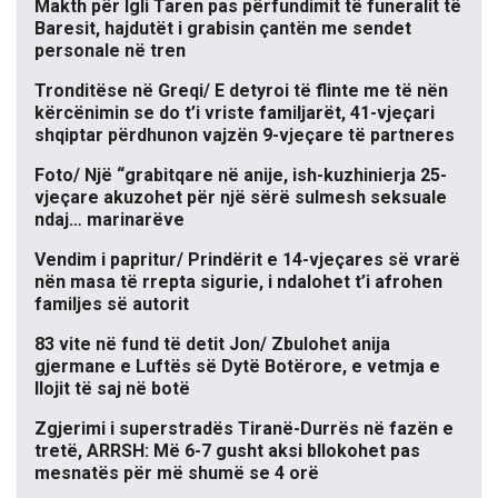
Makth për Igli Taren pas përfundimit të funeralit të
Baresit, hajdutët i grabisin çantën me sendet
personale në tren
Tronditëse në Greqi/ E detyroi të flinte me të nën
kërcënimin se do t’i vriste familjarët, 41-vjeçari
shqiptar përdhunon vajzën 9-vjeçare të partneres
Foto/ Një “grabitqare në anije, ish-kuzhinierja 25-
vjeçare akuzohet për një sërë sulmesh seksuale
ndaj… marinarëve
Vendim i papritur/ Prindërit e 14-vjeçares së vrarë
nën masa të rrepta sigurie, i ndalohet t’i afrohen
familjes së autorit
83 vite në fund të detit Jon/ Zbulohet anija
gjermane e Luftës së Dytë Botërore, e vetmja e
llojit të saj në botë
Zgjerimi i superstradës Tiranë-Durrës në fazën e
tretë, ARRSH: Më 6-7 gusht aksi bllokohet pas
mesnatës për më shumë se 4 orë