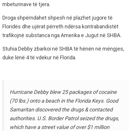
mbeturinave të tjera.
Droga shpërndahet shpesh në plazhet jugore të
Floridës dhe ujërat përreth ndërsa kontrabandistët
trafikojnë substanca nga Amerika e Jugut në SHBA.
Stuhia Debby zbarkoi në SHBA të hënën në mëngjes,
duke lënë 4 të vdekur në Florida.
Hurricane Debby blew 25 packages of cocaine
(70 lbs.) onto a beach in the Florida Keys. Good
Samaritan discovered the drugs & contacted
authorities. U.S. Border Patrol seized the drugs,
which have a street value of over $1 million