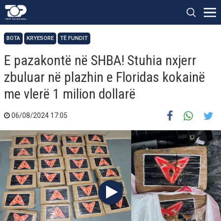
BOTA
KRYESORE
TË FUNDIT
E pazakontë në SHBA! Stuhia nxjerr
zbuluar në plazhin e Floridas kokainë
me vlerë 1 milion dollarë
06/08/2024 17:05