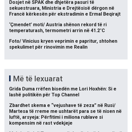
Dosjet në SPAK dhe dhjetëra pasuri të
sekuestruara, Ministria e Drejtësisë dërgon në
Francë kërkesën për ekstradimin e Ermal Beqirajt
‘Çmendet’ moti/ Austria shënon rekord të ri
temperaturash, termometri arrin në 41.2°C
Foto/ Vinicius kryen veprimin e papritur, shtohen
spekulimet për rinovimin me Realin
Më të lexuarat
Grida Duma rrëfen bisedën me Lori Hoxhën: Si e
lashë politikën për Top Channel
Zbardhet skema e “vejushave të zeza” në Rusi/
Martesa të rreme me ushtarët para se të nisen në
luftë, arsyeja: Përfitimi i miliona rublave si
kompensim në rast vdekjeje