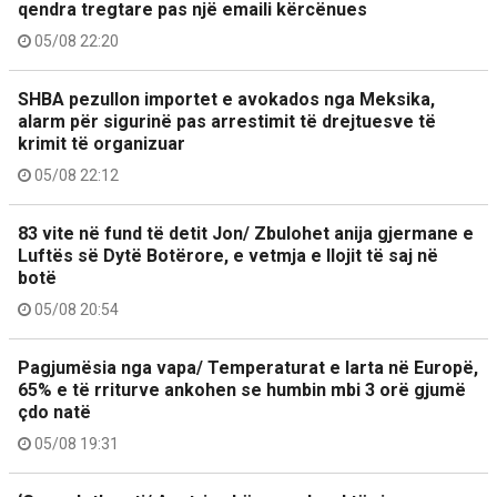
qendra tregtare pas një emaili kërcënues
05/08 22:20
SHBA pezullon importet e avokados nga Meksika,
alarm për sigurinë pas arrestimit të drejtuesve të
krimit të organizuar
05/08 22:12
83 vite në fund të detit Jon/ Zbulohet anija gjermane e
Luftës së Dytë Botërore, e vetmja e llojit të saj në
botë
05/08 20:54
Pagjumësia nga vapa/ Temperaturat e larta në Europë,
65% e të rriturve ankohen se humbin mbi 3 orë gjumë
çdo natë
05/08 19:31