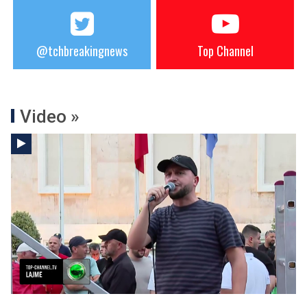
@tchbreakingnews
Top Channel
Video »