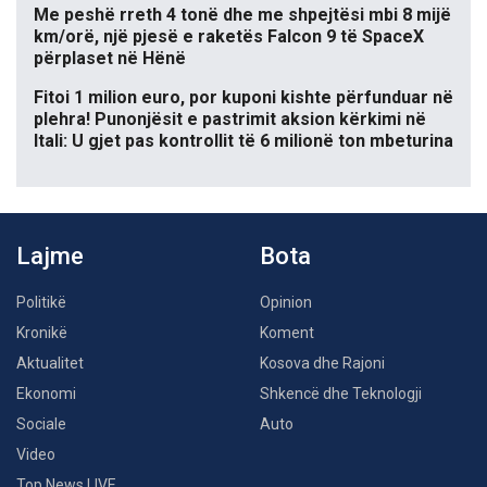
Me peshë rreth 4 tonë dhe me shpejtësi mbi 8 mijë
km/orë, një pjesë e raketës Falcon 9 të SpaceX
përplaset në Hënë
Fitoi 1 milion euro, por kuponi kishte përfunduar në
plehra! Punonjësit e pastrimit aksion kërkimi në
Itali: U gjet pas kontrollit të 6 milionë ton mbeturina
Lajme
Bota
Politikë
Opinion
Kronikë
Koment
Aktualitet
Kosova dhe Rajoni
Ekonomi
Shkencë dhe Teknologji
Sociale
Auto
Video
Top News LIVE