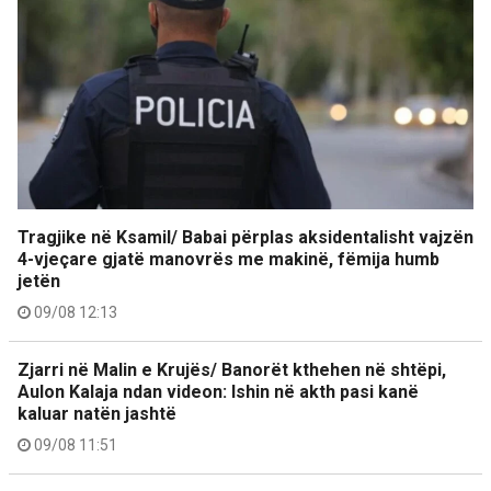
Tragjike në Ksamil/ Babai përplas aksidentalisht vajzën
4-vjeçare gjatë manovrës me makinë, fëmija humb
jetën
09/08 12:13
Zjarri në Malin e Krujës/ Banorët kthehen në shtëpi,
Aulon Kalaja ndan videon: Ishin në akth pasi kanë
kaluar natën jashtë
09/08 11:51