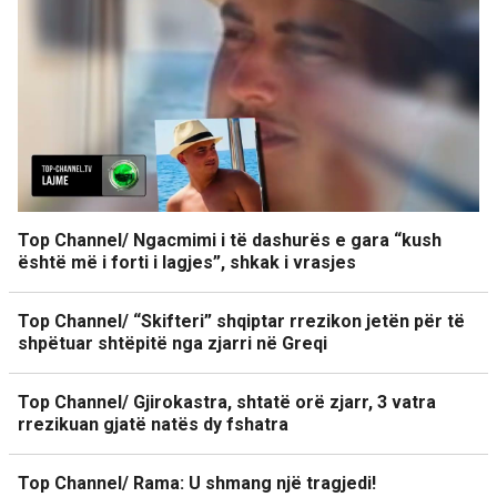
Top Channel/ Ngacmimi i të dashurës e gara “kush
është më i forti i lagjes”, shkak i vrasjes
Top Channel/ “Skifteri” shqiptar rrezikon jetën për të
shpëtuar shtëpitë nga zjarri në Greqi
Top Channel/ Gjirokastra, shtatë orë zjarr, 3 vatra
rrezikuan gjatë natës dy fshatra
Top Channel/ Rama: U shmang një tragjedi!