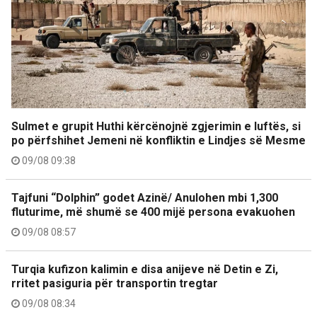
Sulmet e grupit Huthi kërcënojnë zgjerimin e luftës, si
po përfshihet Jemeni në konfliktin e Lindjes së Mesme
09/08 09:38
Tajfuni “Dolphin” godet Azinë/ Anulohen mbi 1,300
fluturime, më shumë se 400 mijë persona evakuohen
09/08 08:57
Turqia kufizon kalimin e disa anijeve në Detin e Zi,
rritet pasiguria për transportin tregtar
09/08 08:34