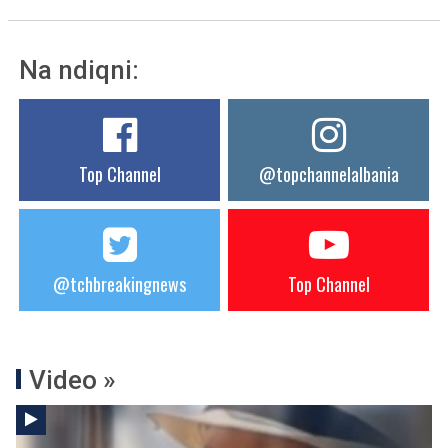
Na ndiqni:
Top Channel
@topchannelalbania
@tchbreakingnews
Top Channel
Video »