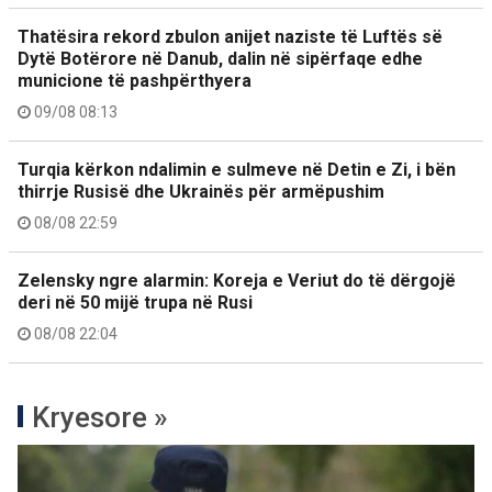
Thatësira rekord zbulon anijet naziste të Luftës së
Dytë Botërore në Danub, dalin në sipërfaqe edhe
municione të pashpërthyera
09/08 08:13
Turqia kërkon ndalimin e sulmeve në Detin e Zi, i bën
thirrje Rusisë dhe Ukrainës për armëpushim
08/08 22:59
Zelensky ngre alarmin: Koreja e Veriut do të dërgojë
deri në 50 mijë trupa në Rusi
08/08 22:04
Kryesore »