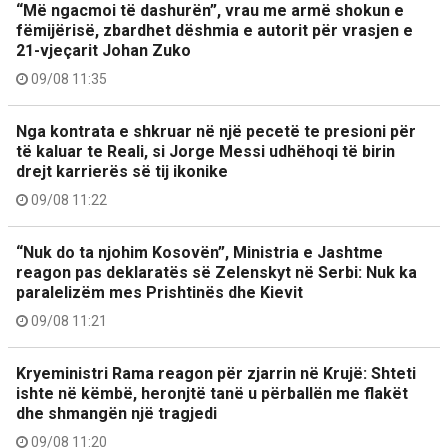
“Më ngacmoi të dashurën”, vrau me armë shokun e
fëmijërisë, zbardhet dëshmia e autorit për vrasjen e
21-vjeçarit Johan Zuko
09/08 11:35
Nga kontrata e shkruar në një pecetë te presioni për
të kaluar te Reali, si Jorge Messi udhëhoqi të birin
drejt karrierës së tij ikonike
09/08 11:22
“Nuk do ta njohim Kosovën”, Ministria e Jashtme
reagon pas deklaratës së Zelenskyt në Serbi: Nuk ka
paralelizëm mes Prishtinës dhe Kievit
09/08 11:21
Kryeministri Rama reagon për zjarrin në Krujë: Shteti
ishte në këmbë, heronjtë tanë u përballën me flakët
dhe shmangën një tragjedi
09/08 11:20