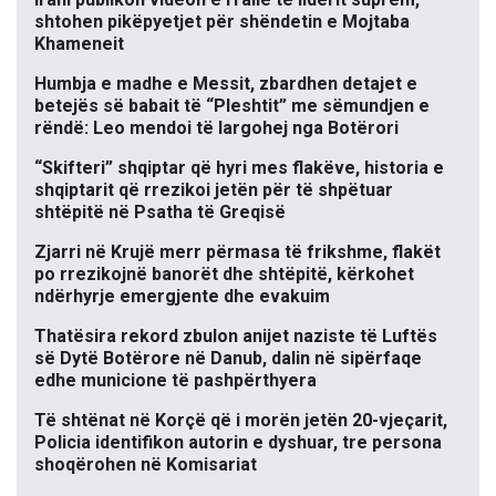
shtohen pikëpyetjet për shëndetin e Mojtaba
Khameneit
Humbja e madhe e Messit, zbardhen detajet e
betejës së babait të “Pleshtit” me sëmundjen e
rëndë: Leo mendoi të largohej nga Botërori
“Skifteri” shqiptar që hyri mes flakëve, historia e
shqiptarit që rrezikoi jetën për të shpëtuar
shtëpitë në Psatha të Greqisë
Zjarri në Krujë merr përmasa të frikshme, flakët
po rrezikojnë banorët dhe shtëpitë, kërkohet
ndërhyrje emergjente dhe evakuim
Thatësira rekord zbulon anijet naziste të Luftës
së Dytë Botërore në Danub, dalin në sipërfaqe
edhe municione të pashpërthyera
Të shtënat në Korçë që i morën jetën 20-vjeçarit,
Policia identifikon autorin e dyshuar, tre persona
shoqërohen në Komisariat