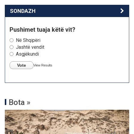
SONDAZH
Pushimet tuaja këtë vit?
Në Shqipëri
Jashtë vendit
Asgjëkundi
Vote
View Results
Bota »