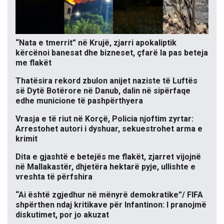
“Nata e tmerrit” në Krujë, zjarri apokaliptik
kërcënoi banesat dhe bizneset, çfarë la pas beteja
me flakët
Thatësira rekord zbulon anijet naziste të Luftës
së Dytë Botërore në Danub, dalin në sipërfaqe
edhe municione të pashpërthyera
Vrasja e të riut në Korçë, Policia njoftim zyrtar:
Arrestohet autori i dyshuar, sekuestrohet arma e
krimit
Dita e gjashtë e betejës me flakët, zjarret vijojnë
në Mallakastër, dhjetëra hektarë pyje, ullishte e
vreshta të përfshira
“Ai është zgjedhur në mënyrë demokratike”/ FIFA
shpërthen ndaj kritikave për Infantinon: I pranojmë
diskutimet, por jo akuzat