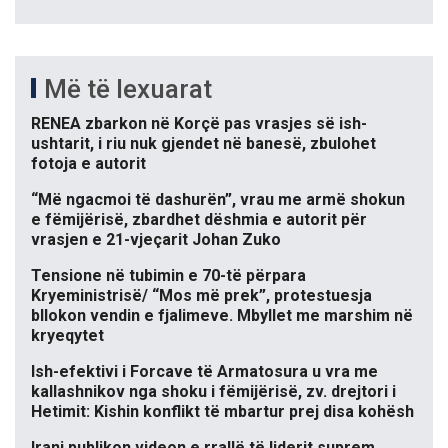
Më të lexuarat
RENEA zbarkon në Korçë pas vrasjes së ish-
ushtarit, i riu nuk gjendet në banesë, zbulohet
fotoja e autorit
“Më ngacmoi të dashurën”, vrau me armë shokun
e fëmijërisë, zbardhet dëshmia e autorit për
vrasjen e 21-vjeçarit Johan Zuko
Tensione në tubimin e 70-të përpara
Kryeministrisë/ “Mos më prek”, protestuesja
bllokon vendin e fjalimeve. Mbyllet me marshim në
kryeqytet
Ish-efektivi i Forcave të Armatosura u vra me
kallashnikov nga shoku i fëmijërisë, zv. drejtori i
Hetimit: Kishin konflikt të mbartur prej disa kohësh
Irani publikon videon e rrallë të liderit suprem,