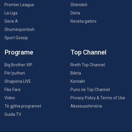
Premier League
Shëndeti
La Liga
Dieta
Serie A
Receta gatimi
Shumësportësh
Sport Gossip
Programe
Top Channel
Big Brother VIP
Rreth Top Channel
Për’puthen
Bileta
Shqipëria LIVE
Kontakt
Fiks Fare
Puno në Top Channel
Video
Privacy Policy & Terms of Use
Të gjitha programet
Aksesueshmëria
Guida TV