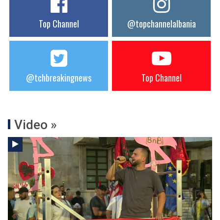
Top Channel
@topchannelalbania
@tchbreakingnews
Top Channel
Video »