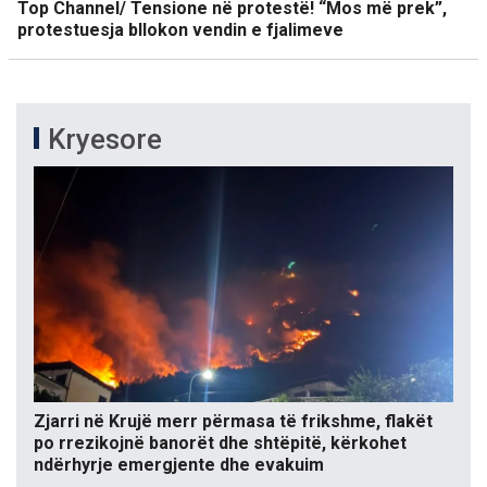
Top Channel/ Tensione në protestë! “Mos më prek”,
protestuesja bllokon vendin e fjalimeve
Kryesore
Zjarri në Krujë merr përmasa të frikshme, flakët
po rrezikojnë banorët dhe shtëpitë, kërkohet
ndërhyrje emergjente dhe evakuim