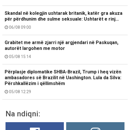
Skandal në kolegjin ushtarak britanik, katër gra akuza
për përdhunim dhe sulme seksuale: Ushtarët e rinj…
06/08 09:00
Grabitet me armë zjarri një argjendari në Paskuqan,
autorët largohen me motor
05/08 15:14
Përplasje diplomatike SHBA-Brazil, Trump i heq vizën
ambasadores së Brazilit në Uashington. Lula da Silva:
Përshkallëzim i qëllimshëm
05/08 12:29
Na ndiqni: