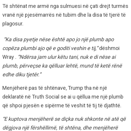
Të shtënat me armë nga sulmuesi në çati drejt turmës
vranë një pjesëmarrës në tubim dhe la disa të tjerë të
plagosur.
“Ka disa pyetje nëse është apo jo një plumb apo
copëza plumbi ajo që e goditi veshin e tij,”
dëshmoi
Wray .
“Ndërsa jam ulur këtu tani, nuk e di nëse ai
plumb, përveçse ka qëlluar lehtë, mund të ketë rënë
edhe diku tjetër.”
Menjëherë pas të shtënave, Trump tha në një
deklaratë në Truth Social se ai u qëllua me një plumb
që shpoi pjesën e sipërme të veshit të tij të djathtë.
“E kuptova menjëherë se diçka nuk shkonte në atë që
dëgjova një fërshëllimë, të shtëna, dhe menjëherë