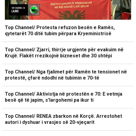
Top Channel/ Protesta refuzon besën e Ramës,
qytetarët 70 ditë tubim përpara Kryeministrisë
Top Channel/ Zjarri, thirrje urgjente për evakuim në
Krujë. Flakët rrezikojnë bizneset dhe 30 shtëpi
Top Channel/ Nga fjalimet për Ramën te tensionet në
protestë, çfarë ndodhi në tubimin e 70-të
Top Channel/ Aktivistja në protestën e 70: E vetmja
besë që të japim, s’largohemi pa ikur ti
Top Channel/ RENEA zbarkon në Korçë. Arrestohet
autori i dyshuar i vrasjes së 20-vjeçarit