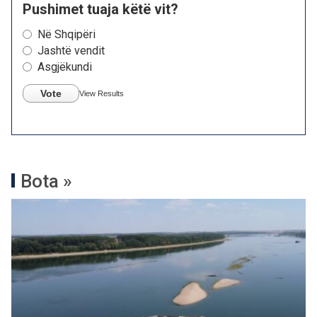
Pushimet tuaja këtë vit?
Në Shqipëri
Jashtë vendit
Asgjëkundi
Vote
View Results
Bota »