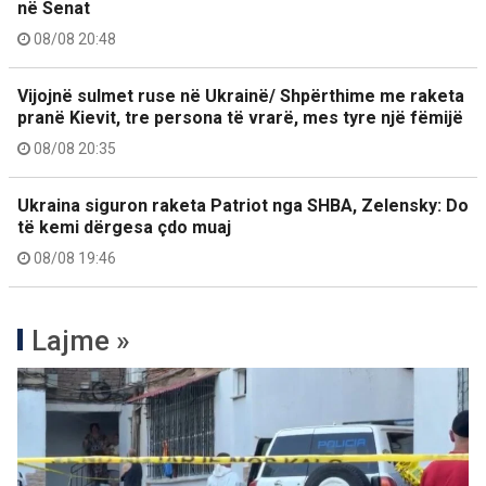
në Senat
08/08 20:48
Vijojnë sulmet ruse në Ukrainë/ Shpërthime me raketa
pranë Kievit, tre persona të vrarë, mes tyre një fëmijë
08/08 20:35
Ukraina siguron raketa Patriot nga SHBA, Zelensky: Do
të kemi dërgesa çdo muaj
08/08 19:46
Lajme »