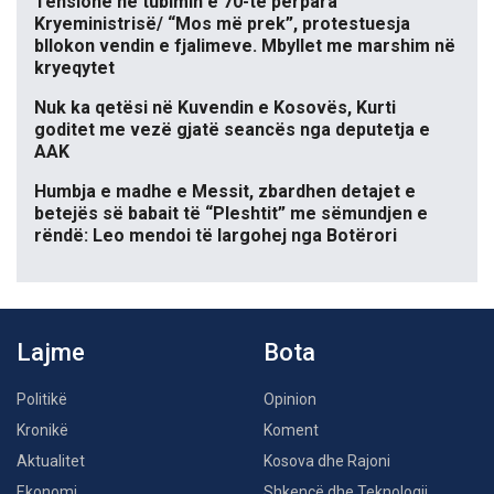
Tensione në tubimin e 70-të përpara
Kryeministrisë/ “Mos më prek”, protestuesja
bllokon vendin e fjalimeve. Mbyllet me marshim në
kryeqytet
Nuk ka qetësi në Kuvendin e Kosovës, Kurti
goditet me vezë gjatë seancës nga deputetja e
AAK
Humbja e madhe e Messit, zbardhen detajet e
betejës së babait të “Pleshtit” me sëmundjen e
rëndë: Leo mendoi të largohej nga Botërori
Lajme
Bota
Politikë
Opinion
Kronikë
Koment
Aktualitet
Kosova dhe Rajoni
Ekonomi
Shkencë dhe Teknologji