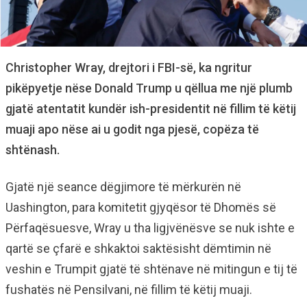
Christopher Wray, drejtori i FBI-së, ka ngritur
pikëpyetje nëse Donald Trump u qëllua me një plumb
gjatë atentatit kundër ish-presidentit në fillim të këtij
muaji apo nëse ai u godit nga pjesë, copëza të
shtënash.
Gjatë një seance dëgjimore të mërkurën në
Uashington, para komitetit gjyqësor të Dhomës së
Përfaqësuesve, Wray u tha ligjvënësve se nuk ishte e
qartë se çfarë e shkaktoi saktësisht dëmtimin në
veshin e Trumpit gjatë të shtënave në mitingun e tij të
fushatës në Pensilvani, në fillim të këtij muaji.