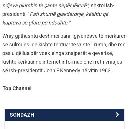
ndjeva plumbin të çante nëpër lëkurë”,
shkroi ish-
presidenti. “
Pati shumë gjakderdhje, kështu që
kuptova se çfarë po ndodhte.”
Wray gjithashtu dëshmoi para ligjvënësve të mërkurën
se sulmuesi që kishte tentuar të vriste Trump, dhe më
pas u qëllua për vdekje nga snajperët e qeverisë,
kishte kërkuar në internet informacione rreth vrasjes
së ish-presidentit John F Kennedy në vitin 1963.
Top Channel
SONDAZH