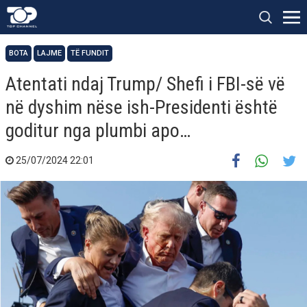
BOTA
LAJME
TË FUNDIT
Atentati ndaj Trump/ Shefi i FBI-së vë
në dyshim nëse ish-Presidenti është
goditur nga plumbi apo…
25/07/2024 22:01