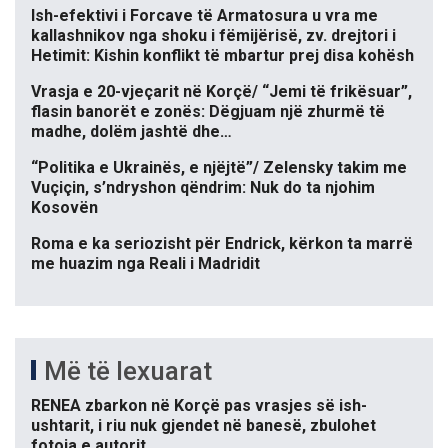
Ish-efektivi i Forcave të Armatosura u vra me
kallashnikov nga shoku i fëmijërisë, zv. drejtori i
Hetimit: Kishin konflikt të mbartur prej disa kohësh
Vrasja e 20-vjeçarit në Korçë/ “Jemi të frikësuar”,
flasin banorët e zonës: Dëgjuam një zhurmë të
madhe, dolëm jashtë dhe…
“Politika e Ukrainës, e njëjtë”/ Zelensky takim me
Vuçiçin, s’ndryshon qëndrim: Nuk do ta njohim
Kosovën
Roma e ka seriozisht për Endrick, kërkon ta marrë
me huazim nga Reali i Madridit
Më të lexuarat
RENEA zbarkon në Korçë pas vrasjes së ish-
ushtarit, i riu nuk gjendet në banesë, zbulohet
fotoja e autorit