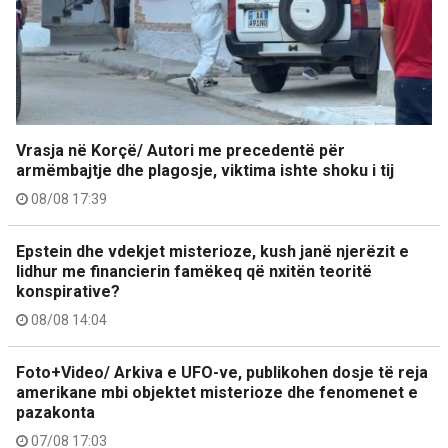
Vrasja në Korçë/ Autori me precedentë për
armëmbajtje dhe plagosje, viktima ishte shoku i tij
08/08 17:39
Epstein dhe vdekjet misterioze, kush janë njerëzit e
lidhur me financierin famëkeq që nxitën teoritë
konspirative?
08/08 14:04
Foto+Video/ Arkiva e UFO-ve, publikohen dosje të reja
amerikane mbi objektet misterioze dhe fenomenet e
pazakonta
07/08 17:03