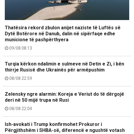
Thatësira rekord zbulon anijet naziste të Luftës së
Dytë Botërore në Danub, dalin në sipërfaqe edhe
municione të pashpërthyera
09/08 08:13
Turqia kërkon ndalimin e sulmeve në Detin e Zi, i bën
thirrje Rusisë dhe Ukrainës për armëpushim
08/08 22:59
Zelensky ngre alarmin: Koreja e Veriut do të dërgojë
deri në 50 mijë trupa në Rusi
08/08 22:04
Ish-avokati i Trump konfirmohet Prokuror i
Përgjithshëm i SHBA-së, diferencë e ngushtë votash