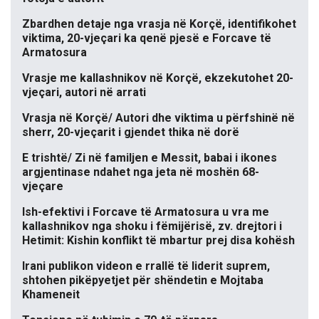
Zbardhen detaje nga vrasja në Korçë, identifikohet
viktima, 20-vjeçari ka qenë pjesë e Forcave të
Armatosura
Vrasje me kallashnikov në Korçë, ekzekutohet 20-
vjeçari, autori në arrati
Vrasja në Korçë/ Autori dhe viktima u përfshinë në
sherr, 20-vjeçarit i gjendet thika në dorë
E trishtë/ Zi në familjen e Messit, babai i ikones
argjentinase ndahet nga jeta në moshën 68-
vjeçare
Ish-efektivi i Forcave të Armatosura u vra me
kallashnikov nga shoku i fëmijërisë, zv. drejtori i
Hetimit: Kishin konflikt të mbartur prej disa kohësh
Irani publikon videon e rrallë të liderit suprem,
shtohen pikëpyetjet për shëndetin e Mojtaba
Khameneit