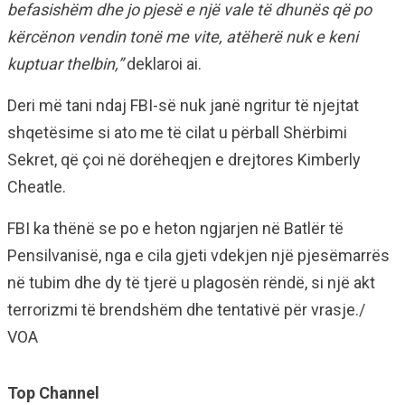
befasishëm dhe jo pjesë e një vale të dhunës që po
kërcënon vendin tonë me vite, atëherë nuk e keni
kuptuar thelbin,”
deklaroi ai.
Deri më tani ndaj FBI-së nuk janë ngritur të njejtat
shqetësime si ato me të cilat u përball Shërbimi
Sekret, që çoi në dorëheqjen e drejtores Kimberly
Cheatle.
FBI ka thënë se po e heton ngjarjen në Batlër të
Pensilvanisë, nga e cila gjeti vdekjen një pjesëmarrës
në tubim dhe dy të tjerë u plagosën rëndë, si një akt
terrorizmi të brendshëm dhe tentativë për vrasje./
VOA
Top Channel