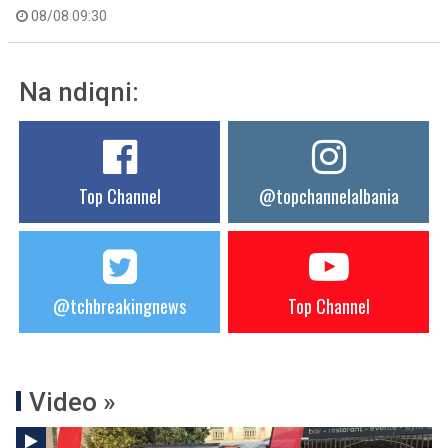
08/08 09:30
Na ndiqni:
Top Channel
@topchannelalbania
@tchbreakingnews
Top Channel
Video »