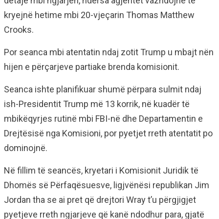
detaje mbi ngjarjen, ndërsa agjentët vazhdojnë të
kryejnë hetime mbi 20-vjeçarin Thomas Matthew
Crooks.
Por seanca mbi atentatin ndaj zotit Trump u mbajt nën
hijen e përçarjeve partiake brenda komisionit.
Seanca ishte planifikuar shumë përpara sulmit ndaj
ish-Presidentit Trump më 13 korrik, në kuadër të
mbikëqyrjes rutinë mbi FBI-në dhe Departamentin e
Drejtësisë nga Komisioni, por pyetjet rreth atentatit po
dominojnë.
Në fillim të seancës, kryetari i Komisionit Juridik të
Dhomës së Përfaqësuesve, ligjvënësi republikan Jim
Jordan tha se ai pret që drejtori Wray t’u përgjigjet
pyetjeve rreth ngjarjeve që kanë ndodhur para, gjatë