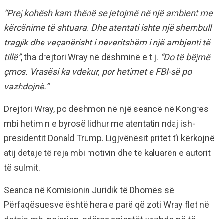
“Prej kohësh kam thënë se jetojmë në një ambient me
kërcënime të shtuara. Dhe atentati ishte një shembull
tragjik dhe veçanërisht i neveritshëm i një ambjenti të
tillë”
, tha drejtori Wray në dëshminë e tij.
“Do të bëjmë
çmos. Vrasësi ka vdekur, por hetimet e FBI-së po
vazhdojnë.”
Drejtori Wray, po dëshmon në një seancë në Kongres
mbi hetimin e byrosë lidhur me atentatin ndaj ish-
presidentit Donald Trump. Ligjvënësit pritet t’i kërkojnë
atij detaje të reja mbi motivin dhe të kaluarën e autorit
të sulmit.
Seanca në Komisionin Juridik të Dhomës së
Përfaqësuesve është hera e parë që zoti Wray flet në