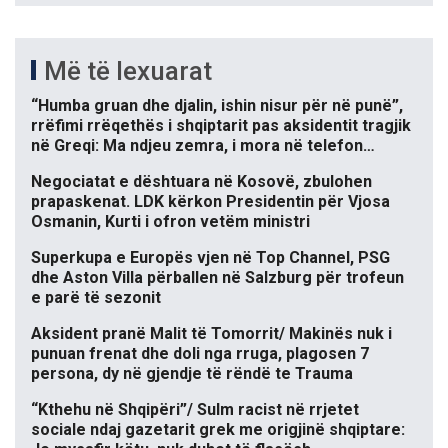
Më të lexuarat
“Humba gruan dhe djalin, ishin nisur për në punë”,
rrëfimi rrëqethës i shqiptarit pas aksidentit tragjik
në Greqi: Ma ndjeu zemra, i mora në telefon…
Negociatat e dështuara në Kosovë, zbulohen
prapaskenat. LDK kërkon Presidentin për Vjosa
Osmanin, Kurti i ofron vetëm ministri
Superkupa e Europës vjen në Top Channel, PSG
dhe Aston Villa përballen në Salzburg për trofeun
e parë të sezonit
Aksident pranë Malit të Tomorrit/ Makinës nuk i
punuan frenat dhe doli nga rruga, plagosen 7
persona, dy në gjendje të rëndë te Trauma
“Kthehu në Shqipëri”/ Sulm racist në rrjetet
sociale ndaj gazetarit grek me origjinë shqiptare: