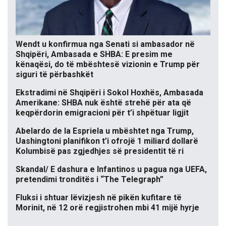
Wendt u konfirmua nga Senati si ambasador në
Shqipëri, Ambasada e SHBA: E presim me
kënaqësi, do të mbështesë vizionin e Trump për
siguri të përbashkët
Ekstradimi në Shqipëri i Sokol Hoxhës, Ambasada
Amerikane: SHBA nuk është strehë për ata që
keqpërdorin emigracioni për t’i shpëtuar ligjit
Abelardo de la Espriela u mbështet nga Trump,
Uashingtoni planifikon t’i ofrojë 1 miliard dollarë
Kolumbisë pas zgjedhjes së presidentit të ri
Skandal/ E dashura e Infantinos u pagua nga UEFA,
pretendimi tronditës i “The Telegraph”
Fluksi i shtuar lëvizjesh në pikën kufitare të
Morinit, në 12 orë regjistrohen mbi 41 mijë hyrje