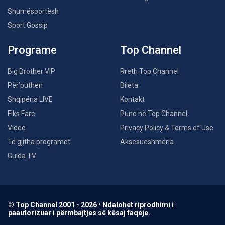
Shumësportësh
Sport Gossip
Programe
Top Channel
Big Brother VIP
Rreth Top Channel
Për’puthen
Bileta
Shqipëria LIVE
Kontakt
Fiks Fare
Puno në Top Channel
Video
Privacy Policy & Terms of Use
Të gjitha programet
Aksesueshmëria
Guida TV
© Top Channel 2001 - 2026 • Ndalohet riprodhimi i
paautorizuar i përmbajtjes së kësaj faqeje.