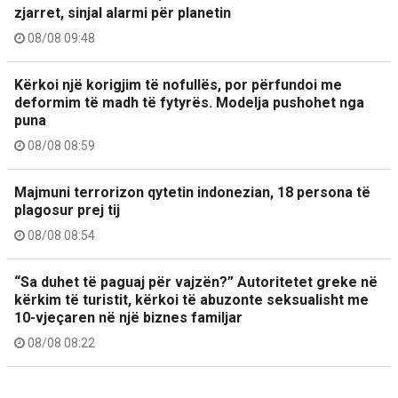
zjarret, sinjal alarmi për planetin
08/08 09:48
Kërkoi një korigjim të nofullës, por përfundoi me
deformim të madh të fytyrës. Modelja pushohet nga
puna
08/08 08:59
Majmuni terrorizon qytetin indonezian, 18 persona të
plagosur prej tij
08/08 08:54
“Sa duhet të paguaj për vajzën?” Autoritetet greke në
kërkim të turistit, kërkoi të abuzonte seksualisht me
10-vjeçaren në një biznes familjar
08/08 08:22