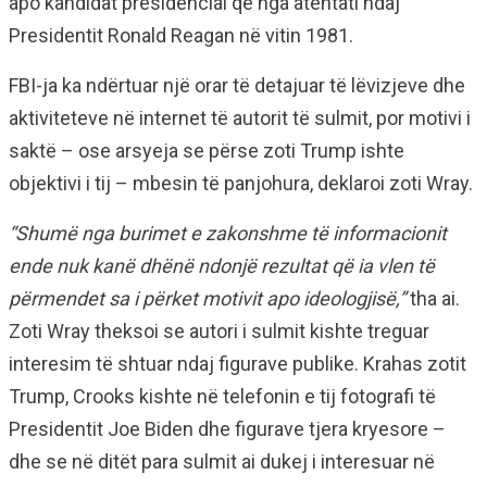
apo kandidat presidencial që nga atentati ndaj
Presidentit Ronald Reagan në vitin 1981.
FBI-ja ka ndërtuar një orar të detajuar të lëvizjeve dhe
aktiviteteve në internet të autorit të sulmit, por motivi i
saktë – ose arsyeja se përse zoti Trump ishte
objektivi i tij – mbesin të panjohura, deklaroi zoti Wray.
“Shumë nga burimet e zakonshme të informacionit
ende nuk kanë dhënë ndonjë rezultat që ia vlen të
përmendet sa i përket motivit apo ideologjisë,”
tha ai.
Zoti Wray theksoi se autori i sulmit kishte treguar
interesim të shtuar ndaj figurave publike. Krahas zotit
Trump, Crooks kishte në telefonin e tij fotografi të
Presidentit Joe Biden dhe figurave tjera kryesore –
dhe se në ditët para sulmit ai dukej i interesuar në