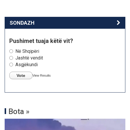
SONDAZH
Pushimet tuaja këtë vit?
Në Shqipëri
Jashtë vendit
Asgjëkundi
Vote
View Results
Bota »