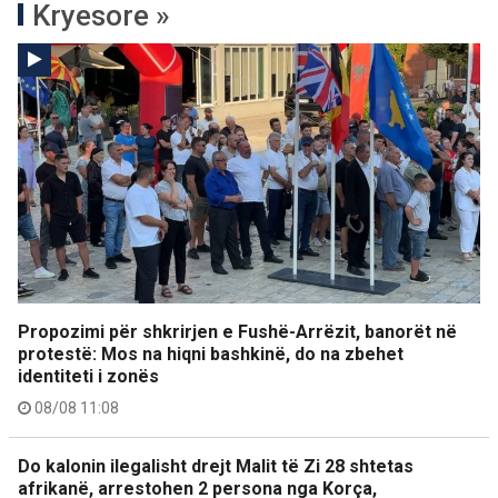
Kryesore »
Propozimi për shkrirjen e Fushë-Arrëzit, banorët në
protestë: Mos na hiqni bashkinë, do na zbehet
identiteti i zonës
08/08 11:08
Do kalonin ilegalisht drejt Malit të Zi 28 shtetas
afrikanë, arrestohen 2 persona nga Korça,