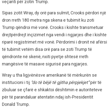
veçanti për zotin Trump.
Sipas zotit Wray, dy orë para sulmit, Crooks përdori një
dron rreth 180 metra nga skena e tubimit ku zoti
Trump qëndroi më vonë. Crooks i kishte transmetuar
drejtpërdrejt inçizimet nga vendi i ngjarjes dhe i kishte
riparë regjistrimet më vonë. Përdorimi i dronit në afërsi
të tubimit vetëm disa orë para se zoti Trump të
qëndronte në skenë, nxiti pyetje shtesë rreth
mangësive të masave sigurisë para ngjarjes.
Wray u tha ligjvënësve amerikanë të mërkurën se
institucioni i tij
“do të bëjë të gjitha përpjekjet”
për të
zbuluar se çfarë e shkaktoi dështimin e autoriteteve
për të parandaluar atentatin ndaj ish-Presidentit
Donald Trump.