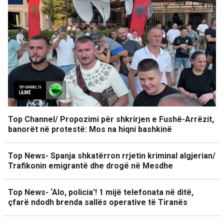
Top Channel/ Propozimi për shkrirjen e Fushë-Arrëzit,
banorët në protestë: Mos na hiqni bashkinë
Top News- Spanja shkatërron rrjetin kriminal algjerian/
Trafikonin emigrantë dhe drogë në Mesdhe
Top News- ‘Alo, policia’! 1 mijë telefonata në ditë,
çfarë ndodh brenda sallës operative të Tiranës