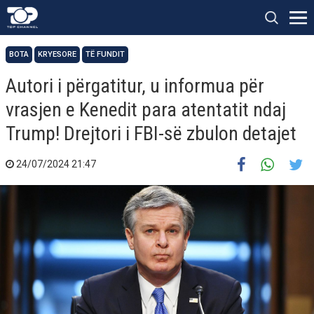
BOTA
KRYESORE
TË FUNDIT
Autori i përgatitur, u informua për
vrasjen e Kenedit para atentatit ndaj
Trump! Drejtori i FBI-së zbulon detajet
24/07/2024 21:47