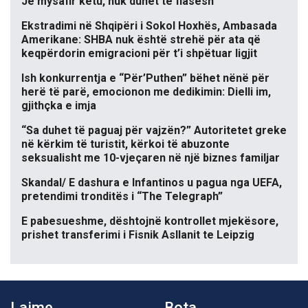
Je mysafir këtu, nuk duhet të flasësh
Ekstradimi në Shqipëri i Sokol Hoxhës, Ambasada
Amerikane: SHBA nuk është strehë për ata që
keqpërdorin emigracioni për t’i shpëtuar ligjit
Ish konkurrentja e “Për’Puthen” bëhet nënë për
herë të parë, emocionon me dedikimin: Dielli im,
gjithçka e imja
“Sa duhet të paguaj për vajzën?” Autoritetet greke
në kërkim të turistit, kërkoi të abuzonte
seksualisht me 10-vjeçaren në një biznes familjar
Skandal/ E dashura e Infantinos u pagua nga UEFA,
pretendimi tronditës i “The Telegraph”
E pabesueshme, dështojnë kontrollet mjekësore,
prishet transferimi i Fisnik Asllanit te Leipzig
Lajme
Bota