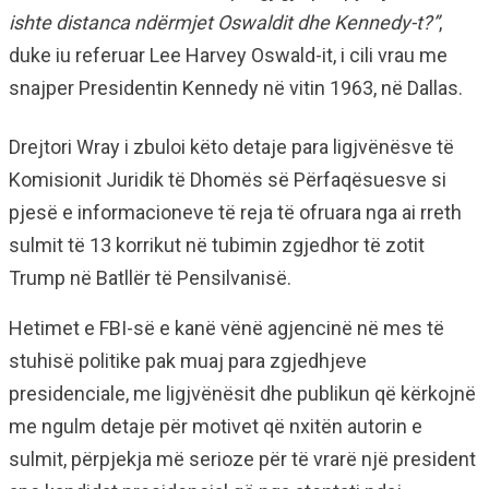
ishte distanca ndërmjet Oswaldit dhe Kennedy-t?”
,
duke iu referuar Lee Harvey Oswald-it, i cili vrau me
snajper Presidentin Kennedy në vitin 1963, në Dallas.
Drejtori Wray i zbuloi këto detaje para ligjvënësve të
Komisionit Juridik të Dhomës së Përfaqësuesve si
pjesë e informacioneve të reja të ofruara nga ai rreth
sulmit të 13 korrikut në tubimin zgjedhor të zotit
Trump në Batllër të Pensilvanisë.
Hetimet e FBI-së e kanë vënë agjencinë në mes të
stuhisë politike pak muaj para zgjedhjeve
presidenciale, me ligjvënësit dhe publikun që kërkojnë
me ngulm detaje për motivet që nxitën autorin e
sulmit, përpjekja më serioze për të vrarë një president