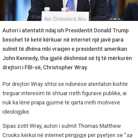
Autori i atentatit ndaj ish Presidentit Donald Trump
besohet të ketë kërkuar në internet një javë para
sulmit të dhëna mbi vrasjen e presidentit amerikan
John Kennedy, tha gjatë dëshmisë së tij të mërkurën
drejtori i FBI-së, Christopher Wray.
Por drejtori Wray shtoi se ndonëse atentatori kishte
treguar interesim të shtuar rreth figurave publike, ai
nuk ka lënë prapa gjurmë të qarta rreth motiveve
ideologjike.
Sipas zotit Wray, autori i sulmit Thomas Matthew
Crooks kërkoi në internet përgjigje për pyetjen se “
sa