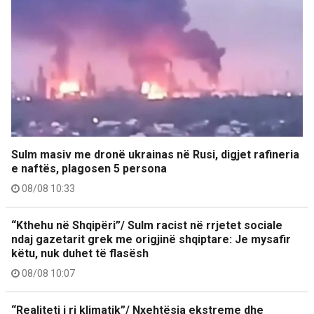
Sulm masiv me dronë ukrainas në Rusi, digjet rafineria
e naftës, plagosen 5 persona
08/08 10:33
“Kthehu në Shqipëri”/ Sulm racist në rrjetet sociale
ndaj gazetarit grek me origjinë shqiptare: Je mysafir
këtu, nuk duhet të flasësh
08/08 10:07
“Realiteti i ri klimatik”/ Nxehtësia ekstreme dhe