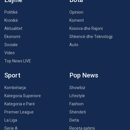
Politikë
Opinion
Kronikë
Koment
Aktualitet
Kosova dhe Rajoni
Ekonomi
Shkencë dhe Teknologji
Sociale
Auto
Video
Top News LIVE
Sport
Pop News
Kombëtarja
Showbiz
Kategoria Superiore
Lifestyle
Kategoria e Parë
Fashion
Premier League
Shëndeti
La Liga
Dieta
Serie A
Receta gatimi