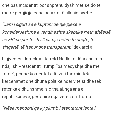
dhe pas incidentit, por shprehu dyshimet se do të
marrë përgjigje edhe para se të fillonin pyetjet.
“Jam i sigurt se e kuptoni që një pjesë e
konsiderueshme e vendit është skeptike rreth aftësisë
së FBI-së për të zhvilluar një hetim të drejtë, të
sinqertë, të hapur dhe transparent,”
deklaroi ai.
Ligjvënësi demokrat Jerrold Nadler e dënoi sulmin
ndaj ish Presidentit Trump “pa mëdyshje dhe me
forcë”, por në komentet e tij vuri theksin tek
kërcënimet dhe dhuna politike ndër vite si dhe tek
retorika e dhunshme, siç tha ai, nga ana e
republikanëve, përfshirë nga vetë zoti Trump.
“Nëse mendoni që ky plumb i atentatorit ishte i