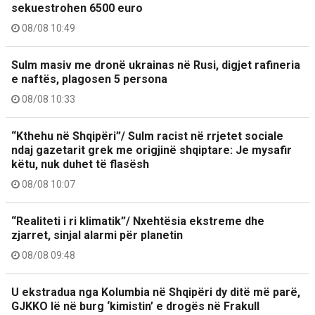
sekuestrohen 6500 euro
08/08 10:49
Sulm masiv me dronë ukrainas në Rusi, digjet rafineria
e naftës, plagosen 5 persona
08/08 10:33
“Kthehu në Shqipëri”/ Sulm racist në rrjetet sociale
ndaj gazetarit grek me origjinë shqiptare: Je mysafir
këtu, nuk duhet të flasësh
08/08 10:07
“Realiteti i ri klimatik”/ Nxehtësia ekstreme dhe
zjarret, sinjal alarmi për planetin
08/08 09:48
U ekstradua nga Kolumbia në Shqipëri dy ditë më parë,
GJKKO lë në burg ‘kimistin’ e drogës në Frakull