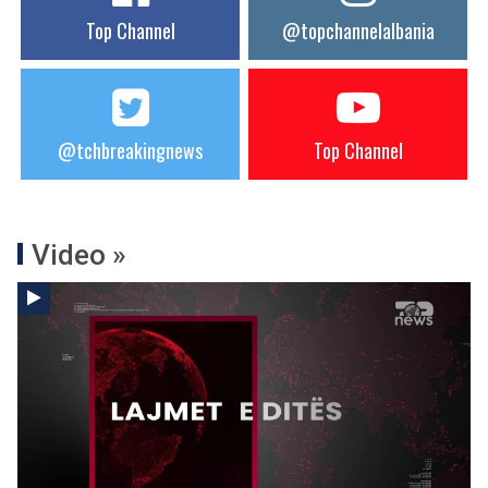
Top Channel
@topchannelalbania
@tchbreakingnews
Top Channel
Video »