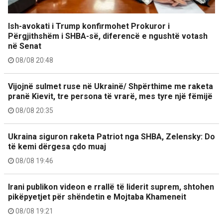
Ish-avokati i Trump konfirmohet Prokuror i
Përgjithshëm i SHBA-së, diferencë e ngushtë votash
në Senat
08/08 20:48
Vijojnë sulmet ruse në Ukrainë/ Shpërthime me raketa
pranë Kievit, tre persona të vrarë, mes tyre një fëmijë
08/08 20:35
Ukraina siguron raketa Patriot nga SHBA, Zelensky: Do
të kemi dërgesa çdo muaj
08/08 19:46
Irani publikon videon e rrallë të liderit suprem, shtohen
pikëpyetjet për shëndetin e Mojtaba Khameneit
08/08 19:21