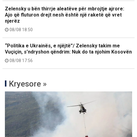
Zelensky u bën thirrje aleatëve për mbrojtje ajrore:
Ajo që fluturon drejt nesh është një raketë që vret
njerëz
08/08 18:50
“Politika e Ukrainës, e njëjtë”/ Zelensky takim me
Vuçiçin, s’ndryshon qëndrim: Nuk do ta njohim Kosovën
08/08 17:56
Kryesore »