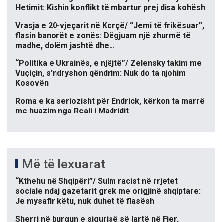
Hetimit: Kishin konflikt të mbartur prej disa kohësh
Vrasja e 20-vjeçarit në Korçë/ “Jemi të frikësuar”,
flasin banorët e zonës: Dëgjuam një zhurmë të
madhe, dolëm jashtë dhe…
“Politika e Ukrainës, e njëjtë”/ Zelensky takim me
Vuçiçin, s’ndryshon qëndrim: Nuk do ta njohim
Kosovën
Roma e ka seriozisht për Endrick, kërkon ta marrë
me huazim nga Reali i Madridit
Më të lexuarat
“Kthehu në Shqipëri”/ Sulm racist në rrjetet
sociale ndaj gazetarit grek me origjinë shqiptare:
Je mysafir këtu, nuk duhet të flasësh
Sherri në burgun e sigurisë së lartë në Fier,