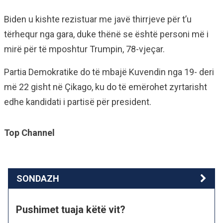
Biden u kishte rezistuar me javë thirrjeve për t’u
tërhequr nga gara, duke thënë se është personi më i
mirë për të mposhtur Trumpin, 78-vjeçar.
Partia Demokratike do të mbajë Kuvendin nga 19- deri
më 22 gisht në Çikago, ku do të emërohet zyrtarisht
edhe kandidati i partisë për president.
Top Channel
SONDAZH
Pushimet tuaja këtë vit?