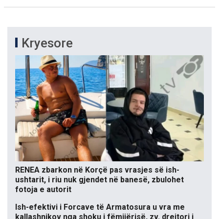
Kryesore
RENEA zbarkon në Korçë pas vrasjes së ish-
ushtarit, i riu nuk gjendet në banesë, zbulohet
fotoja e autorit
Ish-efektivi i Forcave të Armatosura u vra me
kallashnikov nga shoku i fëmijërisë, zv. drejtori i