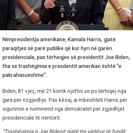
Nënpresidentja amerikane, Kamala Harris, gjatë
paraqitjes së parë publike që kur hyri në garën
presidenciale, pas tërheqjes së presidentit Joe Biden,
tha se trashëgimia e presdentit amerikan është “e
pakrahasueshme”.
Biden, 81 vjeç, më 21 korrik njoftoi se po tërhiqej nga
gara për rizgjedhje. Pas kësaj, ai mbështeti Harris për
sigurimin e nominimit nga demokratët për zgjedhjet
presidenciale të nëntorit.
“Trashëgimia e Joe Bidenit gjatë tre vjetëve të fundit