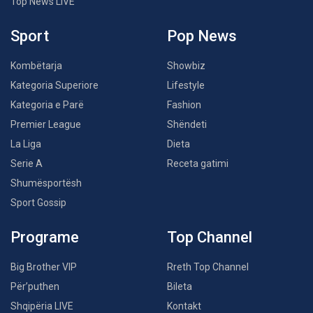
Top News LIVE
Sport
Pop News
Kombëtarja
Showbiz
Kategoria Superiore
Lifestyle
Kategoria e Parë
Fashion
Premier League
Shëndeti
La Liga
Dieta
Serie A
Receta gatimi
Shumësportësh
Sport Gossip
Programe
Top Channel
Big Brother VIP
Rreth Top Channel
Për’puthen
Bileta
Shqipëria LIVE
Kontakt