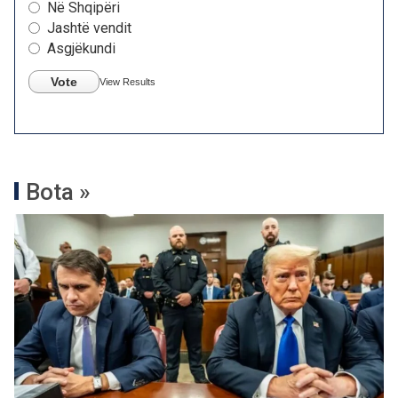
Në Shqipëri
Jashtë vendit
Asgjëkundi
Vote
View Results
Bota »