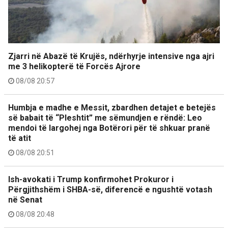
Zjarri në Abazë të Krujës, ndërhyrje intensive nga ajri
me 3 helikopterë të Forcës Ajrore
08/08 20:57
Humbja e madhe e Messit, zbardhen detajet e betejës
së babait të “Pleshtit” me sëmundjen e rëndë: Leo
mendoi të largohej nga Botërori për të shkuar pranë
të atit
08/08 20:51
Ish-avokati i Trump konfirmohet Prokuror i
Përgjithshëm i SHBA-së, diferencë e ngushtë votash
në Senat
08/08 20:48