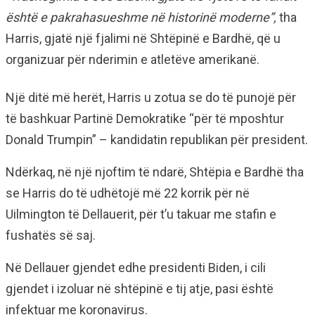
është e pakrahasueshme në historinë moderne”,
tha
Harris, gjatë një fjalimi në Shtëpinë e Bardhë, që u
organizuar për nderimin e atletëve amerikanë.
Një ditë më herët, Harris u zotua se do të punojë për
të bashkuar Partinë Demokratike “për të mposhtur
Donald Trumpin” – kandidatin republikan për president.
Ndërkaq, në një njoftim të ndarë, Shtëpia e Bardhë tha
se Harris do të udhëtojë më 22 korrik për në
Uilmington të Dellauerit, për t’u takuar me stafin e
fushatës së saj.
Në Dellauer gjendet edhe presidenti Biden, i cili
gjendet i izoluar në shtëpinë e tij atje, pasi është
infektuar me koronavirus.