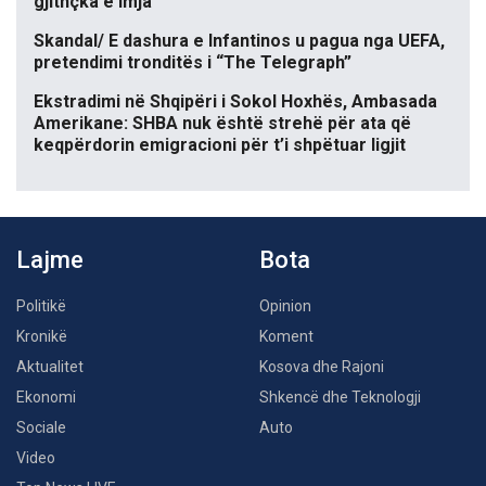
gjithçka e imja
Skandal/ E dashura e Infantinos u pagua nga UEFA,
pretendimi tronditës i “The Telegraph”
Ekstradimi në Shqipëri i Sokol Hoxhës, Ambasada
Amerikane: SHBA nuk është strehë për ata që
keqpërdorin emigracioni për t’i shpëtuar ligjit
Lajme
Bota
Politikë
Opinion
Kronikë
Koment
Aktualitet
Kosova dhe Rajoni
Ekonomi
Shkencë dhe Teknologji
Sociale
Auto
Video