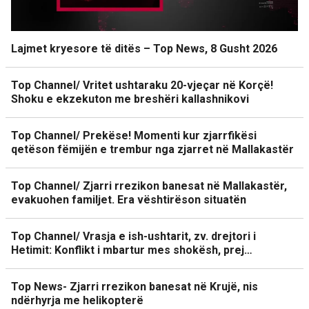
Lajmet kryesore të ditës – Top News, 8 Gusht 2026
Top Channel/ Vritet ushtaraku 20-vjeçar në Korçë!
Shoku e ekzekuton me breshëri kallashnikovi
Top Channel/ Prekëse! Momenti kur zjarrfikësi
qetëson fëmijën e trembur nga zjarret në Mallakastër
Top Channel/ Zjarri rrezikon banesat në Mallakastër,
evakuohen familjet. Era vështirëson situatën
Top Channel/ Vrasja e ish-ushtarit, zv. drejtori i
Hetimit: Konflikt i mbartur mes shokësh, prej…
Top News- Zjarri rrezikon banesat në Krujë, nis
ndërhyrja me helikopterë