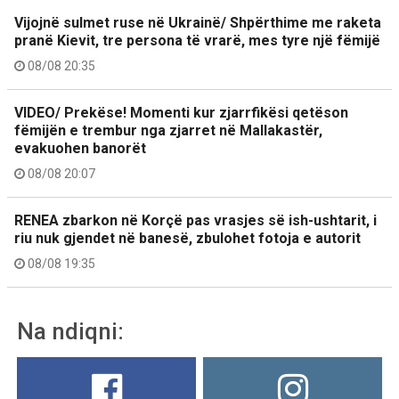
Vijojnë sulmet ruse në Ukrainë/ Shpërthime me raketa
pranë Kievit, tre persona të vrarë, mes tyre një fëmijë
08/08 20:35
VIDEO/ Prekëse! Momenti kur zjarrfikësi qetëson
fëmijën e trembur nga zjarret në Mallakastër,
evakuohen banorët
08/08 20:07
RENEA zbarkon në Korçë pas vrasjes së ish-ushtarit, i
riu nuk gjendet në banesë, zbulohet fotoja e autorit
08/08 19:35
Na ndiqni: