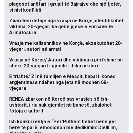
plagoset anëtari i grupit të Bajrajve dhe një tjetër,
si nisi konflikti
Zbardhen detaje nga vrasja në Korçë, identifikohet
viktima, 20-vjeçari ka qenë pjesë e Forcave të
Armatosura
Vrasje me kallashnikov në Korçë, ekzekutohet 20-
vjeçari, autori në arrati
Vrasja në Korçë/ Autori dhe viktima u përfshinë në
sherr, 20-vjeçarit i gjendet thika në dorë
E trishtë/ Zi në familjen e Messit, babai i ikones
argjentinase ndahet nga jeta në moshën 68-
vjeçare
RENEA zbarkon në Korçë pas vrasjes së ish-
ushtarit, i riu nuk gjendet në banesë, zbulohet
fotoja e autorit
Ish konkurrentja e “Për’Puthen” bëhet nënë për
herë të parë, emocionon me dedikimin: Dielli im,