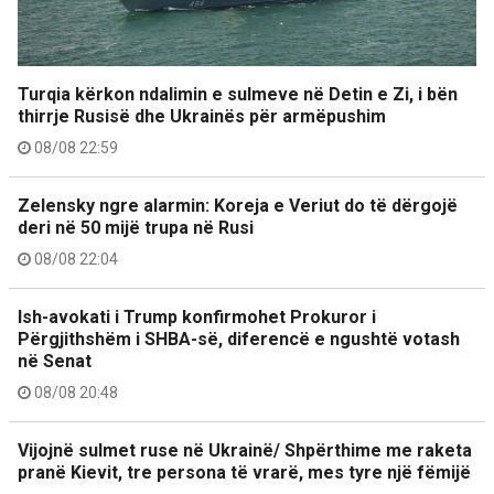
Turqia kërkon ndalimin e sulmeve në Detin e Zi, i bën
thirrje Rusisë dhe Ukrainës për armëpushim
08/08 22:59
Zelensky ngre alarmin: Koreja e Veriut do të dërgojë
deri në 50 mijë trupa në Rusi
08/08 22:04
Ish-avokati i Trump konfirmohet Prokuror i
Përgjithshëm i SHBA-së, diferencë e ngushtë votash
në Senat
08/08 20:48
Vijojnë sulmet ruse në Ukrainë/ Shpërthime me raketa
pranë Kievit, tre persona të vrarë, mes tyre një fëmijë