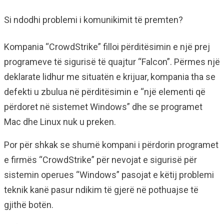
Si ndodhi problemi i komunikimit të premten?
Kompania “CrowdStrike” filloi përditësimin e një prej
programeve të sigurisë të quajtur “Falcon”. Përmes një
deklarate lidhur me situatën e krijuar, kompania tha se
defekti u zbulua në përditësimin e “një elementi që
përdoret në sistemet Windows” dhe se programet
Mac dhe Linux nuk u preken.
Por për shkak se shumë kompani i përdorin programet
e firmës “CrowdStrike” për nevojat e sigurisë për
sistemin operues “Windows” pasojat e këtij problemi
teknik kanë pasur ndikim të gjerë në pothuajse të
gjithë botën.