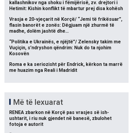
kallashnikov nga shoku i fëmijërisë, zv. drejtori i
Hetimit: Kishin konflikt të mbartur prej disa kohësh
Vrasja e 20-vjeçarit në Korçë/ “Jemi të frikësuar”,
flasin banorët e zonës: Dëgjuam një zhurmë të
madhe, dolëm jashtë dhe…
“Politika e Ukrainës, e njëjtë”/ Zelensky takim me
Vuçiçin, s’ndryshon qëndrim: Nuk do ta njohim
Kosovën
Roma e ka seriozisht për Endrick, kërkon ta marrë
me huazim nga Reali i Madridit
Më të lexuarat
RENEA zbarkon në Korçë pas vrasjes së ish-
ushtarit, i riu nuk gjendet në banesë, zbulohet
fotoja e autorit