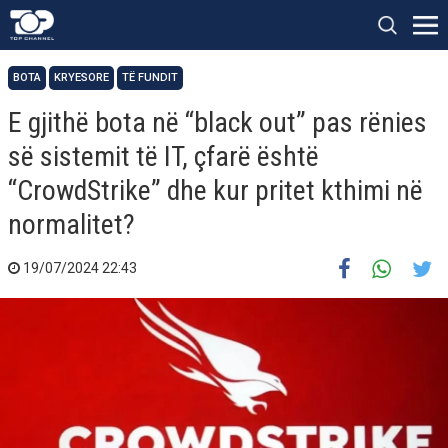
BOTA
KRYESORE
TË FUNDIT
E gjithë bota në “black out” pas rënies
së sistemit të IT, çfarë është
“CrowdStrike” dhe kur pritet kthimi në
normalitet?
19/07/2024 22:43