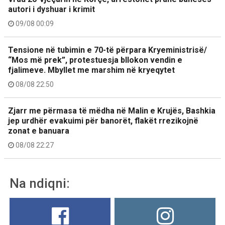
autori i dyshuar i krimit
09/08 00:09
Tensione në tubimin e 70-të përpara Kryeministrisë/
“Mos më prek”, protestuesja bllokon vendin e
fjalimeve. Mbyllet me marshim në kryeqytet
08/08 22:50
Zjarr me përmasa të mëdha në Malin e Krujës, Bashkia
jep urdhër evakuimi për banorët, flakët rrezikojnë
zonat e banuara
08/08 22:27
Na ndiqni: