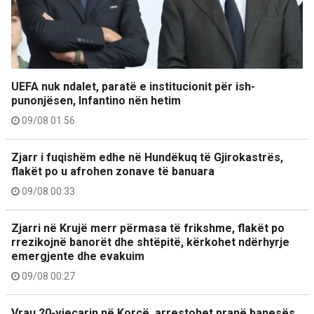
UEFA nuk ndalet, paratë e institucionit për ish-
punonjësen, Infantino nën hetim
09/08 01:56
Zjarr i fuqishëm edhe në Hundëkuq të Gjirokastrës,
flakët po u afrohen zonave të banuara
09/08 00:33
Zjarri në Krujë merr përmasa të frikshme, flakët po
rrezikojnë banorët dhe shtëpitë, kërkohet ndërhyrje
emergjente dhe evakuim
09/08 00:27
Vrau 20-vjeçarin në Korçë, arrestohet pranë banesës