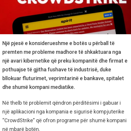
Një pjesë e konsiderueshme e botës u përball të
premten me probleme madhore të shkaktuara nga
një avari kibernetike që preku kompanitë dhe firmat e
pothuajse të gjitha fushave të industrisë, duke
bllokuar fluturimet, veprimtarinë e bankave, spitalet
dhe shumë kompani mediatike.
Në thelb të problemit qëndron përditësimi i gabuar i
një aplikacioni nga kompania e sigurisë kompjuterike
“CrowdStrike” që ofron programe për shumë kompani
në mbarë botën.