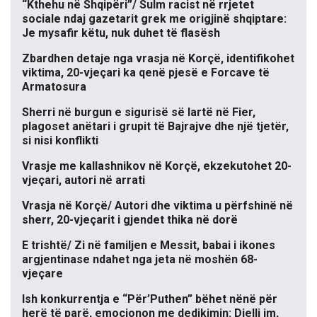
“Kthehu në Shqipëri”/ Sulm racist në rrjetet
sociale ndaj gazetarit grek me origjinë shqiptare:
Je mysafir këtu, nuk duhet të flasësh
Zbardhen detaje nga vrasja në Korçë, identifikohet
viktima, 20-vjeçari ka qenë pjesë e Forcave të
Armatosura
Sherri në burgun e sigurisë së lartë në Fier,
plagoset anëtari i grupit të Bajrajve dhe një tjetër,
si nisi konflikti
Vrasje me kallashnikov në Korçë, ekzekutohet 20-
vjeçari, autori në arrati
Vrasja në Korçë/ Autori dhe viktima u përfshinë në
sherr, 20-vjeçarit i gjendet thika në dorë
E trishtë/ Zi në familjen e Messit, babai i ikones
argjentinase ndahet nga jeta në moshën 68-
vjeçare
Ish konkurrentja e “Për’Puthen” bëhet nënë për
herë të parë, emocionon me dedikimin: Dielli im,