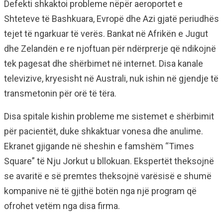
Defekti shkaktoi probleme nëpër aeroportet e
Shteteve të Bashkuara, Evropë dhe Azi gjatë periudhës
tejet të ngarkuar të verës. Bankat në Afrikën e Jugut
dhe Zelandën e re njoftuan për ndërprerje që ndikojnë
tek pagesat dhe shërbimet në internet. Disa kanale
televizive, kryesisht në Australi, nuk ishin në gjendje të
transmetonin për orë të tëra.
Disa spitale kishin probleme me sistemet e shërbimit
për pacientët, duke shkaktuar vonesa dhe anulime.
Ekranet gjigande në sheshin e famshëm “Times
Square” të Nju Jorkut u bllokuan. Ekspertët theksojnë
se avaritë e së premtes theksojnë varësisë e shumë
kompanive në të gjithë botën nga një program që
ofrohet vetëm nga disa firma.