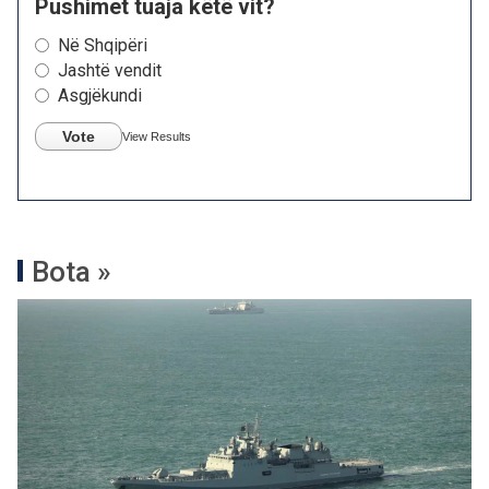
Pushimet tuaja këtë vit?
Në Shqipëri
Jashtë vendit
Asgjëkundi
Vote
View Results
Bota »