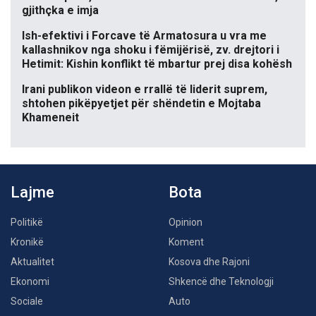
gjithçka e imja
Ish-efektivi i Forcave të Armatosura u vra me
kallashnikov nga shoku i fëmijërisë, zv. drejtori i
Hetimit: Kishin konflikt të mbartur prej disa kohësh
Irani publikon videon e rrallë të liderit suprem,
shtohen pikëpyetjet për shëndetin e Mojtaba
Khameneit
Lajme
Bota
Politikë
Opinion
Kronikë
Koment
Aktualitet
Kosova dhe Rajoni
Ekonomi
Shkencë dhe Teknologji
Sociale
Auto