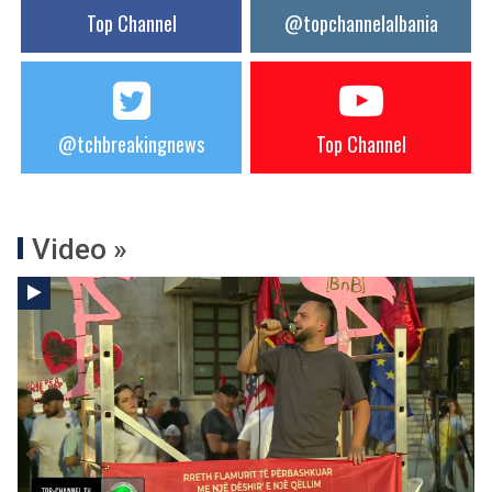
Top Channel
@topchannelalbania
@tchbreakingnews
Top Channel
Video »