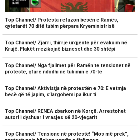
Top Channel/ Protesta refuzon besën e Ramës,
qytetarët 70 ditë tubim përpara Kryeministrisë
Top Channel/ Zjarri, thirrje urgjente për evakuim në
Krujë. Flakët rrezikojnë bizneset dhe 30 shtëpi
Top Channel/ Nga fjalimet për Ramën te tensionet në
protestë, çfarë ndodhi në tubimin e 70-të
Top Channel/ Aktivistja në protestën e 70: E vetmja
besë që të japim, s’largohemi pa ikur ti
Top Channel/ RENEA zbarkon në Korçë. Arrestohet
autori i dyshuar i vrasjes së 20-vjeçarit
Top Channel/ Tensione në protestë! “Mos më prek”,