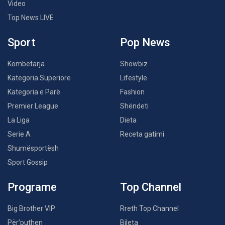
Video
Top News LIVE
Sport
Pop News
Kombëtarja
Showbiz
Kategoria Superiore
Lifestyle
Kategoria e Parë
Fashion
Premier League
Shëndeti
La Liga
Dieta
Serie A
Receta gatimi
Shumësportësh
Sport Gossip
Programe
Top Channel
Big Brother VIP
Rreth Top Channel
Për’puthen
Bileta