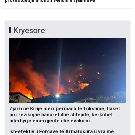
protestuesja bllokon vendin e fjalimeve
Kryesore
Zjarri në Krujë merr përmasa të frikshme, flakët
po rrezikojnë banorët dhe shtëpitë, kërkohet
ndërhyrje emergjente dhe evakuim
Ish-efektivi i Forcave të Armatosura u vra me