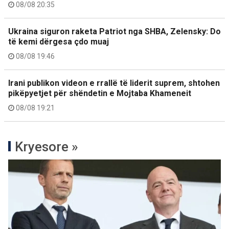
08/08 20:35
Ukraina siguron raketa Patriot nga SHBA, Zelensky: Do
të kemi dërgesa çdo muaj
08/08 19:46
Irani publikon videon e rrallë të liderit suprem, shtohen
pikëpyetjet për shëndetin e Mojtaba Khameneit
08/08 19:21
Kryesore »