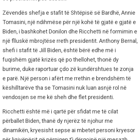
Zëvendës shefja e stafit të Shtëpisë së Bardhë, Annie
Tomasini, një ndihmëse për një kohë të gjatë e gjatë e
Biden, i bashkohet Donilon dhe Ricchetti në formimin e
një flluskë mbrojtëse rreth presidentit. Anthony Bernal,
shefi i stafit të Jill Biden, është bërë edhe më i
fuqishëm gjatë krizës që po thellohet, thonë dy
burime, duke raportuar çdo zë kundërshtues te zonja
e parë. Një person i afërt me rrethin e brendshëm të
këshilltarëve tha se Tomasini nuk luan asnjë rol në
vendosjen se me kë sheh dhe flet presidenti.
Ricchetti është më i qartë për sfidat me të cilat
përballet Biden, thanë dy njerëz të njohur me
dinamikën, kryesisht sepse ai mbetet personi kryesor
për ligjvënësit që përpiqen t’i dërgojnë një mesazh