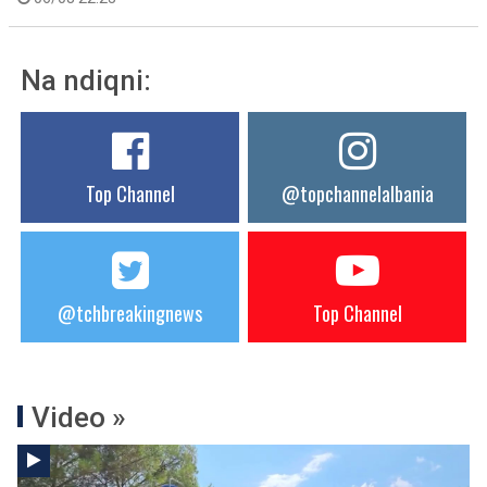
Na ndiqni:
Top Channel
@topchannelalbania
@tchbreakingnews
Top Channel
Video »