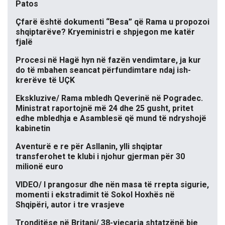
Patos
Çfarë është dokumenti “Besa” që Rama u propozoi
shqiptarëve? Kryeministri e shpjegon me katër
fjalë
Procesi në Hagë hyn në fazën vendimtare, ja kur
do të mbahen seancat përfundimtare ndaj ish-
krerëve të UÇK
Ekskluzive/ Rama mbledh Qeverinë në Pogradec.
Ministrat raportojnë më 24 dhe 25 gusht, pritet
edhe mbledhja e Asamblesë që mund të ndryshojë
kabinetin
Aventurë e re për Asllanin, ylli shqiptar
transferohet te klubi i njohur gjerman për 30
milionë euro
VIDEO/ I prangosur dhe nën masa të rrepta sigurie,
momenti i ekstradimit të Sokol Hoxhës në
Shqipëri, autor i tre vrasjeve
Tronditëse në Britani/ 38-vjeçarja shtatzënë bie