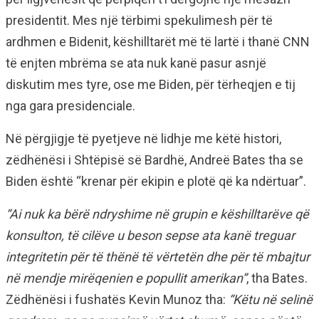
presidentit. Mes një tërbimi spekulimesh për të
ardhmen e Bidenit, këshilltarët më të lartë i thanë CNN
të enjten mbrëma se ata nuk kanë pasur asnjë
diskutim mes tyre, ose me Biden, për tërheqjen e tij
nga gara presidenciale.
Në përgjigje të pyetjeve në lidhje me këtë histori,
zëdhënësi i Shtëpisë së Bardhë, Andreë Bates tha se
Biden është “krenar për ekipin e plotë që ka ndërtuar”.
“Ai nuk ka bërë ndryshime në grupin e këshilltarëve që
konsulton, të cilëve u beson sepse ata kanë treguar
integritetin për të thënë të vërtetën dhe për të mbajtur
në mendje mirëqenien e popullit amerikan”
, tha Bates.
Zëdhënësi i fushatës Kevin Munoz tha:
“Këtu në selinë