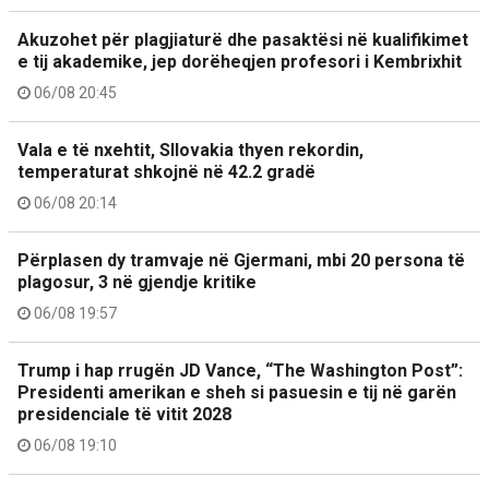
Akuzohet për plagjiaturë dhe pasaktësi në kualifikimet
e tij akademike, jep dorëheqjen profesori i Kembrixhit
06/08 20:45
Vala e të nxehtit, Sllovakia thyen rekordin,
temperaturat shkojnë në 42.2 gradë
06/08 20:14
Përplasen dy tramvaje në Gjermani, mbi 20 persona të
plagosur, 3 në gjendje kritike
06/08 19:57
Trump i hap rrugën JD Vance, “The Washington Post”:
Presidenti amerikan e sheh si pasuesin e tij në garën
presidenciale të vitit 2028
06/08 19:10