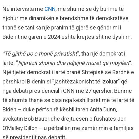
Në intervista me
CNN
, më shumë se dy burime të
njohur me dinamikën e brendshme të demokratëve
thanë se tani ka një pranim të gjerë se qëndrimi i
Bidenit në garën e 2024 është krejtësisht në dyshim.
“Të gjithë po e thonë privatisht
“, tha një demokrat i
lartë. “
Njerëzit shohin dhe ndjejnë muret që mbyllen
“.
Një tjetër demokrat i lartë pranë Shtëpisë së Bardhë e
përshkroi Bidenin si “jashtëzakonisht të izoluar” që
nga debati presidencial i CNN më 27 qershor. Burime
të shumta thanë se disa nga këshilltarët më të lartë të
Biden – duke përfshirë këshilltaren Anita Dunn,
avokatin Bob Bauer dhe drejtuesen e fushatës Jen
O’Malley Dillon – u përballën me zemërimin e familjes
së presidentit pas debatit.