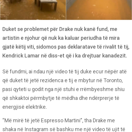
Duket se problemet për Drake nuk kanë fund, me
artistin e njohur që nuk ka kaluar periudha të mira
gjatë këtij viti, sidomos pas deklaratave të rivalit të tij,
Kendrick Lamar në diss-et që i ka drejtuar kanadezit.
Së fundmi, ai ndau një video të tij duke ecur nëpër atë
që duket të jetë rezidenca e tij e mbytur në Toronto,
pasi qyteti u godit nga një stuhi e rrëmbyeshme shiu
që shkaktoi përmbytje të mëdha dhe ndërprerje të
energjisë elektrike.
“Më mirë të jetë Espresso Martini”, tha Drake me
shaka në Instagram së bashku me një video të ujit të