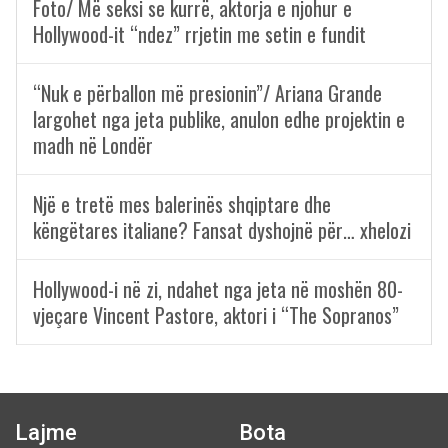
Foto/ Më seksi se kurrë, aktorja e njohur e
Hollywood-it “ndez” rrjetin me setin e fundit
“Nuk e përballon më presionin”/ Ariana Grande
largohet nga jeta publike, anulon edhe projektin e
madh në Londër
Një e tretë mes balerinës shqiptare dhe
këngëtares italiane? Fansat dyshojnë për… xhelozi
Hollywood-i në zi, ndahet nga jeta në moshën 80-
vjeçare Vincent Pastore, aktori i “The Sopranos”
Lajme
Bota