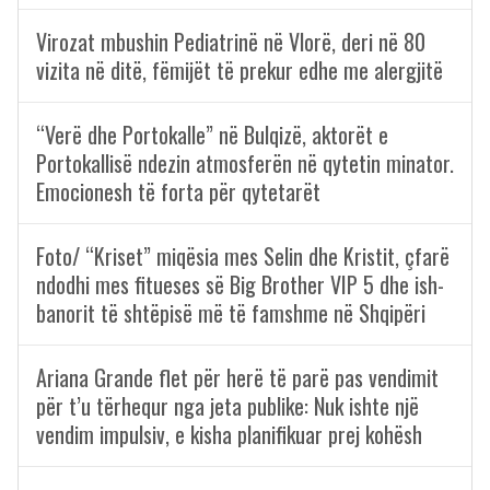
Virozat mbushin Pediatrinë në Vlorë, deri në 80
vizita në ditë, fëmijët të prekur edhe me alergjitë
“Verë dhe Portokalle” në Bulqizë, aktorët e
Portokallisë ndezin atmosferën në qytetin minator.
Emocionesh të forta për qytetarët
Foto/ “Kriset” miqësia mes Selin dhe Kristit, çfarë
ndodhi mes fitueses së Big Brother VIP 5 dhe ish-
banorit të shtëpisë më të famshme në Shqipëri
Ariana Grande flet për herë të parë pas vendimit
për t’u tërhequr nga jeta publike: Nuk ishte një
vendim impulsiv, e kisha planifikuar prej kohësh