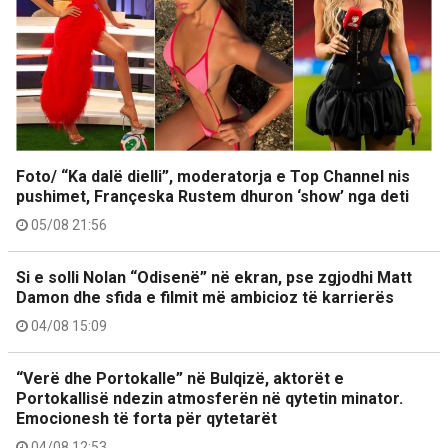
Foto/ “Ka dalë dielli”, moderatorja e Top Channel nis
pushimet, Françeska Rustem dhuron ‘show’ nga deti
05/08 21:56
Si e solli Nolan “Odisenë” në ekran, pse zgjodhi Matt
Damon dhe sfida e filmit më ambicioz të karrierës
04/08 15:09
“Verë dhe Portokalle” në Bulqizë, aktorët e
Portokallisë ndezin atmosferën në qytetin minator.
Emocionesh të forta për qytetarët
04/08 12:53