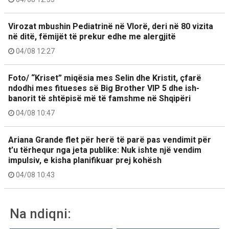
Virozat mbushin Pediatrinë në Vlorë, deri në 80 vizita
në ditë, fëmijët të prekur edhe me alergjitë
04/08 12:27
Foto/ “Kriset” miqësia mes Selin dhe Kristit, çfarë
ndodhi mes fitueses së Big Brother VIP 5 dhe ish-
banorit të shtëpisë më të famshme në Shqipëri
04/08 10:47
Ariana Grande flet për herë të parë pas vendimit për
t’u tërhequr nga jeta publike: Nuk ishte një vendim
impulsiv, e kisha planifikuar prej kohësh
04/08 10:43
Na ndiqni: