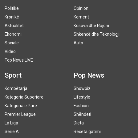
Politikë
Opinion
Kronikë
Koment
Aktualitet
Kosova dhe Rajoni
Ekonomi
Shkencë dhe Teknologji
Sociale
Auto
Video
Top News LIVE
Sport
Pop News
Kombëtarja
Showbiz
Kategoria Superiore
Lifestyle
Kategoria e Parë
Fashion
Premier League
Shëndeti
La Liga
Dieta
Serie A
Receta gatimi