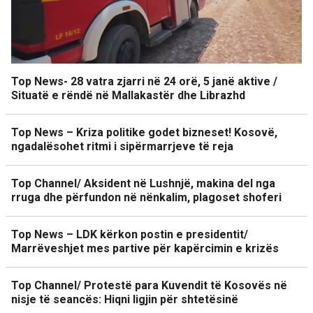
Top News- 28 vatra zjarri në 24 orë, 5 janë aktive /
Situatë e rëndë në Mallakastër dhe Librazhd
Top News – Kriza politike godet bizneset! Kosovë,
ngadalësohet ritmi i sipërmarrjeve të reja
Top Channel/ Aksident në Lushnjë, makina del nga
rruga dhe përfundon në nënkalim, plagoset shoferi
Top News – LDK kërkon postin e presidentit/
Marrëveshjet mes partive për kapërcimin e krizës
Top Channel/ Protestë para Kuvendit të Kosovës në
nisje të seancës: Hiqni ligjin për shtetësinë