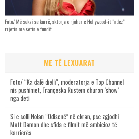
Foto/ Më seksi se kurrë, aktorja e njohur e Hollywood-it “ndez”
rrjetin me setin e fundit
ME TË LEXUARAT
Foto/ “Ka dalë dielli”, moderatorja e Top Channel
nis pushimet, Françeska Rustem dhuron ‘show’
nga deti
Si e solli Nolan “Odisenë” në ekran, pse zgjodhi
Matt Damon dhe sfida e filmit më ambicioz të
karrierës