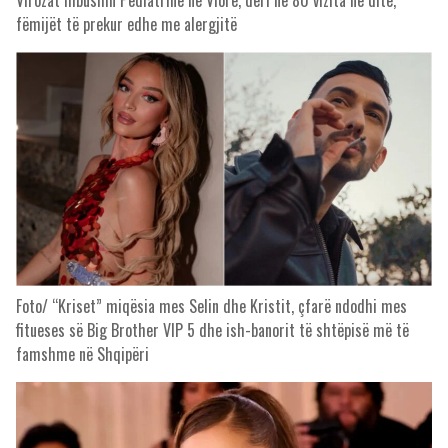
Virozat mbushin Pediatrinë në Vlorë, deri në 80 vizita në ditë,
fëmijët të prekur edhe me alergjitë
Foto/ “Kriset” miqësia mes Selin dhe Kristit, çfarë ndodhi mes
fitueses së Big Brother VIP 5 dhe ish-banorit të shtëpisë më të
famshme në Shqipëri