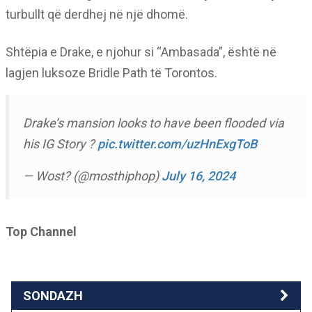
turbullt që derdhej në një dhomë.
Shtëpia e Drake, e njohur si “Ambasada”, është në
lagjen luksoze Bridle Path të Torontos.
Drake’s mansion looks to have been flooded via
his IG Story ?
pic.twitter.com/uzHnExgToB
— Wost? (@mosthiphop)
July 16, 2024
Top Channel
SONDAZH