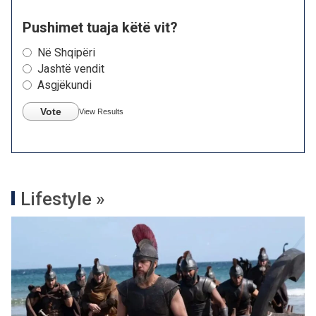
Pushimet tuaja këtë vit?
Në Shqipëri
Jashtë vendit
Asgjëkundi
Vote
View Results
Lifestyle »