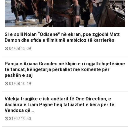
Si e solli Nolan “Odisenë” në ekran, pse zgjodhi Matt
Damon dhe sfida e filmit më ambicioz të karrierës
04/08 15:09
Pamja e Ariana Grandes në klipin e ri ngjall shqetësime
te fansat, këngëtarja përballet me komente për
peshën e saj
01/08 10:49
Vdekja tragjike e ish-anëtarit të One Direction, e
dashura e Liam Payne heq tatuazhet e bëra për të:
Vendosa që…
31/07 19:50