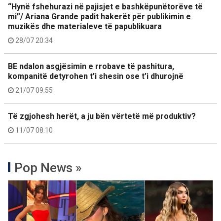
“Hynë fshehurazi në pajisjet e bashkëpunëtorëve të
mi”/ Ariana Grande padit hakerët për publikimin e
muzikës dhe materialeve të papublikuara
28/07 20:34
BE ndalon asgjësimin e rrobave të pashitura,
kompanitë detyrohen t’i shesin ose t’i dhurojnë
21/07 09:55
Të zgjohesh herët, a ju bën vërtetë më produktiv?
11/07 08:10
Pop News »