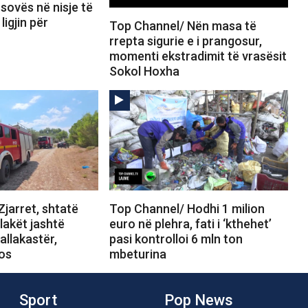
sovës në nisje të
ligjin për
Top Channel/ Nën masa të
rrepta sigurie e i prangosur,
momenti ekstradimit të vrasësit
Sokol Hoxha
jarret, shtatë
Top Channel/ Hodhi 1 milion
Flakët jashtë
euro në plehra, fati i ‘kthehet’
allakastër,
pasi kontrolloi 6 mln ton
tos
mbeturina
Sport
Pop News