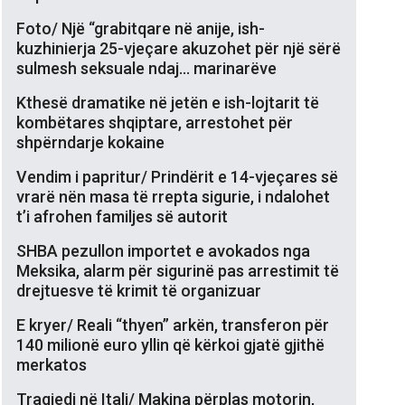
Foto/ Një “grabitqare në anije, ish-
kuzhinierja 25-vjeçare akuzohet për një sërë
sulmesh seksuale ndaj… marinarëve
Kthesë dramatike në jetën e ish-lojtarit të
kombëtares shqiptare, arrestohet për
shpërndarje kokaine
Vendim i papritur/ Prindërit e 14-vjeçares së
vrarë nën masa të rrepta sigurie, i ndalohet
t’i afrohen familjes së autorit
SHBA pezullon importet e avokados nga
Meksika, alarm për sigurinë pas arrestimit të
drejtuesve të krimit të organizuar
E kryer/ Reali “thyen” arkën, transferon për
140 milionë euro yllin që kërkoi gjatë gjithë
merkatos
Tragjedi në Itali/ Makina përplas motorin,