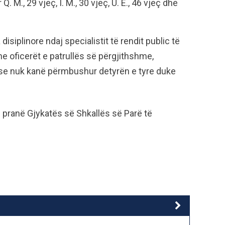
 M., 29 vjeç, I. M., 30 vjeç, U. E., 46 vjeç dhe
isiplinore ndaj specialistit të rendit public të
he oficerët e patrullës së përgjithshme,
 se nuk kanë përmbushur detyrën e tyre duke
ë pranë Gjykatës së Shkallës së Parë të