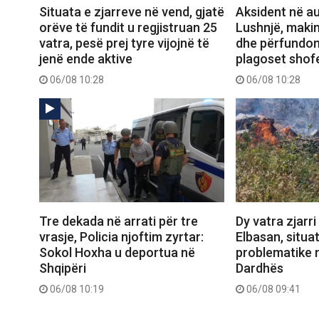
Situata e zjarreve në vend, gjatë
Aksident në au
orëve të fundit u regjistruan 25
Lushnjë, makin
vatra, pesë prej tyre vijojnë të
dhe përfundon
jenë ende aktive
plagoset shofe
06/08 10:28
06/08 10:28
Tre dekada në arrati për tre
Dy vatra zjarr
vrasje, Policia njoftim zyrtar:
Elbasan, situa
Sokol Hoxha u deportua në
problematike n
Shqipëri
Dardhës
06/08 10:19
06/08 09:41