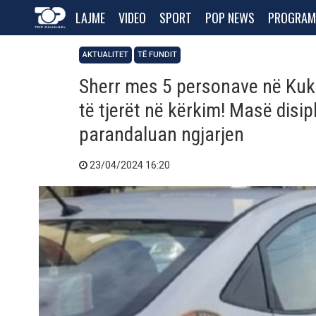
LAJME
VIDEO
SPORT
POP NEWS
PROGRAM
AKTUALITET
TË FUNDIT
Sherr mes 5 personave në Kukës
të tjerët në kërkim! Masë disip
parandaluan ngjarjen
23/04/2024 16:20