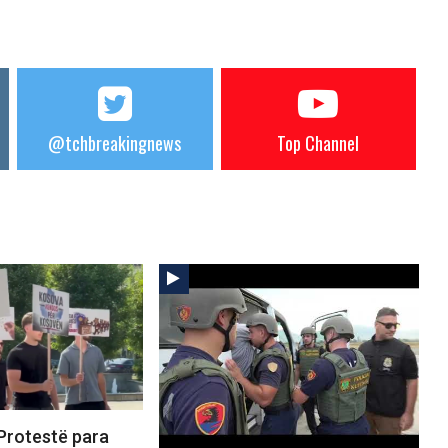
@tchbreakingnews
Top Channel
Protestë para