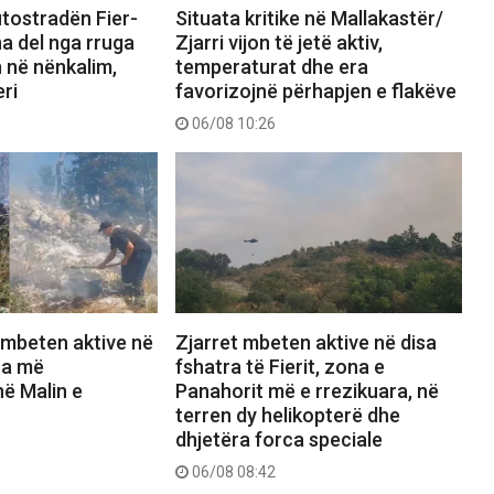
tostradën Fier-
Situata kritike në Mallakastër/
a del nga rruga
Zjarri vijon të jetë aktiv,
 në nënkalim,
temperaturat dhe era
ri
favorizojnë përhapjen e flakëve
06/08 10:26
i mbeten aktive në
Zjarret mbeten aktive në disa
ta më
fshatra të Fierit, zona e
ë Malin e
Panahorit më e rrezikuara, në
terren dy helikopterë dhe
dhjetëra forca speciale
06/08 08:42