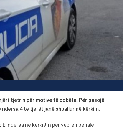
jëri-tjetrin për motive të dobëta. Për pasojë
e ndërsa 4 të tjerët janë shpallur në kërkim.
 E.E, ndërsa në kërki9m për veprën penale