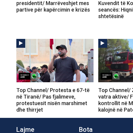
presidentit/ Marrëveshjet mes
Kuvendit të Ko
partive për kapërcimin e krizës
seancës: Hiqni 
shtetësinë
Top Channel/ Protesta e 67-të
Top Channel/ Z
në Tiranë/ Pas fjalimeve,
vatra aktive/ 
protestuesit nisën marshimet
kontrollit në M
dhe thirrjet
kalojnë në Pa
Lajme
Bota