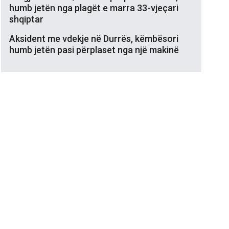
humb jetën nga plagët e marra 33-vjeçari
shqiptar
Aksident me vdekje në Durrës, këmbësori
humb jetën pasi përplaset nga një makinë