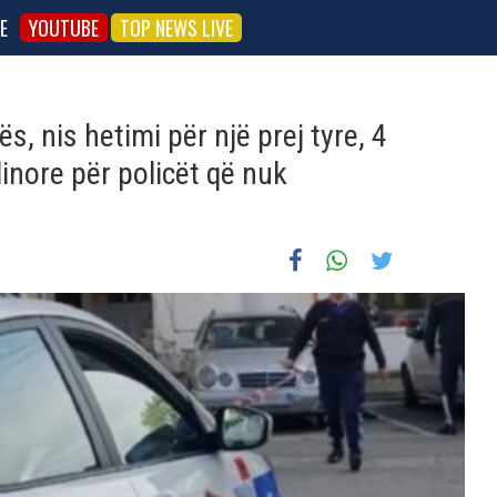
E
YOUTUBE
TOP NEWS LIVE
, nis hetimi për një prej tyre, 4
linore për policët që nuk