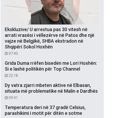
Ekskluzive/ U arrestua pas 30 vitesh në
arrati vrasësi i vëllezërve në Patos dhe një
vajze në Belgjikë, SHBA ekstradon në
Shqipëri Sokol Hoxhën
07:40
Grida Duma rrëfen bisedën me Lori Hoxhën:
Si e lashë politikën për Top Channel
22:18
Dy vatra zjarri mbeten aktive në Elbasan,
situata më problematike në Malin e Dardhës
09:41
Temperatura deri në 37 gradë Celsius,
parashikimi i motit për ditën e sotme