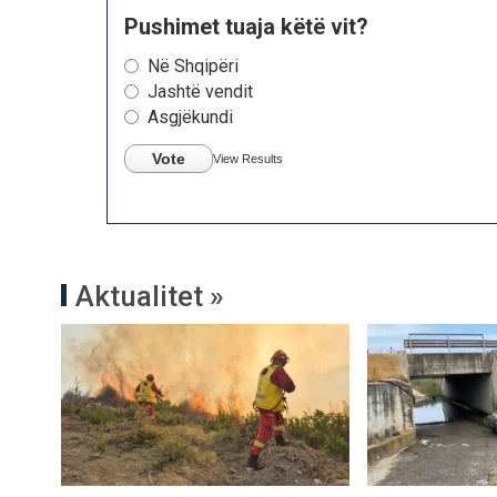
Pushimet tuaja këtë vit?
Në Shqipëri
Jashtë vendit
Asgjëkundi
Vote
View Results
Aktualitet »