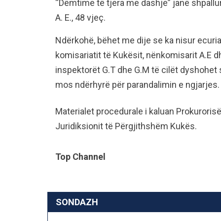
“Dëmtime të tjera me dashje” janë shpallur Q.
A. E., 48 vjeç.
Ndërkohë, bëhet me dije se ka nisur ecuria d
komisariatit të Kukësit, nënkomisarit A.E d
inspektorët G.T dhe G.M të cilët dyshohet
mos ndërhyrë për parandalimin e ngjarjes.
Materialet procedurale i kaluan Prokuroris
Juridiksionit të Përgjithshëm Kukës.
Top Channel
SONDAZH