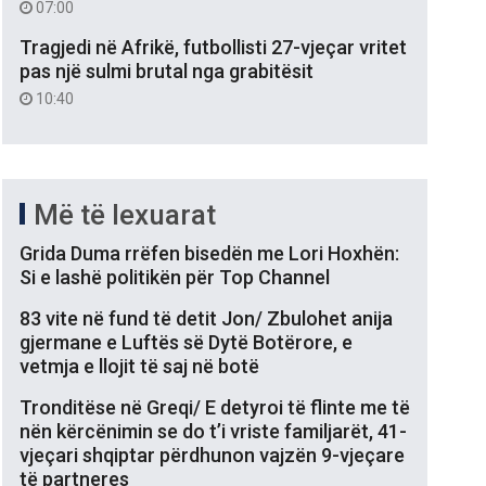
07:00
Tragjedi në Afrikë, futbollisti 27-vjeçar vritet
pas një sulmi brutal nga grabitësit
10:40
Më të lexuarat
Grida Duma rrëfen bisedën me Lori Hoxhën:
Si e lashë politikën për Top Channel
83 vite në fund të detit Jon/ Zbulohet anija
gjermane e Luftës së Dytë Botërore, e
vetmja e llojit të saj në botë
Tronditëse në Greqi/ E detyroi të flinte me të
nën kërcënimin se do t’i vriste familjarët, 41-
vjeçari shqiptar përdhunon vajzën 9-vjeçare
të partneres