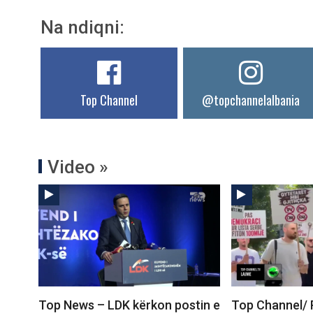
Na ndiqni:
Top Channel
@topchannelalbania
Video »
Top News – LDK kërkon postin e
Top Channel/ 