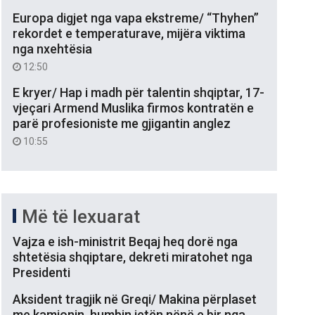
Europa digjet nga vapa ekstreme/ “Thyhen”
rekordet e temperaturave, mijëra viktima
nga nxehtësia
12:50
E kryer/ Hap i madh për talentin shqiptar, 17-
vjeçari Armend Muslika firmos kontratën e
parë profesioniste me gjigantin anglez
10:55
Më të lexuarat
Vajza e ish-ministrit Beqaj heq dorë nga
shtetësia shqiptare, dekreti miratohet nga
Presidenti
Aksident tragjik në Greqi/ Makina përplaset
me kamionin, humbin jetën nënë e bir nga