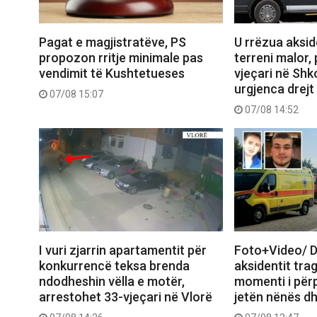
Pagat e magjistratëve, PS
U rrëzua aksid
propozon rritje minimale pas
terreni malor,
vendimit të Kushtetueses
vjeçari në Shk
urgjenca drejt
07/08 15:07
07/08 14:52
I vuri zjarrin apartamentit për
Foto+Video/ D
konkurrencë teksa brenda
aksidentit trag
ndodheshin vëlla e motër,
momenti i përp
arrestohet 33-vjeçari në Vlorë
jetën nënës dh