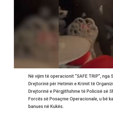
Në vijim të operacionit “SAFE TRIP”, nga 
Drejtorinë për Hetimin e Krimit të Organi
Drejtorinë e Përgjithshme të Policisë së 
Forcës së Posaçme Operacionale, u bë kapja
banues në Kukës.