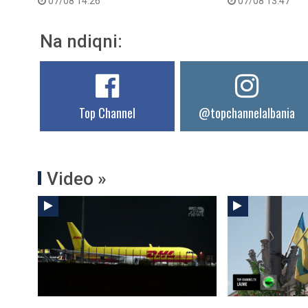
07/08 14:26
07/08 13:47
Na ndiqni:
Top Channel
@topchannelalbania
Video »