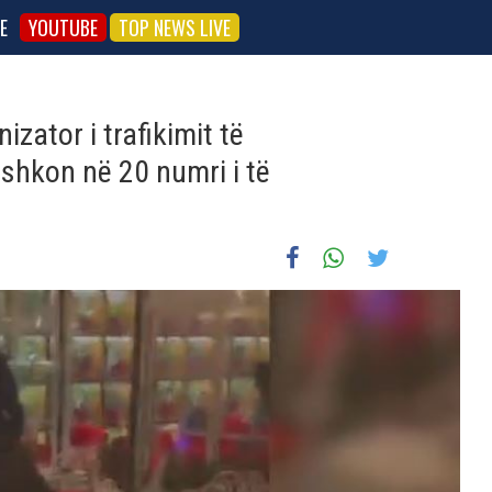
E
YOUTUBE
TOP NEWS LIVE
zator i trafikimit të
 shkon në 20 numri i të