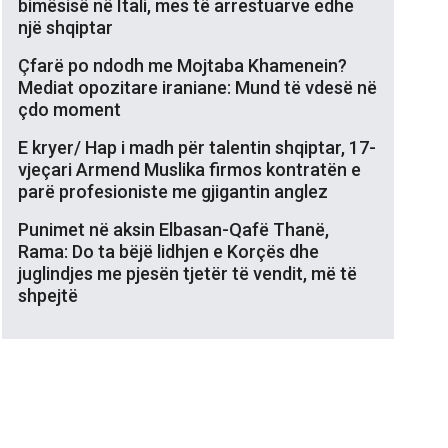
bimësisë në Itali, mes të arrestuarve edhe
një shqiptar
Çfarë po ndodh me Mojtaba Khamenein?
Mediat opozitare iraniane: Mund të vdesë në
çdo moment
E kryer/ Hap i madh për talentin shqiptar, 17-
vjeçari Armend Muslika firmos kontratën e
parë profesioniste me gjigantin anglez
Punimet në aksin Elbasan-Qafë Thanë,
Rama: Do ta bëjë lidhjen e Korçës dhe
juglindjes me pjesën tjetër të vendit, më të
shpejtë