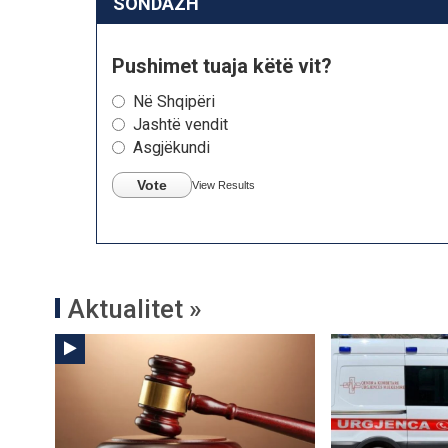
SONDAZH
Pushimet tuaja këtë vit?
Në Shqipëri
Jashtë vendit
Asgjëkundi
Vote
View Results
Aktualitet »