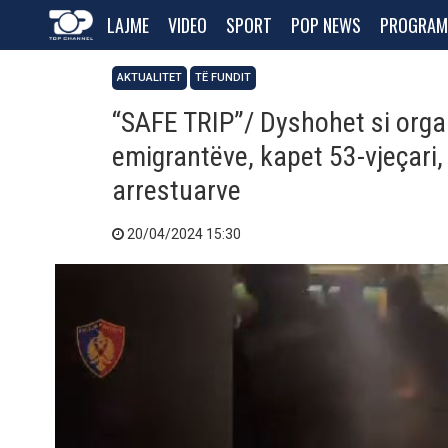
LAJME
VIDEO
SPORT
POP NEWS
PROGRAM
AKTUALITET
TË FUNDIT
“SAFE TRIP”/ Dyshohet si organi
emigrantëve, kapet 53-vjeçari,
arrestuarve
20/04/2024 15:30