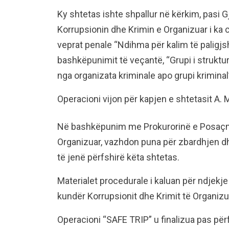
Ky shtetas ishte shpallur në kërkim, pasi 
Korrupsionin dhe Krimin e Organizuar i ka 
veprat penale “Ndihma për kalim të paligjs
bashkëpunimit të veçantë, “Grupi i struktu
nga organizata kriminale apo grupi kriminal
Operacioni vijon për kapjen e shtetasit A.
Në bashkëpunim me Prokurorinë e Posaçme
Organizuar, vazhdon puna për zbardhjen d
të jenë përfshirë këta shtetas.
Materialet procedurale i kaluan për ndjek
kundër Korrupsionit dhe Krimit të Organizua
Operacioni “SAFE TRIP” u finalizua pas përf