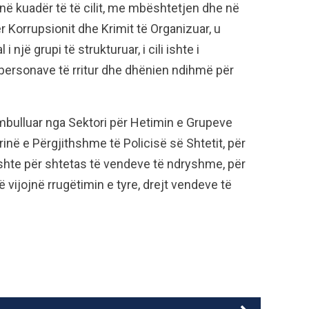
, në kuadër të të cilit, me mbështetjen dhe në
Korrupsionit dhe Krimit të Organizuar, u
një grupi të strukturuar, i cili ishte i
 personave të rritur dhe dhënien ndihmë për
umbulluar nga Sektori për Hetimin e Grupeve
inë e Përgjithshme të Policisë së Shtetit, për
ushte për shtetas të vendeve të ndryshme, për
 vijojnë rrugëtimin e tyre, drejt vendeve të