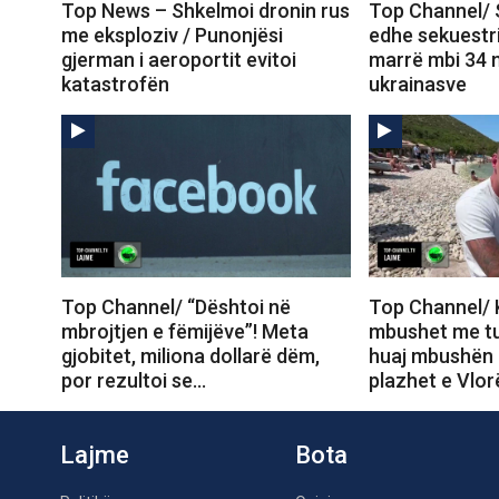
Top News – Shkelmoi dronin rus
Top Channel/ 
me eksploziv / Punonjësi
edhe sekuestri
gjerman i aeroportit evitoi
marrë mbi 34 
katastrofën
ukrainasve
Top Channel/ “Dështoi në
Top Channel/ 
mbrojtjen e fëmijëve”! Meta
mbushet me tur
gjobitet, miliona dollarë dëm,
huaj mbushën 
por rezultoi se…
plazhet e Vlor
Lajme
Bota