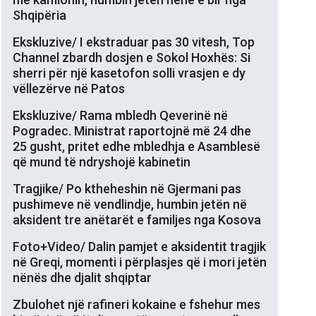
Shqipëria
Ekskluzive/ I ekstraduar pas 30 vitesh, Top
Channel zbardh dosjen e Sokol Hoxhës: Si
sherri për një kasetofon solli vrasjen e dy
vëllezërve në Patos
Ekskluzive/ Rama mbledh Qeverinë në
Pogradec. Ministrat raportojnë më 24 dhe
25 gusht, pritet edhe mbledhja e Asamblesë
që mund të ndryshojë kabinetin
Tragjike/ Po ktheheshin në Gjermani pas
pushimeve në vendlindje, humbin jetën në
aksident tre anëtarët e familjes nga Kosova
Foto+Video/ Dalin pamjet e aksidentit tragjik
në Greqi, momenti i përplasjes që i mori jetën
nënës dhe djalit shqiptar
Zbulohet një rafineri kokaine e fshehur mes