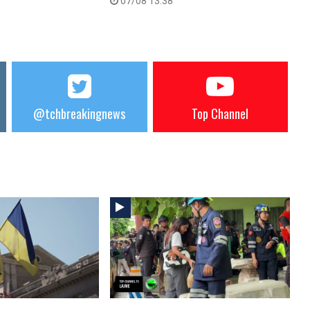
07/08 13:38
@tchbreakingnews
Top Channel