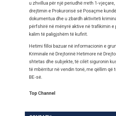
u zhvillua për një periudhë rreth 1-vjeçare
drejtimin e Prokurorisë së Posaçme kundër 
dokumentua dhe u zbardh aktiviteti kriminal i 
përfshirë në mënyrë aktive në trafikimin e
kalim të paligjshëm të kufirit.
Hetimi filloi bazuar në informacionin e gr
Kriminale në Drejtorinë Hetimore në Drejtor
shtetas dhe subjekte, të cilët siguronin k
të mbërritur në vendin tonë, me qëllim që të
BE-së.
Top Channel