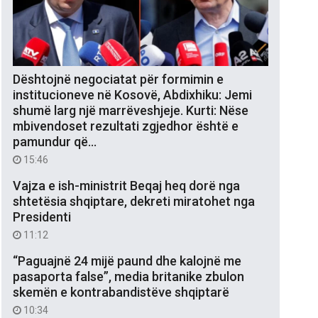
Dështojnë negociatat për formimin e
institucioneve në Kosovë, Abdixhiku: Jemi
shumë larg një marrëveshjeje. Kurti: Nëse
mbivendoset rezultati zgjedhor është e
pamundur që…
15:46
Vajza e ish-ministrit Beqaj heq dorë nga
shtetësia shqiptare, dekreti miratohet nga
Presidenti
11:12
“Paguajnë 24 mijë paund dhe kalojnë me
pasaporta false”, media britanike zbulon
skemën e kontrabandistëve shqiptarë
10:34