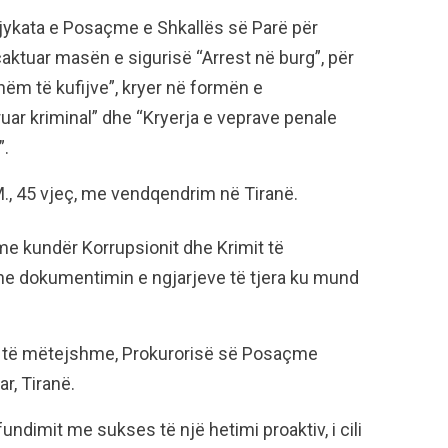
Gjykata e Posaçme e Shkallës së Parë për
caktuar masën e sigurisë “Arrest në burg”, për
hëm të kufijve”, kryer në formën e
ruar kriminal” dhe “Kryerja e veprave penale
”.
 M., 45 vjeç, me vendqendrim në Tiranë.
 kundër Korrupsionit dhe Krimit të
he dokumentimin e ngjarjeve të tjera ku mund
je të mëtejshme, Prokurorisë së Posaçme
r, Tiranë.
undimit me sukses të një hetimi proaktiv, i cili