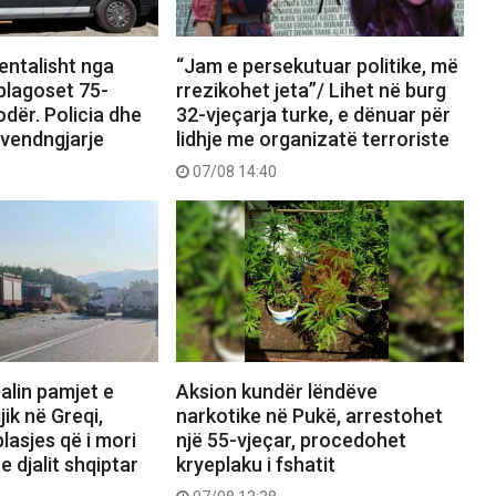
entalisht nga
“Jam e persekutuar politike, më
 plagoset 75-
rrezikohet jeta”/ Lihet në burg
odër. Policia dhe
32-vjeçarja turke, e dënuar për
 vendngjarje
lidhje me organizatë terroriste
07/08 14:40
alin pamjet e
Aksion kundër lëndëve
jik në Greqi,
narkotike në Pukë, arrestohet
lasjes që i mori
një 55-vjeçar, procedohet
e djalit shqiptar
kryeplaku i fshatit