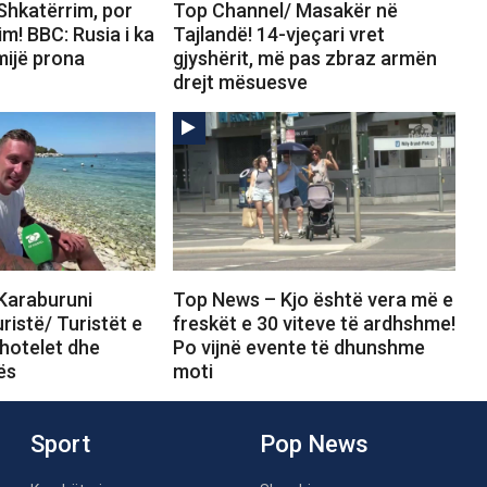
Shkatërrim, por
Top Channel/ Masakër në
m! BBC: Rusia i ka
Tajlandë! 14-vjeçari vret
mijë prona
gjyshërit, më pas zbraz armën
drejt mësuesve
Karaburuni
Top News – Kjo është vera më e
istë/ Turistët e
freskët e 30 viteve të ardhshme!
hotelet dhe
Po vijnë evente të dhunshme
ës
moti
Sport
Pop News