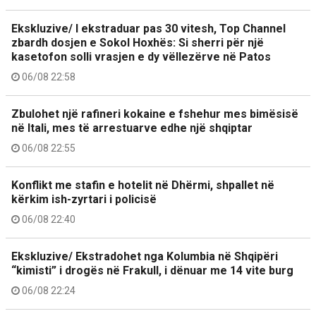
Ekskluzive/ I ekstraduar pas 30 vitesh, Top Channel
zbardh dosjen e Sokol Hoxhës: Si sherri për një
kasetofon solli vrasjen e dy vëllezërve në Patos
06/08 22:58
Zbulohet një rafineri kokaine e fshehur mes bimësisë
në Itali, mes të arrestuarve edhe një shqiptar
06/08 22:55
Konflikt me stafin e hotelit në Dhërmi, shpallet në
kërkim ish-zyrtari i policisë
06/08 22:40
Ekskluzive/ Ekstradohet nga Kolumbia në Shqipëri
“kimisti” i drogës në Frakull, i dënuar me 14 vite burg
06/08 22:24