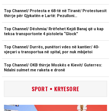
Top Channel/ Protesta e 68-të në Tiranë/ Protestuesit
thirrje për Gjykatën e Lartë: Pezulloni…
Top Channel/ Dëshmia/ Rrëfehet Kejdi Banaj që u kap
teksa transportonte 4 pistoleta “Glock”
Top Channel/ Durrës, punëtori vdes në kantier/ 40-
vjeçari u transportua në spital, por nuk mbijetoi
Top Channel/ OKB thirrje Moskës e Kievit/ Guterres:
Ndalni sulmet me raketa e dronë
SPORT • KRYESORE