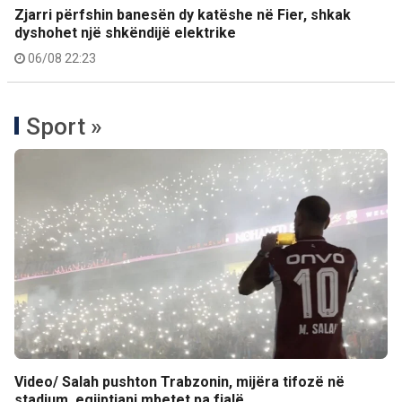
Zjarri përfshin banesën dy katëshe në Fier, shkak
dyshohet një shkëndijë elektrike
06/08 22:23
Sport »
Video/ Salah pushton Trabzonin, mijëra tifozë në
stadium, egjiptiani mbetet pa fjalë