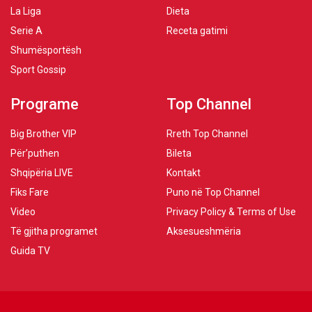
La Liga
Dieta
Serie A
Receta gatimi
Shumësportësh
Sport Gossip
Programe
Top Channel
Big Brother VIP
Rreth Top Channel
Për’puthen
Bileta
Shqipëria LIVE
Kontakt
Fiks Fare
Puno në Top Channel
Video
Privacy Policy & Terms of Use
Të gjitha programet
Aksesueshmëria
Guida TV