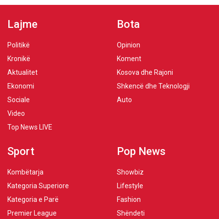
Lajme
Bota
Politikë
Opinion
Kronikë
Koment
Aktualitet
Kosova dhe Rajoni
Ekonomi
Shkencë dhe Teknologji
Sociale
Auto
Video
Top News LIVE
Sport
Pop News
Kombëtarja
Showbiz
Kategoria Superiore
Lifestyle
Kategoria e Parë
Fashion
Premier League
Shëndeti