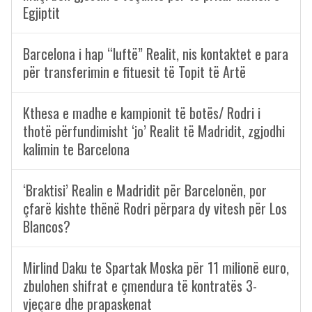
Egjiptit
Barcelona i hap “luftë” Realit, nis kontaktet e para
për transferimin e fituesit të Topit të Artë
Kthesa e madhe e kampionit të botës/ Rodri i
thotë përfundimisht ‘jo’ Realit të Madridit, zgjodhi
kalimin te Barcelona
‘Braktisi’ Realin e Madridit për Barcelonën, por
çfarë kishte thënë Rodri përpara dy vitesh për Los
Blancos?
Mirlind Daku te Spartak Moska për 11 milionë euro,
zbulohen shifrat e çmendura të kontratës 3-
vjeçare dhe prapaskenat