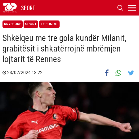
SPORT
KRYESORE
SPORT
TË FUNDIT
Shkëlqeu me tre gola kundër Milanit,
grabitësit i shkatërrojnë mbrëmjen
lojtarit të Rennes
23/02/2024 13:22