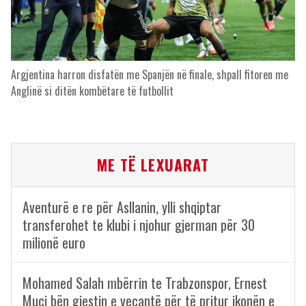
Argjentina harron disfatën me Spanjën në finale, shpall fitoren me
Anglinë si ditën kombëtare të futbollit
ME TË LEXUARAT
Aventurë e re për Asllanin, ylli shqiptar
transferohet te klubi i njohur gjerman për 30
milionë euro
Mohamed Salah mbërrin te Trabzonspor, Ernest
Muçi bën gjestin e veçantë për të pritur ikonën e