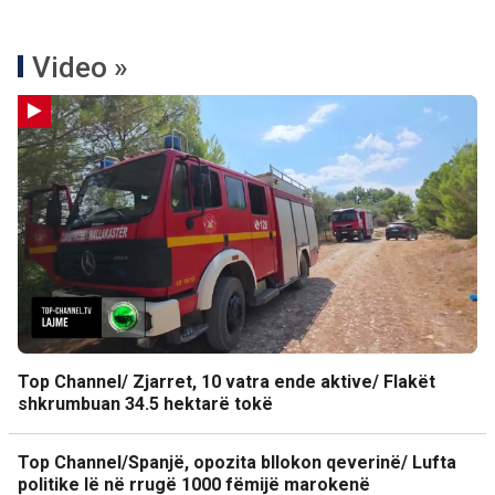
Video »
Top Channel/ Zjarret, 10 vatra ende aktive/ Flakët
shkrumbuan 34.5 hektarë tokë
Top Channel/Spanjë, opozita bllokon qeverinë/ Lufta
politike lë në rrugë 1000 fëmijë marokenë