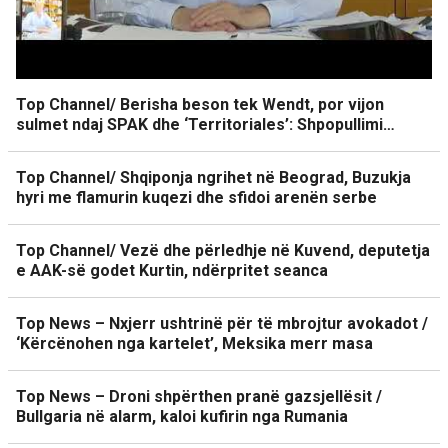
Top Channel/ Berisha beson tek Wendt, por vijon
sulmet ndaj SPAK dhe ‘Territoriales’: Shpopullimi…
Top Channel/ Shqiponja ngrihet në Beograd, Buzukja
hyri me flamurin kuqezi dhe sfidoi arenën serbe
Top Channel/ Vezë dhe përledhje në Kuvend, deputetja
e AAK-së godet Kurtin, ndërpritet seanca
Top News – Nxjerr ushtrinë për të mbrojtur avokadot /
‘Kërcënohen nga kartelet’, Meksika merr masa
Top News – Droni shpërthen pranë gazsjellësit /
Bullgaria në alarm, kaloi kufirin nga Rumania