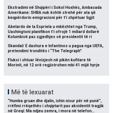
Ekstradimi në Shqipëri i Sokol Hoxhës, Ambasada
Amerikane: SHBA nuk është strehë për ata që
keqpërdorin emigracioni për t’i shpëtuar ligjit
Abelardo de la Espriela u mbështet nga Trump,
Uashingtoni planifikon t’i ofrojë 1 miliard dollarë
Kolumbisë pas zgjedhjes së presidentit të ri
Skandal/ E dashura e Infantinos u pagua nga UEFA,
pretendimi tronditës i “The Telegraph”
Fluksi i shtuar lëvizjesh në pikën kufitare të
Morinit, në 12 orë regjistrohen mbi 41 mijë hyrje
Më të lexuarat
“Humba gruan dhe djalin, ishin nisur për në punë”,
rrëfimi rrëqethës i shqiptarit pas aksidentit tragjik
në Greqi: Ma ndjeu zemra, i mora në telefon…