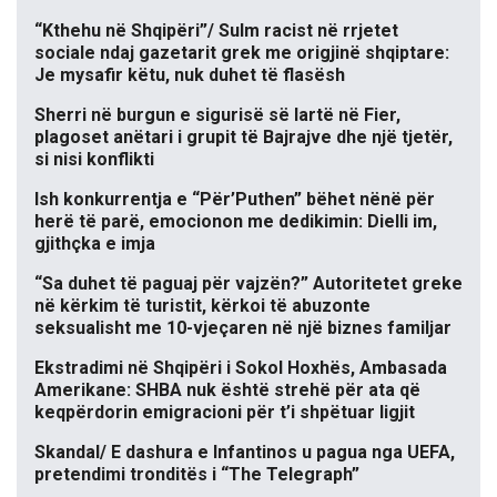
“Kthehu në Shqipëri”/ Sulm racist në rrjetet
sociale ndaj gazetarit grek me origjinë shqiptare:
Je mysafir këtu, nuk duhet të flasësh
Sherri në burgun e sigurisë së lartë në Fier,
plagoset anëtari i grupit të Bajrajve dhe një tjetër,
si nisi konflikti
Ish konkurrentja e “Për’Puthen” bëhet nënë për
herë të parë, emocionon me dedikimin: Dielli im,
gjithçka e imja
“Sa duhet të paguaj për vajzën?” Autoritetet greke
në kërkim të turistit, kërkoi të abuzonte
seksualisht me 10-vjeçaren në një biznes familjar
Ekstradimi në Shqipëri i Sokol Hoxhës, Ambasada
Amerikane: SHBA nuk është strehë për ata që
keqpërdorin emigracioni për t’i shpëtuar ligjit
Skandal/ E dashura e Infantinos u pagua nga UEFA,
pretendimi tronditës i “The Telegraph”