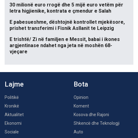
30 milionë euro rrogë dhe 5 mijë euro vetëm për
letra higjienike, kontrata e çmendur e Salah
E pabesueshme, dështojnë kontrollet mjekësore,
prishet transferimi i Fisnik Asllanit te Leipzig
E trishtë/ Zi në familjen e Messit, babai i ikones
argjentinase ndahet nga jeta në moshën 68-
vjeçare
Lajme
Bota
Politikë
Opinion
Kronikë
Koment
Aktualitet
Kosova dhe Rajoni
Ekonomi
Shkencë dhe Teknologji
Sociale
Auto