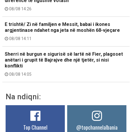
diferencë të ngushtë votash
08/08 14:26
E trishtë/ Zi në familjen e Messit, babai i ikones
argjentinase ndahet nga jeta në moshën 68-vjeçare
08/08 14:11
Sherri në burgun e sigurisë së lartë në Fier, plagoset
anëtari i grupit të Bajrajve dhe një tjetër, si nisi
konflikti
08/08 14:05
Na ndiqni:
Top Channel
@topchannelalbania