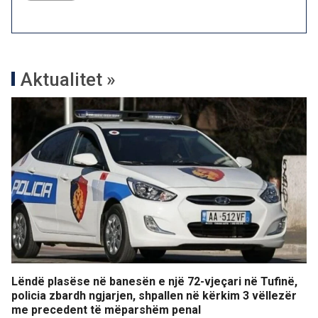
Aktualitet »
Lëndë plasëse në banesën e një 72-vjeçari në Tufinë,
policia zbardh ngjarjen, shpallen në kërkim 3 vëllezër
me precedent të mëparshëm penal