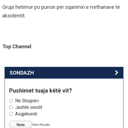
Grupi hetimor po punon për sqarimin e rrethanave të
aksidentit.
Top Channel
SONDAZH
Pushimet tuaja këtë vit?
Në Shqipëri
Jashtë vendit
Asgjëkundi
Vote
View Results