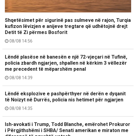
Shqetësimet për sigurinë pas sulmeve në rajon, Turqia
kufizon lëvizjen e anijeve tregtare që udhëtojnë drejt
Detit të Zi përmes Bosforit
08/08 14:56
Lëndë plasëse në banesën e një 72-vjeçari në Tufinë,
policia zbardh ngjarjen, shpallen në kërkim 3 vëllezër
me precedent të mëparshëm penal
08/08 14:39
Lëndë eksplozive e pashpërthyer në derën e dyqanit
të Noizyt në Durrës, policia nis hetimet për ngjarjen
08/08 14:35
Ish-avokati i Trump, Todd Blanche, emërohet Prokuror
i Përgjithshëmi i SHBA/ Senati amerikan e miraton me