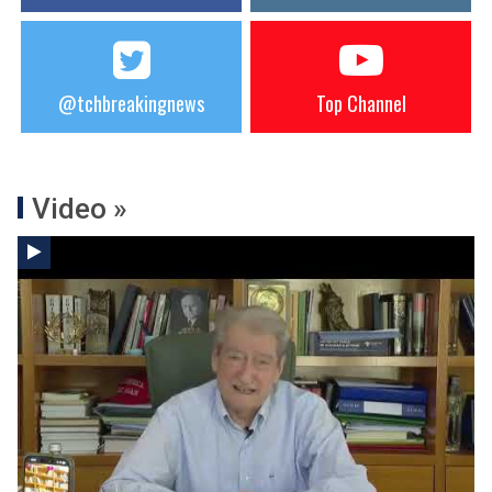
@tchbreakingnews
Top Channel
Video »