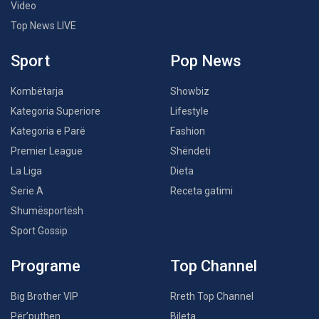
Video
Top News LIVE
Sport
Pop News
Kombëtarja
Showbiz
Kategoria Superiore
Lifestyle
Kategoria e Parë
Fashion
Premier League
Shëndeti
La Liga
Dieta
Serie A
Receta gatimi
Shumësportësh
Sport Gossip
Programe
Top Channel
Big Brother VIP
Rreth Top Channel
Për’puthen
Bileta