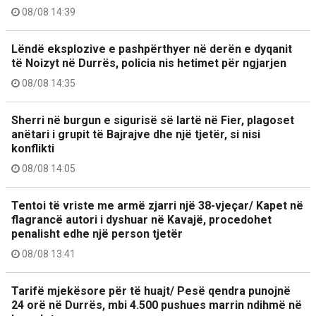
08/08 14:39
Lëndë eksplozive e pashpërthyer në derën e dyqanit
të Noizyt në Durrës, policia nis hetimet për ngjarjen
08/08 14:35
Sherri në burgun e sigurisë së lartë në Fier, plagoset
anëtari i grupit të Bajrajve dhe një tjetër, si nisi
konflikti
08/08 14:05
Tentoi të vriste me armë zjarri një 38-vjeçar/ Kapet në
flagrancë autori i dyshuar në Kavajë, procedohet
penalisht edhe një person tjetër
08/08 13:41
Tarifë mjekësore për të huajt/ Pesë qendra punojnë
24 orë në Durrës, mbi 4.500 pushues marrin ndihmë në