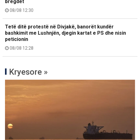
bregdet
08/08 12:30
Tetë ditë protestë në Divjakë, banorët kundër
bashkimit me Lushnjën, djegin kartat e PS dhe nisin
peticionin
08/08 12:28
Kryesore »