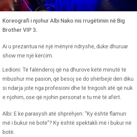
Koreografi i njohur Albi Nako nis rrugëtimin në Big
Brother VIP 3.
Ai u prezantua në një mënyrë ndryshe, duke dhuruar
show me një kërcim.
Ledioni: Të falënderoj që na dhurove këtë minutë të
mbushur me pasion, që besoj se do shërbejë deri diku
si ndarja jote nga profesioni dhe të tregosh atë që nuk
e njohim, ose që njohin personat e tu më të afërt.
Albi: E ke parasysh atë shprehjen: “Ky është flamuri
më i bukur në botë”? Ky është spektakli më i bukur në
botë.