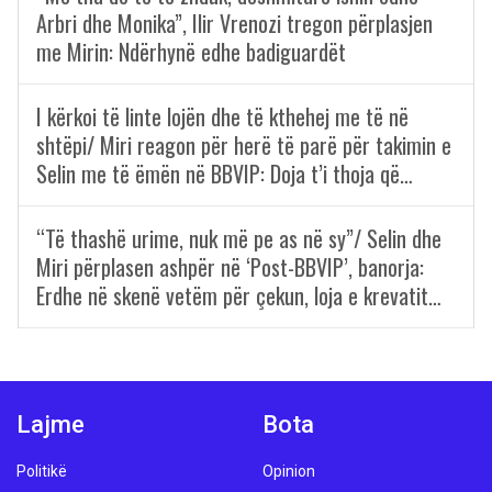
Arbri dhe Monika”, Ilir Vrenozi tregon përplasjen
me Mirin: Ndërhynë edhe badiguardët
I kërkoi të linte lojën dhe të kthehej me të në
shtëpi/ Miri reagon për herë të parë për takimin e
Selin me të ëmën në BBVIP: Doja t’i thoja që…
“Të thashë urime, nuk më pe as në sy”/ Selin dhe
Miri përplasen ashpër në ‘Post-BBVIP’, banorja:
Erdhe në skenë vetëm për çekun, loja e krevatit…
Lajme
Bota
Politikë
Opinion