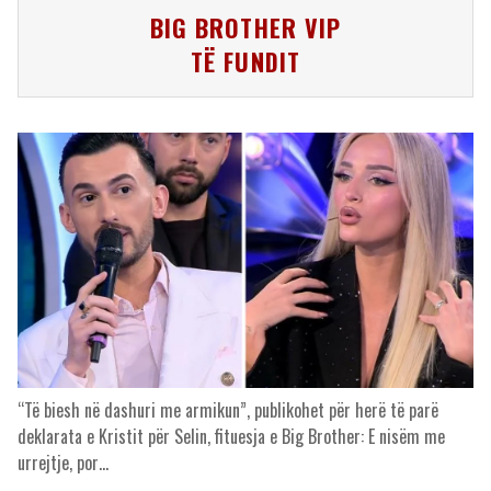
BIG BROTHER VIP
TË FUNDIT
“Të biesh në dashuri me armikun”, publikohet për herë të parë
deklarata e Kristit për Selin, fituesja e Big Brother: E nisëm me
urrejtje, por…