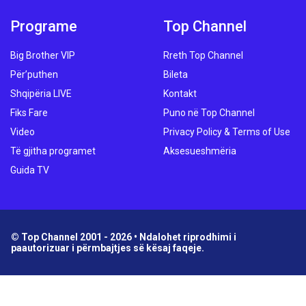
Programe
Top Channel
Big Brother VIP
Rreth Top Channel
Për’puthen
Bileta
Shqipëria LIVE
Kontakt
Fiks Fare
Puno në Top Channel
Video
Privacy Policy & Terms of Use
Të gjitha programet
Aksesueshmëria
Guida TV
© Top Channel 2001 - 2026 • Ndalohet riprodhimi i
paautorizuar i përmbajtjes së kësaj faqeje.