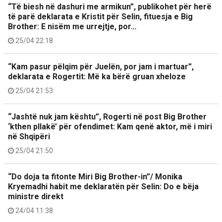
“Të biesh në dashuri me armikun”, publikohet për herë
të parë deklarata e Kristit për Selin, fituesja e Big
Brother: E nisëm me urrejtje, por…
25/04 22:18
“Kam pasur pëlqim për Juelën, por jam i martuar”,
deklarata e Rogertit: Më ka bërë gruan xheloze
25/04 21:53
“Jashtë nuk jam kështu”, Rogerti në post Big Brother
‘kthen pllakë’ për ofendimet: Kam qenë aktor, më i miri
në Shqipëri
25/04 21:50
“Do doja ta fitonte Miri Big Brother-in”/ Monika
Kryemadhi habit me deklaratën për Selin: Do e bëja
ministre direkt
24/04 11:38