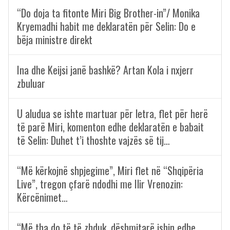
“Do doja ta fitonte Miri Big Brother-in”/ Monika
Kryemadhi habit me deklaratën për Selin: Do e
bëja ministre direkt
Ina dhe Keijsi janë bashkë? Artan Kola i nxjerr
zbuluar
U aludua se ishte martuar për letra, flet për herë
të parë Miri, komenton edhe deklaratën e babait
të Selin: Duhet t’i thoshte vajzës së tij…
“Më kërkojnë shpjegime”, Miri flet në “Shqipëria
Live”, tregon çfarë ndodhi me Ilir Vrenozin:
Kërcënimet…
“Më tha do të të zhduk, dëshmitarë ishin edhe