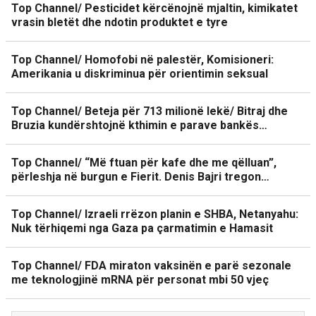
Top Channel/ Pesticidet kërcënojnë mjaltin, kimikatet
vrasin bletët dhe ndotin produktet e tyre
Top Channel/ Homofobi në palestër, Komisioneri:
Amerikania u diskriminua për orientimin seksual
Top Channel/ Beteja për 713 milionë lekë/ Bitraj dhe
Bruzia kundërshtojnë kthimin e parave bankës…
Top Channel/ “Më ftuan për kafe dhe me qëlluan”,
përleshja në burgun e Fierit. Denis Bajri tregon…
Top Channel/ Izraeli rrëzon planin e SHBA, Netanyahu:
Nuk tërhiqemi nga Gaza pa çarmatimin e Hamasit
Top Channel/ FDA miraton vaksinën e parë sezonale
me teknologjinë mRNA për personat mbi 50 vjeç