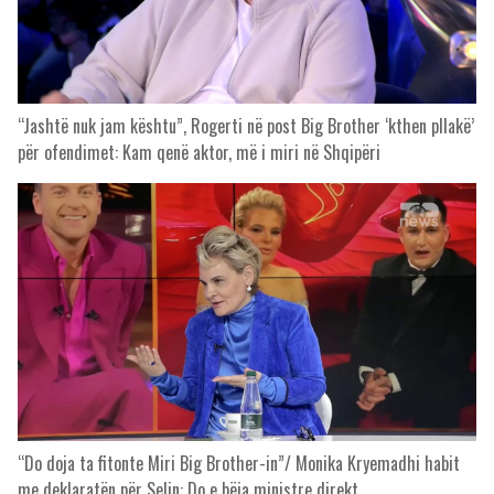
“Jashtë nuk jam kështu”, Rogerti në post Big Brother ‘kthen pllakë’
për ofendimet: Kam qenë aktor, më i miri në Shqipëri
“Do doja ta fitonte Miri Big Brother-in”/ Monika Kryemadhi habit
me deklaratën për Selin: Do e bëja ministre direkt