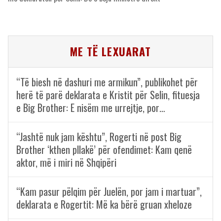
ME TË LEXUARAT
“Të biesh në dashuri me armikun”, publikohet për
herë të parë deklarata e Kristit për Selin, fituesja
e Big Brother: E nisëm me urrejtje, por…
“Jashtë nuk jam kështu”, Rogerti në post Big
Brother ‘kthen pllakë’ për ofendimet: Kam qenë
aktor, më i miri në Shqipëri
“Kam pasur pëlqim për Juelën, por jam i martuar”,
deklarata e Rogertit: Më ka bërë gruan xheloze