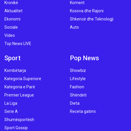
Kronikë
Koment
Aktualitet
Kosova dhe Rajoni
Ekonomi
Shkencë dhe Teknologji
Sociale
Auto
Video
Top News LIVE
Sport
Pop News
Kombëtarja
Showbiz
Kategoria Superiore
Lifestyle
Kategoria e Parë
Fashion
Premier League
Shëndeti
La Liga
Dieta
Serie A
Receta gatimi
Shumësportësh
Sport Gossip