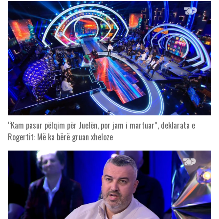
“Kam pasur pëlqim për Juelën, por jam i martuar”, deklarata e
Rogertit: Më ka bërë gruan xheloze