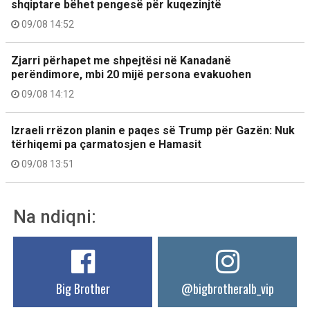
shqiptare bëhet pengesë për kuqezinjtë
09/08 14:52
Zjarri përhapet me shpejtësi në Kanadanë
perëndimore, mbi 20 mijë persona evakuohen
09/08 14:12
Izraeli rrëzon planin e paqes së Trump për Gazën: Nuk
tërhiqemi pa çarmatosjen e Hamasit
09/08 13:51
Na ndiqni:
Big Brother
@bigbrotheralb_vip