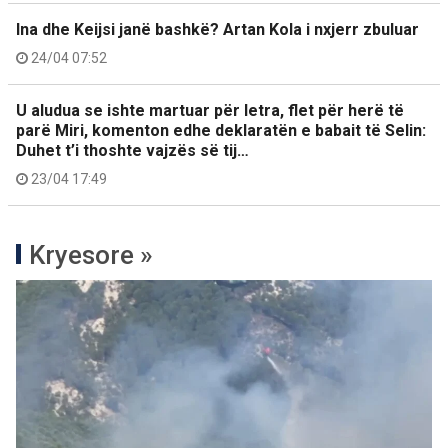
Ina dhe Keijsi janë bashkë? Artan Kola i nxjerr zbuluar
24/04 07:52
U aludua se ishte martuar për letra, flet për herë të
parë Miri, komenton edhe deklaratën e babait të Selin:
Duhet t’i thoshte vajzës së tij…
23/04 17:49
Kryesore »