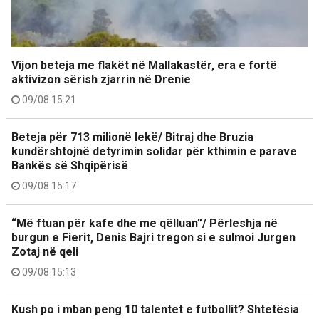
Vijon beteja me flakët në Mallakastër, era e fortë
aktivizon sërish zjarrin në Drenie
09/08 15:21
Beteja për 713 milionë lekë/ Bitraj dhe Bruzia
kundërshtojnë detyrimin solidar për kthimin e parave
Bankës së Shqipërisë
09/08 15:17
“Më ftuan për kafe dhe me qëlluan”/ Përleshja në
burgun e Fierit, Denis Bajri tregon si e sulmoi Jurgen
Zotaj në qeli
09/08 15:13
Kush po i mban peng 10 talentet e futbollit? Shtetësia