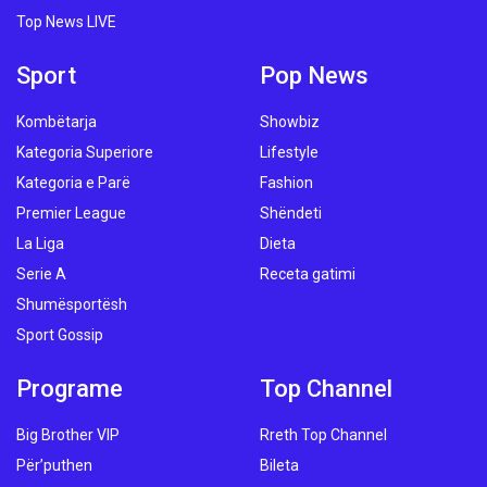
Top News LIVE
Sport
Pop News
Kombëtarja
Showbiz
Kategoria Superiore
Lifestyle
Kategoria e Parë
Fashion
Premier League
Shëndeti
La Liga
Dieta
Serie A
Receta gatimi
Shumësportësh
Sport Gossip
Programe
Top Channel
Big Brother VIP
Rreth Top Channel
Për’puthen
Bileta