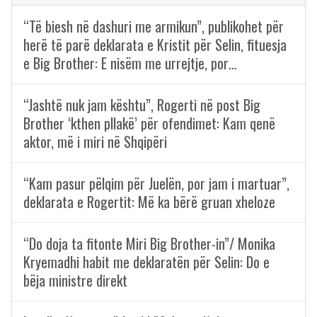
“Të biesh në dashuri me armikun”, publikohet për
herë të parë deklarata e Kristit për Selin, fituesja
e Big Brother: E nisëm me urrejtje, por…
“Jashtë nuk jam kështu”, Rogerti në post Big
Brother ‘kthen pllakë’ për ofendimet: Kam qenë
aktor, më i miri në Shqipëri
“Kam pasur pëlqim për Juelën, por jam i martuar”,
deklarata e Rogertit: Më ka bërë gruan xheloze
“Do doja ta fitonte Miri Big Brother-in”/ Monika
Kryemadhi habit me deklaratën për Selin: Do e
bëja ministre direkt