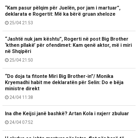
“Kam pasur pëlqim për Juelën, por jam i martuar”,
deklarata e Rogertit: Më ka bërë gruan xheloze
25/04 21:53
“Jashtë nuk jam kështu”, Rogerti në post Big Brother
‘kthen pllakë’ për ofendimet: Kam qenë aktor, më i miri
në Shqipëri
25/04 21:50
“Do doja ta fitonte Miri Big Brother-in”/ Monika
Kryemadhi habit me deklaratën për Selin: Do e bëja
ministre direkt
24/04 11:38
Ina dhe Keijsi janë bashkë? Artan Kola i nxjerr zbuluar
24/04 07:52