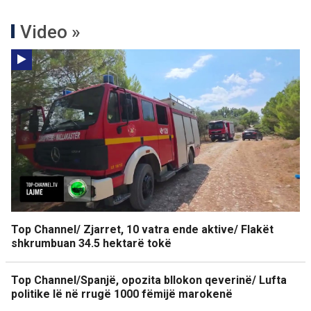
Video »
Top Channel/ Zjarret, 10 vatra ende aktive/ Flakët
shkrumbuan 34.5 hektarë tokë
Top Channel/Spanjë, opozita bllokon qeverinë/ Lufta
politike lë në rrugë 1000 fëmijë marokenë