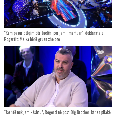
“Kam pasur pëlqim për Juelën, por jam i martuar”, deklarata e
Rogertit: Më ka bërë gruan xheloze
“Jashtë nuk jam kështu”, Rogerti në post Big Brother ‘kthen pllakë’