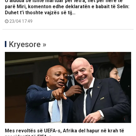
U aludua se ishte martuar për letra, flet për herë të
parë Miri, komenton edhe deklaratën e babait të Selin:
Duhet t’i thoshte vajzës së tij…
23/04 17:49
Kryesore »
Mes revoltës së UEFA-s, Afrika del hapur në krah të