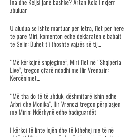
Ina dhe Keijsi janë bashkë? Artan Kola i nxjerr
zbuluar
U aludua se ishte martuar për letra, flet për herë
të parë Miri, komenton edhe deklaratën e babait
të Selin: Duhet t’i thoshte vajzës së tij…
“Më kërkojnë shpjegime”, Miri flet në “Shqipëria
Live”, tregon çfarë ndodhi me Ilir Vrenozin:
Kërcënimet…
“Më tha do të të zhduk, dëshmitarë ishin edhe
Arbri dhe Monika”, Ilir Vrenozi tregon përplasjen
me Mirin: Ndërhynë edhe badiguardët
I kërkoi të linte lojën dhe të kthehej me të në