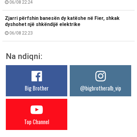
06/08 22:24
Zjarri përfshin banesën dy katëshe në Fier, shkak
dyshohet një shkëndijë elektrike
06/08 22:23
Na ndiqni:
Big Brother
@bigbrotheralb_vip
Top Channel