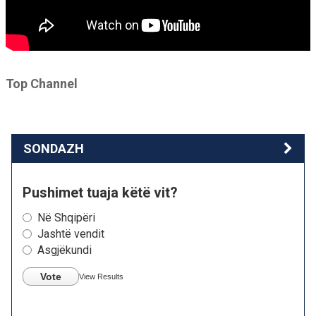
Top Channel
SONDAZH
Pushimet tuaja këtë vit?
Në Shqipëri
Jashtë vendit
Asgjëkundi
Vote
View Results