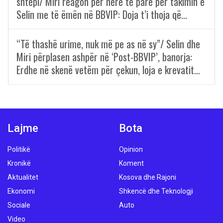
shtëpi/ Miri reagon për herë të parë për takimin e
Selin me të ëmën në BBVIP: Doja t’i thoja që…
“Të thashë urime, nuk më pe as në sy”/ Selin dhe
Miri përplasen ashpër në ‘Post-BBVIP’, banorja:
Erdhe në skenë vetëm për çekun, loja e krevatit…
Lajme
Bota
Politikë
Opinion
Kronikë
Koment
Aktualitet
Kosova dhe Rajoni
Ekonomi
Shkencë dhe Teknologji
Sociale
Auto
Video