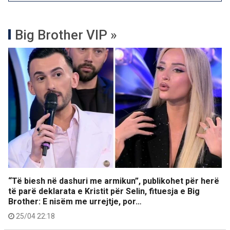
Big Brother VIP »
“Të biesh në dashuri me armikun”, publikohet për herë
të parë deklarata e Kristit për Selin, fituesja e Big
Brother: E nisëm me urrejtje, por…
25/04 22:18