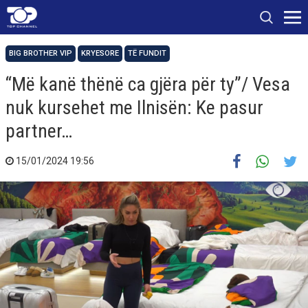
BIG BROTHER VIP
KRYESORE
TË FUNDIT
“Më kanë thënë ca gjëra për ty”/ Vesa
nuk kursehet me Ilnisën: Ke pasur
partner…
15/01/2024 19:56