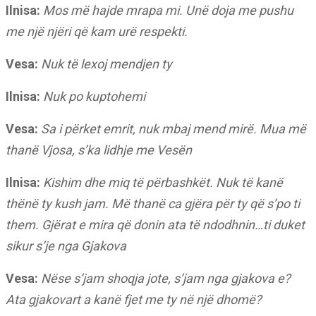
Ilnisa:
Mos më hajde mrapa mi. Unë doja me pushu
me një njëri që kam urë respekti.
Vesa:
Nuk të lexoj mendjen ty
Ilnisa:
Nuk po kuptohemi
Vesa:
Sa i përket emrit, nuk mbaj mend mirë. Mua më
thanë Vjosa, s’ka lidhje me Vesën
Ilnisa:
Kishim dhe miq të përbashkët. Nuk të kanë
thënë ty kush jam. Më thanë ca gjëra për ty që s’po ti
them. Gjërat e mira që donin ata të ndodhnin…ti duket
sikur s’je nga Gjakova
Vesa:
Nëse s’jam shoqja jote, s’jam nga gjakova e?
Ata gjakovart a kanë fjet me ty në një dhomë?