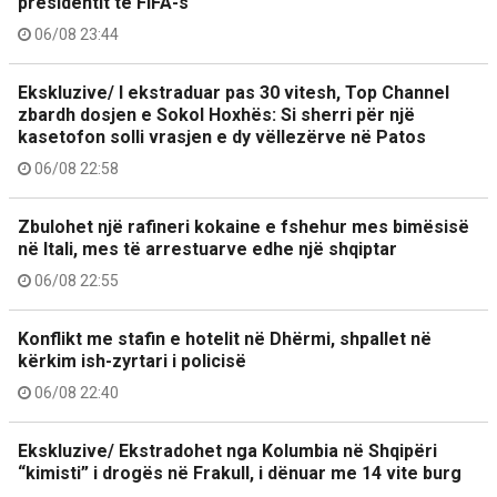
presidentit të FIFA-s
06/08 23:44
Ekskluzive/ I ekstraduar pas 30 vitesh, Top Channel
zbardh dosjen e Sokol Hoxhës: Si sherri për një
kasetofon solli vrasjen e dy vëllezërve në Patos
06/08 22:58
Zbulohet një rafineri kokaine e fshehur mes bimësisë
në Itali, mes të arrestuarve edhe një shqiptar
06/08 22:55
Konflikt me stafin e hotelit në Dhërmi, shpallet në
kërkim ish-zyrtari i policisë
06/08 22:40
Ekskluzive/ Ekstradohet nga Kolumbia në Shqipëri
“kimisti” i drogës në Frakull, i dënuar me 14 vite burg