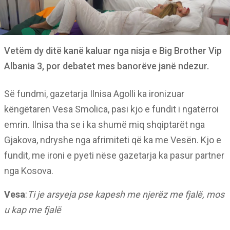
Vetëm dy ditë kanë kaluar nga nisja e Big Brother Vip
Albania 3, por debatet mes banorëve janë ndezur.
Së fundmi, gazetarja Ilnisa Agolli ka ironizuar
këngëtaren Vesa Smolica, pasi kjo e fundit i ngatërroi
emrin. Ilnisa tha se i ka shumë miq shqiptarët nga
Gjakova, ndryshe nga afrimiteti që ka me Vesën. Kjo e
fundit, me ironi e pyeti nëse gazetarja ka pasur partner
nga Kosova.
Vesa
:
Ti je arsyeja pse kapesh me njerëz me fjalë, mos
u kap me fjalë