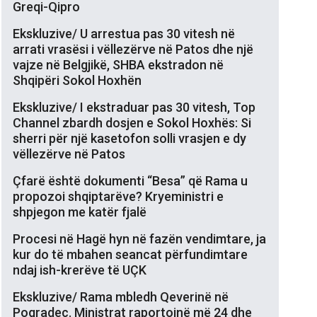
Greqi-Qipro
Ekskluzive/ U arrestua pas 30 vitesh në
arrati vrasësi i vëllezërve në Patos dhe një
vajze në Belgjikë, SHBA ekstradon në
Shqipëri Sokol Hoxhën
Ekskluzive/ I ekstraduar pas 30 vitesh, Top
Channel zbardh dosjen e Sokol Hoxhës: Si
sherri për një kasetofon solli vrasjen e dy
vëllezërve në Patos
Çfarë është dokumenti “Besa” që Rama u
propozoi shqiptarëve? Kryeministri e
shpjegon me katër fjalë
Procesi në Hagë hyn në fazën vendimtare, ja
kur do të mbahen seancat përfundimtare
ndaj ish-krerëve të UÇK
Ekskluzive/ Rama mbledh Qeverinë në
Pogradec. Ministrat raportojnë më 24 dhe