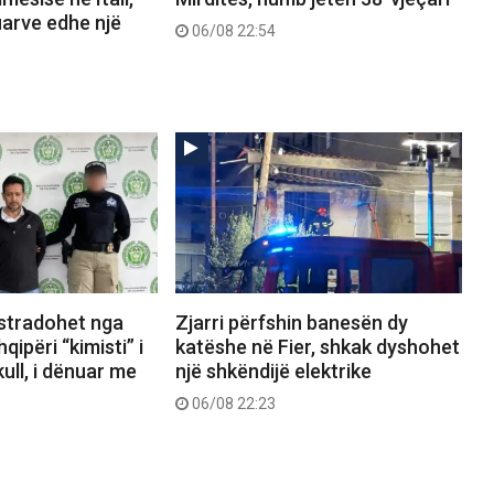
uarve edhe një
06/08 22:54
kstradohet nga
Zjarri përfshin banesën dy
ipëri “kimisti” i
katëshe në Fier, shkak dyshohet
ull, i dënuar me
një shkëndijë elektrike
06/08 22:23