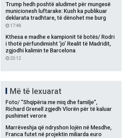
Trump hedh poshtë aludimet për mungesë
municionesh luftarake: Kush ka publikuar
deklarata tradhtare, të dënohet me burg
17:48
Kthesa e madhe e kampionit të botës/ Rodri
i thotë përfundimisht ‘jo’ Realit të Madridit,
zgjodhi kalimin te Barcelona
20:12
Më të lexuarat
Foto/ “Shqipëria me miq dhe familje”,
Richard Grenell zgjedh Vlorën për të kaluar
pushimet verore
Marrëveshja që ndryshon lojën në Mesdhe,
Franca futet në projektin miliarda euro