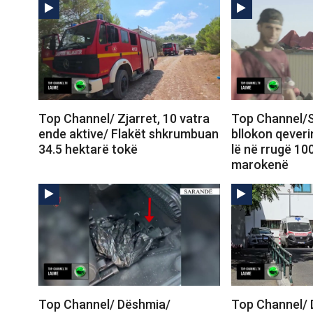
Top Channel/ Zjarret, 10 vatra
Top Channel/S
ende aktive/ Flakët shkrumbuan
bllokon qeveri
34.5 hektarë tokë
lë në rrugë 10
marokenë
Top Channel/ Dëshmia/
Top Channel/ 