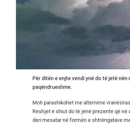
Për ditën e enjte vendi ynë do të jetë nën
paqëndrueshme.
Moti parashikohet me alternime vranësiras
Reshjet e shiut do të jenë prezente që në o
deri mesatar në formën e shtrëngatave me