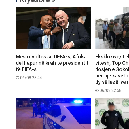
Mes revoltës së UEFA-s, Afrika
Ekskluzive/ I 
del hapur në krah të presidentit
vitesh, Top C
të FIFA-s
dosjen e Sokol
për një kasetof
06/08 23:44
dy vëllezërve 
06/08 22:58