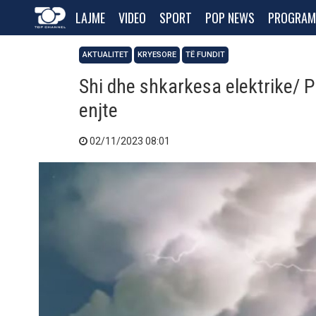
LAJME
VIDEO
SPORT
POP NEWS
PROGRAM
AKTUALITET
KRYESORE
TË FUNDIT
Shi dhe shkarkesa elektrike/ Pa
enjte
02/11/2023 08:01