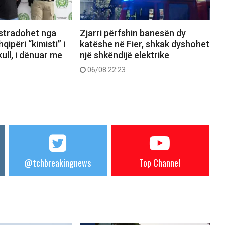
kstradohet nga
Zjarri përfshin banesën dy
ipëri “kimisti” i
katëshe në Fier, shkak dyshohet
ull, i dënuar me
një shkëndijë elektrike
06/08 22:23
@tchbreakingnews
Top Channel