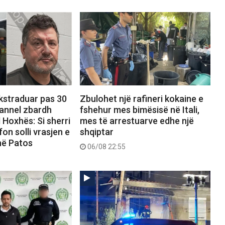
ekstraduar pas 30
Zbulohet një rafineri kokaine e
hannel zbardh
fshehur mes bimësisë në Itali,
 Hoxhës: Si sherri
mes të arrestuarve edhe një
on solli vrasjen e
shqiptar
në Patos
06/08 22:55