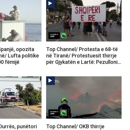
panjë, opozita
Top Channel/ Protesta e 68-të
në/ Lufta politike
në Tiranë/ Protestuesit thirrje
00 fëmijë
për Gjykatën e Lartë: Pezulloni…
Durrës, punëtori
Top Channel/ OKB thirrje