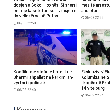
dosjen e Sokol Hoxhës: Si sherri
mes të arrest
për një kasetofon solli vrasjen e
shqiptar
dy vëllezërve në Patos
06/08 22:55
06/08 22:58
Konflikt me stafin e hotelit në
Ekskluzive/ E
Dhërmi, shpallet në kërkim ish-
Kolumbia në Shq
zyrtari i policisë
drogës në Frak
14 vite burg
06/08 22:40
06/08 22:24
Kryesore »