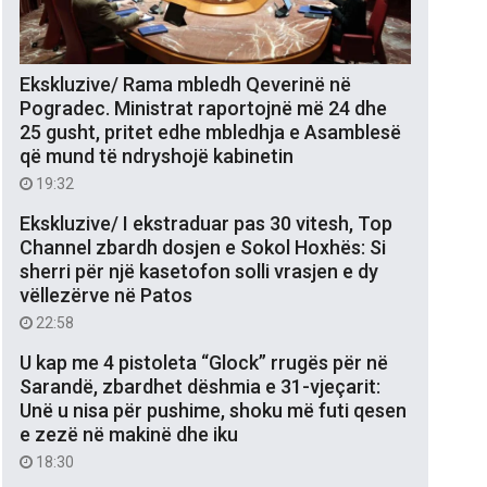
Ekskluzive/ Rama mbledh Qeverinë në
Pogradec. Ministrat raportojnë më 24 dhe
25 gusht, pritet edhe mbledhja e Asamblesë
që mund të ndryshojë kabinetin
19:32
Ekskluzive/ I ekstraduar pas 30 vitesh, Top
Channel zbardh dosjen e Sokol Hoxhës: Si
sherri për një kasetofon solli vrasjen e dy
vëllezërve në Patos
22:58
U kap me 4 pistoleta “Glock” rrugës për në
Sarandë, zbardhet dëshmia e 31-vjeçarit:
Unë u nisa për pushime, shoku më futi qesen
e zezë në makinë dhe iku
18:30