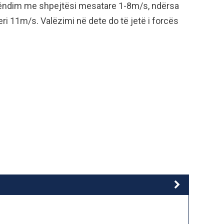
erëndim me shpejtësi mesatare 1-8m/s, ndërsa
eri 11m/s. Valëzimi në dete do të jetë i forcës