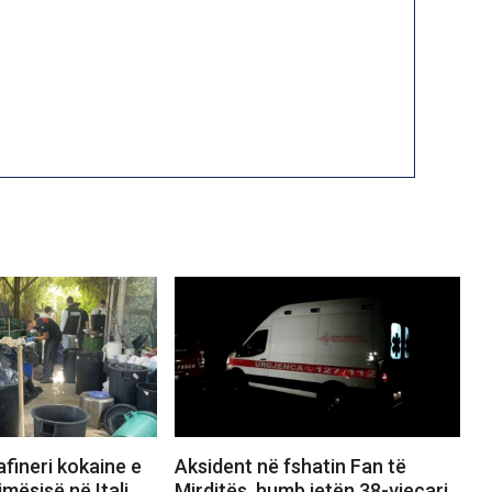
afineri kokaine e
Aksident në fshatin Fan të
mësisë në Itali,
Mirditës, humb jetën 38-vjeçari