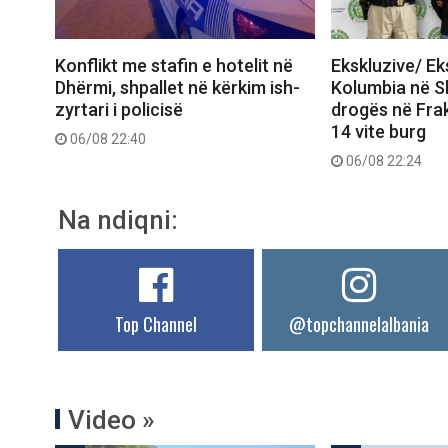
Konflikt me stafin e hotelit në
Ekskluzive/ E
Dhërmi, shpallet në kërkim ish-
Kolumbia në Shq
zyrtari i policisë
drogës në Frak
14 vite burg
06/08 22:40
06/08 22:24
Na ndiqni:
Top Channel
@topchannelalbania
Video »