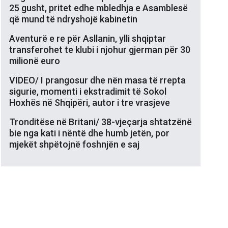
25 gusht, pritet edhe mbledhja e Asamblesë
që mund të ndryshojë kabinetin
Aventurë e re për Asllanin, ylli shqiptar
transferohet te klubi i njohur gjerman për 30
milionë euro
VIDEO/ I prangosur dhe nën masa të rrepta
sigurie, momenti i ekstradimit të Sokol
Hoxhës në Shqipëri, autor i tre vrasjeve
Tronditëse në Britani/ 38-vjeçarja shtatzënë
bie nga kati i nëntë dhe humb jetën, por
mjekët shpëtojnë foshnjën e saj