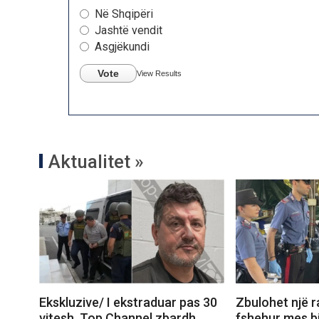
Në Shqipëri
Jashtë vendit
Asgjëkundi
Vote
View Results
Aktualitet »
Ekskluzive/ I ekstraduar pas 30
Zbulohet një r
vitesh, Top Channel zbardh
fshehur mes bi