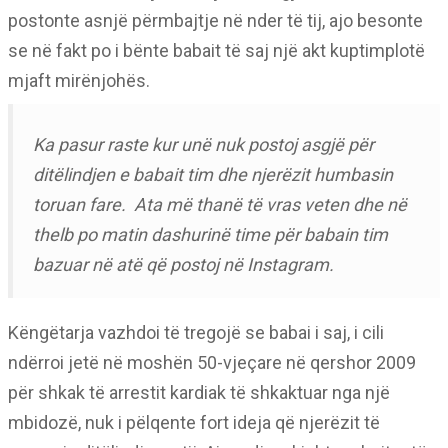
postonte asnjë përmbajtje në nder të tij, ajo besonte
se në fakt po i bënte babait të saj një akt kuptimplotë
mjaft mirënjohës.
Ka pasur raste kur unë nuk postoj asgjë për
ditëlindjen e babait tim dhe njerëzit humbasin
toruan fare. Ata më thanë të vras veten dhe në
thelb po matin dashurinë time për babain tim
bazuar në atë që postoj në Instagram.
Këngëtarja vazhdoi të tregojë se babai i saj, i cili
ndërroi jetë në moshën 50-vjeçare në qershor 2009
për shkak të arrestit kardiak të shkaktuar nga një
mbidozë, nuk i pëlqente fort ideja që njerëzit të