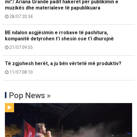
mi”/ Ariana Grande padit hakerët për publikimin e
muzikës dhe materialeve të papublikuara
28/07 20:34
BE ndalon asgjësimin e rrobave të pashitura,
kompanitë detyrohen t’i shesin ose t’i dhurojnë
21/07 09:55
Të zgjohesh herët, a ju bën vërtetë më produktiv?
11/07 08:10
Pop News »