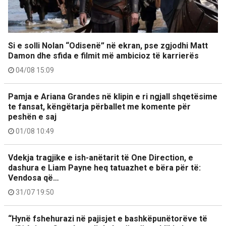
Si e solli Nolan “Odisenë” në ekran, pse zgjodhi Matt
Damon dhe sfida e filmit më ambicioz të karrierës
04/08 15:09
Pamja e Ariana Grandes në klipin e ri ngjall shqetësime
te fansat, këngëtarja përballet me komente për
peshën e saj
01/08 10:49
Vdekja tragjike e ish-anëtarit të One Direction, e
dashura e Liam Payne heq tatuazhet e bëra për të:
Vendosa që…
31/07 19:50
“Hynë fshehurazi në pajisjet e bashkëpunëtorëve të