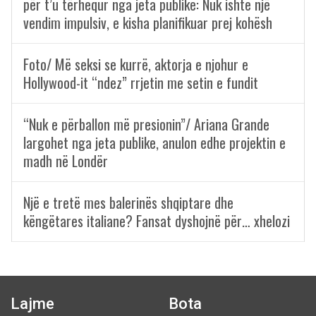
për t’u tërhequr nga jeta publike: Nuk ishte një
vendim impulsiv, e kisha planifikuar prej kohësh
Foto/ Më seksi se kurrë, aktorja e njohur e
Hollywood-it “ndez” rrjetin me setin e fundit
“Nuk e përballon më presionin”/ Ariana Grande
largohet nga jeta publike, anulon edhe projektin e
madh në Londër
Një e tretë mes balerinës shqiptare dhe
këngëtares italiane? Fansat dyshojnë për… xhelozi
Lajme
Bota