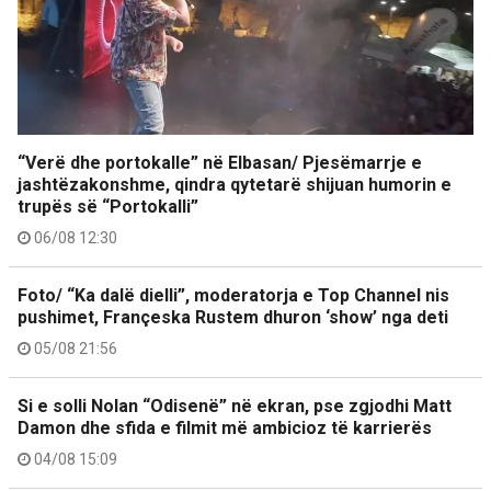
“Verë dhe portokalle” në Elbasan/ Pjesëmarrje e
jashtëzakonshme, qindra qytetarë shijuan humorin e
trupës së “Portokalli”
06/08 12:30
Foto/ “Ka dalë dielli”, moderatorja e Top Channel nis
pushimet, Françeska Rustem dhuron ‘show’ nga deti
05/08 21:56
Si e solli Nolan “Odisenë” në ekran, pse zgjodhi Matt
Damon dhe sfida e filmit më ambicioz të karrierës
04/08 15:09