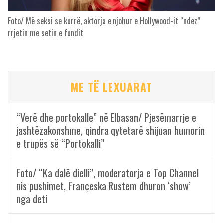
Foto/ Më seksi se kurrë, aktorja e njohur e Hollywood-it “ndez”
rrjetin me setin e fundit
ME TË LEXUARAT
“Verë dhe portokalle” në Elbasan/ Pjesëmarrje e
jashtëzakonshme, qindra qytetarë shijuan humorin
e trupës së “Portokalli”
Foto/ “Ka dalë dielli”, moderatorja e Top Channel
nis pushimet, Françeska Rustem dhuron ‘show’
nga deti