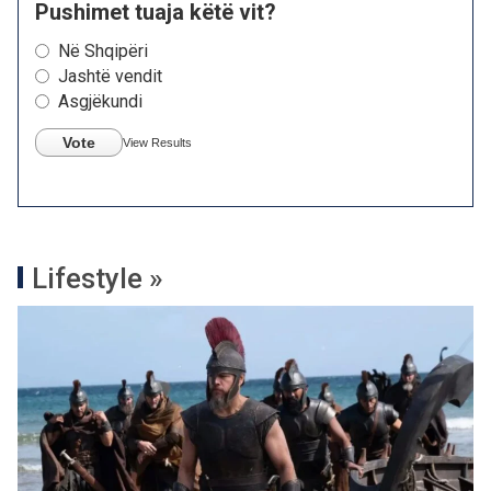
Pushimet tuaja këtë vit?
Në Shqipëri
Jashtë vendit
Asgjëkundi
Vote
View Results
Lifestyle »