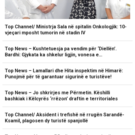
Top Channel/ Ministrja Sala në spitalin Onkologjik: 10-
vjeçari mposht tumorin në stadin IV
Top News – Kushtetuesja pa vendim për ‘Diellën’.
Bardhi: Gjykata ka shkelur ligjin, vonesa e…
Top News – Lamallari dhe Hita inspektim në Himarë:
Punojmë për të garantuar sigurinë e turistëve!
Top News – Jo shkrirjes me Përmetin. Këshilli
bashkiak i Këlcyrës ‘rrëzon’ draftin e territoriales
Top Channel/ Aksident i trefishë në rrugën Sarandë-
Ksamil, plagosen dy turistë spanjollë