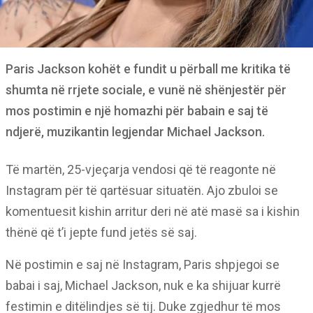
Paris Jackson kohët e fundit u përball me kritika të
shumta në rrjete sociale, e vunë në shënjestër për
mos postimin e një homazhi për babain e saj të
ndjerë, muzikantin legjendar Michael Jackson.
Të martën, 25-vjeçarja vendosi që të reagonte në
Instagram për të qartësuar situatën. Ajo zbuloi se
komentuesit kishin arritur deri në atë masë sa i kishin
thënë që t’i jepte fund jetës së saj.
Në postimin e saj në Instagram, Paris shpjegoi se
babai i saj, Michael Jackson, nuk e ka shijuar kurrë
festimin e ditëlindjes së tij. Duke zgjedhur të mos