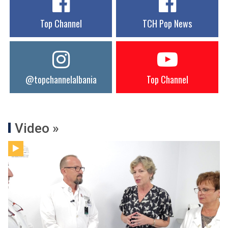
Top Channel
TCH Pop News
@topchannelalbania
Top Channel
Video »