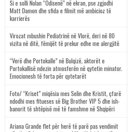
Si e solli Nolan “Odisenë” në ekran, pse zgjodhi
Matt Damon dhe sfida e filmit më ambicioz të
karrierës
Virozat mbushin Pediatrinë në Vlorë, deri në 80
vizita në ditë, fëmijët të prekur edhe me alergjitë
“Verë dhe Portokalle” në Bulqizë, aktorët e
Portokallisë ndezin atmosferën në qytetin minator.
Emocionesh të forta për qytetarët
Foto/ “Kriset” miqësia mes Selin dhe Kristit, çfarë
ndodhi mes fitueses së Big Brother VIP 5 dhe ish-
banorit të shtëpisë më të famshme në Shqipëri
Ariana Grande flet për herë të parë pas vendimit