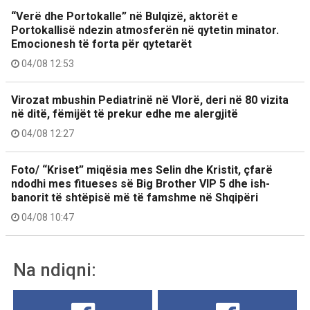
“Verë dhe Portokalle” në Bulqizë, aktorët e
Portokallisë ndezin atmosferën në qytetin minator.
Emocionesh të forta për qytetarët
04/08 12:53
Virozat mbushin Pediatrinë në Vlorë, deri në 80 vizita
në ditë, fëmijët të prekur edhe me alergjitë
04/08 12:27
Foto/ “Kriset” miqësia mes Selin dhe Kristit, çfarë
ndodhi mes fitueses së Big Brother VIP 5 dhe ish-
banorit të shtëpisë më të famshme në Shqipëri
04/08 10:47
Na ndiqni: