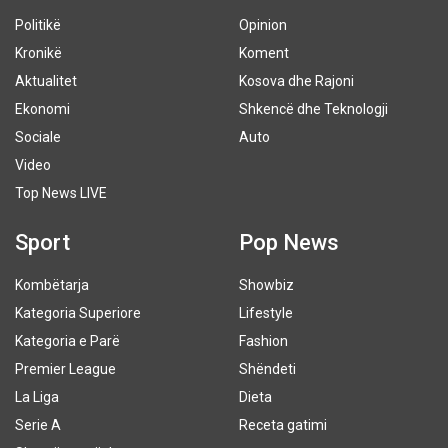
Politikë
Opinion
Kronikë
Koment
Aktualitet
Kosova dhe Rajoni
Ekonomi
Shkencë dhe Teknologji
Sociale
Auto
Video
Top News LIVE
Sport
Pop News
Kombëtarja
Showbiz
Kategoria Superiore
Lifestyle
Kategoria e Parë
Fashion
Premier League
Shëndeti
La Liga
Dieta
Serie A
Receta gatimi