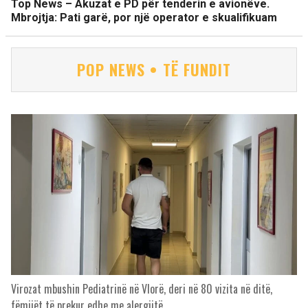
Top News – Akuzat e PD për tenderin e avionëve.
Mbrojtja: Pati garë, por një operator e skualifikuam
POP NEWS • TË FUNDIT
Virozat mbushin Pediatrinë në Vlorë, deri në 80 vizita në ditë,
fëmijët të prekur edhe me alergjitë