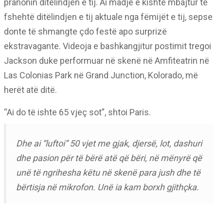
pranonin ditëlindjen e tij. Ai madje e kishte mbajtur të
fshehtë ditëlindjen e tij aktuale nga fëmijët e tij, sepse
donte të shmangte çdo festë apo surprizë
ekstravagante. Videoja e bashkangjitur postimit tregoi
Jackson duke performuar në skenë në Amfiteatrin në
Las Colonias Park në Grand Junction, Kolorado, më
herët atë ditë.
“Ai do të ishte 65 vjeç sot”, shtoi Paris.
Dhe ai “luftoi” 50 vjet me gjak, djersë, lot, dashuri
dhe pasion për të bërë atë që bëri, në mënyrë që
unë të ngrihesha këtu në skenë para jush dhe të
bërtisja në mikrofon. Unë ia kam borxh gjithçka.