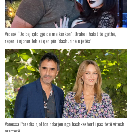
Video/ “Do bëj çdo gjë që më kërkon”, Drake i habit të gjithë,
reperi i njohur leh si qen për ‘dashurinë e jetës’
Vanessa Paradis njofton ndarjen nga bashkëshorti pas tetë vitesh
martesë