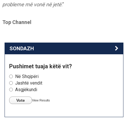
probleme më vonë në jetë
.”
Top Channel
SONDAZH
Pushimet tuaja këtë vit?
Në Shqipëri
Jashtë vendit
Asgjëkundi
Vote
View Results