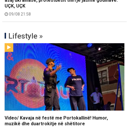
asaj ukrainase, protestuesit thirrje jashtë godinave:
UÇK, UÇK
09/08 21:58
Lifestyle »
Video/ Kavaja në festë me Portokallinë! Humor,
muzikë dhe duartrokitje në shëtitore