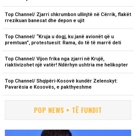
Top Channel/ Zjarri shkrumbon ullinjtë në Cërrik, flakët
rrezikuan banesat dhe depon e ujit
Top Channel/ “Kruja u dogj, ku janë avionët që u
premtuan”, protestuesit: Rama, do të të marrë deti
Top Channel/ Vijon frika nga zjarri në Krujë,
riaktivizohet një vatër! Ndërhyn ushtria me helikopter
Top Channel/ Shqipëri-Kosovë kundër Zelenskyt:
Pavarësia e Kosovës, e pakthyeshme
POP NEWS • TË FUNDIT