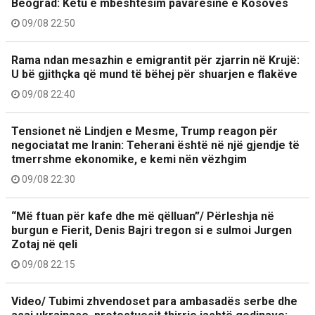
Beograd: Këtu e mbështesim pavarësinë e Kosovës
09/08 22:50
Rama ndan mesazhin e emigrantit për zjarrin në Krujë:
U bë gjithçka që mund të bëhej për shuarjen e flakëve
09/08 22:40
Tensionet në Lindjen e Mesme, Trump reagon për
negociatat me Iranin: Teherani është në një gjendje të
tmerrshme ekonomike, e kemi nën vëzhgim
09/08 22:30
“Më ftuan për kafe dhe më qëlluan”/ Përleshja në
burgun e Fierit, Denis Bajri tregon si e sulmoi Jurgen
Zotaj në qeli
09/08 22:15
Video/ Tubimi zhvendoset para ambasadës serbe dhe