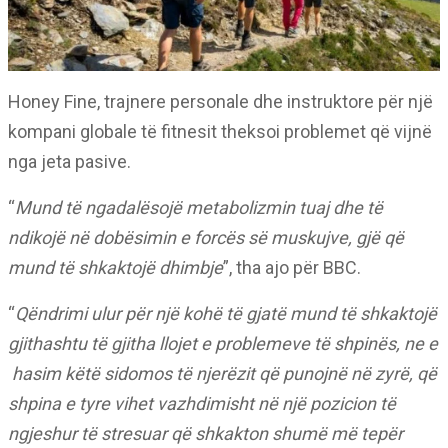
Honey Fine, trajnere personale dhe instruktore për një
kompani globale të fitnesit theksoi problemet që vijnë
nga jeta pasive.
“
Mund të ngadalësojë metabolizmin tuaj dhe të
ndikojë në dobësimin e forcës së muskujve, gjë që
mund të shkaktojë dhimbje
”, tha ajo për BBC.
“
Qëndrimi ulur për një kohë të gjatë mund të shkaktojë
gjithashtu të gjitha llojet e problemeve të shpinës, ne e
hasim këtë sidomos të njerëzit që punojnë në zyrë, që
shpina e tyre vihet vazhdimisht në një pozicion të
ngjeshur të stresuar që shkakton shumë më tepër