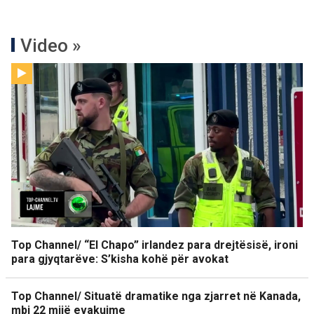
Video »
Top Channel/ “El Chapo” irlandez para drejtësisë, ironi
para gjyqtarëve: S’kisha kohë për avokat
Top Channel/ Situatë dramatike nga zjarret në Kanada,
mbi 22 mijë evakuime