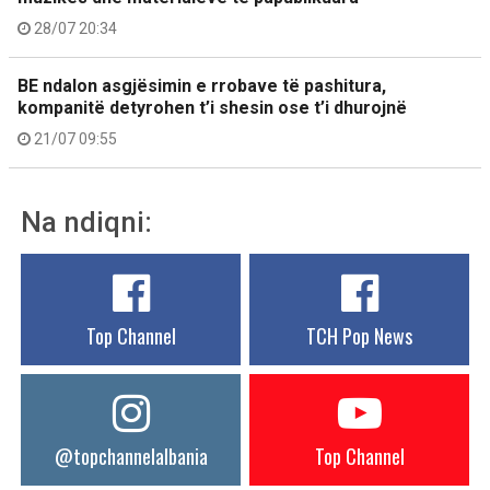
28/07 20:34
BE ndalon asgjësimin e rrobave të pashitura,
kompanitë detyrohen t’i shesin ose t’i dhurojnë
21/07 09:55
Na ndiqni:
Top Channel
TCH Pop News
@topchannelalbania
Top Channel