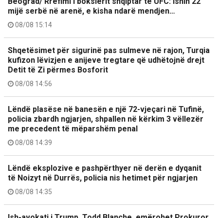
Beograd/ Rrëfimi i boksierit shqiptar të UFC: Ishin 22
mijë serbë në arenë, e kisha ndarë mendjen…
08/08 15:14
Shqetësimet për sigurinë pas sulmeve në rajon, Turqia
kufizon lëvizjen e anijeve tregtare që udhëtojnë drejt
Detit të Zi përmes Bosforit
08/08 14:56
Lëndë plasëse në banesën e një 72-vjeçari në Tufinë,
policia zbardh ngjarjen, shpallen në kërkim 3 vëllezër
me precedent të mëparshëm penal
08/08 14:39
Lëndë eksplozive e pashpërthyer në derën e dyqanit
të Noizyt në Durrës, policia nis hetimet për ngjarjen
08/08 14:35
Ish-avokati i Trump, Todd Blanche, emërohet Prokuror