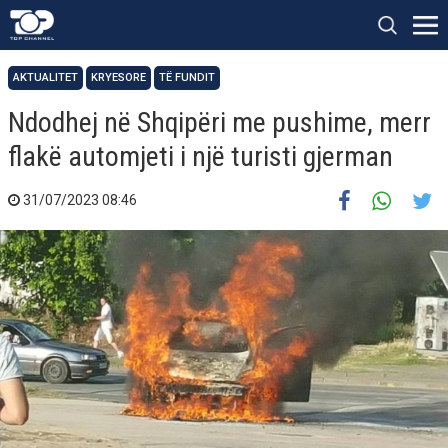
AKTUALITET
KRYESORE
TË FUNDIT
Ndodhej në Shqipëri me pushime, merr
flakë automjeti i një turisti gjerman
31/07/2023 08:46