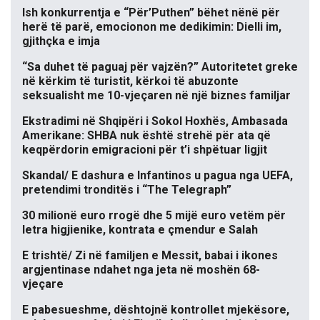
Ish konkurrentja e “Për’Puthen” bëhet nënë për
herë të parë, emocionon me dedikimin: Dielli im,
gjithçka e imja
“Sa duhet të paguaj për vajzën?” Autoritetet greke
në kërkim të turistit, kërkoi të abuzonte
seksualisht me 10-vjeçaren në një biznes familjar
Ekstradimi në Shqipëri i Sokol Hoxhës, Ambasada
Amerikane: SHBA nuk është strehë për ata që
keqpërdorin emigracioni për t’i shpëtuar ligjit
Skandal/ E dashura e Infantinos u pagua nga UEFA,
pretendimi tronditës i “The Telegraph”
30 milionë euro rrogë dhe 5 mijë euro vetëm për
letra higjienike, kontrata e çmendur e Salah
E trishtë/ Zi në familjen e Messit, babai i ikones
argjentinase ndahet nga jeta në moshën 68-
vjeçare
E pabesueshme, dështojnë kontrollet mjekësore,