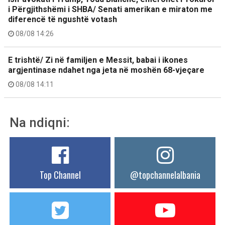
i Përgjithshëmi i SHBA/ Senati amerikan e miraton me
diferencë të ngushtë votash
08/08 14:26
E trishtë/ Zi në familjen e Messit, babai i ikones
argjentinase ndahet nga jeta në moshën 68-vjeçare
08/08 14:11
Na ndiqni:
Top Channel
@topchannelalbania