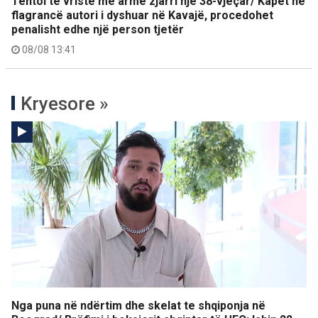
Tentoi të vriste me armë zjarri një 38-vjeçar/ Kapet në
flagrancë autori i dyshuar në Kavajë, procedohet
penalisht edhe një person tjetër
08/08 13:41
Kryesore »
Nga puna në ndërtim dhe skelat te shqiponja në