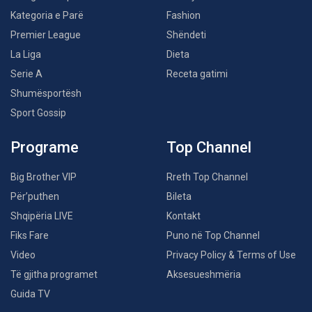
Kategoria e Parë
Fashion
Premier League
Shëndeti
La Liga
Dieta
Serie A
Receta gatimi
Shumësportësh
Sport Gossip
Programe
Top Channel
Big Brother VIP
Rreth Top Channel
Për’puthen
Bileta
Shqipëria LIVE
Kontakt
Fiks Fare
Puno në Top Channel
Video
Privacy Policy & Terms of Use
Të gjitha programet
Aksesueshmëria
Guida TV