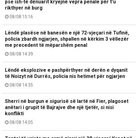
pse ish-të dënuarit kryejnë vepra penale për t’u
rikthyer në burg
08/08 15:16
Lëndë plasëse në banesën e një 72-vjeçari në Tufinë,
policia zbardh ngjarjen, shpallen në kërkim 3 vëllezër
me precedent të mëparshëm penal
08/08 14:39
Lëndë eksplozive e pashpërthyer në derën e dyqanit
të Noizyt në Durrës, policia nis hetimet për ngjarjen
08/08 14:35
Sherri në burgun e sigurisë së lartë në Fier, plagoset
anëtari i grupit të Bajrajve dhe një tjetër, si nisi
konflikti
08/08 14:05