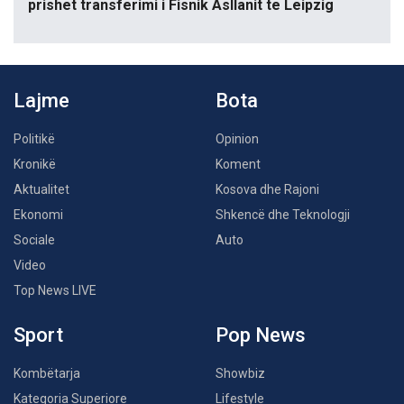
prishet transferimi i Fisnik Asllanit te Leipzig
Lajme
Bota
Politikë
Opinion
Kronikë
Koment
Aktualitet
Kosova dhe Rajoni
Ekonomi
Shkencë dhe Teknologji
Sociale
Auto
Video
Top News LIVE
Sport
Pop News
Kombëtarja
Showbiz
Kategoria Superiore
Lifestyle