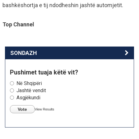
bashkëshortja e tij ndodheshin jashtë automjetit.
Top Channel
SONDAZH
Pushimet tuaja këtë vit?
Në Shqipëri
Jashtë vendit
Asgjëkundi
Vote
View Results