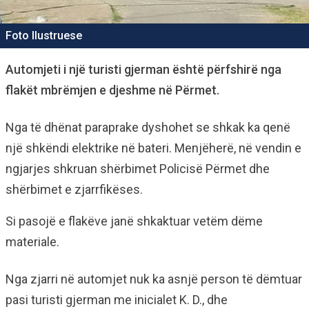
Foto Ilustruese
Automjeti i një turisti gjerman është përfshirë nga
flakët mbrëmjen e djeshme në Përmet.
Nga të dhënat paraprake dyshohet se shkak ka qenë
një shkëndi elektrike në bateri. Menjëherë, në vendin e
ngjarjes shkruan shërbimet Policisë Përmet dhe
shërbimet e zjarrfikëses.
Si pasojë e flakëve janë shkaktuar vetëm dëme
materiale.
Nga zjarri në automjet nuk ka asnjë person të dëmtuar
pasi turisti gjerman me inicialet K. D., dhe