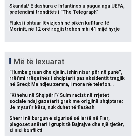
Skandal/ E dashura e Infantinos u pagua nga UEFA,
pretendimi tronditës i “The Telegraph”
Fluksi i shtuar lëvizjesh në pikën kufitare të
Morinit, në 12 orë regjistrohen mbi 41 mijë hyrje
Më të lexuarat
“Humba gruan dhe djalin, ishin nisur për në punë”,
rrëfimi rrëqethës i shqiptarit pas aksidentit tragjik
në Greqi: Ma ndjeu zemra, i mora në telefon…
“Kthehu në Shqipëri”/ Sulm racist në rrjetet
sociale ndaj gazetarit grek me origjinë shqiptare:
Je mysafir këtu, nuk duhet të flasësh
Sherri në burgun e sigurisë së lartë në Fier,
plagoset anëtari i grupit të Bajrajve dhe një tjetër,
si nisi konflikti