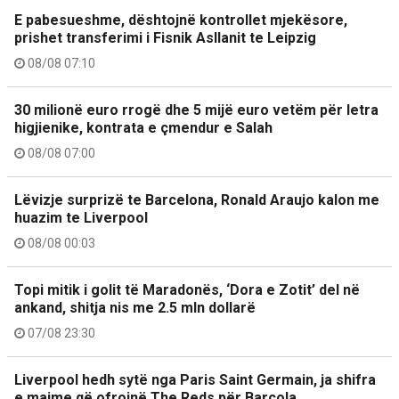
E pabesueshme, dështojnë kontrollet mjekësore,
prishet transferimi i Fisnik Asllanit te Leipzig
08/08 07:10
30 milionë euro rrogë dhe 5 mijë euro vetëm për letra
higjienike, kontrata e çmendur e Salah
08/08 07:00
Lëvizje surprizë te Barcelona, Ronald Araujo kalon me
huazim te Liverpool
08/08 00:03
Topi mitik i golit të Maradonës, ‘Dora e Zotit’ del në
ankand, shitja nis me 2.5 mln dollarë
07/08 23:30
Liverpool hedh sytë nga Paris Saint Germain, ja shifra
e majme që ofrojnë The Reds për Barcola