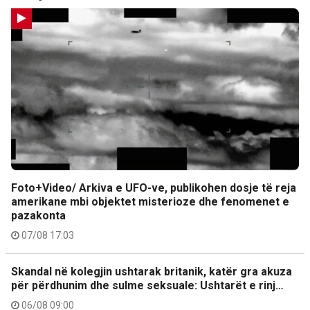
Foto+Video/ Arkiva e UFO-ve, publikohen dosje të reja
amerikane mbi objektet misterioze dhe fenomenet e
pazakonta
07/08 17:03
Skandal në kolegjin ushtarak britanik, katër gra akuza
për përdhunim dhe sulme seksuale: Ushtarët e rinj…
06/08 09:00