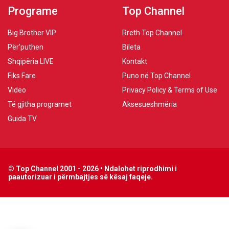
Programe
Top Channel
Big Brother VIP
Rreth Top Channel
Për’puthen
Bileta
Shqipëria LIVE
Kontakt
Fiks Fare
Puno në Top Channel
Video
Privacy Policy & Terms of Use
Të gjitha programet
Aksesueshmëria
Guida TV
© Top Channel 2001 - 2026 • Ndalohet riprodhimi i
paautorizuar i përmbajtjes së kësaj faqeje.