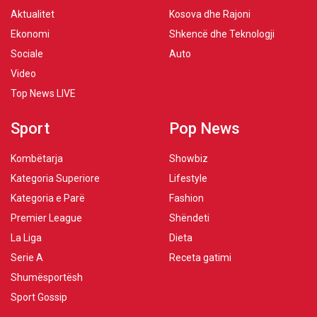
Aktualitet
Kosova dhe Rajoni
Ekonomi
Shkencë dhe Teknologji
Sociale
Auto
Video
Top News LIVE
Sport
Pop News
Kombëtarja
Showbiz
Kategoria Superiore
Lifestyle
Kategoria e Parë
Fashion
Premier League
Shëndeti
La Liga
Dieta
Serie A
Receta gatimi
Shumësportësh
Sport Gossip