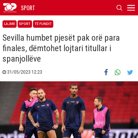
SPORT
LAJME
SPORT
TË FUNDIT
Sevilla humbet pjesët pak orë para
finales, dëmtohet lojtari titullar i
spanjollëve
31/05/2023 12:23