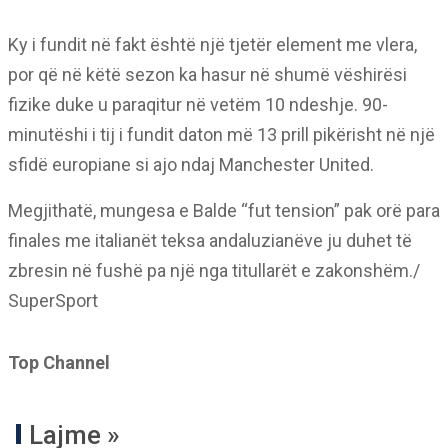
Ky i fundit në fakt është një tjetër element me vlera,
por që në këtë sezon ka hasur në shumë vëshirësi
fizike duke u paraqitur në vetëm 10 ndeshje. 90-
minutëshi i tij i fundit daton më 13 prill pikërisht në një
sfidë europiane si ajo ndaj Manchester United.
Megjithatë, mungesa e Balde “fut tension” pak orë para
finales me italianët teksa andaluzianëve ju duhet të
zbresin në fushë pa një nga titullarët e zakonshëm./
SuperSport
Top Channel
Lajme »