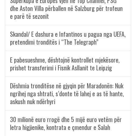
Superkupa e Europës vjen në Top Channel, PSG
dhe Aston Villa përballen në Salzburg për trofeun
e parë të sezonit
Skandal/ E dashura e Infantinos u pagua nga UEFA,
pretendimi tronditës i “The Telegraph”
E pabesueshme, dështojnë kontrollet mjekësore,
prishet transferimi i Fisnik Asllanit te Leipzig
Dëshmia tronditëse në gjyqin për Maradonën: Nuk
ngrihej nga shtrati, s’donte të lahej e as të hante,
askush nuk ndërhyri
30 milionë euro rrogë dhe 5 mijë euro vetëm për
letra higjienike, kontrata e çmendur e Salah