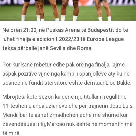
Në orën 21:00, në Puskas Arena të Budapestit do të
luhet finalja e edicionit 2022/23 të Europa League
teksa përballë janë Sevilla dhe Roma.
Por, kur kanë mbetur edhe pak orë nga finalja, lajme
aspak pozitive vijnë nga kampi i spanjollëve aty ku në
seancën e fundit stërvitore është dëmtuar Lioc Balde.
Mbrojtësi këtë sezon ka qenë një titullar i rregullt në
11-tëshen e andaluzianëve dhe për trajnerin Jose Luis
Mendilibar telashet zmadhohen edhe më shumë kur
zëvendësuesi i tij, Marcao nuk është në momentin më
të mirë.