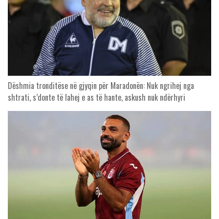
Dëshmia tronditëse në gjyqin për Maradonën: Nuk ngrihej nga
shtrati, s’donte të lahej e as të hante, askush nuk ndërhyri