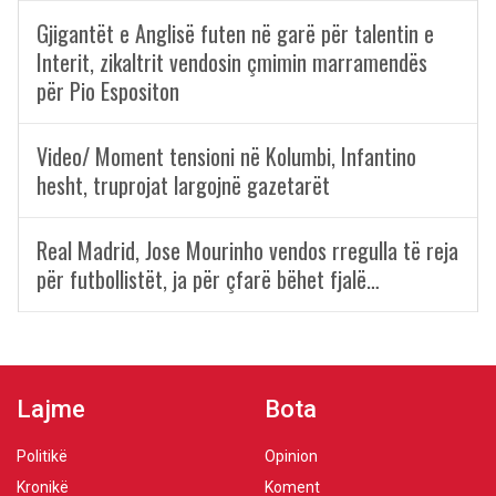
Gjigantët e Anglisë futen në garë për talentin e
Interit, zikaltrit vendosin çmimin marramendës
për Pio Espositon
Video/ Moment tensioni në Kolumbi, Infantino
hesht, truprojat largojnë gazetarët
Real Madrid, Jose Mourinho vendos rregulla të reja
për futbollistët, ja për çfarë bëhet fjalë…
Lajme
Bota
Politikë
Opinion
Kronikë
Koment