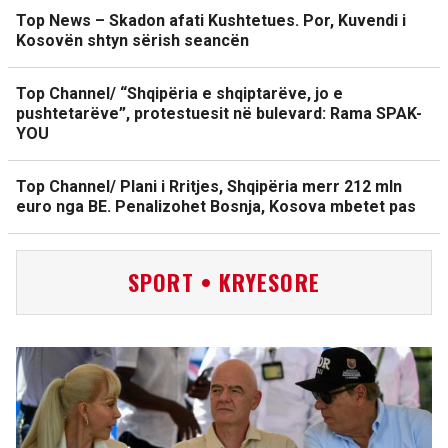
Top News – Skadon afati Kushtetues. Por, Kuvendi i
Kosovën shtyn sërish seancën
Top Channel/ “Shqipëria e shqiptarëve, jo e
pushtetarëve”, protestuesit në bulevard: Rama SPAK-
YOU
Top Channel/ Plani i Rritjes, Shqipëria merr 212 mln
euro nga BE. Penalizohet Bosnja, Kosova mbetet pas
SPORT • KRYESORE