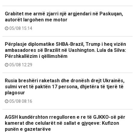
Grabitet me armë zjarri një argjendari në Paskuqan,
autorët largohen me motor
05/08 15:14
Përplasje diplomatike SHBA-Brazil, Trump i heq vizën
ambasadores së Brazilit në Uashington. Lula da Silva:
Përshkallëzim i qëllimshëm
05/08 12:29
Rusia breshëri raketash dhe dronësh drejt Ukrainës,
sulmi vret të paktën 17 persona, dhjetëra të tjerë të
plagosur
05/08 08:16
AGSH kundërshton rregulloren e re të GJKKO-së për
kamerat dhe celularët në sallat e gjyqeve: Kufizon
punën e gazetarëve