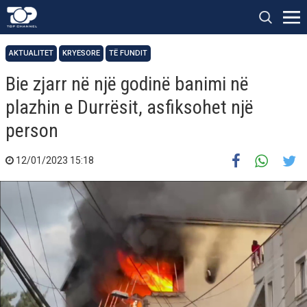
AKTUALITET
KRYESORE
TË FUNDIT
Bie zjarr në një godinë banimi në
plazhin e Durrësit, asfiksohet një
person
12/01/2023 15:18