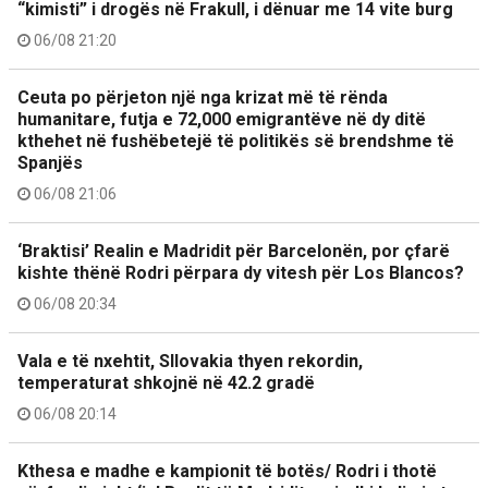
“kimisti” i drogës në Frakull, i dënuar me 14 vite burg
06/08 21:20
Ceuta po përjeton një nga krizat më të rënda
humanitare, futja e 72,000 emigrantëve në dy ditë
kthehet në fushëbetejë të politikës së brendshme të
Spanjës
06/08 21:06
‘Braktisi’ Realin e Madridit për Barcelonën, por çfarë
kishte thënë Rodri përpara dy vitesh për Los Blancos?
06/08 20:34
Vala e të nxehtit, Sllovakia thyen rekordin,
temperaturat shkojnë në 42.2 gradë
06/08 20:14
Kthesa e madhe e kampionit të botës/ Rodri i thotë