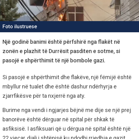
Foto ilustruese
Një godinë banimi është përfshirë nga flakët në
zonën e plazhit të Durrësit pasditen e sotme, si
pasojë e shpërthimit të një bombole gazi.
Si pasojë e shpërthimit dhe flakëve, një fëmijë është
mbyllur në tualet dhe është dashur ndërhyrja e
zjarrfikësve për ta nxjerrë nga aty.
Burime nga vendi i ngjarjes bëjnë me dije se një prej
banorëve është dërguar në spital për shkak të
asfiksisë. I asfiksuari që u dërgua në spital është një
22 vjeçar, djali i shtëpisë ku ndodhi rrjedhja e gazit.