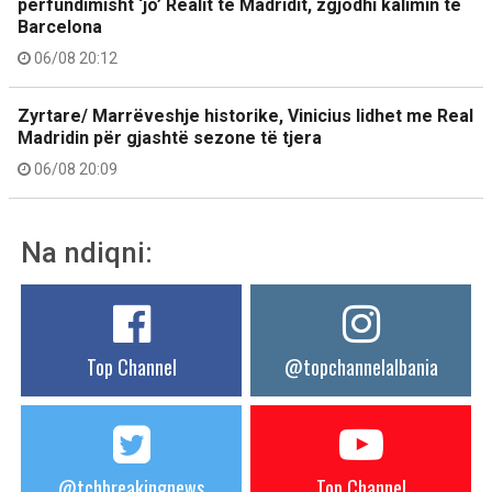
përfundimisht ‘jo’ Realit të Madridit, zgjodhi kalimin te
Barcelona
06/08 20:12
Zyrtare/ Marrëveshje historike, Vinicius lidhet me Real
Madridin për gjashtë sezone të tjera
06/08 20:09
Na ndiqni:
Top Channel
@topchannelalbania
@tchbreakingnews
Top Channel