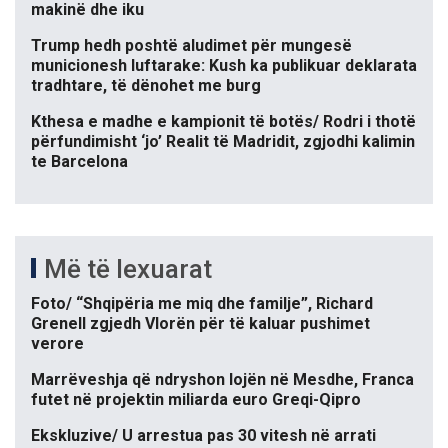
makinë dhe iku
Trump hedh poshtë aludimet për mungesë
municionesh luftarake: Kush ka publikuar deklarata
tradhtare, të dënohet me burg
Kthesa e madhe e kampionit të botës/ Rodri i thotë
përfundimisht ‘jo’ Realit të Madridit, zgjodhi kalimin
te Barcelona
Më të lexuarat
Foto/ “Shqipëria me miq dhe familje”, Richard
Grenell zgjedh Vlorën për të kaluar pushimet
verore
Marrëveshja që ndryshon lojën në Mesdhe, Franca
futet në projektin miliarda euro Greqi-Qipro
Ekskluzive/ U arrestua pas 30 vitesh në arrati