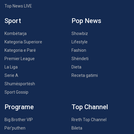
Top News LIVE
Sport
Pop News
Kombëtarja
Showbiz
Kategoria Superiore
Lifestyle
Kategoria e Parë
Fashion
Premier League
Shëndeti
La Liga
Dieta
Serie A
Receta gatimi
Shumësportësh
Sport Gossip
Programe
Top Channel
Big Brother VIP
Rreth Top Channel
Për’puthen
Bileta