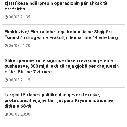
zjarrfikëse ndërpresin operacionin për shkak të
errësirës
06/08 21:35
Ekskluzive/ Ekstradohet nga Kolumbia në Shqipëri
“kimisti” i drogës në Frakull, i dënuar me 14 vite burg
06/08 21:20
Shkeli perimetrin e sigurisë duke rrezikuar jetën e
pushuesve, 300 mijë lekë të reja gjobë për drejtuesin
e ‘Jet Ski’ në Zvërnec
06/08 21:15
Largim të klasës politike dhe qeveri teknike,
protestuesit vijojnë thirrjet para Kryeministrisë në
ditën e 68-të
06/08 20:00