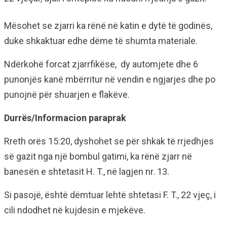
Mësohet se zjarri ka rënë në katin e dytë të godinës,
duke shkaktuar edhe dëme të shumta materiale.
Ndërkohë forcat zjarrfikëse, dy automjete dhe 6
punonjës kanë mbërritur në vendin e ngjarjes dhe po
punojnë për shuarjen e flakëve.
Durrës/Informacion paraprak
Rreth orës 15:20, dyshohet se për shkak të rrjedhjes
së gazit nga një bombul gatimi, ka rënë zjarr në
banesën e shtetasit H. T., në lagjen nr. 13.
Si pasojë, është dëmtuar lehtë shtetasi F. T., 22 vjeç, i
cili ndodhet në kujdesin e mjekëve.