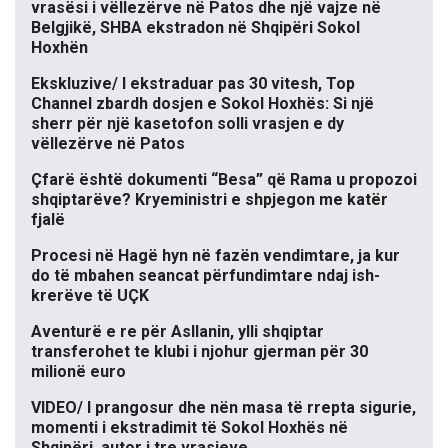
vrasësi i vëllezërve në Patos dhe një vajze në
Belgjikë, SHBA ekstradon në Shqipëri Sokol
Hoxhën
Ekskluzive/ I ekstraduar pas 30 vitesh, Top
Channel zbardh dosjen e Sokol Hoxhës: Si një
sherr për një kasetofon solli vrasjen e dy
vëllezërve në Patos
Çfarë është dokumenti “Besa” që Rama u propozoi
shqiptarëve? Kryeministri e shpjegon me katër
fjalë
Procesi në Hagë hyn në fazën vendimtare, ja kur
do të mbahen seancat përfundimtare ndaj ish-
krerëve të UÇK
Aventurë e re për Asllanin, ylli shqiptar
transferohet te klubi i njohur gjerman për 30
milionë euro
VIDEO/ I prangosur dhe nën masa të rrepta sigurie,
momenti i ekstradimit të Sokol Hoxhës në
Shqipëri, autor i tre vrasjeve