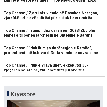
Lajmet kryesore të ditës – Top News, 6 Gusht 2026
Top Channel/ Zjarri aktiv ende në Panahor-Ngraçan,
zjarrfikëset në vështirësi për shkak të errësirës
Top Channel/ Trump ndez garën për 2028! Zbulohen
planet e tij për pasardhësin në Shtëpinë e Bardhë
Top Channel/ “Nuk ikim pa dorëheqjen e Ramës”,
protestuesit në bulevard: Do ta vendosë sovrani me…
Top Channel/ “Nuk e vrava unë”, ekzekutoi 38-
vjeçaren në Athinë, zbulohet detaji tronditës
Kryesore