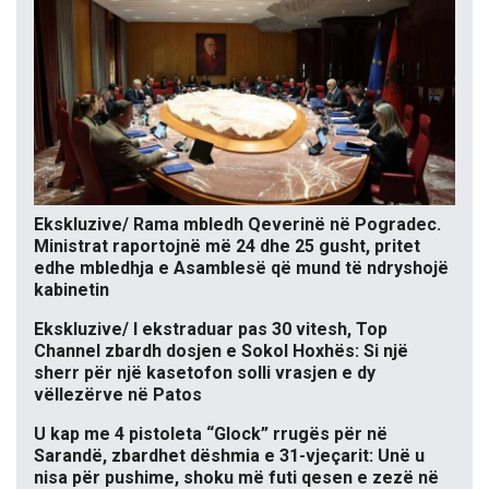
Ekskluzive/ Rama mbledh Qeverinë në Pogradec.
Ministrat raportojnë më 24 dhe 25 gusht, pritet
edhe mbledhja e Asamblesë që mund të ndryshojë
kabinetin
Ekskluzive/ I ekstraduar pas 30 vitesh, Top
Channel zbardh dosjen e Sokol Hoxhës: Si një
sherr për një kasetofon solli vrasjen e dy
vëllezërve në Patos
U kap me 4 pistoleta “Glock” rrugës për në
Sarandë, zbardhet dëshmia e 31-vjeçarit: Unë u
nisa për pushime, shoku më futi qesen e zezë në