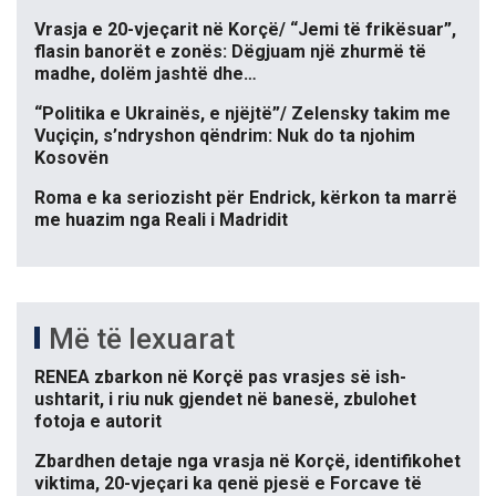
Vrasja e 20-vjeçarit në Korçë/ “Jemi të frikësuar”,
flasin banorët e zonës: Dëgjuam një zhurmë të
madhe, dolëm jashtë dhe…
“Politika e Ukrainës, e njëjtë”/ Zelensky takim me
Vuçiçin, s’ndryshon qëndrim: Nuk do ta njohim
Kosovën
Roma e ka seriozisht për Endrick, kërkon ta marrë
me huazim nga Reali i Madridit
Më të lexuarat
RENEA zbarkon në Korçë pas vrasjes së ish-
ushtarit, i riu nuk gjendet në banesë, zbulohet
fotoja e autorit
Zbardhen detaje nga vrasja në Korçë, identifikohet
viktima, 20-vjeçari ka qenë pjesë e Forcave të