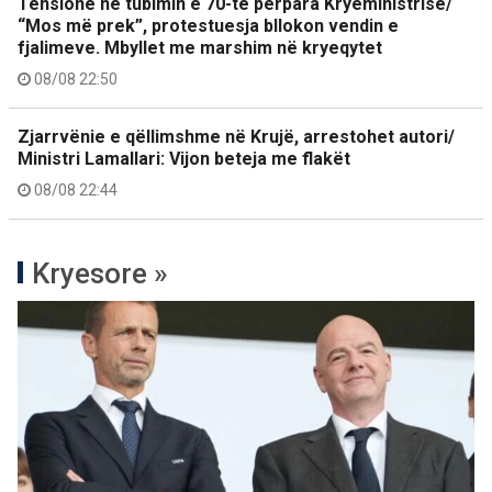
Tensione në tubimin e 70-të përpara Kryeministrisë/
“Mos më prek”, protestuesja bllokon vendin e
fjalimeve. Mbyllet me marshim në kryeqytet
08/08 22:50
Zjarrvënie e qëllimshme në Krujë, arrestohet autori/
Ministri Lamallari: Vijon beteja me flakët
08/08 22:44
Kryesore »