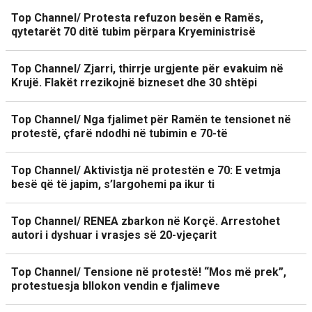
Top Channel/ Protesta refuzon besën e Ramës,
qytetarët 70 ditë tubim përpara Kryeministrisë
Top Channel/ Zjarri, thirrje urgjente për evakuim në
Krujë. Flakët rrezikojnë bizneset dhe 30 shtëpi
Top Channel/ Nga fjalimet për Ramën te tensionet në
protestë, çfarë ndodhi në tubimin e 70-të
Top Channel/ Aktivistja në protestën e 70: E vetmja
besë që të japim, s’largohemi pa ikur ti
Top Channel/ RENEA zbarkon në Korçë. Arrestohet
autori i dyshuar i vrasjes së 20-vjeçarit
Top Channel/ Tensione në protestë! “Mos më prek”,
protestuesja bllokon vendin e fjalimeve