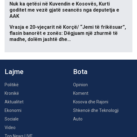
Nuk ka qetësi në Kuvendin e Kosovës, Kurti
goditet me vezë gjatë seancës nga deputetja e
AAK
Vrasja e 20-vjeçarit në Korçë/ “Jemi të frikësuar”,
flasin banorët e zonës: Dëgjuam një zhurmë të
madhe, dolëm jashtë dhe…
Lajme
Bota
Politikë
Opinion
Kronikë
Koment
Aktualitet
Kosova dhe Rajoni
Ekonomi
Shkencë dhe Teknologji
Sociale
Auto
Video
Top News LIVE