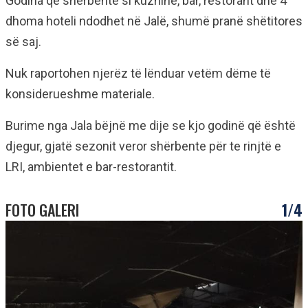
Godina që shërbente si kuzhinë, bar, restorant dhe 4
dhoma hoteli ndodhet në Jalë, shumë pranë shëtitores
së saj.
Nuk raportohen njerëz të lënduar vetëm dëme të
konsiderueshme materiale.
Burime nga Jala bëjnë me dije se kjo godinë që është
djegur, gjatë sezonit veror shërbente për te rinjtë e
LRI, ambientet e bar-restorantit.
FOTO GALERI
1/4