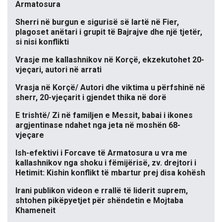
Armatosura
Sherri në burgun e sigurisë së lartë në Fier,
plagoset anëtari i grupit të Bajrajve dhe një tjetër,
si nisi konflikti
Vrasje me kallashnikov në Korçë, ekzekutohet 20-
vjeçari, autori në arrati
Vrasja në Korçë/ Autori dhe viktima u përfshinë në
sherr, 20-vjeçarit i gjendet thika në dorë
E trishtë/ Zi në familjen e Messit, babai i ikones
argjentinase ndahet nga jeta në moshën 68-
vjeçare
Ish-efektivi i Forcave të Armatosura u vra me
kallashnikov nga shoku i fëmijërisë, zv. drejtori i
Hetimit: Kishin konflikt të mbartur prej disa kohësh
Irani publikon videon e rrallë të liderit suprem,
shtohen pikëpyetjet për shëndetin e Mojtaba
Khameneit