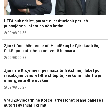
UEFA nuk ndalet, paratë e institucionit për ish-
punonjësen, Infantino nën hetim
09/08 01:56
Zjarr i fuqishëm edhe në Hundëkuq të Gjirokastrës,
flakët po u afrohen zonave të banuara
09/08 00:33
Zjarri në Krujë merr përmasa të frikshme, flakët po
rrezikojnë banorët dhe shtëpitë, kërkohet ndërhyrje
emergjente dhe evakuim
09/08 00:27
Vrau 20-vjeçarin në Korçë, arrestohet pranë banesës
autori i dyshuar i krimit