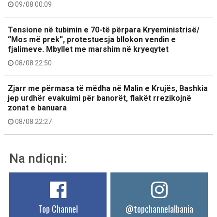
09/08 00:09
Tensione në tubimin e 70-të përpara Kryeministrisë/
“Mos më prek”, protestuesja bllokon vendin e
fjalimeve. Mbyllet me marshim në kryeqytet
08/08 22:50
Zjarr me përmasa të mëdha në Malin e Krujës, Bashkia
jep urdhër evakuimi për banorët, flakët rrezikojnë
zonat e banuara
08/08 22:27
Na ndiqni:
Top Channel
@topchannelalbania