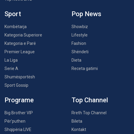
Sport
Pop News
Kombëtarja
Showbiz
Kategoria Superiore
Lifestyle
Kategoria e Parë
Fashion
Premier League
Shëndeti
La Liga
Dieta
Serie A
Receta gatimi
Shumësportësh
Sport Gossip
Programe
Top Channel
Big Brother VIP
Rreth Top Channel
Për’puthen
Bileta
Shqipëria LIVE
Kontakt