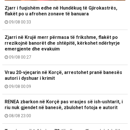
Zjarr i fuqishëm edhe në Hundëkuq të Gjirokastrës,
flakët po u afrohen zonave të banuara
09/08 00:33
Zjarri në Krujë merr përmasa të frikshme, flakët po
rrezikojnë banorët dhe shtëpitë, kërkohet ndërhyrje
emergjente dhe evakuim
09/08 00:27
Vrau 20-vjeçarin në Korçë, arrestohet pranë banesës
autori i dyshuar i krimit
09/08 00:09
RENEA zbarkon në Korçë pas vrasjes së ish-ushtarit, i
riu nuk gjendet në banesë, zbulohet fotoja e autorit
08/08 23:00