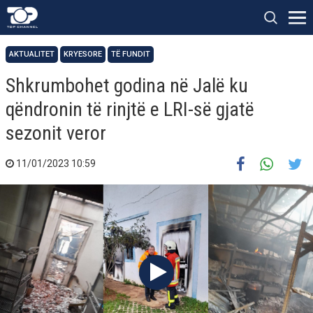
AKTUALITET
KRYESORE
TË FUNDIT
Shkrumbohet godina në Jalë ku
qëndronin të rinjtë e LRI-së gjatë
sezonit veror
11/01/2023 10:59