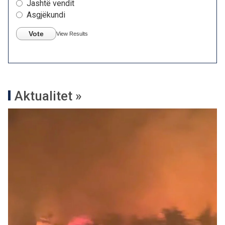
Jashtë vendit
Asgjëkundi
Vote
View Results
Aktualitet »