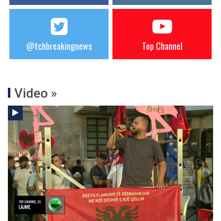
@tchbreakingnews
Top Channel
Video »