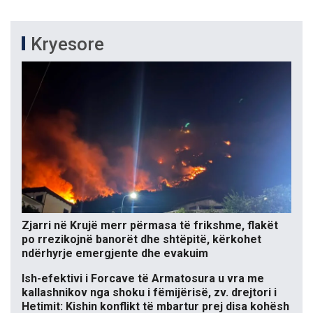
Kryesore
Zjarri në Krujë merr përmasa të frikshme, flakët
po rrezikojnë banorët dhe shtëpitë, kërkohet
ndërhyrje emergjente dhe evakuim
Ish-efektivi i Forcave të Armatosura u vra me
kallashnikov nga shoku i fëmijërisë, zv. drejtori i
Hetimit: Kishin konflikt të mbartur prej disa kohësh