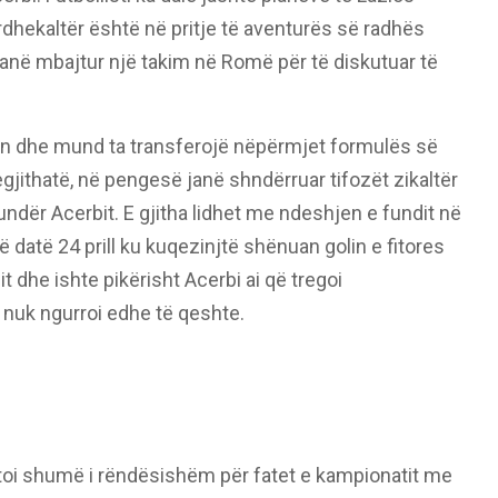
rdhekaltër është në pritje të aventurës së radhës
 kanë mbajtur një takim në Romë për të diskutuar të
sin dhe mund ta transferojë nëpërmjet formulës së
gjithatë, në pengesë janë shndërruar tifozët zikaltër
ndër Acerbit. E gjitha lidhet me ndeshjen e fundit në
datë 24 prill ku kuqezinjtë shënuan golin e fitores
t dhe ishte pikërisht Acerbi ai që tregoi
nuk ngurroi edhe të qeshte.
ultoi shumë i rëndësishëm për fatet e kampionatit me