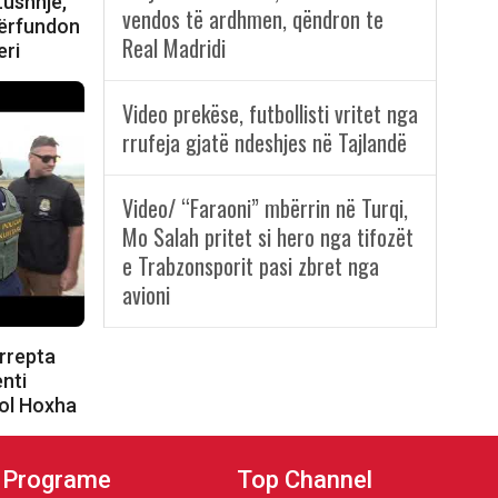
Lushnjë,
vendos të ardhmen, qëndron te
përfundon
Real Madridi
eri
Video prekëse, futbollisti vritet nga
rrufeja gjatë ndeshjes në Tajlandë
Video/ “Faraoni” mbërrin në Turqi,
Mo Salah pritet si hero nga tifozët
e Trabzonsporit pasi zbret nga
avioni
rrepta
enti
kol Hoxha
Programe
Top Channel