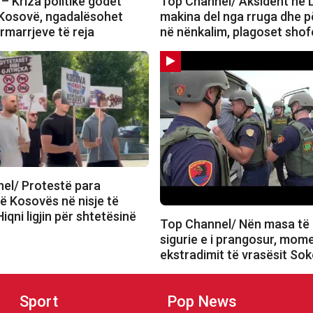
– Kriza politike godet
Top Channel/ Aksident në 
 Kosovë, ngadalësohet
makina del nga rruga dhe 
përmarrjeve të reja
në nënkalim, plagoset shof
el/ Protestë para
ë Kosovës në nisje të
iqni ligjin për shtetësinë
Top Channel/ Nën masa të 
sigurie e i prangosur, mom
ekstradimit të vrasësit So
Sport
Pop News