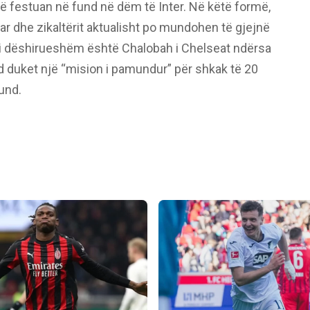
i që festuan në fund në dëm të Inter. Në këtë formë,
ar dhe zikaltërit aktualisht po mundohen të gjejnë
më i dëshirueshëm është Chalobah i Chelseat ndërsa
nd duket një “mision i pamundur” për shkak të 20
und.