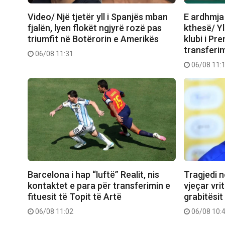
Video/ Një tjetër yll i Spanjës mban
E ardhmja 
fjalën, lyen flokët ngjyrë rozë pas
kthesë/ Yl
triumfit në Botërorin e Amerikës
klubi i Pr
transferim
06/08 11:31
06/08 11:
Barcelona i hap “luftë” Realit, nis
Tragjedi në
kontaktet e para për transferimin e
vjeçar vri
fituesit të Topit të Artë
grabitësit
06/08 11:02
06/08 10: