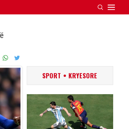
të
SPORT • KRYESORE