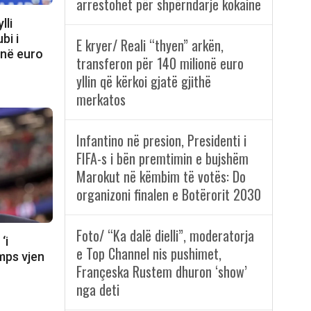
arrestohet për shpërndarje kokaine
lli
bi i
E kryer/ Reali “thyen” arkën,
onë euro
transferon për 140 milionë euro
yllin që kërkoi gjatë gjithë
merkatos
Infantino në presion, Presidenti i
FIFA-s i bën premtimin e bujshëm
Marokut në këmbim të votës: Do
organizoni finalen e Botërorit 2030
Foto/ “Ka dalë dielli”, moderatorja
‘i
e Top Channel nis pushimet,
mps vjen
Françeska Rustem dhuron ‘show’
nga deti