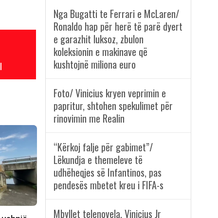
Nga Bugatti te Ferrari e McLaren/
Ronaldo hap për herë të parë dyert
e garazhit luksoz, zbulon
koleksionin e makinave që
kushtojnë miliona euro
l
Foto/ Vinicius kryen veprimin e
papritur, shtohen spekulimet për
rinovimin me Realin
“Kërkoj falje për gabimet”/
Lëkundja e themeleve të
udhëheqjes së Infantinos, pas
pendesës mbetet kreu i FIFA-s
Mbyllet telenovela, Vinicius Jr