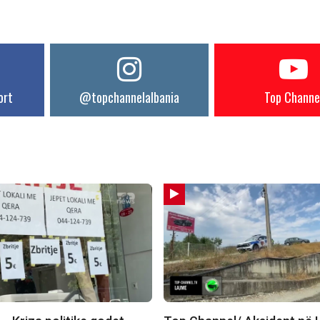
ort
@topchannelalbania
Top Channe