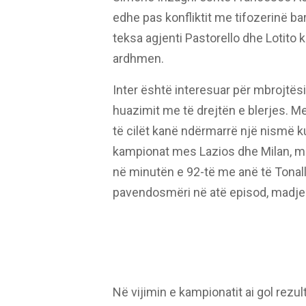
edhe pas konfliktit me tifozerinë ba
teksa agjenti Pastorello dhe Lotito
ardhmen.
Inter është interesuar për mbrojtë
huazimit me të drejtën e blerjes. Me
të cilët kanë ndërmarrë një nismë ku
kampionat mes Lazios dhe Milan, më 
në minutën e 92-të me anë të Tonalli
pavendosmëri në atë episod, madje 
Në vijimin e kampionatit ai gol rez