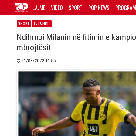
LAJME
VIDEO
SPORT
POP NEWS
PROGRAM
SPORT
TË FUNDIT
Ndihmoi Milanin në fitimin e kampion
mbrojtësit
21/08/2022 11:55