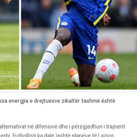
ksa energjia e drejtuesve zikaltër tashmë është
lternativat në difensivë dhe i përzgjedhuri i trajnerit
bi. Futbollisti ka dalë jashtë planëve të Lazios