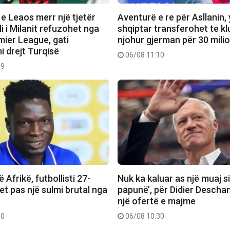
e Leaos merr një tjetër
Aventurë e re për Asllanin, y
li i Milanit refuzohet nga
shqiptar transferohet te klu
emier League, gati
njohur gjerman për 30 mili
i drejt Turqisë
06/08 11:10
19
 Afrikë, futbollisti 27-
Nuk ka kaluar as një muaj si 
tet pas një sulmi brutal nga
papunë’, për Didier Descha
një ofertë e majme
40
06/08 10:30