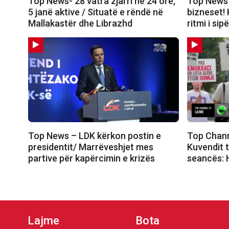
Top News- 28 vatra zjarri në 24 orë,
Top News 
5 janë aktive / Situatë e rëndë në
bizneset!
Mallakastër dhe Librazhd
ritmi i si
Top News – LDK kërkon postin e
Top Chann
presidentit/ Marrëveshjet mes
Kuvendit t
partive për kapërcimin e krizës
seancës: H
Lajme
Bota