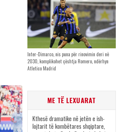
Inter-Dimarco, nis puna për rinovimin deri në
2030, komplikohet çështja Romero, ndërhyn
Atletico Madrid
ME TË LEXUARAT
Kthesë dramatike në jetën e ish-
lojtarit të kombëtares shqiptare,