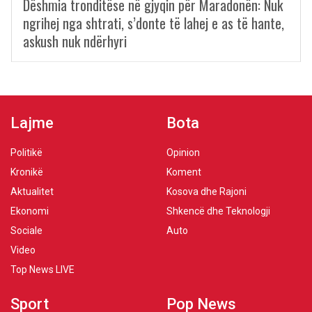
Dëshmia tronditëse në gjyqin për Maradonën: Nuk
ngrihej nga shtrati, s’donte të lahej e as të hante,
askush nuk ndërhyri
Lajme
Bota
Politikë
Opinion
Kronikë
Koment
Aktualitet
Kosova dhe Rajoni
Ekonomi
Shkencë dhe Teknologji
Sociale
Auto
Video
Top News LIVE
Sport
Pop News