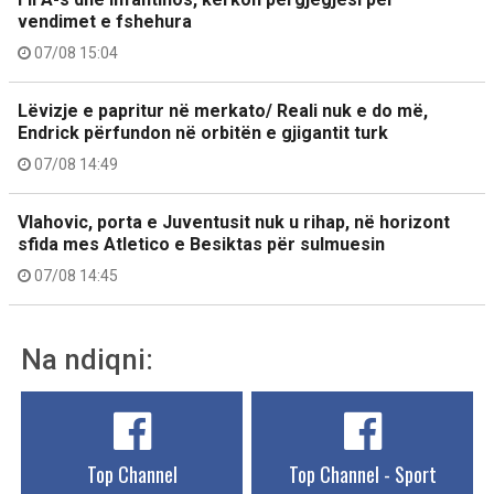
vendimet e fshehura
07/08 15:04
Lëvizje e papritur në merkato/ Reali nuk e do më,
Endrick përfundon në orbitën e gjigantit turk
07/08 14:49
Vlahovic, porta e Juventusit nuk u rihap, në horizont
sfida mes Atletico e Besiktas për sulmuesin
07/08 14:45
Na ndiqni:
Top Channel
Top Channel - Sport