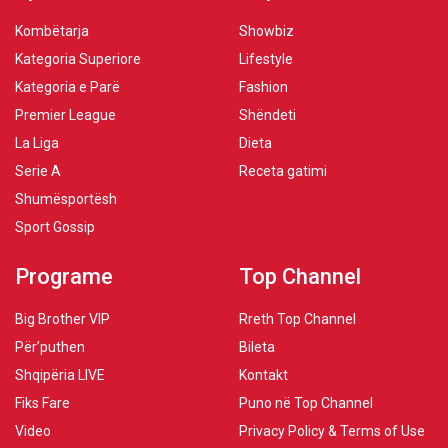
Kombëtarja
Showbiz
Kategoria Superiore
Lifestyle
Kategoria e Parë
Fashion
Premier League
Shëndeti
La Liga
Dieta
Serie A
Receta gatimi
Shumësportësh
Sport Gossip
Programe
Top Channel
Big Brother VIP
Rreth Top Channel
Për’puthen
Bileta
Shqipëria LIVE
Kontakt
Fiks Fare
Puno në Top Channel
Video
Privacy Policy & Terms of Use