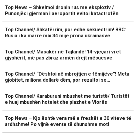
Top News – Shkelmoi dronin rus me eksploziv /
Punonjësi gjerman i aeroportit evitoi katastrofën
Top Channel/ Shkatërrim, por edhe sekuestrim! BBC:
Rusia i ka marrë mbi 34 mijë prona ukrainasve
Top Channel/ Masakër në Tajlandë! 14-vjeçari vret
gjyshërit, më pas zbraz armën drejt mësuesve
Top Channel/ “Dështoi në mbrojtjen e fëmijëve”! Meta
gjobitet, miliona dollarë dëm, por rezultoi se…
Top Channel/ Karaburuni mbushet me turistë/ Turistët
e huaj mbushën hotelet dhe plazhet e Vlorës
Top News – Kjo është vera më e freskët e 30 viteve të
ardhshme! Po vijnë evente të dhunshme moti