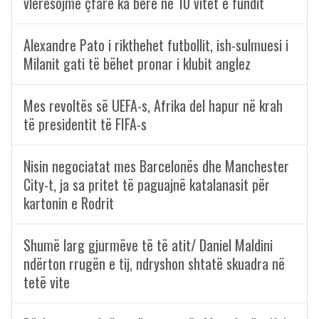
vlerësojmë çfarë ka bërë në 10 vitet e fundit
Alexandre Pato i rikthehet futbollit, ish-sulmuesi i
Milanit gati të bëhet pronar i klubit anglez
Mes revoltës së UEFA-s, Afrika del hapur në krah
të presidentit të FIFA-s
Nisin negociatat mes Barcelonës dhe Manchester
City-t, ja sa pritet të paguajnë katalanasit për
kartonin e Rodrit
Shumë larg gjurmëve të të atit/ Daniel Maldini
ndërton rrugën e tij, ndryshon shtatë skuadra në
tetë vite