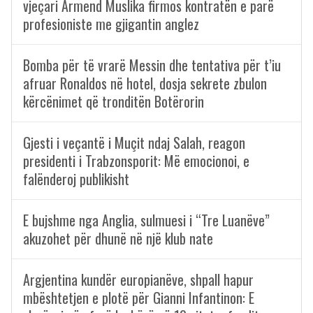
vjeçari Armend Muslika firmos kontratën e parë
profesioniste me gjigantin anglez
Bomba për të vrarë Messin dhe tentativa për t’iu
afruar Ronaldos në hotel, dosja sekrete zbulon
kërcënimet që tronditën Botërorin
Gjesti i veçantë i Muçit ndaj Salah, reagon
presidenti i Trabzonsporit: Më emocionoi, e
falënderoj publikisht
E bujshme nga Anglia, sulmuesi i “Tre Luanëve”
akuzohet për dhunë në një klub nate
Argjentina kundër europianëve, shpall hapur
mbështetjen e plotë për Gianni Infantinon: E