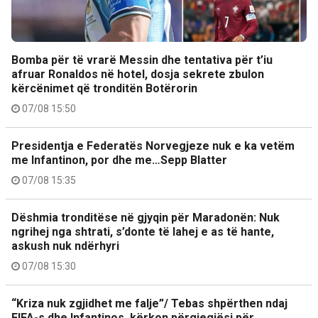
Bomba për të vrarë Messin dhe tentativa për t’iu
afruar Ronaldos në hotel, dosja sekrete zbulon
kërcënimet që tronditën Botërorin
07/08 15:50
Presidentja e Federatës Norvegjeze nuk e ka vetëm
me Infantinon, por dhe me…Sepp Blatter
07/08 15:35
Dëshmia tronditëse në gjyqin për Maradonën: Nuk
ngrihej nga shtrati, s’donte të lahej e as të hante,
askush nuk ndërhyri
07/08 15:30
“Kriza nuk zgjidhet me falje”/ Tebas shpërthen ndaj
FIFA-s dhe Infantinos, kërkon përgjegjësi për