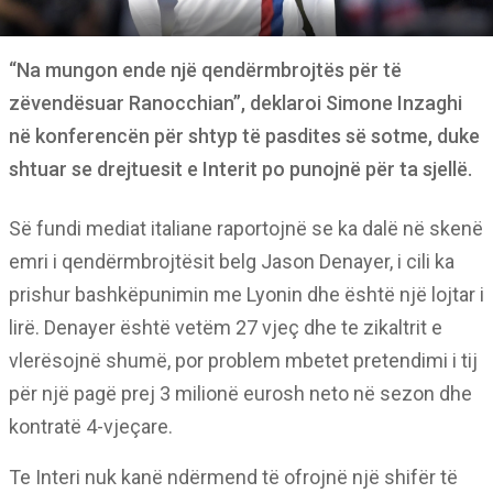
“Na mungon ende një qendërmbrojtës për të
zëvendësuar Ranocchian”, deklaroi Simone Inzaghi
në konferencën për shtyp të pasdites së sotme, duke
shtuar se drejtuesit e Interit po punojnë për ta sjellë.
Së fundi mediat italiane raportojnë se ka dalë në skenë
emri i qendërmbrojtësit belg Jason Denayer, i cili ka
prishur bashkëpunimin me Lyonin dhe është një lojtar i
lirë. Denayer është vetëm 27 vjeç dhe te zikaltrit e
vlerësojnë shumë, por problem mbetet pretendimi i tij
për një pagë prej 3 milionë eurosh neto në sezon dhe
kontratë 4-vjeçare.
Te Interi nuk kanë ndërmend të ofrojnë një shifër të