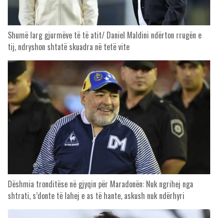
Shumë larg gjurmëve të të atit/ Daniel Maldini ndërton rrugën e
tij, ndryshon shtatë skuadra në tetë vite
Dëshmia tronditëse në gjyqin për Maradonën: Nuk ngrihej nga
shtrati, s’donte të lahej e as të hante, askush nuk ndërhyri