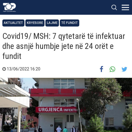
AKTUALITET
KRYESORE
LAJME
TË FUNDIT
Covid19/ MSH: 7 qytetarë të infektuar
dhe asnjë humbje jete në 24 orët e
fundit
13/06/2022 16:20