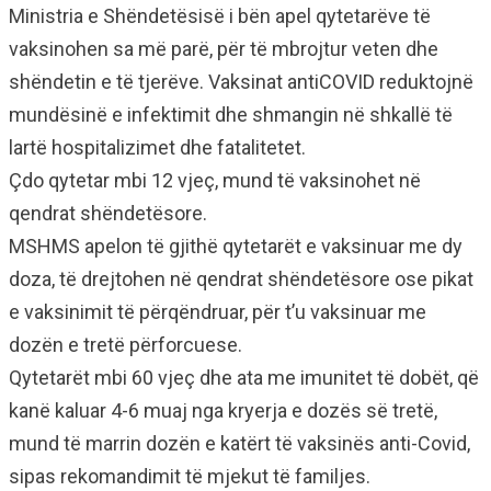
Ministria e Shëndetësisë i bën apel qytetarëve të
vaksinohen sa më parë, për të mbrojtur veten dhe
shëndetin e të tjerëve. Vaksinat antiCOVID reduktojnë
mundësinë e infektimit dhe shmangin në shkallë të
lartë hospitalizimet dhe fatalitetet.
Çdo qytetar mbi 12 vjeç, mund të vaksinohet në
qendrat shëndetësore.
MSHMS apelon të gjithë qytetarët e vaksinuar me dy
doza, të drejtohen në qendrat shëndetësore ose pikat
e vaksinimit të përqëndruar, për t’u vaksinuar me
dozën e tretë përforcuese.
Qytetarët mbi 60 vjeç dhe ata me imunitet të dobët, që
kanë kaluar 4-6 muaj nga kryerja e dozës së tretë,
mund të marrin dozën e katërt të vaksinës anti-Covid,
sipas rekomandimit të mjekut të familjes.