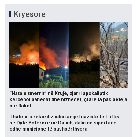
Kryesore
“Nata e tmerrit” në Krujë, zjarri apokaliptik
kërcënoi banesat dhe bizneset, çfarë la pas beteja
me flakët
Thatësira rekord zbulon anijet naziste të Luftës
së Dytë Botërore në Danub, dalin në sipërfaqe
edhe municione të pashpërthyera