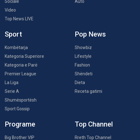
Sociale
Auto
Video
Top News LIVE
Sport
Pop News
Kombëtarja
Showbiz
Kategoria Superiore
Lifestyle
Kategoria e Parë
Fashion
Premier League
Shëndeti
La Liga
Dieta
Serie A
Receta gatimi
Shumësportësh
Sport Gossip
Programe
Top Channel
Big Brother VIP
Rreth Top Channel