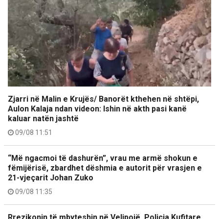
Zjarri në Malin e Krujës/ Banorët kthehen në shtëpi,
Aulon Kalaja ndan videon: Ishin në akth pasi kanë
kaluar natën jashtë
09/08 11:51
“Më ngacmoi të dashurën”, vrau me armë shokun e
fëmijërisë, zbardhet dëshmia e autorit për vrasjen e
21-vjeçarit Johan Zuko
09/08 11:35
Rrezikonin të mbyteshin në Velipojë, Policia Kufitare