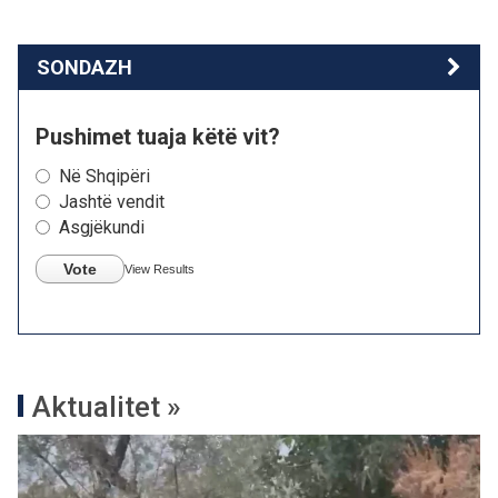
SONDAZH
Pushimet tuaja këtë vit?
Në Shqipëri
Jashtë vendit
Asgjëkundi
Vote
View Results
Aktualitet »