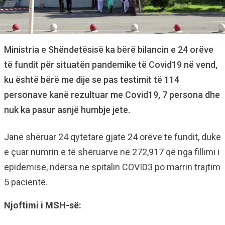
Ministria e Shëndetësisë ka bërë bilancin e 24 orëve
të fundit për situatën pandemike të Covid19 në vend,
ku është bërë me dije se pas testimit të 114
personave kanë rezultuar me Covid19, 7 persona dhe
nuk ka pasur asnjë humbje jete.
Janë shëruar 24 qytetarë gjatë 24 orëve të fundit, duke
e çuar numrin e të shëruarve në 272,917 që nga fillimi i
epidemisë, ndërsa në spitalin COVID3 po marrin trajtim
5 pacientë.
Njoftimi i MSH-së: