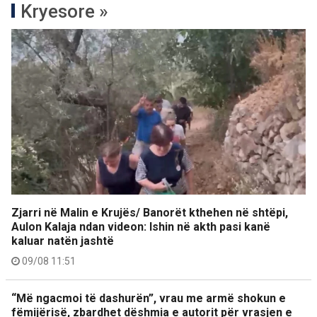
Kryesore »
Zjarri në Malin e Krujës/ Banorët kthehen në shtëpi,
Aulon Kalaja ndan videon: Ishin në akth pasi kanë
kaluar natën jashtë
09/08 11:51
“Më ngacmoi të dashurën”, vrau me armë shokun e
fëmijërisë, zbardhet dëshmia e autorit për vrasjen e