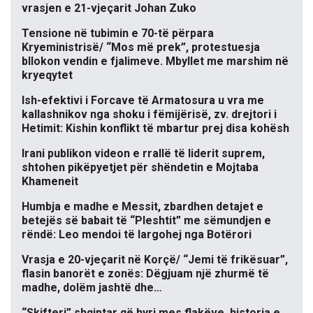
vrasjen e 21-vjeçarit Johan Zuko
Tensione në tubimin e 70-të përpara
Kryeministrisë/ “Mos më prek”, protestuesja
bllokon vendin e fjalimeve. Mbyllet me marshim në
kryeqytet
Ish-efektivi i Forcave të Armatosura u vra me
kallashnikov nga shoku i fëmijërisë, zv. drejtori i
Hetimit: Kishin konflikt të mbartur prej disa kohësh
Irani publikon videon e rrallë të liderit suprem,
shtohen pikëpyetjet për shëndetin e Mojtaba
Khameneit
Humbja e madhe e Messit, zbardhen detajet e
betejës së babait të “Pleshtit” me sëmundjen e
rëndë: Leo mendoi të largohej nga Botërori
Vrasja e 20-vjeçarit në Korçë/ “Jemi të frikësuar”,
flasin banorët e zonës: Dëgjuam një zhurmë të
madhe, dolëm jashtë dhe…
“Skifteri” shqiptar që hyri mes flakëve, historia e