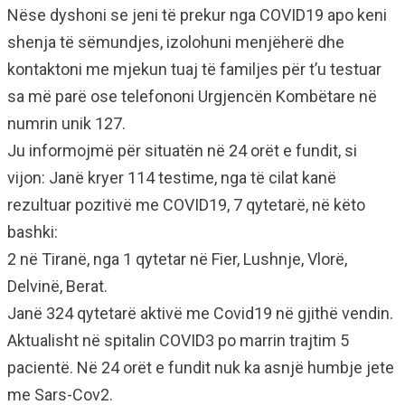
Nëse dyshoni se jeni të prekur nga COVID19 apo keni
shenja të sëmundjes, izolohuni menjëherë dhe
kontaktoni me mjekun tuaj të familjes për t’u testuar
sa më parë ose telefononi Urgjencën Kombëtare në
numrin unik 127.
Ju informojmë për situatën në 24 orët e fundit, si
vijon: Janë kryer 114 testime, nga të cilat kanë
rezultuar pozitivë me COVID19, 7 qytetarë, në këto
bashki:
2 në Tiranë, nga 1 qytetar në Fier, Lushnje, Vlorë,
Delvinë, Berat.
Janë 324 qytetarë aktivë me Covid19 në gjithë vendin.
Aktualisht në spitalin COVID3 po marrin trajtim 5
pacientë. Në 24 orët e fundit nuk ka asnjë humbje jete
me Sars-Cov2.