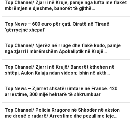
Top Channel/ Zjarri në Kruje, pamje nga lufta me flakët
mbrëmjen e djeshme, banorët të gjithë…
Top News – 600 euro për çati. Qiratë në Tiranë
‘gërryejnë xhepat’
Top Channel/ Njerëz në rrugë dhe flakë kudo, pamje
nga zjarri i mbrëmshëm Apokaliptik në Krujë…
Top Channel/ Zjarri në Krujë/ Banorët kthehen në
shtëpi, Aulon Kalaja ndan videon: Ishin në akth…
Top News – Zjarret shkatërrimtare në Francë. 420
arrestime, 300 mijë hektarë të shkrumbuar
Top Channel/ Policia Rrugore në Shkodër në aksion
me dronë e radarë/ Arrestime dhe pezullime leje…