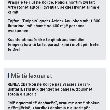
Vrasja e të riut në Korçë, Policia njoftim zyrtar:
Arrestohet autori i dyshuar, sekuestrohet arma e
krimit
Tajfuni “Dolphin” godet Azinë/ Anulohen mbi 1,300
fluturime, më shumë se 400 mijë persona
evakuohen
Kushte atmosferike të qëndrueshme dhe
temperatura të larta, parashikimi i motit për këtë
të Diel
Më të lexuarat
RENEA zbarkon në Korçë pas vrasjes së ish-
ushtarit, i riu nuk gjendet në banesë, zbulohet
fotoja e autorit
“Më ngacmoi të dashurën”, vrau me armë shokun
e fëmijërisë, zbardhet dëshmia e autorit për