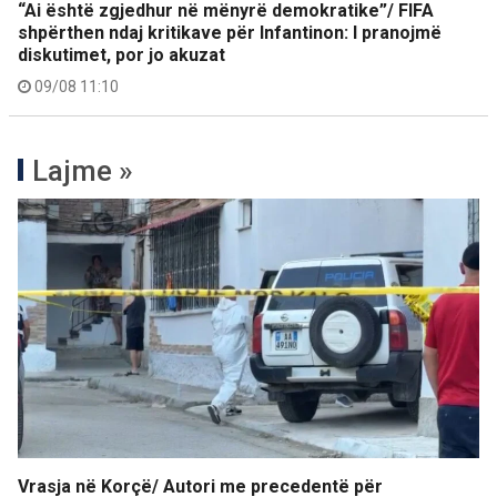
“Ai është zgjedhur në mënyrë demokratike”/ FIFA
shpërthen ndaj kritikave për Infantinon: I pranojmë
diskutimet, por jo akuzat
09/08 11:10
Lajme »
Vrasja në Korçë/ Autori me precedentë për