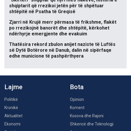
shqiptarit që rrezikoi jetën për të shpëtuar
shtëpitë në Psatha të Greqisë
Zjarri në Krujë merr përmasa të frikshme, flakët
po rrezikojnë banorët dhe shtëpitë, kërkohet
ndërhyrje emergjente dhe evakuim
Thatësira rekord zbulon anijet naziste të Luftës
së Dytë Botërore në Danub, dalin në sipërfaqe
edhe municione të pashpërthyera
Lajme
Bota
Politikë
Opinion
Kronikë
Koment
Aktualitet
Kosova dhe Rajoni
Ekonomi
Shkencë dhe Teknologji