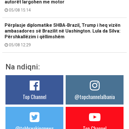
autorët largohen me motor
05/08 15:14
Përplasje diplomatike SHBA-Brazil, Trump i heq vizën
ambasadores së Brazilit në Uashington. Lula da Silva:
Përshkallëzim i qëllimshëm
05/08 12:29
Na ndiqni:
Top Channel
@topchannelalbania
@tchbreakingnews
Top Channel