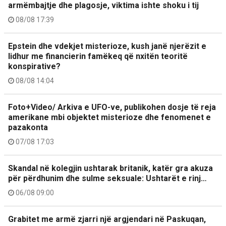
armëmbajtje dhe plagosje, viktima ishte shoku i tij
08/08 17:39
Epstein dhe vdekjet misterioze, kush janë njerëzit e
lidhur me financierin famëkeq që nxitën teoritë
konspirative?
08/08 14:04
Foto+Video/ Arkiva e UFO-ve, publikohen dosje të reja
amerikane mbi objektet misterioze dhe fenomenet e
pazakonta
07/08 17:03
Skandal në kolegjin ushtarak britanik, katër gra akuza
për përdhunim dhe sulme seksuale: Ushtarët e rinj…
06/08 09:00
Grabitet me armë zjarri një argjendari në Paskuqan,