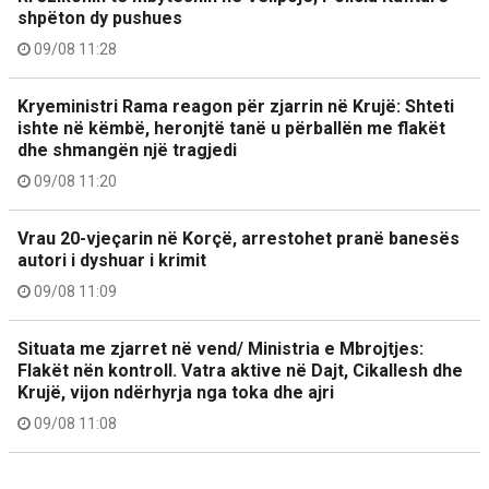
shpëton dy pushues
09/08 11:28
Kryeministri Rama reagon për zjarrin në Krujë: Shteti
ishte në këmbë, heronjtë tanë u përballën me flakët
dhe shmangën një tragjedi
09/08 11:20
Vrau 20-vjeçarin në Korçë, arrestohet pranë banesës
autori i dyshuar i krimit
09/08 11:09
Situata me zjarret në vend/ Ministria e Mbrojtjes:
Flakët nën kontroll. Vatra aktive në Dajt, Cikallesh dhe
Krujë, vijon ndërhyrja nga toka dhe ajri
09/08 11:08