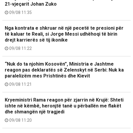
21-vjeçarit Johan Zuko
09/08 11:35
Nga kontrata e shkruar në një pecetë te presioni për
të kaluar te Reali, si Jorge Messi udhëhoqi të birin
drejt karrierës së tij ikonike
09/08 11:22
“Nuk do ta njohim Kosovën”, Ministria e Jashtme
reagon pas deklaratës së Zelenskyt në Serbi: Nuk ka
paralelizëm mes Prishtinës dhe Kievit
09/08 11:21
Kryeministri Rama reagon për zjarrin në Krujë: Shteti
ishte në këmbë, heronjtë tanë u përballën me flakët
dhe shmangën një tragjedi
09/08 11:20