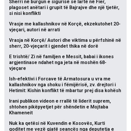
Sherri në burgun e sigurisë së lartë në Fier,
plagoset anëtari i grupit të Bajrajve dhe një tjetër,
si nisi konflikti
Vrasje me kallashnikov në Korçë, ekzekutohet 20-
vjeçari, autori në arrati
Vrasja në Korçë/ Autori dhe viktima u përfshinë në
sherr, 20-vjeçarit i gjendet thika në dorë
E trishtë/ Zi në familjen e Messit, babai i ikones
argjentinase ndahet nga jeta në moshën 68-
vjeçare
Ish-efektivi i Forcave të Armatosura u vra me
kallashnikov nga shoku i fëmijërisë, zv. drejtori i
Hetimit: Kishin konflikt të mbartur prej disa kohësh
Irani publikon videon e rrallë të liderit suprem,
shtohen pikëpyetjet për shëndetin e Mojtaba
Khameneit
Nuk ka qetësi në Kuvendin e Kosovës, Kurti
goditet me vezë gjatë seancës nga deputetja e