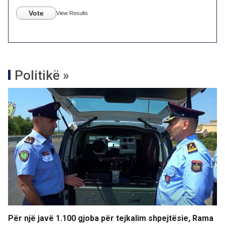
Vote
View Results
Politikë »
Për një javë 1.100 gjoba për tejkalim shpejtësie, Rama