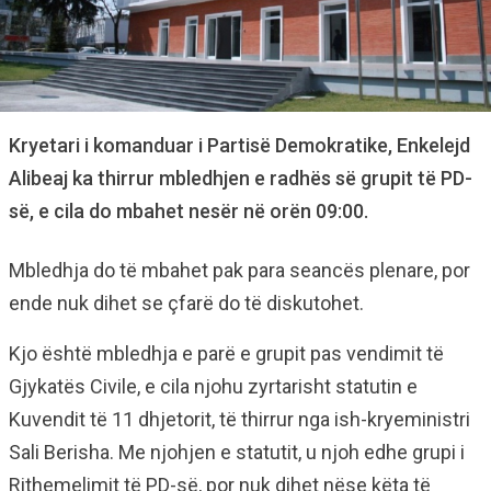
Kryetari i komanduar i Partisë Demokratike, Enkelejd
Alibeaj ka thirrur mbledhjen e radhës së grupit të PD-
së, e cila do mbahet nesër në orën 09:00.
Mbledhja do të mbahet pak para seancës plenare, por
ende nuk dihet se çfarë do të diskutohet.
Kjo është mbledhja e parë e grupit pas vendimit të
Gjykatës Civile, e cila njohu zyrtarisht statutin e
Kuvendit të 11 dhjetorit, të thirrur nga ish-kryeministri
Sali Berisha. Me njohjen e statutit, u njoh edhe grupi i
Rithemelimit të PD-së, por nuk dihet nëse këta të