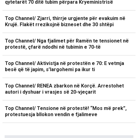
qytetarët 70 ditë tubim përpara Kryeministrisë
Top Channel/ Zjarri, thirrje urgjente për evakuim në
Krujë. Flakët rrezikojnë bizneset dhe 30 shtëpi
Top Channel/ Nga fjalimet për Ramën te tensionet në
protestë, çfarë ndodhi në tubimin e 70-të
Top Channel/ Aktivistja në protestën e 70: E vetmja
besë që të japim, s’largohemi pa ikur ti
Top Channel/ RENEA zbarkon në Korçë. Arrestohet
autori i dyshuar i vrasjes së 20-vjeçarit
Top Channel/ Tensione në protestë! “Mos më prek”,
protestuesja bllokon vendin e fjalimeve