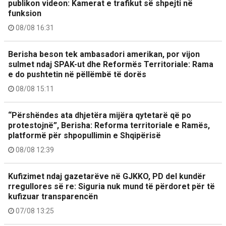
publikon videon: Kamerat e trafikut së shpejti në
funksion
08/08 16:31
Berisha beson tek ambasadori amerikan, por vijon
sulmet ndaj SPAK-ut dhe Reformës Territoriale: Rama
e do pushtetin në pëllëmbë të dorës
08/08 15:11
“Përshëndes ata dhjetëra mijëra qytetarë që po
protestojnë”, Berisha: Reforma territoriale e Ramës,
platformë për shpopullimin e Shqipërisë
08/08 12:39
Kufizimet ndaj gazetarëve në GJKKO, PD del kundër
rregullores së re: Siguria nuk mund të përdoret për të
kufizuar transparencën
07/08 13:25