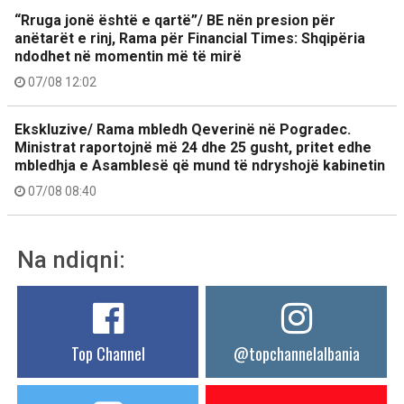
“Rruga jonë është e qartë”/ BE nën presion për
anëtarët e rinj, Rama për Financial Times: Shqipëria
ndodhet në momentin më të mirë
07/08 12:02
Ekskluzive/ Rama mbledh Qeverinë në Pogradec.
Ministrat raportojnë më 24 dhe 25 gusht, pritet edhe
mbledhja e Asamblesë që mund të ndryshojë kabinetin
07/08 08:40
Na ndiqni:
Top Channel
@topchannelalbania