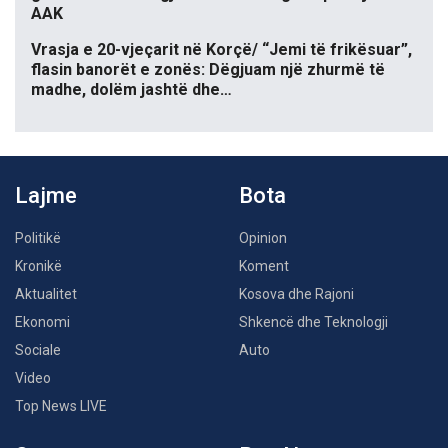
AAK
Vrasja e 20-vjeçarit në Korçë/ “Jemi të frikësuar”,
flasin banorët e zonës: Dëgjuam një zhurmë të
madhe, dolëm jashtë dhe…
Lajme
Bota
Politikë
Opinion
Kronikë
Koment
Aktualitet
Kosova dhe Rajoni
Ekonomi
Shkencë dhe Teknologji
Sociale
Auto
Video
Top News LIVE