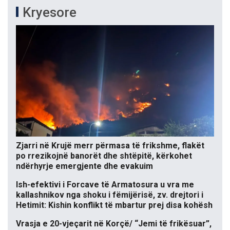
Kryesore
Zjarri në Krujë merr përmasa të frikshme, flakët
po rrezikojnë banorët dhe shtëpitë, kërkohet
ndërhyrje emergjente dhe evakuim
Ish-efektivi i Forcave të Armatosura u vra me
kallashnikov nga shoku i fëmijërisë, zv. drejtori i
Hetimit: Kishin konflikt të mbartur prej disa kohësh
Vrasja e 20-vjeçarit në Korçë/ “Jemi të frikësuar”,