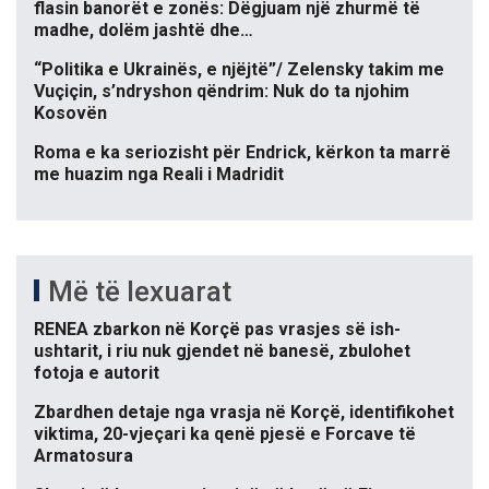
flasin banorët e zonës: Dëgjuam një zhurmë të
madhe, dolëm jashtë dhe…
“Politika e Ukrainës, e njëjtë”/ Zelensky takim me
Vuçiçin, s’ndryshon qëndrim: Nuk do ta njohim
Kosovën
Roma e ka seriozisht për Endrick, kërkon ta marrë
me huazim nga Reali i Madridit
Më të lexuarat
RENEA zbarkon në Korçë pas vrasjes së ish-
ushtarit, i riu nuk gjendet në banesë, zbulohet
fotoja e autorit
Zbardhen detaje nga vrasja në Korçë, identifikohet
viktima, 20-vjeçari ka qenë pjesë e Forcave të
Armatosura