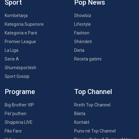
Sport
Pop News
Kombëtarja
Showbiz
Kategoria Superiore
Lifestyle
Kategoria e Parë
Fashion
Premier League
Shëndeti
La Liga
Dieta
Serie A
Receta gatimi
Shumësportësh
Sport Gossip
Programe
Top Channel
Big Brother VIP
Rreth Top Channel
Për’puthen
Bileta
Shqipëria LIVE
Kontakt
Fiks Fare
Puno në Top Channel