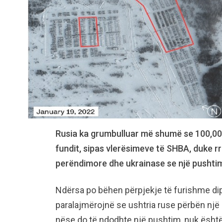
Rusia ka grumbulluar më shumë se 100,000 
fundit, sipas vlerësimeve të SHBA, duke rri
perëndimore dhe ukrainase se një pushtim
Ndërsa po bëhen përpjekje të furishme dip
paralajmërojnë se ushtria ruse përbën nj
nëse do të ndodhte një pushtim, nuk është e