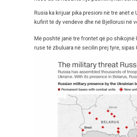
Rusia ka krijuar pika presioni në tre anët 
kufirit të dy vendeve dhe në Bjellorusi në ve
Më poshtë janë tre frontet që po shikojnë 
ruse të zbuluara në secilin prej tyre, sipas