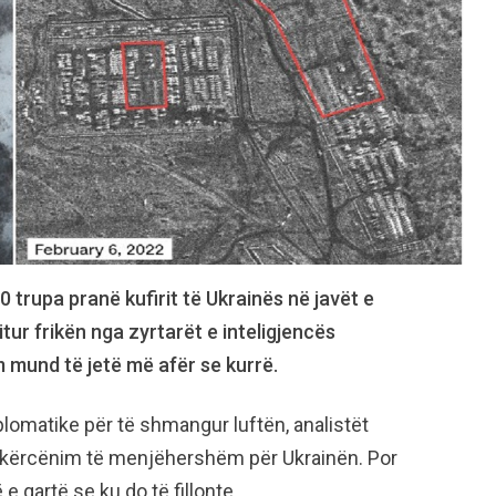
trupa pranë kufirit të Ukrainës në javët e
tur frikën nga zyrtarët e inteligjencës
 mund të jetë më afër se kurrë.
lomatike për të shmangur luftën, analistët
ë kërcënim të menjëhershëm për Ukrainën. Por
 qartë se ku do të fillonte.