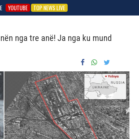
E
YOUTUBE
TOP NEWS LIVE
inën nga tre anë! Ja nga ku mund