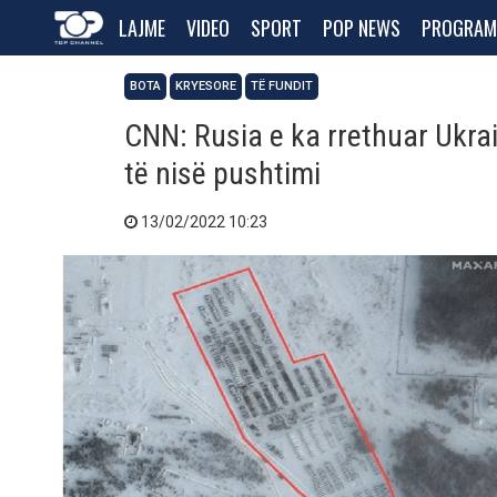
LAJME
VIDEO
SPORT
POP NEWS
PROGRAM
BOTA
KRYESORE
TË FUNDIT
CNN: Rusia e ka rrethuar Ukra
të nisë pushtimi
13/02/2022 10:23