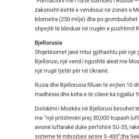
“Formacioni më i fortë sulmues i Rusisë — 
zakonisht është e vendosur në zonën e M
kilometra (250 milje) dhe po grumbullohet
shpejtë të blinduar në rrugën e pushtimit 
Bjellorusia
Shqetësimet janë rritur gjithashtu për një
Bjellorusi, një vend i ngushtë aleat me M
një rrugë tjetër për në Ukrainë.
Rusia dhe Bjellorusia filluan të enjten 10 d
madhësia dhe koha e të cilave ka ngjallur 
Dislokimi i Moskës në Bjellorusi besohet të
me “një pritshmëri prej 30,000 trupash luft
avionë luftarakë duke përfshirë SU-35, rak
sisteme të mbrojtjes ajrore S-400”,tha Sek