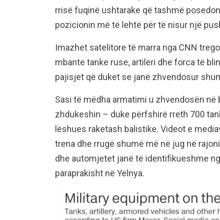
rrisë fuqinë ushtarake që tashmë posedon 
pozicionin më të lehtë për të nisur një pus
Imazhet satelitore të marra nga CNN trego
mbante tanke ruse, artileri dhe forca të bli
pajisjet që duket se janë zhvendosur shumë 
Sasi të mëdha armatimi u zhvendosën në ba
zhdukeshin – duke përfshirë rreth 700 tan
lëshues raketash balistike. Videot e mediav
trena dhe rrugë shumë më në jug në rajonin
dhe automjetet janë të identifikueshme nga
paraprakisht në Yelnya.