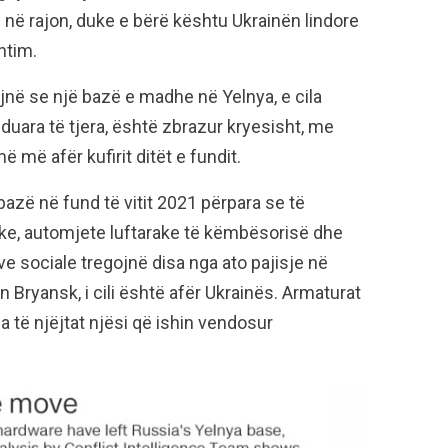
në rajon, duke e bërë kështu Ukrainën lindore
htim.
jnë se një bazë e madhe në Yelnya, e cila
nduara të tjera, është zbrazur kryesisht, me
më afër kufirit ditët e fundit.
zë në fund të vitit 2021 përpara se të
ke, automjete luftarake të këmbësorisë dhe
e sociale tregojnë disa nga ato pajisje në
 Bryansk, i cili është afër Ukrainës. Armaturat
 të njëjtat njësi që ishin vendosur