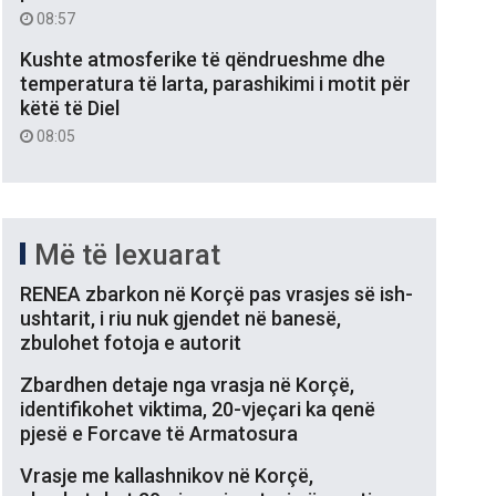
08:57
Kushte atmosferike të qëndrueshme dhe
temperatura të larta, parashikimi i motit për
këtë të Diel
08:05
Më të lexuarat
RENEA zbarkon në Korçë pas vrasjes së ish-
ushtarit, i riu nuk gjendet në banesë,
zbulohet fotoja e autorit
Zbardhen detaje nga vrasja në Korçë,
identifikohet viktima, 20-vjeçari ka qenë
pjesë e Forcave të Armatosura
Vrasje me kallashnikov në Korçë,