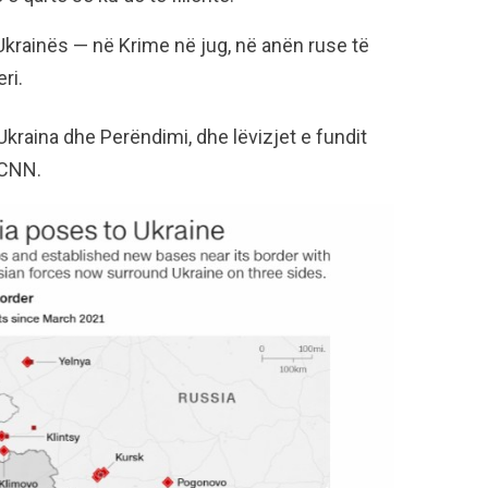
e Ukrainës — në Krime në jug, në anën ruse të
ri.
Ukraina dhe Perëndimi, dhe lëvizjet e fundit
 CNN.