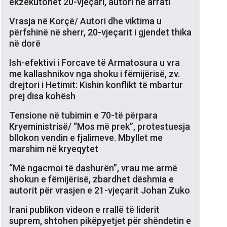
ekzekutohet 20-vjeçari, autori në arrati
Vrasja në Korçë/ Autori dhe viktima u
përfshinë në sherr, 20-vjeçarit i gjendet thika
në dorë
Ish-efektivi i Forcave të Armatosura u vra
me kallashnikov nga shoku i fëmijërisë, zv.
drejtori i Hetimit: Kishin konflikt të mbartur
prej disa kohësh
Tensione në tubimin e 70-të përpara
Kryeministrisë/ “Mos më prek”, protestuesja
bllokon vendin e fjalimeve. Mbyllet me
marshim në kryeqytet
“Më ngacmoi të dashurën”, vrau me armë
shokun e fëmijërisë, zbardhet dëshmia e
autorit për vrasjen e 21-vjeçarit Johan Zuko
Irani publikon videon e rrallë të liderit
suprem, shtohen pikëpyetjet për shëndetin e