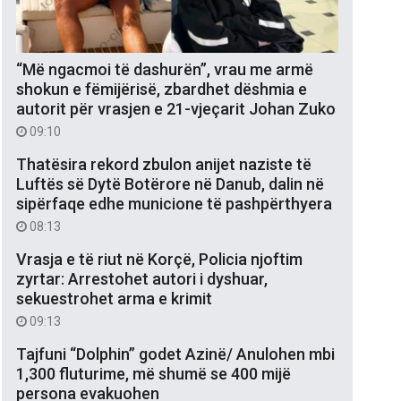
“Më ngacmoi të dashurën”, vrau me armë
shokun e fëmijërisë, zbardhet dëshmia e
autorit për vrasjen e 21-vjeçarit Johan Zuko
09:10
Thatësira rekord zbulon anijet naziste të
Luftës së Dytë Botërore në Danub, dalin në
sipërfaqe edhe municione të pashpërthyera
08:13
Vrasja e të riut në Korçë, Policia njoftim
zyrtar: Arrestohet autori i dyshuar,
sekuestrohet arma e krimit
09:13
Tajfuni “Dolphin” godet Azinë/ Anulohen mbi
1,300 fluturime, më shumë se 400 mijë
persona evakuohen