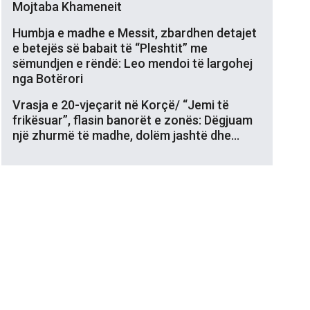
Mojtaba Khameneit
Humbja e madhe e Messit, zbardhen detajet
e betejës së babait të “Pleshtit” me
sëmundjen e rëndë: Leo mendoi të largohej
nga Botërori
Vrasja e 20-vjeçarit në Korçë/ “Jemi të
frikësuar”, flasin banorët e zonës: Dëgjuam
një zhurmë të madhe, dolëm jashtë dhe…