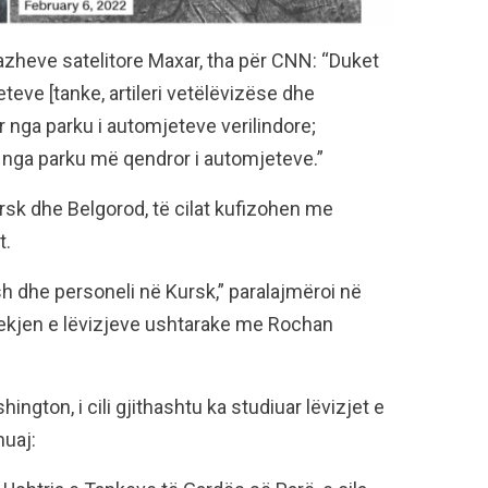
zheve satelitore Maxar, tha për CNN: “Duket
eve [tanke, artileri vetëlëvizëse dhe
 nga parku i automjeteve verilindore;
r nga parku më qendror i automjeteve.”
Kursk dhe Belgorod, të cilat kufizohen me
t.
 dhe personeli në Kursk,” paralajmëroi në
jekjen e lëvizjeve ushtarake me Rochan
ington, i cili gjithashtu ka studiuar lëvizjet e
muaj: