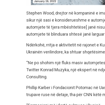
Stephen Wood, drejtor në kompaninë e ima
sikur një sasi e konsiderueshme e automjet
automjete të tjera mbështetëse] janë nisur
automjete të blinduara shtesë janë largua
Ndërkohë, rritja e aktivitetit në rajonet e 
Ukrainën verilindore, ka shtuar shqetësime
“Ne po shohim një fluks masiv automjetesh
Twitter Konrad Muzyka, një ekspert në nd
Consulting.
Phillip Karber i Fondacionit Potomac në Uash
trupave ruse në detaje, tha për CNN këtë 