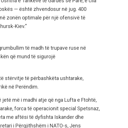
Ushtria e Tankeve të Gardës së Parë, e cila
oskës — është zhvendosur në jug. 400
 në zonën optimale për një ofensivë të
Khursk-Kiev.”
 grumbullim të madh të trupave ruse në
oskën që mund të sigurojë
itë stërvitje të përbashkëta ushtarake,
frikë në Perëndim.
 jetë më i madhi atje që nga Lufta e Ftohtë,
arake, forca të operacionit special Spetsnaz,
eta me aftësi të dyfishta Iskander dhe
retari i Përgjithshëm i NATO-s, Jens